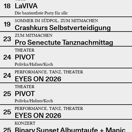
18
LaVIVA
Die barrierefreie Party für alle
SOMMER IM SÜDPOL, ZUM MITMACHEN
19
Crashkurs Selbstverteidigung
ZUM MITMACHEN
23
Pro Senectute Tanznachmittag
THEATER
24
PIVOT
Polivka/Hafner/Koch
PERFORMANCE, TANZ, THEATER
24
EYES ON 2026
THEATER
25
PIVOT
Polivka/Hafner/Koch
PERFORMANCE, TANZ, THEATER
25
EYES ON 2026
KONZERT
25
Binary Sunset Albumtaufe + Manic