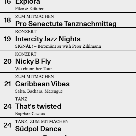
16
Explora
Pilze & Kräuter
ZUM MITMACHEN
18
Pro Senectute Tanznachmittag
KONZERT
19
Intercity Jazz Nights
SIGNAL! – Beromünster with Peter Zihlmann
KONZERT
20
Nicky B Fly
Wo chumi her Tour
ZUM MITMACHEN
21
Caribbean Vibes
Salsa, Bachata, Merengue
TANZ
24
That's twisted
Baptiste Cazaux
TANZ, ZUM MITMACHEN
24
Südpol Dance