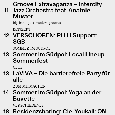
Groove Extravaganza – Intercity
11
Jazz Orchestra feat. Anatole
Muster
big band goes modern grooves
KONZERT
12
VERSCHOBEN: PLH | Support:
SGB
SOMMER IM SÜDPOL
13
Sommer im Südpol: Local Lineup
Sommerfest
CLUB
13
LaVIVA – Die barrierefreie Party für
alle
ZUM MITMACHEN
14
Sommer im Südpol: Yoga an der
Buvette
VERSCHIEDENES
18
Residenzsharing: Cie. Youkali: ON