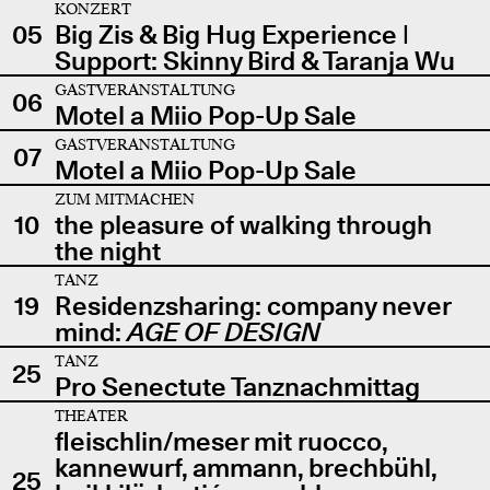
KONZERT
05
Big Zis & Big Hug Experience |
Support: Skinny Bird & Taranja Wu
GASTVERANSTALTUNG
06
Motel a Miio Pop-Up Sale
GASTVERANSTALTUNG
07
Motel a Miio Pop-Up Sale
ZUM MITMACHEN
10
the pleasure of walking through
the night
TANZ
19
Residenzsharing: company never
mind:
AGE OF DESIGN
TANZ
25
Pro Senectute Tanznachmittag
THEATER
fleischlin/meser mit ruocco,
kannewurf, ammann, brechbühl,
25