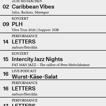
ZUM MITMACHEN
02
Caribbean Vibes
Salsa, Bachata, Merengue
KONZERT
09
PLH
Ultra Tour 2026 | Support: SGB
PERFORMANCE
14
LETTERS
amburo/fleischlin
KONZERT
15
Intercity Jazz Nights
FAT MAN JAZZ – The caliber of Peter Herbolzheimer
LIVE-PODCAST
16
Wurst-Käse-Salat
PERFORMANCE
16
LETTERS
amburo/fleischlin
PERFORMANCE
17
LETTERS