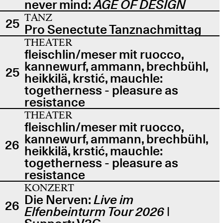
never mind:
AGE OF DESIGN
TANZ
25
Pro Senectute Tanznachmittag
THEATER
fleischlin/meser mit ruocco,
kannewurf, ammann, brechbühl,
25
heikkilä, krstić, mauchle:
togetherness - pleasure as
resistance
THEATER
fleischlin/meser mit ruocco,
kannewurf, ammann, brechbühl,
26
heikkilä, krstić, mauchle:
togetherness - pleasure as
resistance
KONZERT
Die Nerven:
Live im
26
Elfenbeinturm Tour 2026
|