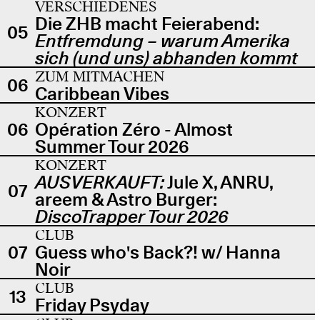
VERSCHIEDENES
Die ZHB macht Feierabend:
05
Entfremdung – warum Amerika
sich (und uns) abhanden kommt
ZUM MITMACHEN
06
Caribbean Vibes
KONZERT
06
Opération Zéro - Almost
Summer Tour 2026
KONZERT
AUSVERKAUFT:
Jule X, ANRU,
07
areem & Astro Burger:
DiscoTrapper Tour 2026
CLUB
07
Guess who's Back?! w/ Hanna
Noir
CLUB
13
Friday Psyday