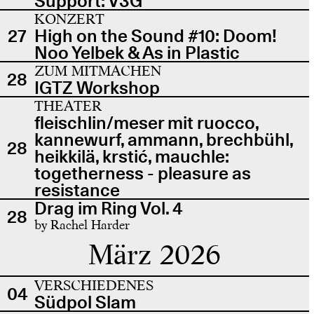
Support: V3G
KONZERT
27
High on the Sound #10: Doom!
Noo Yelbek & As in Plastic
ZUM MITMACHEN
28
IGTZ Workshop
THEATER
fleischlin/meser mit ruocco,
kannewurf, ammann, brechbühl,
28
heikkilä, krstić, mauchle:
togetherness - pleasure as
resistance
Drag im Ring Vol. 4
28
by Rachel Harder
März 2026
VERSCHIEDENES
04
Südpol Slam