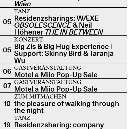
Wien
TANZ
Residenzsharings: WÆXE
05
OBSOLESCENCE
& Neil
Höhener
THE IN BETWEEN
KONZERT
Big Zis & Big Hug Experience |
05
Support: Skinny Bird & Taranja
Wu
GASTVERANSTALTUNG
06
Motel a Miio Pop-Up Sale
GASTVERANSTALTUNG
07
Motel a Miio Pop-Up Sale
ZUM MITMACHEN
10
the pleasure of walking through
the night
TANZ
19
Residenzsharing: company