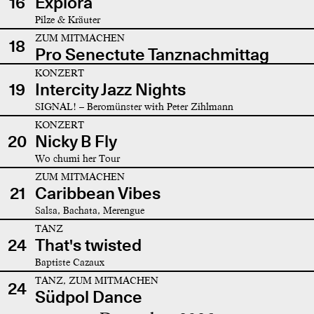
16
Explora
Pilze & Kräuter
ZUM MITMACHEN
18
Pro Senectute Tanznachmittag
KONZERT
19
Intercity Jazz Nights
SIGNAL! – Beromünster with Peter Zihlmann
KONZERT
20
Nicky B Fly
Wo chumi her Tour
ZUM MITMACHEN
21
Caribbean Vibes
Salsa, Bachata, Merengue
TANZ
24
That's twisted
Baptiste Cazaux
TANZ, ZUM MITMACHEN
24
Südpol Dance