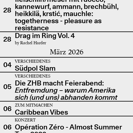
kannewurf, ammann, brechbühl,
28
heikkilä, krstić, mauchle:
togetherness - pleasure as
resistance
Drag im Ring Vol. 4
28
by Rachel Harder
März 2026
VERSCHIEDENES
04
Südpol Slam
VERSCHIEDENES
Die ZHB macht Feierabend:
05
Entfremdung – warum Amerika
sich (und uns) abhanden kommt
ZUM MITMACHEN
06
Caribbean Vibes
KONZERT
06
Opération Zéro - Almost Summer