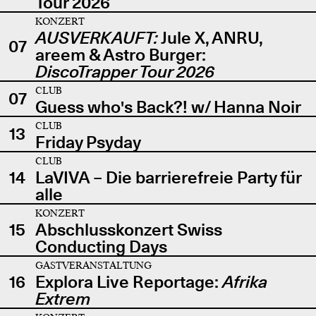
Tour 2026
KONZERT
AUSVERKAUFT:
Jule X, ANRU,
07
areem & Astro Burger:
DiscoTrapper Tour 2026
CLUB
07
Guess who's Back?! w/ Hanna Noir
CLUB
13
Friday Psyday
CLUB
14
LaVIVA – Die barrierefreie Party für
alle
KONZERT
15
Abschlusskonzert Swiss
Conducting Days
GASTVERANSTALTUNG
16
Explora Live Reportage:
Afrika
Extrem