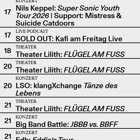
KONZERT
Nils Keppel:
Super Sonic Youth
17
Tour 2026
| Support: Mistress &
Suicide Catdoors
LIVE-PODCAST
17
SOLD OUT: Kafi am Freitag Live
THEATER
18
Theater Lilith:
FLÜGEL AM FUSS
THEATER
20
Theater Lilith:
FLÜGEL AM FUSS
KONZERT
20
LSO: klangXchange
Tänze des
Lebens
THEATER
21
Theater Lilith:
FLÜGEL AM FUSS
KONZERT
21
Big Band Battle:
JBBB vs. BBFF
KONZERT
21
Edb:
Eddie's Tour