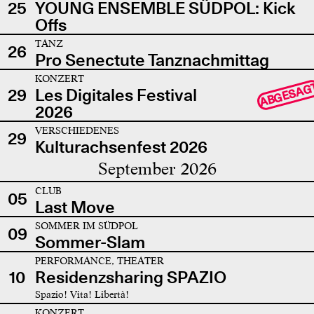
25
YOUNG ENSEMBLE SÜDPOL: Kick
Offs
TANZ
26
Pro Senectute Tanznachmittag
KONZERT
ABGESAG
29
Les Digitales Festival
2026
VERSCHIEDENES
29
Kulturachsenfest 2026
September 2026
CLUB
05
Last Move
SOMMER IM SÜDPOL
09
Sommer-Slam
PERFORMANCE, THEATER
10
Residenzsharing SPAZIO
Spazio! Vita! Libertà!
KONZERT