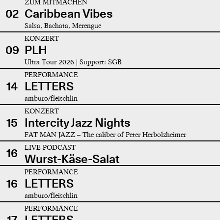
ZUM MITMACHEN
02
Caribbean Vibes
Salsa, Bachata, Merengue
KONZERT
09
PLH
Ultra Tour 2026 | Support: SGB
PERFORMANCE
14
LETTERS
amburo/fleischlin
KONZERT
15
Intercity Jazz Nights
FAT MAN JAZZ – The caliber of Peter Herbolzheimer
LIVE-PODCAST
16
Wurst-Käse-Salat
PERFORMANCE
16
LETTERS
amburo/fleischlin
PERFORMANCE
17
LETTERS