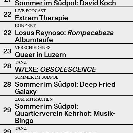
Sommer im Südpol: David Koch
LIVE-PODCAST
22
Extrem Therapie
KONZERT
22
Losus Reynoso:
Rompecabeza
Albumtaufe
VERSCHIEDENES
23
Queer in Luzern
TANZ
28
WÆXE:
OBSOLESCENCE
SOMMER IM SÜDPOL
28
Sommer im Südpol: Deep Fried
Galaxy
ZUM MITMACHEN
Sommer im Südpol:
29
Quartierverein Kehrhof: Musik-
Bingo
TANZ
29