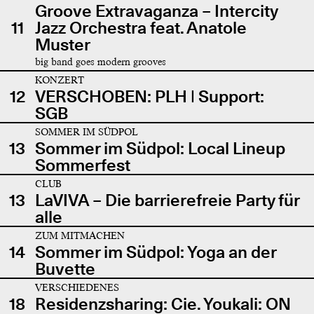
Groove Extravaganza – Intercity
11
Jazz Orchestra feat. Anatole
Muster
big band goes modern grooves
KONZERT
12
VERSCHOBEN: PLH | Support:
SGB
SOMMER IM SÜDPOL
13
Sommer im Südpol: Local Lineup
Sommerfest
CLUB
13
LaVIVA – Die barrierefreie Party für
alle
ZUM MITMACHEN
14
Sommer im Südpol: Yoga an der
Buvette
VERSCHIEDENES
18
Residenzsharing: Cie. Youkali: ON