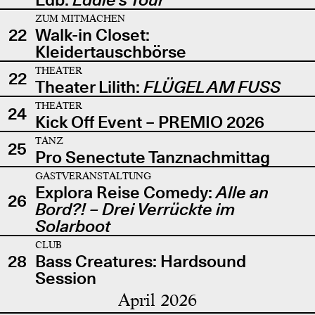
ZUM MITMACHEN
22
Walk-in Closet:
Kleidertauschbörse
THEATER
22
Theater Lilith:
FLÜGEL AM FUSS
THEATER
24
Kick Off Event – PREMIO 2026
TANZ
25
Pro Senectute Tanznachmittag
GASTVERANSTALTUNG
Explora Reise Comedy:
Alle an
26
Bord?! – Drei Verrückte im
Solarboot
CLUB
28
Bass Creatures: Hardsound
Session
April 2026