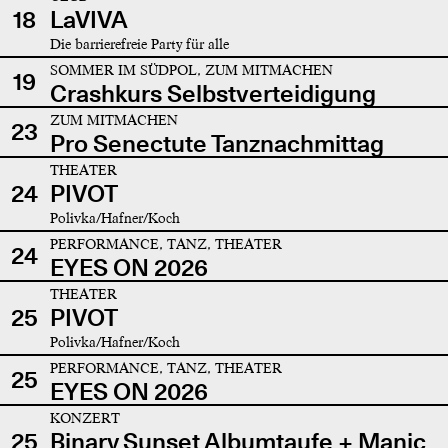
18
LaVIVA
Die barrierefreie Party für alle
SOMMER IM SÜDPOL, ZUM MITMACHEN
19
Crashkurs Selbstverteidigung
ZUM MITMACHEN
23
Pro Senectute Tanznachmittag
THEATER
24
PIVOT
Polivka/Hafner/Koch
PERFORMANCE, TANZ, THEATER
24
EYES ON 2026
THEATER
25
PIVOT
Polivka/Hafner/Koch
PERFORMANCE, TANZ, THEATER
25
EYES ON 2026
KONZERT
25
Binary Sunset Albumtaufe + Manic