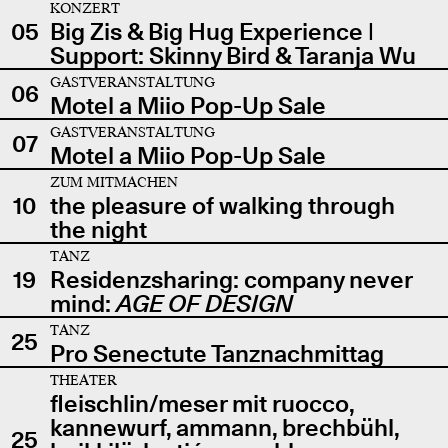
KONZERT
05
Big Zis & Big Hug Experience |
Support: Skinny Bird & Taranja Wu
GASTVERANSTALTUNG
06
Motel a Miio Pop-Up Sale
GASTVERANSTALTUNG
07
Motel a Miio Pop-Up Sale
ZUM MITMACHEN
10
the pleasure of walking through
the night
TANZ
19
Residenzsharing: company never
mind:
AGE OF DESIGN
TANZ
25
Pro Senectute Tanznachmittag
THEATER
fleischlin/meser mit ruocco,
kannewurf, ammann, brechbühl,
25