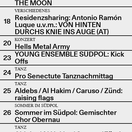
THE MOON
VERSCHIEDENES
Residenzsharing: Antonio Ramón
18
Luque u.v.m.: VON HINTEN
DURCHS KNIE INS AUGE (AT)
KONZERT
20
Hells Metal Army
YOUNG ENSEMBLE SÜDPOL: Kick
23
Offs
TANZ
24
Pro Senectute Tanznachmittag
TANZ
25
Aldebs / Al Hakim / Caruso / Zünd:
raising flags
SOMMER IM SÜDPOL
26
Sommer im Südpol: Gemischter
Chor Obernau
TANZ