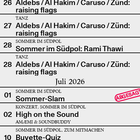
26
Aldebs / Al Hakim / Caruso / Zünd:
raising flags
TANZ
27
Aldebs / Al Hakim / Caruso / Zünd:
raising flags
SOMMER IM SÜDPOL
28
Sommer im Südpol: Rami Thawi
TANZ
28
Aldebs / Al Hakim / Caruso / Zünd:
raising flags
Juli 2026
SOMMER IM SÜDPOL
ABGESAG
01
Sommer-Slam
KONZERT, SOMMER IM SÜDPOL
02
High on the Sound
AMÆMI & SOUNDBUDDY
SOMMER IM SÜDPOL, ZUM MITMACHEN
10
Buvette-Quiz