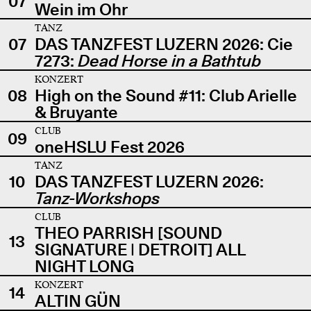
07
Wein im Ohr
TANZ
07
DAS TANZFEST LUZERN 2026: Cie
7273:
Dead Horse in a Bathtub
KONZERT
08
High on the Sound #11: Club Arielle
& Bruyante
CLUB
09
oneHSLU Fest 2026
TANZ
10
DAS TANZFEST LUZERN 2026:
Tanz-Workshops
CLUB
THEO PARRISH [SOUND
13
SIGNATURE | DETROIT] ALL
NIGHT LONG
KONZERT
14
ALTIN GÜN