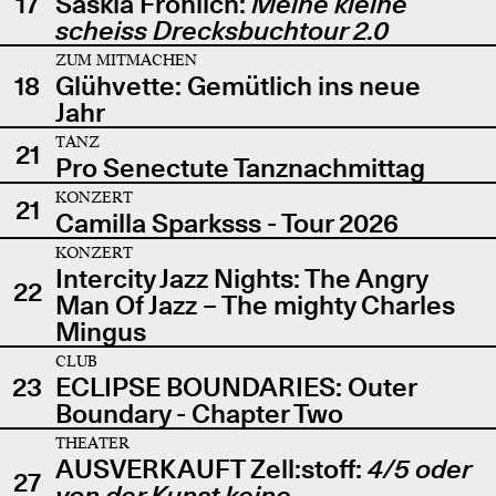
17
Saskia Fröhlich:
Meine kleine
scheiss Drecksbuchtour 2.0
ZUM MITMACHEN
18
Glühvette: Gemütlich ins neue
Jahr
TANZ
21
Pro Senectute Tanznachmittag
KONZERT
21
Camilla Sparksss - Tour 2026
KONZERT
Intercity Jazz Nights: The Angry
22
Man Of Jazz – The mighty Charles
Mingus
CLUB
23
ECLIPSE BOUNDARIES: Outer
Boundary - Chapter Two
THEATER
AUSVERKAUFT Zell:stoff:
4/5 oder
27
von der Kunst keine