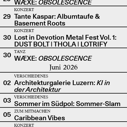
WÆXE:
OBSOLESCENCE
KONZERT
29
Tante Kaspar: Albumtaufe &
Basement Roots
KONZERT
30
Lost in Devotion Metal Fest Vol. 1:
DUST BOLT | THOLA | LOTRIFY
TANZ
30
WÆXE:
OBSOLESCENCE
Juni 2026
VERSCHIEDENES
02
Architekturgalerie Luzern:
KI in
der Architektur
VERSCHIEDENES
03
Sommer im Südpol: Sommer-Slam
ZUM MITMACHEN
05
Caribbean Vibes
KONZERT