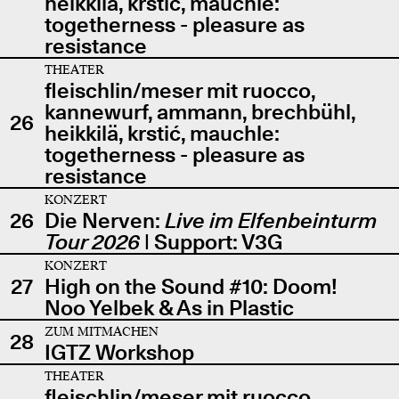
heikkilä, krstić, mauchle:
togetherness - pleasure as
resistance
THEATER
fleischlin/meser mit ruocco,
kannewurf, ammann, brechbühl,
26
heikkilä, krstić, mauchle:
togetherness - pleasure as
resistance
KONZERT
26
Die Nerven:
Live im Elfenbeinturm
Tour 2026
| Support: V3G
KONZERT
27
High on the Sound #10: Doom!
Noo Yelbek & As in Plastic
ZUM MITMACHEN
28
IGTZ Workshop
THEATER
fleischlin/meser mit ruocco,