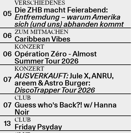
VERSCHIEDENES
Die ZHB macht Feierabend:
05
Entfremdung – warum Amerika
sich (und uns) abhanden kommt
ZUM MITMACHEN
06
Caribbean Vibes
KONZERT
06
Opération Zéro - Almost
Summer Tour 2026
KONZERT
AUSVERKAUFT:
Jule X, ANRU,
07
areem & Astro Burger:
DiscoTrapper Tour 2026
CLUB
07
Guess who's Back?! w/ Hanna
Noir
CLUB
13
Friday Psyday