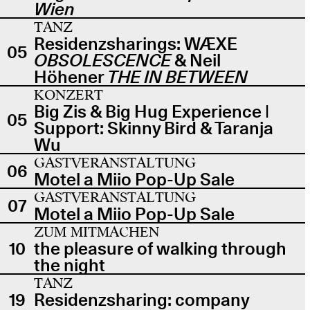
Wien
TANZ
Residenzsharings: WÆXE
05
OBSOLESCENCE
& Neil
Höhener
THE IN BETWEEN
KONZERT
Big Zis & Big Hug Experience |
05
Support: Skinny Bird & Taranja
Wu
GASTVERANSTALTUNG
06
Motel a Miio Pop-Up Sale
GASTVERANSTALTUNG
07
Motel a Miio Pop-Up Sale
ZUM MITMACHEN
10
the pleasure of walking through
the night
TANZ
19
Residenzsharing: company