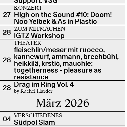
Support: V3G
KONZERT
27
High on the Sound #10: Doom!
Noo Yelbek & As in Plastic
ZUM MITMACHEN
28
IGTZ Workshop
THEATER
fleischlin/meser mit ruocco,
kannewurf, ammann, brechbühl,
28
heikkilä, krstić, mauchle:
togetherness - pleasure as
resistance
Drag im Ring Vol. 4
28
by Rachel Harder
März 2026
VERSCHIEDENES
04
Südpol Slam