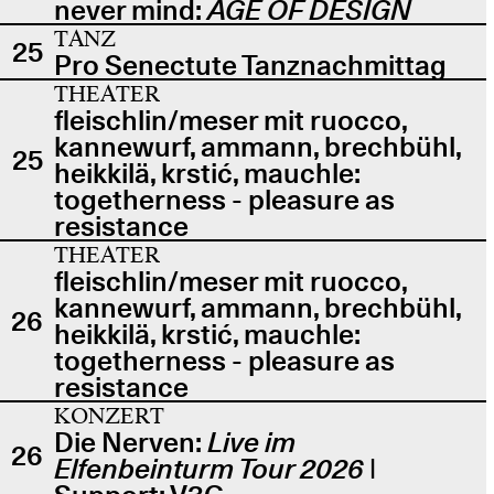
never mind:
AGE OF DESIGN
TANZ
25
Pro Senectute Tanznachmittag
THEATER
fleischlin/meser mit ruocco,
kannewurf, ammann, brechbühl,
25
heikkilä, krstić, mauchle:
togetherness - pleasure as
resistance
THEATER
fleischlin/meser mit ruocco,
kannewurf, ammann, brechbühl,
26
heikkilä, krstić, mauchle:
togetherness - pleasure as
resistance
KONZERT
Die Nerven:
Live im
26
Elfenbeinturm Tour 2026
|