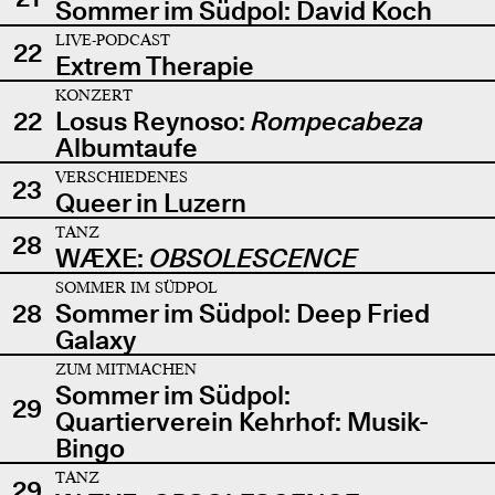
Sommer im Südpol: David Koch
LIVE-PODCAST
22
Extrem Therapie
KONZERT
22
Losus Reynoso:
Rompecabeza
Albumtaufe
VERSCHIEDENES
23
Queer in Luzern
TANZ
28
WÆXE:
OBSOLESCENCE
SOMMER IM SÜDPOL
28
Sommer im Südpol: Deep Fried
Galaxy
ZUM MITMACHEN
Sommer im Südpol:
29
Quartierverein Kehrhof: Musik-
Bingo
TANZ
29