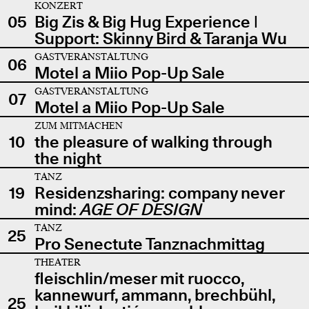
KONZERT
05
Big Zis & Big Hug Experience |
Support: Skinny Bird & Taranja Wu
GASTVERANSTALTUNG
06
Motel a Miio Pop-Up Sale
GASTVERANSTALTUNG
07
Motel a Miio Pop-Up Sale
ZUM MITMACHEN
10
the pleasure of walking through
the night
TANZ
19
Residenzsharing: company never
mind:
AGE OF DESIGN
TANZ
25
Pro Senectute Tanznachmittag
THEATER
fleischlin/meser mit ruocco,
kannewurf, ammann, brechbühl,
25