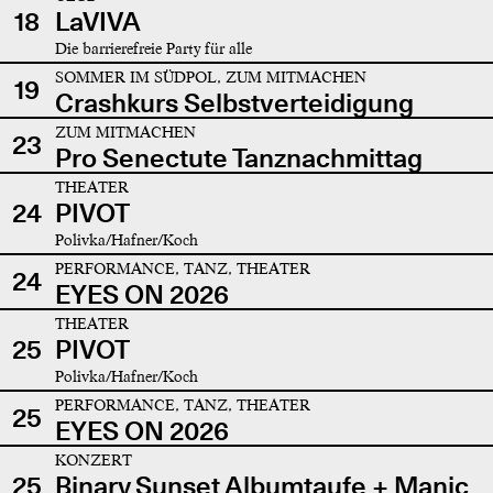
18
LaVIVA
Die barrierefreie Party für alle
SOMMER IM SÜDPOL, ZUM MITMACHEN
19
Crashkurs Selbstverteidigung
ZUM MITMACHEN
23
Pro Senectute Tanznachmittag
THEATER
24
PIVOT
Polivka/Hafner/Koch
PERFORMANCE, TANZ, THEATER
24
EYES ON 2026
THEATER
25
PIVOT
Polivka/Hafner/Koch
PERFORMANCE, TANZ, THEATER
25
EYES ON 2026
KONZERT
25
Binary Sunset Albumtaufe + Manic