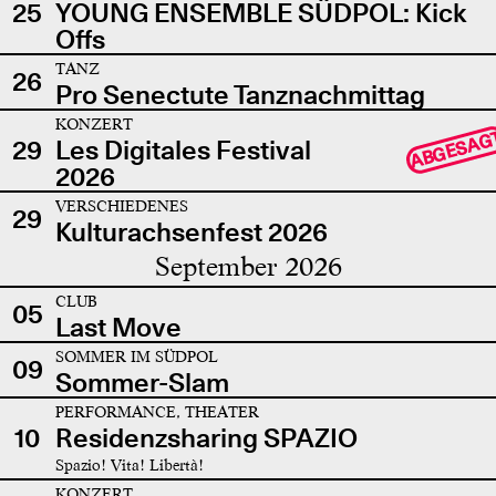
25
YOUNG ENSEMBLE SÜDPOL: Kick
Offs
TANZ
26
Pro Senectute Tanznachmittag
KONZERT
ABGESAG
29
Les Digitales Festival
2026
VERSCHIEDENES
29
Kulturachsenfest 2026
September 2026
CLUB
05
Last Move
SOMMER IM SÜDPOL
09
Sommer-Slam
PERFORMANCE, THEATER
10
Residenzsharing SPAZIO
Spazio! Vita! Libertà!
KONZERT