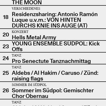
THE MOON
VERSCHIEDENES
Residenzsharing: Antonio Ramón
18
Luque u.v.m.: VON HINTEN
DURCHS KNIE INS AUGE (AT)
KONZERT
20
Hells Metal Army
YOUNG ENSEMBLE SÜDPOL: Kick
23
Offs
TANZ
24
Pro Senectute Tanznachmittag
TANZ
25
Aldebs / Al Hakim / Caruso / Zünd:
raising flags
SOMMER IM SÜDPOL
26
Sommer im Südpol: Gemischter
Chor Obernau
TANZ