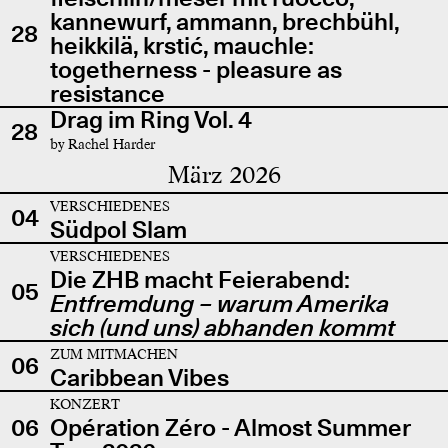
kannewurf, ammann, brechbühl,
28
heikkilä, krstić, mauchle:
togetherness - pleasure as
resistance
Drag im Ring Vol. 4
28
by Rachel Harder
März 2026
VERSCHIEDENES
04
Südpol Slam
VERSCHIEDENES
Die ZHB macht Feierabend:
05
Entfremdung – warum Amerika
sich (und uns) abhanden kommt
ZUM MITMACHEN
06
Caribbean Vibes
KONZERT
06
Opération Zéro - Almost Summer