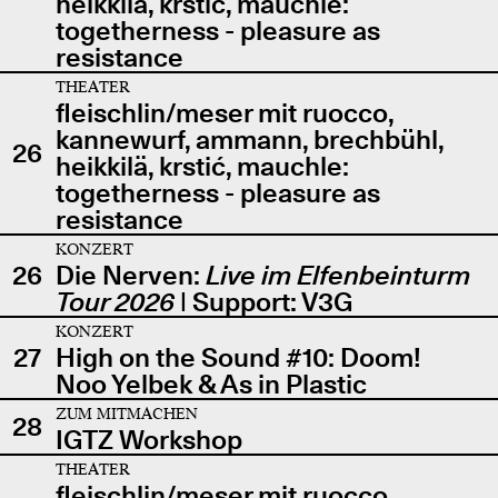
heikkilä, krstić, mauchle:
togetherness - pleasure as
resistance
THEATER
fleischlin/meser mit ruocco,
kannewurf, ammann, brechbühl,
26
heikkilä, krstić, mauchle:
togetherness - pleasure as
resistance
KONZERT
26
Die Nerven:
Live im Elfenbeinturm
Tour 2026
| Support: V3G
KONZERT
27
High on the Sound #10: Doom!
Noo Yelbek & As in Plastic
ZUM MITMACHEN
28
IGTZ Workshop
THEATER
fleischlin/meser mit ruocco,