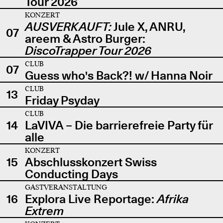
Tour 2026
KONZERT
AUSVERKAUFT:
Jule X, ANRU,
07
areem & Astro Burger:
DiscoTrapper Tour 2026
CLUB
07
Guess who's Back?! w/ Hanna Noir
CLUB
13
Friday Psyday
CLUB
14
LaVIVA – Die barrierefreie Party für
alle
KONZERT
15
Abschlusskonzert Swiss
Conducting Days
GASTVERANSTALTUNG
16
Explora Live Reportage:
Afrika
Extrem