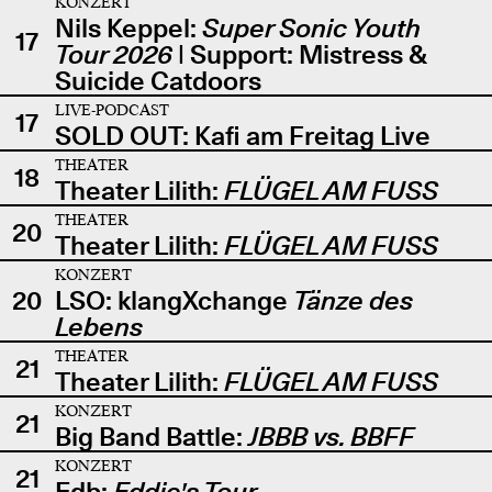
KONZERT
Nils Keppel:
Super Sonic Youth
17
Tour 2026
| Support: Mistress &
Suicide Catdoors
LIVE-PODCAST
17
SOLD OUT: Kafi am Freitag Live
THEATER
18
Theater Lilith:
FLÜGEL AM FUSS
THEATER
20
Theater Lilith:
FLÜGEL AM FUSS
KONZERT
20
LSO: klangXchange
Tänze des
Lebens
THEATER
21
Theater Lilith:
FLÜGEL AM FUSS
KONZERT
21
Big Band Battle:
JBBB vs. BBFF
KONZERT
21
Edb:
Eddie's Tour