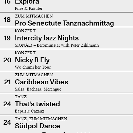
16
Explora
Pilze & Kräuter
ZUM MITMACHEN
18
Pro Senectute Tanznachmittag
KONZERT
19
Intercity Jazz Nights
SIGNAL! – Beromünster with Peter Zihlmann
KONZERT
20
Nicky B Fly
Wo chumi her Tour
ZUM MITMACHEN
21
Caribbean Vibes
Salsa, Bachata, Merengue
TANZ
24
That's twisted
Baptiste Cazaux
TANZ, ZUM MITMACHEN
24
Südpol Dance