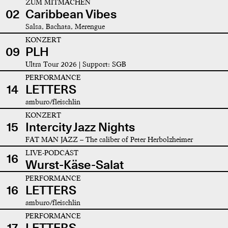
ZUM MITMACHEN
02
Caribbean Vibes
Salsa, Bachata, Merengue
KONZERT
09
PLH
Ultra Tour 2026 | Support: SGB
PERFORMANCE
14
LETTERS
amburo/fleischlin
KONZERT
15
Intercity Jazz Nights
FAT MAN JAZZ – The caliber of Peter Herbolzheimer
LIVE-PODCAST
16
Wurst-Käse-Salat
PERFORMANCE
16
LETTERS
amburo/fleischlin
PERFORMANCE
17
LETTERS