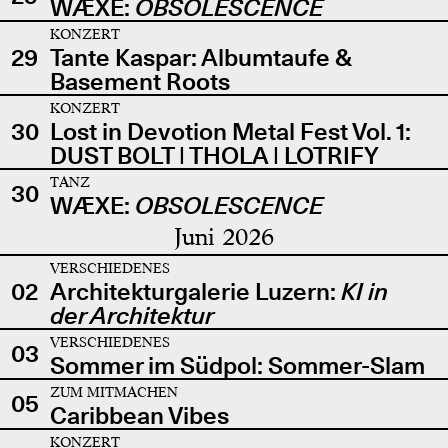
WÆXE:
OBSOLESCENCE
KONZERT
29
Tante Kaspar: Albumtaufe &
Basement Roots
KONZERT
30
Lost in Devotion Metal Fest Vol. 1:
DUST BOLT | THOLA | LOTRIFY
TANZ
30
WÆXE:
OBSOLESCENCE
Juni 2026
VERSCHIEDENES
02
Architekturgalerie Luzern:
KI in
der Architektur
VERSCHIEDENES
03
Sommer im Südpol: Sommer-Slam
ZUM MITMACHEN
05
Caribbean Vibes
KONZERT