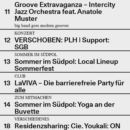
Groove Extravaganza – Intercity
11
Jazz Orchestra feat. Anatole
Muster
big band goes modern grooves
KONZERT
12
VERSCHOBEN: PLH | Support:
SGB
SOMMER IM SÜDPOL
13
Sommer im Südpol: Local Lineup
Sommerfest
CLUB
13
LaVIVA – Die barrierefreie Party für
alle
ZUM MITMACHEN
14
Sommer im Südpol: Yoga an der
Buvette
VERSCHIEDENES
18
Residenzsharing: Cie. Youkali: ON