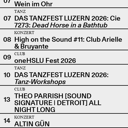
07
Wein im Ohr
TANZ
07
DAS TANZFEST LUZERN 2026: Cie
7273:
Dead Horse in a Bathtub
KONZERT
08
High on the Sound #11: Club Arielle
& Bruyante
CLUB
09
oneHSLU Fest 2026
TANZ
10
DAS TANZFEST LUZERN 2026:
Tanz-Workshops
CLUB
THEO PARRISH [SOUND
13
SIGNATURE | DETROIT] ALL
NIGHT LONG
KONZERT
14
ALTIN GÜN