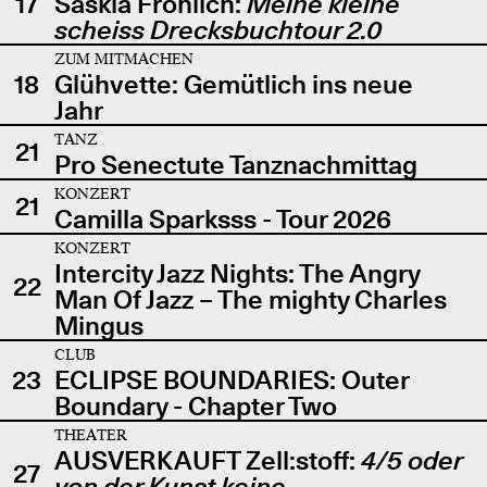
17
Saskia Fröhlich:
Meine kleine
scheiss Drecksbuchtour 2.0
ZUM MITMACHEN
18
Glühvette: Gemütlich ins neue
Jahr
TANZ
21
Pro Senectute Tanznachmittag
KONZERT
21
Camilla Sparksss - Tour 2026
KONZERT
Intercity Jazz Nights: The Angry
22
Man Of Jazz – The mighty Charles
Mingus
CLUB
23
ECLIPSE BOUNDARIES: Outer
Boundary - Chapter Two
THEATER
AUSVERKAUFT Zell:stoff:
4/5 oder
27
von der Kunst keine