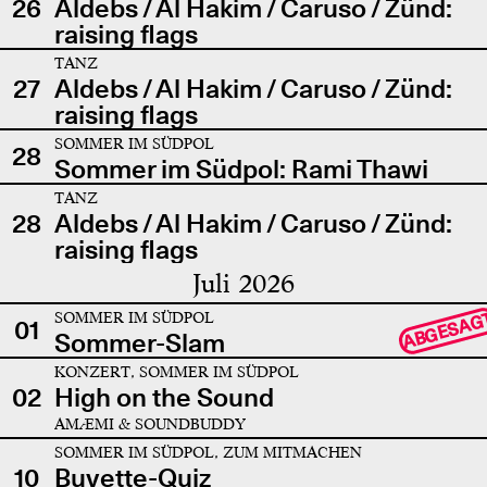
26
Aldebs / Al Hakim / Caruso / Zünd:
raising flags
TANZ
27
Aldebs / Al Hakim / Caruso / Zünd:
raising flags
SOMMER IM SÜDPOL
28
Sommer im Südpol: Rami Thawi
TANZ
28
Aldebs / Al Hakim / Caruso / Zünd:
raising flags
Juli 2026
SOMMER IM SÜDPOL
ABGESAG
01
Sommer-Slam
KONZERT, SOMMER IM SÜDPOL
02
High on the Sound
AMÆMI & SOUNDBUDDY
SOMMER IM SÜDPOL, ZUM MITMACHEN
10
Buvette-Quiz