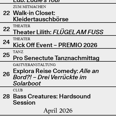
ZUM MITMACHEN
22
Walk-in Closet:
Kleidertauschbörse
THEATER
22
Theater Lilith:
FLÜGEL AM FUSS
THEATER
24
Kick Off Event – PREMIO 2026
TANZ
25
Pro Senectute Tanznachmittag
GASTVERANSTALTUNG
Explora Reise Comedy:
Alle an
26
Bord?! – Drei Verrückte im
Solarboot
CLUB
28
Bass Creatures: Hardsound
Session
April 2026