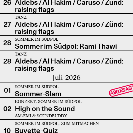
26
Aldebs / Al Hakim / Caruso / Zünd:
raising flags
TANZ
27
Aldebs / Al Hakim / Caruso / Zünd:
raising flags
SOMMER IM SÜDPOL
28
Sommer im Südpol: Rami Thawi
TANZ
28
Aldebs / Al Hakim / Caruso / Zünd:
raising flags
Juli 2026
SOMMER IM SÜDPOL
ABGESAG
01
Sommer-Slam
KONZERT, SOMMER IM SÜDPOL
02
High on the Sound
AMÆMI & SOUNDBUDDY
SOMMER IM SÜDPOL, ZUM MITMACHEN
10
Buvette-Quiz