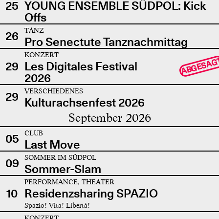
25
YOUNG ENSEMBLE SÜDPOL: Kick
Offs
TANZ
26
Pro Senectute Tanznachmittag
KONZERT
ABGESAG
29
Les Digitales Festival
2026
VERSCHIEDENES
29
Kulturachsenfest 2026
September 2026
CLUB
05
Last Move
SOMMER IM SÜDPOL
09
Sommer-Slam
PERFORMANCE, THEATER
10
Residenzsharing SPAZIO
Spazio! Vita! Libertà!
KONZERT