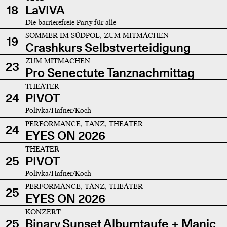
18
LaVIVA
Die barrierefreie Party für alle
SOMMER IM SÜDPOL, ZUM MITMACHEN
19
Crashkurs Selbstverteidigung
ZUM MITMACHEN
23
Pro Senectute Tanznachmittag
THEATER
24
PIVOT
Polivka/Hafner/Koch
PERFORMANCE, TANZ, THEATER
24
EYES ON 2026
THEATER
25
PIVOT
Polivka/Hafner/Koch
PERFORMANCE, TANZ, THEATER
25
EYES ON 2026
KONZERT
25
Binary Sunset Albumtaufe + Manic