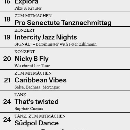
16
Explora
Pilze & Kräuter
ZUM MITMACHEN
18
Pro Senectute Tanznachmittag
KONZERT
19
Intercity Jazz Nights
SIGNAL! – Beromünster with Peter Zihlmann
KONZERT
20
Nicky B Fly
Wo chumi her Tour
ZUM MITMACHEN
21
Caribbean Vibes
Salsa, Bachata, Merengue
TANZ
24
That's twisted
Baptiste Cazaux
TANZ, ZUM MITMACHEN
24
Südpol Dance