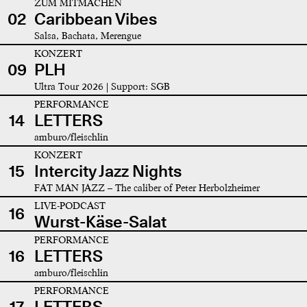
ZUM MITMACHEN
02
Caribbean Vibes
Salsa, Bachata, Merengue
KONZERT
09
PLH
Ultra Tour 2026 | Support: SGB
PERFORMANCE
14
LETTERS
amburo/fleischlin
KONZERT
15
Intercity Jazz Nights
FAT MAN JAZZ – The caliber of Peter Herbolzheimer
LIVE-PODCAST
16
Wurst-Käse-Salat
PERFORMANCE
16
LETTERS
amburo/fleischlin
PERFORMANCE
17
LETTERS