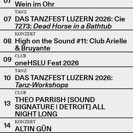
07
Wein im Ohr
TANZ
07
DAS TANZFEST LUZERN 2026: Cie
7273:
Dead Horse in a Bathtub
KONZERT
08
High on the Sound #11: Club Arielle
& Bruyante
CLUB
09
oneHSLU Fest 2026
TANZ
10
DAS TANZFEST LUZERN 2026:
Tanz-Workshops
CLUB
THEO PARRISH [SOUND
13
SIGNATURE | DETROIT] ALL
NIGHT LONG
KONZERT
14
ALTIN GÜN