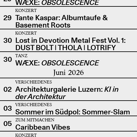
WÆXE:
OBSOLESCENCE
KONZERT
29
Tante Kaspar: Albumtaufe &
Basement Roots
KONZERT
30
Lost in Devotion Metal Fest Vol. 1:
DUST BOLT | THOLA | LOTRIFY
TANZ
30
WÆXE:
OBSOLESCENCE
Juni 2026
VERSCHIEDENES
02
Architekturgalerie Luzern:
KI in
der Architektur
VERSCHIEDENES
03
Sommer im Südpol: Sommer-Slam
ZUM MITMACHEN
05
Caribbean Vibes
KONZERT