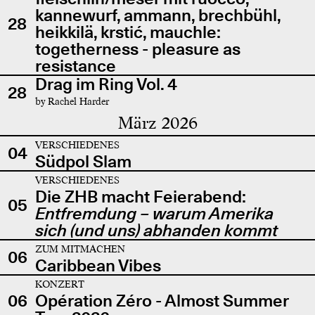
kannewurf, ammann, brechbühl,
28
heikkilä, krstić, mauchle:
togetherness - pleasure as
resistance
Drag im Ring Vol. 4
28
by Rachel Harder
März 2026
VERSCHIEDENES
04
Südpol Slam
VERSCHIEDENES
Die ZHB macht Feierabend:
05
Entfremdung – warum Amerika
sich (und uns) abhanden kommt
ZUM MITMACHEN
06
Caribbean Vibes
KONZERT
06
Opération Zéro - Almost Summer