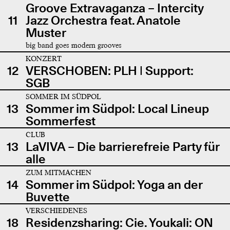
Groove Extravaganza – Intercity
11
Jazz Orchestra feat. Anatole
Muster
big band goes modern grooves
KONZERT
12
VERSCHOBEN: PLH | Support:
SGB
SOMMER IM SÜDPOL
13
Sommer im Südpol: Local Lineup
Sommerfest
CLUB
13
LaVIVA – Die barrierefreie Party für
alle
ZUM MITMACHEN
14
Sommer im Südpol: Yoga an der
Buvette
VERSCHIEDENES
18
Residenzsharing: Cie. Youkali: ON