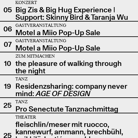
KONZERT
05
Big Zis & Big Hug Experience |
Support: Skinny Bird & Taranja Wu
GASTVERANSTALTUNG
06
Motel a Miio Pop-Up Sale
GASTVERANSTALTUNG
07
Motel a Miio Pop-Up Sale
ZUM MITMACHEN
10
the pleasure of walking through
the night
TANZ
19
Residenzsharing: company never
mind:
AGE OF DESIGN
TANZ
25
Pro Senectute Tanznachmittag
THEATER
fleischlin/meser mit ruocco,
kannewurf, ammann, brechbühl,
25