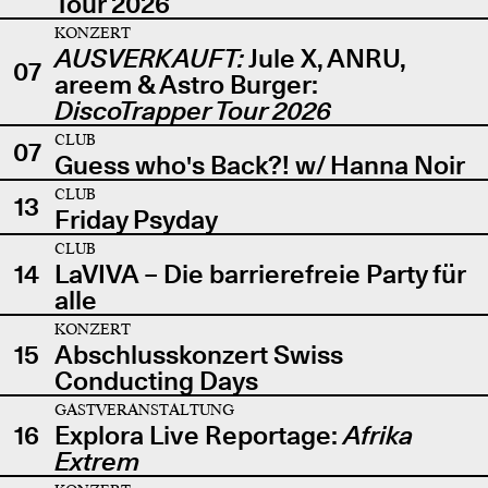
Tour 2026
KONZERT
AUSVERKAUFT:
Jule X, ANRU,
07
areem & Astro Burger:
DiscoTrapper Tour 2026
CLUB
07
Guess who's Back?! w/ Hanna Noir
CLUB
13
Friday Psyday
CLUB
14
LaVIVA – Die barrierefreie Party für
alle
KONZERT
15
Abschlusskonzert Swiss
Conducting Days
GASTVERANSTALTUNG
16
Explora Live Reportage:
Afrika
Extrem