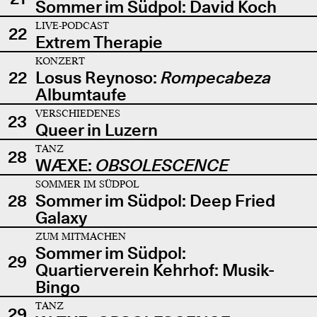
Sommer im Südpol: David Koch
LIVE-PODCAST
22
Extrem Therapie
KONZERT
22
Losus Reynoso:
Rompecabeza
Albumtaufe
VERSCHIEDENES
23
Queer in Luzern
TANZ
28
WÆXE:
OBSOLESCENCE
SOMMER IM SÜDPOL
28
Sommer im Südpol: Deep Fried
Galaxy
ZUM MITMACHEN
Sommer im Südpol:
29
Quartierverein Kehrhof: Musik-
Bingo
TANZ
29