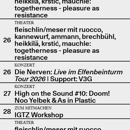
heikkilä, krstić, mauchle:
togetherness - pleasure as
resistance
THEATER
fleischlin/meser mit ruocco,
kannewurf, ammann, brechbühl,
26
heikkilä, krstić, mauchle:
togetherness - pleasure as
resistance
KONZERT
26
Die Nerven:
Live im Elfenbeinturm
Tour 2026
| Support: V3G
KONZERT
27
High on the Sound #10: Doom!
Noo Yelbek & As in Plastic
ZUM MITMACHEN
28
IGTZ Workshop
THEATER
fleischlin/meser mit ruocco,