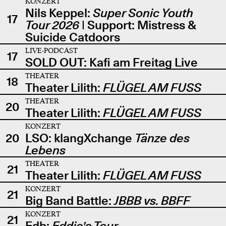
KONZERT
Nils Keppel:
Super Sonic Youth
17
Tour 2026
| Support: Mistress &
Suicide Catdoors
LIVE-PODCAST
17
SOLD OUT: Kafi am Freitag Live
THEATER
18
Theater Lilith:
FLÜGEL AM FUSS
THEATER
20
Theater Lilith:
FLÜGEL AM FUSS
KONZERT
20
LSO: klangXchange
Tänze des
Lebens
THEATER
21
Theater Lilith:
FLÜGEL AM FUSS
KONZERT
21
Big Band Battle:
JBBB vs. BBFF
KONZERT
21
Edb:
Eddie's Tour