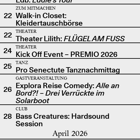
ZUM MITMACHEN
22
Walk-in Closet:
Kleidertauschbörse
THEATER
22
Theater Lilith:
FLÜGEL AM FUSS
THEATER
24
Kick Off Event – PREMIO 2026
TANZ
25
Pro Senectute Tanznachmittag
GASTVERANSTALTUNG
Explora Reise Comedy:
Alle an
26
Bord?! – Drei Verrückte im
Solarboot
CLUB
28
Bass Creatures: Hardsound
Session
April 2026