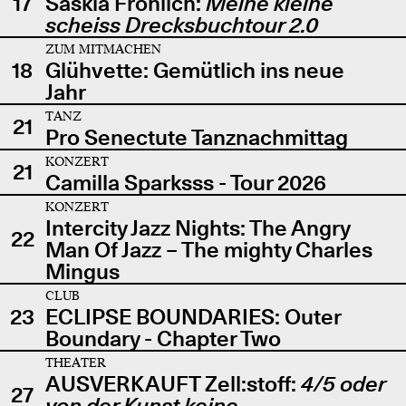
17
Saskia Fröhlich:
Meine kleine
scheiss Drecksbuchtour 2.0
ZUM MITMACHEN
18
Glühvette: Gemütlich ins neue
Jahr
TANZ
21
Pro Senectute Tanznachmittag
KONZERT
21
Camilla Sparksss - Tour 2026
KONZERT
Intercity Jazz Nights: The Angry
22
Man Of Jazz – The mighty Charles
Mingus
CLUB
23
ECLIPSE BOUNDARIES: Outer
Boundary - Chapter Two
THEATER
AUSVERKAUFT Zell:stoff:
4/5 oder
27
von der Kunst keine