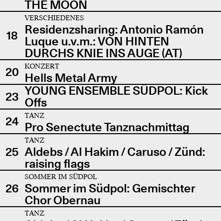
THE MOON
VERSCHIEDENES
Residenzsharing: Antonio Ramón
18
Luque u.v.m.: VON HINTEN
DURCHS KNIE INS AUGE (AT)
KONZERT
20
Hells Metal Army
YOUNG ENSEMBLE SÜDPOL: Kick
23
Offs
TANZ
24
Pro Senectute Tanznachmittag
TANZ
25
Aldebs / Al Hakim / Caruso / Zünd:
raising flags
SOMMER IM SÜDPOL
26
Sommer im Südpol: Gemischter
Chor Obernau
TANZ