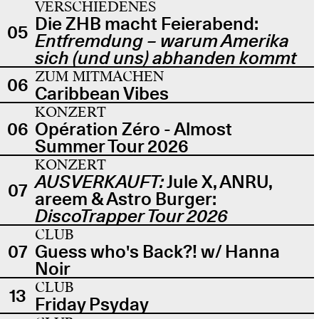
VERSCHIEDENES
Die ZHB macht Feierabend:
05
Entfremdung – warum Amerika
sich (und uns) abhanden kommt
ZUM MITMACHEN
06
Caribbean Vibes
KONZERT
06
Opération Zéro - Almost
Summer Tour 2026
KONZERT
AUSVERKAUFT:
Jule X, ANRU,
07
areem & Astro Burger:
DiscoTrapper Tour 2026
CLUB
07
Guess who's Back?! w/ Hanna
Noir
CLUB
13
Friday Psyday