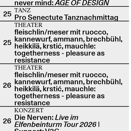
never mind:
AGE OF DESIGN
TANZ
25
Pro Senectute Tanznachmittag
THEATER
fleischlin/meser mit ruocco,
kannewurf, ammann, brechbühl,
25
heikkilä, krstić, mauchle:
togetherness - pleasure as
resistance
THEATER
fleischlin/meser mit ruocco,
kannewurf, ammann, brechbühl,
26
heikkilä, krstić, mauchle:
togetherness - pleasure as
resistance
KONZERT
Die Nerven:
Live im
26
Elfenbeinturm Tour 2026
|