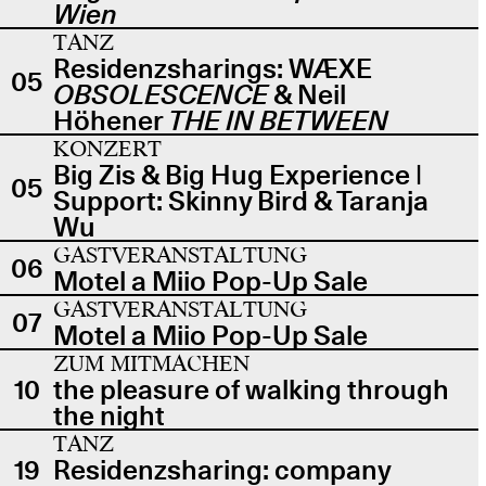
Wien
TANZ
Residenzsharings: WÆXE
05
OBSOLESCENCE
& Neil
Höhener
THE IN BETWEEN
KONZERT
Big Zis & Big Hug Experience |
05
Support: Skinny Bird & Taranja
Wu
GASTVERANSTALTUNG
06
Motel a Miio Pop-Up Sale
GASTVERANSTALTUNG
07
Motel a Miio Pop-Up Sale
ZUM MITMACHEN
10
the pleasure of walking through
the night
TANZ
19
Residenzsharing: company