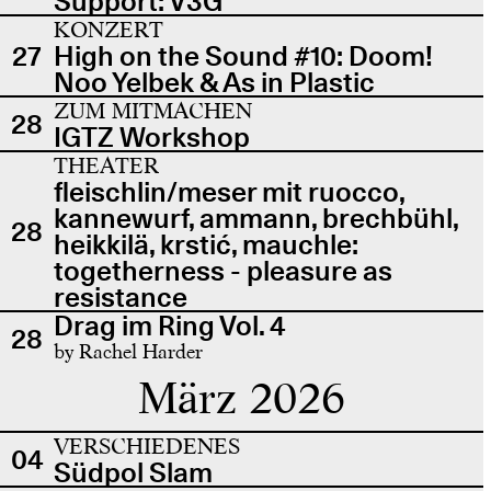
Support: V3G
KONZERT
27
High on the Sound #10: Doom!
Noo Yelbek & As in Plastic
ZUM MITMACHEN
28
IGTZ Workshop
THEATER
fleischlin/meser mit ruocco,
kannewurf, ammann, brechbühl,
28
heikkilä, krstić, mauchle:
togetherness - pleasure as
resistance
Drag im Ring Vol. 4
28
by Rachel Harder
März 2026
VERSCHIEDENES
04
Südpol Slam