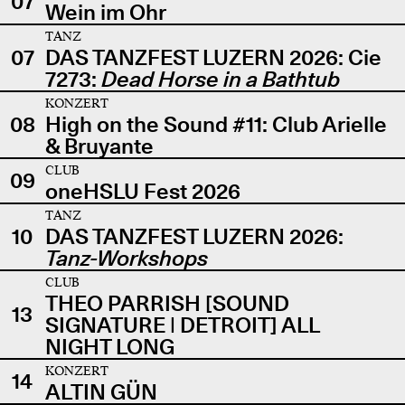
07
Wein im Ohr
TANZ
07
DAS TANZFEST LUZERN 2026: Cie
7273:
Dead Horse in a Bathtub
KONZERT
08
High on the Sound #11: Club Arielle
& Bruyante
CLUB
09
oneHSLU Fest 2026
TANZ
10
DAS TANZFEST LUZERN 2026:
Tanz-Workshops
CLUB
THEO PARRISH [SOUND
13
SIGNATURE | DETROIT] ALL
NIGHT LONG
KONZERT
14
ALTIN GÜN