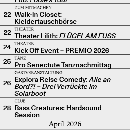
ZUM MITMACHEN
22
Walk-in Closet:
Kleidertauschbörse
THEATER
22
Theater Lilith:
FLÜGEL AM FUSS
THEATER
24
Kick Off Event – PREMIO 2026
TANZ
25
Pro Senectute Tanznachmittag
GASTVERANSTALTUNG
Explora Reise Comedy:
Alle an
26
Bord?! – Drei Verrückte im
Solarboot
CLUB
28
Bass Creatures: Hardsound
Session
April 2026