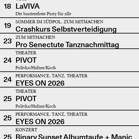
18
LaVIVA
Die barrierefreie Party für alle
SOMMER IM SÜDPOL, ZUM MITMACHEN
19
Crashkurs Selbstverteidigung
ZUM MITMACHEN
23
Pro Senectute Tanznachmittag
THEATER
24
PIVOT
Polivka/Hafner/Koch
PERFORMANCE, TANZ, THEATER
24
EYES ON 2026
THEATER
25
PIVOT
Polivka/Hafner/Koch
PERFORMANCE, TANZ, THEATER
25
EYES ON 2026
KONZERT
25
Binary Sunset Albumtaufe + Manic