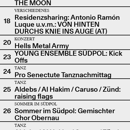
THE MOON
VERSCHIEDENES
Residenzsharing: Antonio Ramón
18
Luque u.v.m.: VON HINTEN
DURCHS KNIE INS AUGE (AT)
KONZERT
20
Hells Metal Army
YOUNG ENSEMBLE SÜDPOL: Kick
23
Offs
TANZ
24
Pro Senectute Tanznachmittag
TANZ
25
Aldebs / Al Hakim / Caruso / Zünd:
raising flags
SOMMER IM SÜDPOL
26
Sommer im Südpol: Gemischter
Chor Obernau
TANZ