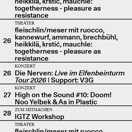
heikkilä, krstić, mauchle:
togetherness - pleasure as
resistance
THEATER
fleischlin/meser mit ruocco,
kannewurf, ammann, brechbühl,
26
heikkilä, krstić, mauchle:
togetherness - pleasure as
resistance
KONZERT
26
Die Nerven:
Live im Elfenbeinturm
Tour 2026
| Support: V3G
KONZERT
27
High on the Sound #10: Doom!
Noo Yelbek & As in Plastic
ZUM MITMACHEN
28
IGTZ Workshop
THEATER
fleischlin/meser mit ruocco,