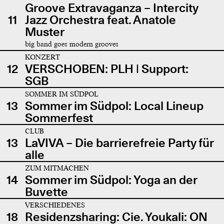
Groove Extravaganza – Intercity
11
Jazz Orchestra feat. Anatole
Muster
big band goes modern grooves
KONZERT
12
VERSCHOBEN: PLH | Support:
SGB
SOMMER IM SÜDPOL
13
Sommer im Südpol: Local Lineup
Sommerfest
CLUB
13
LaVIVA – Die barrierefreie Party für
alle
ZUM MITMACHEN
14
Sommer im Südpol: Yoga an der
Buvette
VERSCHIEDENES
18
Residenzsharing: Cie. Youkali: ON