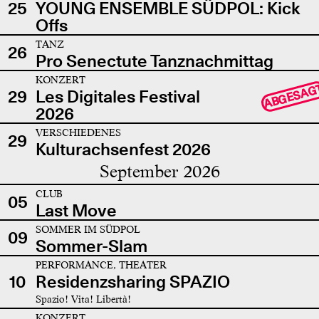
25
YOUNG ENSEMBLE SÜDPOL: Kick
Offs
TANZ
26
Pro Senectute Tanznachmittag
KONZERT
ABGESAG
29
Les Digitales Festival
2026
VERSCHIEDENES
29
Kulturachsenfest 2026
September 2026
CLUB
05
Last Move
SOMMER IM SÜDPOL
09
Sommer-Slam
PERFORMANCE, THEATER
10
Residenzsharing SPAZIO
Spazio! Vita! Libertà!
KONZERT