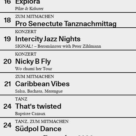
16
Explora
Pilze & Kräuter
ZUM MITMACHEN
18
Pro Senectute Tanznachmittag
KONZERT
19
Intercity Jazz Nights
SIGNAL! – Beromünster with Peter Zihlmann
KONZERT
20
Nicky B Fly
Wo chumi her Tour
ZUM MITMACHEN
21
Caribbean Vibes
Salsa, Bachata, Merengue
TANZ
24
That's twisted
Baptiste Cazaux
TANZ, ZUM MITMACHEN
24
Südpol Dance