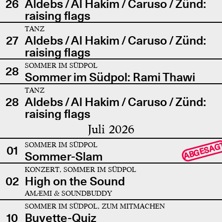
26
Aldebs / Al Hakim / Caruso / Zünd:
raising flags
TANZ
27
Aldebs / Al Hakim / Caruso / Zünd:
raising flags
SOMMER IM SÜDPOL
28
Sommer im Südpol: Rami Thawi
TANZ
28
Aldebs / Al Hakim / Caruso / Zünd:
raising flags
Juli 2026
SOMMER IM SÜDPOL
ABGESAG
01
Sommer-Slam
KONZERT, SOMMER IM SÜDPOL
02
High on the Sound
AMÆMI & SOUNDBUDDY
SOMMER IM SÜDPOL, ZUM MITMACHEN
10
Buvette-Quiz