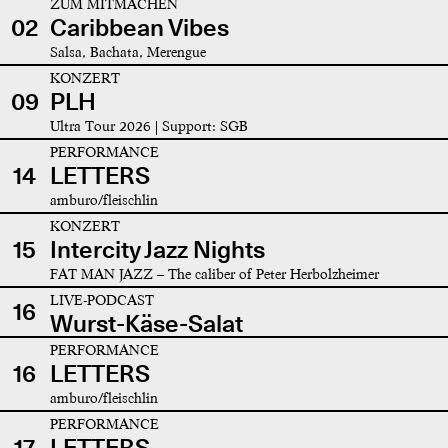
ZUM MITMACHEN
02
Caribbean Vibes
Salsa, Bachata, Merengue
KONZERT
09
PLH
Ultra Tour 2026 | Support: SGB
PERFORMANCE
14
LETTERS
amburo/fleischlin
KONZERT
15
Intercity Jazz Nights
FAT MAN JAZZ – The caliber of Peter Herbolzheimer
LIVE-PODCAST
16
Wurst-Käse-Salat
PERFORMANCE
16
LETTERS
amburo/fleischlin
PERFORMANCE
17
LETTERS