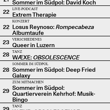
Sommer im Südpol: David Koch
LIVE-PODCAST
22
Extrem Therapie
KONZERT
22
Losus Reynoso:
Rompecabeza
Albumtaufe
VERSCHIEDENES
23
Queer in Luzern
TANZ
28
WÆXE:
OBSOLESCENCE
SOMMER IM SÜDPOL
28
Sommer im Südpol: Deep Fried
Galaxy
ZUM MITMACHEN
Sommer im Südpol:
29
Quartierverein Kehrhof: Musik-
Bingo
TANZ
29