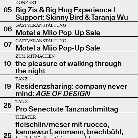
KONZERT
05
Big Zis & Big Hug Experience |
Support: Skinny Bird & Taranja Wu
GASTVERANSTALTUNG
06
Motel a Miio Pop-Up Sale
GASTVERANSTALTUNG
07
Motel a Miio Pop-Up Sale
ZUM MITMACHEN
10
the pleasure of walking through
the night
TANZ
19
Residenzsharing: company never
mind:
AGE OF DESIGN
TANZ
25
Pro Senectute Tanznachmittag
THEATER
fleischlin/meser mit ruocco,
kannewurf, ammann, brechbühl,
25