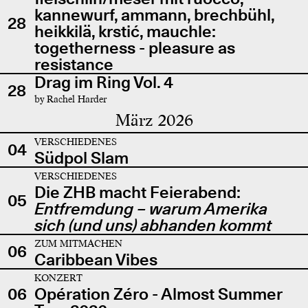
kannewurf, ammann, brechbühl,
28
heikkilä, krstić, mauchle:
togetherness - pleasure as
resistance
Drag im Ring Vol. 4
28
by Rachel Harder
März 2026
VERSCHIEDENES
04
Südpol Slam
VERSCHIEDENES
Die ZHB macht Feierabend:
05
Entfremdung – warum Amerika
sich (und uns) abhanden kommt
ZUM MITMACHEN
06
Caribbean Vibes
KONZERT
06
Opération Zéro - Almost Summer