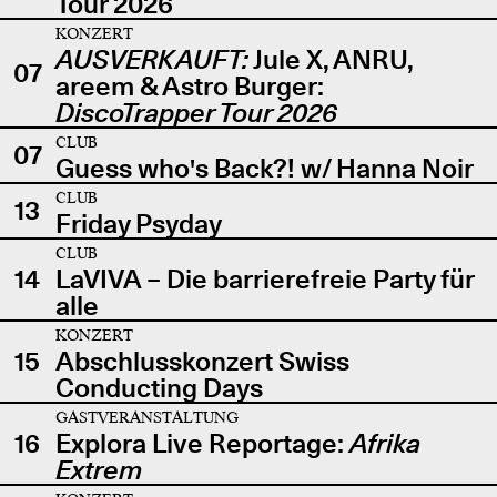
Tour 2026
KONZERT
AUSVERKAUFT:
Jule X, ANRU,
07
areem & Astro Burger:
DiscoTrapper Tour 2026
CLUB
07
Guess who's Back?! w/ Hanna Noir
CLUB
13
Friday Psyday
CLUB
14
LaVIVA – Die barrierefreie Party für
alle
KONZERT
15
Abschlusskonzert Swiss
Conducting Days
GASTVERANSTALTUNG
16
Explora Live Reportage:
Afrika
Extrem