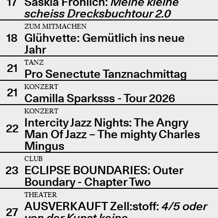
17
Saskia Fröhlich:
Meine kleine
scheiss Drecksbuchtour 2.0
ZUM MITMACHEN
18
Glühvette: Gemütlich ins neue
Jahr
TANZ
21
Pro Senectute Tanznachmittag
KONZERT
21
Camilla Sparksss - Tour 2026
KONZERT
Intercity Jazz Nights: The Angry
22
Man Of Jazz – The mighty Charles
Mingus
CLUB
23
ECLIPSE BOUNDARIES: Outer
Boundary - Chapter Two
THEATER
AUSVERKAUFT Zell:stoff:
4/5 oder
27
von der Kunst keine