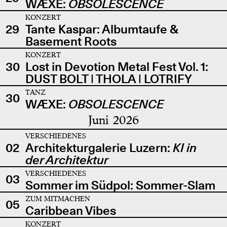
WÆXE:
OBSOLESCENCE
KONZERT
29
Tante Kaspar: Albumtaufe &
Basement Roots
KONZERT
30
Lost in Devotion Metal Fest Vol. 1:
DUST BOLT | THOLA | LOTRIFY
TANZ
30
WÆXE:
OBSOLESCENCE
Juni 2026
VERSCHIEDENES
02
Architekturgalerie Luzern:
KI in
der Architektur
VERSCHIEDENES
03
Sommer im Südpol: Sommer-Slam
ZUM MITMACHEN
05
Caribbean Vibes
KONZERT