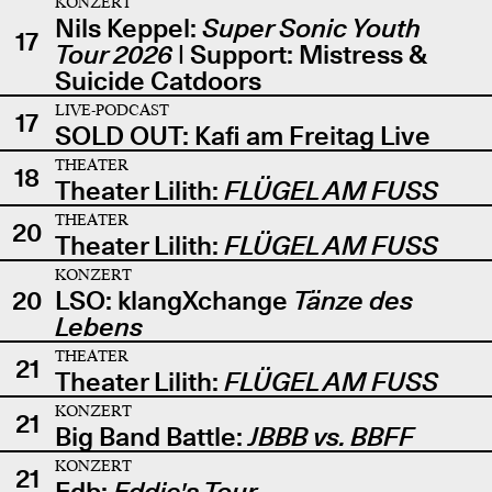
KONZERT
Nils Keppel:
Super Sonic Youth
17
Tour 2026
| Support: Mistress &
Suicide Catdoors
LIVE-PODCAST
17
SOLD OUT: Kafi am Freitag Live
THEATER
18
Theater Lilith:
FLÜGEL AM FUSS
THEATER
20
Theater Lilith:
FLÜGEL AM FUSS
KONZERT
20
LSO: klangXchange
Tänze des
Lebens
THEATER
21
Theater Lilith:
FLÜGEL AM FUSS
KONZERT
21
Big Band Battle:
JBBB vs. BBFF
KONZERT
21
Edb:
Eddie's Tour