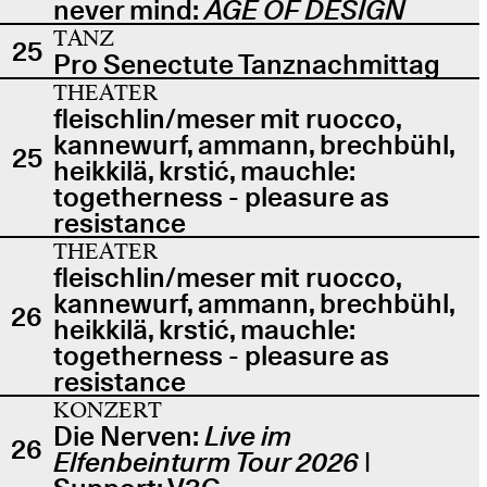
never mind:
AGE OF DESIGN
TANZ
25
Pro Senectute Tanznachmittag
THEATER
fleischlin/meser mit ruocco,
kannewurf, ammann, brechbühl,
25
heikkilä, krstić, mauchle:
togetherness - pleasure as
resistance
THEATER
fleischlin/meser mit ruocco,
kannewurf, ammann, brechbühl,
26
heikkilä, krstić, mauchle:
togetherness - pleasure as
resistance
KONZERT
Die Nerven:
Live im
26
Elfenbeinturm Tour 2026
|