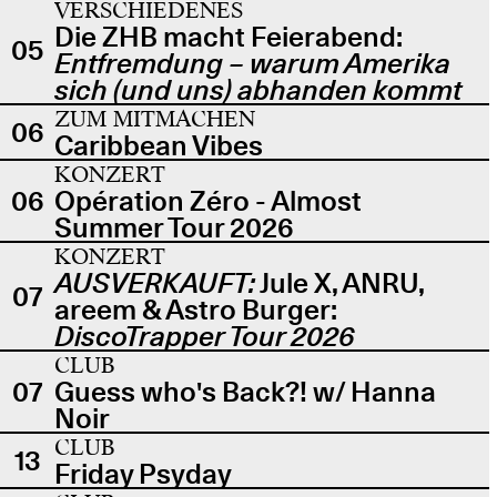
VERSCHIEDENES
Die ZHB macht Feierabend:
05
Entfremdung – warum Amerika
sich (und uns) abhanden kommt
ZUM MITMACHEN
06
Caribbean Vibes
KONZERT
06
Opération Zéro - Almost
Summer Tour 2026
KONZERT
AUSVERKAUFT:
Jule X, ANRU,
07
areem & Astro Burger:
DiscoTrapper Tour 2026
CLUB
07
Guess who's Back?! w/ Hanna
Noir
CLUB
13
Friday Psyday