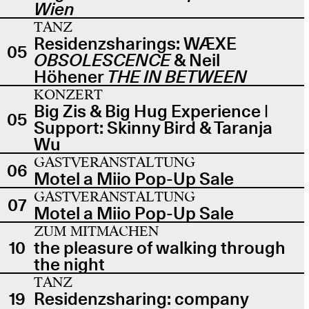
Wien
TANZ
Residenzsharings: WÆXE
05
OBSOLESCENCE
& Neil
Höhener
THE IN BETWEEN
KONZERT
Big Zis & Big Hug Experience |
05
Support: Skinny Bird & Taranja
Wu
GASTVERANSTALTUNG
06
Motel a Miio Pop-Up Sale
GASTVERANSTALTUNG
07
Motel a Miio Pop-Up Sale
ZUM MITMACHEN
10
the pleasure of walking through
the night
TANZ
19
Residenzsharing: company