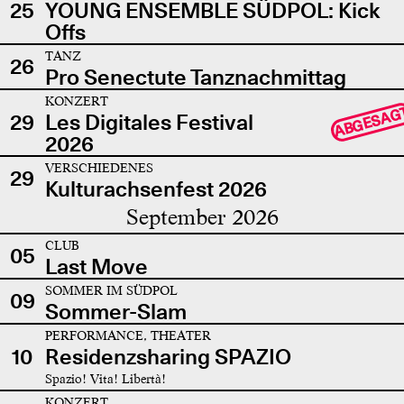
25
YOUNG ENSEMBLE SÜDPOL: Kick
Offs
TANZ
26
Pro Senectute Tanznachmittag
KONZERT
ABGESAG
29
Les Digitales Festival
2026
VERSCHIEDENES
29
Kulturachsenfest 2026
September 2026
CLUB
05
Last Move
SOMMER IM SÜDPOL
09
Sommer-Slam
PERFORMANCE, THEATER
10
Residenzsharing SPAZIO
Spazio! Vita! Libertà!
KONZERT