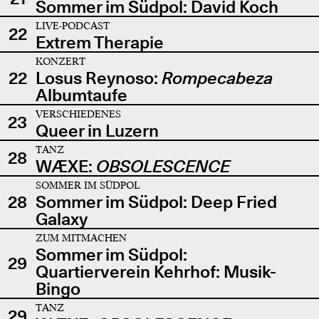
Sommer im Südpol: David Koch
LIVE-PODCAST
22
Extrem Therapie
KONZERT
22
Losus Reynoso:
Rompecabeza
Albumtaufe
VERSCHIEDENES
23
Queer in Luzern
TANZ
28
WÆXE:
OBSOLESCENCE
SOMMER IM SÜDPOL
28
Sommer im Südpol: Deep Fried
Galaxy
ZUM MITMACHEN
Sommer im Südpol:
29
Quartierverein Kehrhof: Musik-
Bingo
TANZ
29