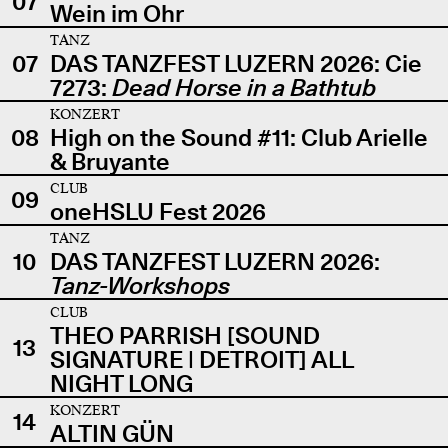
07
Wein im Ohr
TANZ
07
DAS TANZFEST LUZERN 2026: Cie
7273:
Dead Horse in a Bathtub
KONZERT
08
High on the Sound #11: Club Arielle
& Bruyante
CLUB
09
oneHSLU Fest 2026
TANZ
10
DAS TANZFEST LUZERN 2026:
Tanz-Workshops
CLUB
THEO PARRISH [SOUND
13
SIGNATURE | DETROIT] ALL
NIGHT LONG
KONZERT
14
ALTIN GÜN