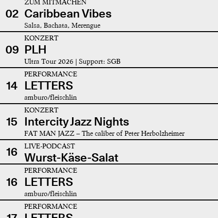
ZUM MITMACHEN
02
Caribbean Vibes
Salsa, Bachata, Merengue
KONZERT
09
PLH
Ultra Tour 2026 | Support: SGB
PERFORMANCE
14
LETTERS
amburo/fleischlin
KONZERT
15
Intercity Jazz Nights
FAT MAN JAZZ – The caliber of Peter Herbolzheimer
LIVE-PODCAST
16
Wurst-Käse-Salat
PERFORMANCE
16
LETTERS
amburo/fleischlin
PERFORMANCE
17
LETTERS