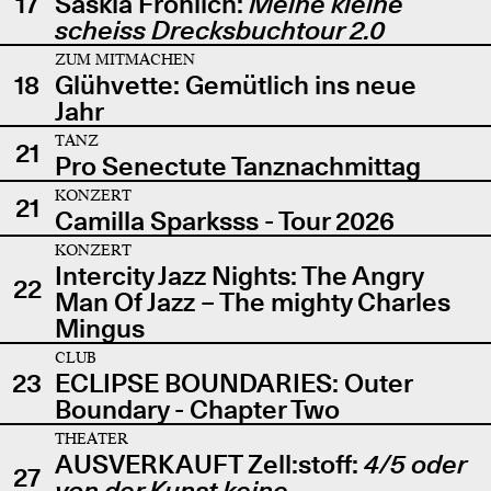
17
Saskia Fröhlich:
Meine kleine
scheiss Drecksbuchtour 2.0
ZUM MITMACHEN
18
Glühvette: Gemütlich ins neue
Jahr
TANZ
21
Pro Senectute Tanznachmittag
KONZERT
21
Camilla Sparksss - Tour 2026
KONZERT
Intercity Jazz Nights: The Angry
22
Man Of Jazz – The mighty Charles
Mingus
CLUB
23
ECLIPSE BOUNDARIES: Outer
Boundary - Chapter Two
THEATER
AUSVERKAUFT Zell:stoff:
4/5 oder
27
von der Kunst keine