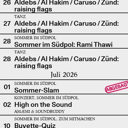
26
Aldebs / Al Hakim / Caruso / Zünd:
raising flags
TANZ
27
Aldebs / Al Hakim / Caruso / Zünd:
raising flags
SOMMER IM SÜDPOL
28
Sommer im Südpol: Rami Thawi
TANZ
28
Aldebs / Al Hakim / Caruso / Zünd:
raising flags
Juli 2026
SOMMER IM SÜDPOL
ABGESAG
01
Sommer-Slam
KONZERT, SOMMER IM SÜDPOL
02
High on the Sound
AMÆMI & SOUNDBUDDY
SOMMER IM SÜDPOL, ZUM MITMACHEN
10
Buvette-Quiz