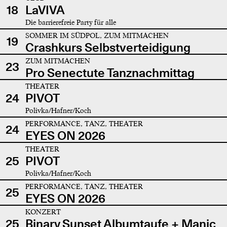
18
LaVIVA
Die barrierefreie Party für alle
SOMMER IM SÜDPOL, ZUM MITMACHEN
19
Crashkurs Selbstverteidigung
ZUM MITMACHEN
23
Pro Senectute Tanznachmittag
THEATER
24
PIVOT
Polivka/Hafner/Koch
PERFORMANCE, TANZ, THEATER
24
EYES ON 2026
THEATER
25
PIVOT
Polivka/Hafner/Koch
PERFORMANCE, TANZ, THEATER
25
EYES ON 2026
KONZERT
25
Binary Sunset Albumtaufe + Manic