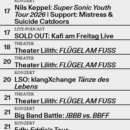
KONZERT
Nils Keppel:
Super Sonic Youth
17
Tour 2026
| Support: Mistress &
Suicide Catdoors
LIVE-PODCAST
17
SOLD OUT: Kafi am Freitag Live
THEATER
18
Theater Lilith:
FLÜGEL AM FUSS
THEATER
20
Theater Lilith:
FLÜGEL AM FUSS
KONZERT
20
LSO: klangXchange
Tänze des
Lebens
THEATER
21
Theater Lilith:
FLÜGEL AM FUSS
KONZERT
21
Big Band Battle:
JBBB vs. BBFF
KONZERT
21
Edb:
Eddie's Tour