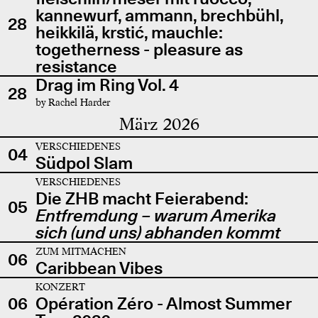
kannewurf, ammann, brechbühl,
28
heikkilä, krstić, mauchle:
togetherness - pleasure as
resistance
Drag im Ring Vol. 4
28
by Rachel Harder
März 2026
VERSCHIEDENES
04
Südpol Slam
VERSCHIEDENES
Die ZHB macht Feierabend:
05
Entfremdung – warum Amerika
sich (und uns) abhanden kommt
ZUM MITMACHEN
06
Caribbean Vibes
KONZERT
06
Opération Zéro - Almost Summer