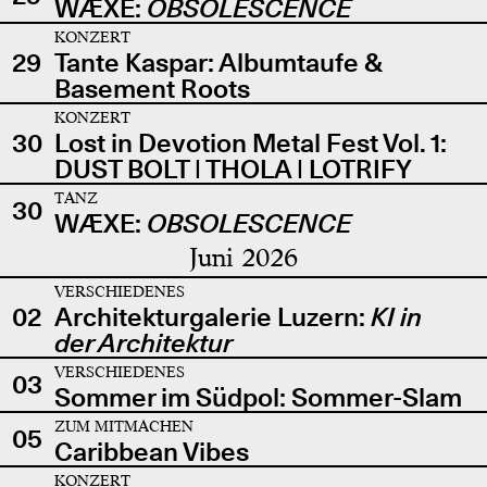
WÆXE:
OBSOLESCENCE
KONZERT
29
Tante Kaspar: Albumtaufe &
Basement Roots
KONZERT
30
Lost in Devotion Metal Fest Vol. 1:
DUST BOLT | THOLA | LOTRIFY
TANZ
30
WÆXE:
OBSOLESCENCE
Juni 2026
VERSCHIEDENES
02
Architekturgalerie Luzern:
KI in
der Architektur
VERSCHIEDENES
03
Sommer im Südpol: Sommer-Slam
ZUM MITMACHEN
05
Caribbean Vibes
KONZERT