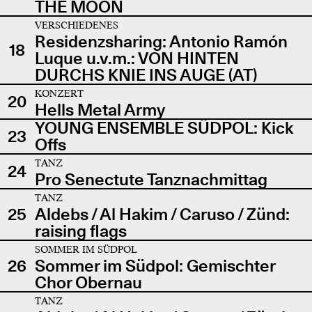
THE MOON
VERSCHIEDENES
Residenzsharing: Antonio Ramón
18
Luque u.v.m.: VON HINTEN
DURCHS KNIE INS AUGE (AT)
KONZERT
20
Hells Metal Army
YOUNG ENSEMBLE SÜDPOL: Kick
23
Offs
TANZ
24
Pro Senectute Tanznachmittag
TANZ
25
Aldebs / Al Hakim / Caruso / Zünd:
raising flags
SOMMER IM SÜDPOL
26
Sommer im Südpol: Gemischter
Chor Obernau
TANZ