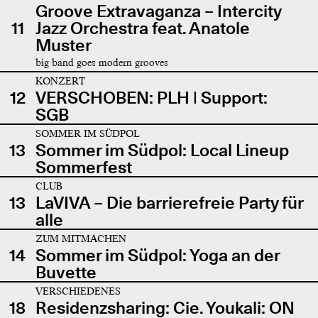
Groove Extravaganza – Intercity
11
Jazz Orchestra feat. Anatole
Muster
big band goes modern grooves
KONZERT
12
VERSCHOBEN: PLH | Support:
SGB
SOMMER IM SÜDPOL
13
Sommer im Südpol: Local Lineup
Sommerfest
CLUB
13
LaVIVA – Die barrierefreie Party für
alle
ZUM MITMACHEN
14
Sommer im Südpol: Yoga an der
Buvette
VERSCHIEDENES
18
Residenzsharing: Cie. Youkali: ON