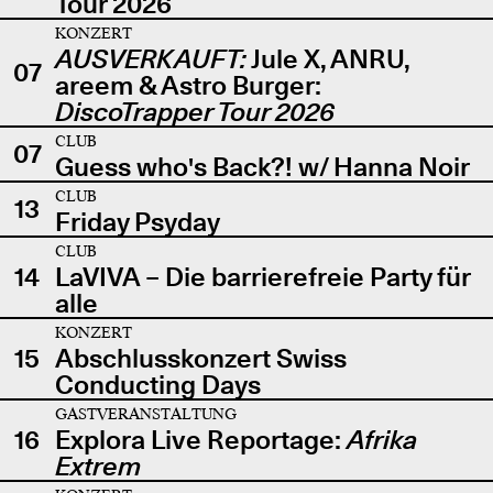
Tour 2026
KONZERT
AUSVERKAUFT:
Jule X, ANRU,
07
areem & Astro Burger:
DiscoTrapper Tour 2026
CLUB
07
Guess who's Back?! w/ Hanna Noir
CLUB
13
Friday Psyday
CLUB
14
LaVIVA – Die barrierefreie Party für
alle
KONZERT
15
Abschlusskonzert Swiss
Conducting Days
GASTVERANSTALTUNG
16
Explora Live Reportage:
Afrika
Extrem