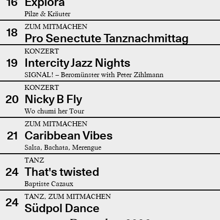
16
Explora
Pilze & Kräuter
ZUM MITMACHEN
18
Pro Senectute Tanznachmittag
KONZERT
19
Intercity Jazz Nights
SIGNAL! – Beromünster with Peter Zihlmann
KONZERT
20
Nicky B Fly
Wo chumi her Tour
ZUM MITMACHEN
21
Caribbean Vibes
Salsa, Bachata, Merengue
TANZ
24
That's twisted
Baptiste Cazaux
TANZ, ZUM MITMACHEN
24
Südpol Dance