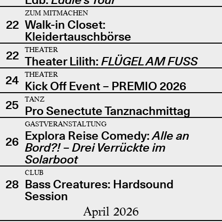
ZUM MITMACHEN
22
Walk-in Closet:
Kleidertauschbörse
THEATER
22
Theater Lilith:
FLÜGEL AM FUSS
THEATER
24
Kick Off Event – PREMIO 2026
TANZ
25
Pro Senectute Tanznachmittag
GASTVERANSTALTUNG
Explora Reise Comedy:
Alle an
26
Bord?! – Drei Verrückte im
Solarboot
CLUB
28
Bass Creatures: Hardsound
Session
April 2026