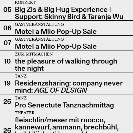
KONZERT
05
Big Zis & Big Hug Experience |
Support: Skinny Bird & Taranja Wu
GASTVERANSTALTUNG
06
Motel a Miio Pop-Up Sale
GASTVERANSTALTUNG
07
Motel a Miio Pop-Up Sale
ZUM MITMACHEN
10
the pleasure of walking through
the night
TANZ
19
Residenzsharing: company never
mind:
AGE OF DESIGN
TANZ
25
Pro Senectute Tanznachmittag
THEATER
fleischlin/meser mit ruocco,
kannewurf, ammann, brechbühl,
25