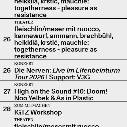
heikkilä, krstić, mauchle:
togetherness - pleasure as
resistance
THEATER
fleischlin/meser mit ruocco,
kannewurf, ammann, brechbühl,
26
heikkilä, krstić, mauchle:
togetherness - pleasure as
resistance
KONZERT
26
Die Nerven:
Live im Elfenbeinturm
Tour 2026
| Support: V3G
KONZERT
27
High on the Sound #10: Doom!
Noo Yelbek & As in Plastic
ZUM MITMACHEN
28
IGTZ Workshop
THEATER
fleischlin/meser mit ruocco,