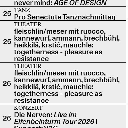
never mind:
AGE OF DESIGN
TANZ
25
Pro Senectute Tanznachmittag
THEATER
fleischlin/meser mit ruocco,
kannewurf, ammann, brechbühl,
25
heikkilä, krstić, mauchle:
togetherness - pleasure as
resistance
THEATER
fleischlin/meser mit ruocco,
kannewurf, ammann, brechbühl,
26
heikkilä, krstić, mauchle:
togetherness - pleasure as
resistance
KONZERT
Die Nerven:
Live im
26
Elfenbeinturm Tour 2026
|