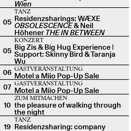
Wien
TANZ
Residenzsharings: WÆXE
05
OBSOLESCENCE
& Neil
Höhener
THE IN BETWEEN
KONZERT
Big Zis & Big Hug Experience |
05
Support: Skinny Bird & Taranja
Wu
GASTVERANSTALTUNG
06
Motel a Miio Pop-Up Sale
GASTVERANSTALTUNG
07
Motel a Miio Pop-Up Sale
ZUM MITMACHEN
10
the pleasure of walking through
the night
TANZ
19
Residenzsharing: company