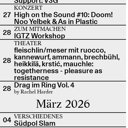
Support: V3G
KONZERT
27
High on the Sound #10: Doom!
Noo Yelbek & As in Plastic
ZUM MITMACHEN
28
IGTZ Workshop
THEATER
fleischlin/meser mit ruocco,
kannewurf, ammann, brechbühl,
28
heikkilä, krstić, mauchle:
togetherness - pleasure as
resistance
Drag im Ring Vol. 4
28
by Rachel Harder
März 2026
VERSCHIEDENES
04
Südpol Slam