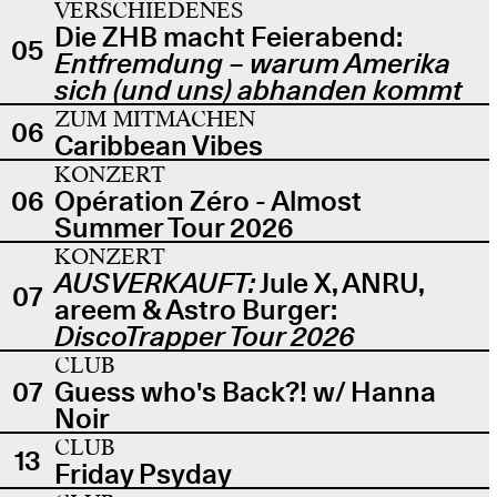
VERSCHIEDENES
Die ZHB macht Feierabend:
05
Entfremdung – warum Amerika
sich (und uns) abhanden kommt
ZUM MITMACHEN
06
Caribbean Vibes
KONZERT
06
Opération Zéro - Almost
Summer Tour 2026
KONZERT
AUSVERKAUFT:
Jule X, ANRU,
07
areem & Astro Burger:
DiscoTrapper Tour 2026
CLUB
07
Guess who's Back?! w/ Hanna
Noir
CLUB
13
Friday Psyday