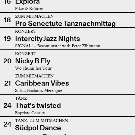
16
Explora
Pilze & Kräuter
ZUM MITMACHEN
18
Pro Senectute Tanznachmittag
KONZERT
19
Intercity Jazz Nights
SIGNAL! – Beromünster with Peter Zihlmann
KONZERT
20
Nicky B Fly
Wo chumi her Tour
ZUM MITMACHEN
21
Caribbean Vibes
Salsa, Bachata, Merengue
TANZ
24
That's twisted
Baptiste Cazaux
TANZ, ZUM MITMACHEN
24
Südpol Dance