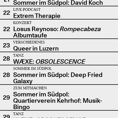
Sommer im Südpol: David Koch
LIVE-PODCAST
22
Extrem Therapie
KONZERT
22
Losus Reynoso:
Rompecabeza
Albumtaufe
VERSCHIEDENES
23
Queer in Luzern
TANZ
28
WÆXE:
OBSOLESCENCE
SOMMER IM SÜDPOL
28
Sommer im Südpol: Deep Fried
Galaxy
ZUM MITMACHEN
Sommer im Südpol:
29
Quartierverein Kehrhof: Musik-
Bingo
TANZ
29