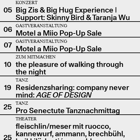
KONZERT
05
Big Zis & Big Hug Experience |
Support: Skinny Bird & Taranja Wu
GASTVERANSTALTUNG
06
Motel a Miio Pop-Up Sale
GASTVERANSTALTUNG
07
Motel a Miio Pop-Up Sale
ZUM MITMACHEN
10
the pleasure of walking through
the night
TANZ
19
Residenzsharing: company never
mind:
AGE OF DESIGN
TANZ
25
Pro Senectute Tanznachmittag
THEATER
fleischlin/meser mit ruocco,
kannewurf, ammann, brechbühl,
25