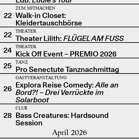
ZUM MITMACHEN
22
Walk-in Closet:
Kleidertauschbörse
THEATER
22
Theater Lilith:
FLÜGEL AM FUSS
THEATER
24
Kick Off Event – PREMIO 2026
TANZ
25
Pro Senectute Tanznachmittag
GASTVERANSTALTUNG
Explora Reise Comedy:
Alle an
26
Bord?! – Drei Verrückte im
Solarboot
CLUB
28
Bass Creatures: Hardsound
Session
April 2026