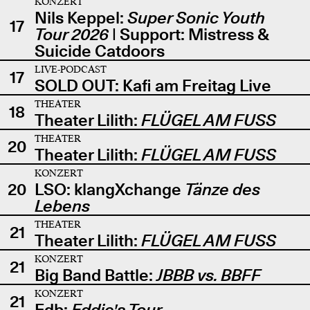
KONZERT
Nils Keppel:
Super Sonic Youth
17
Tour 2026
| Support: Mistress &
Suicide Catdoors
LIVE-PODCAST
17
SOLD OUT: Kafi am Freitag Live
THEATER
18
Theater Lilith:
FLÜGEL AM FUSS
THEATER
20
Theater Lilith:
FLÜGEL AM FUSS
KONZERT
20
LSO: klangXchange
Tänze des
Lebens
THEATER
21
Theater Lilith:
FLÜGEL AM FUSS
KONZERT
21
Big Band Battle:
JBBB vs. BBFF
KONZERT
21
Edb:
Eddie's Tour