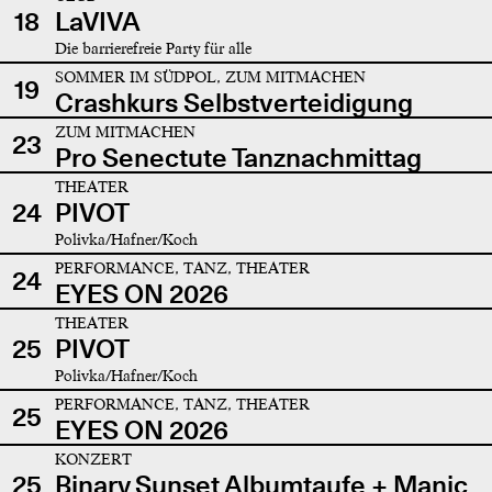
18
LaVIVA
Die barrierefreie Party für alle
SOMMER IM SÜDPOL, ZUM MITMACHEN
19
Crashkurs Selbstverteidigung
ZUM MITMACHEN
23
Pro Senectute Tanznachmittag
THEATER
24
PIVOT
Polivka/Hafner/Koch
PERFORMANCE, TANZ, THEATER
24
EYES ON 2026
THEATER
25
PIVOT
Polivka/Hafner/Koch
PERFORMANCE, TANZ, THEATER
25
EYES ON 2026
KONZERT
25
Binary Sunset Albumtaufe + Manic