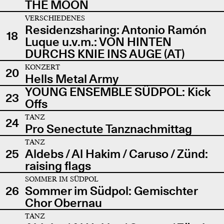
THE MOON
VERSCHIEDENES
Residenzsharing: Antonio Ramón
18
Luque u.v.m.: VON HINTEN
DURCHS KNIE INS AUGE (AT)
KONZERT
20
Hells Metal Army
YOUNG ENSEMBLE SÜDPOL: Kick
23
Offs
TANZ
24
Pro Senectute Tanznachmittag
TANZ
25
Aldebs / Al Hakim / Caruso / Zünd:
raising flags
SOMMER IM SÜDPOL
26
Sommer im Südpol: Gemischter
Chor Obernau
TANZ