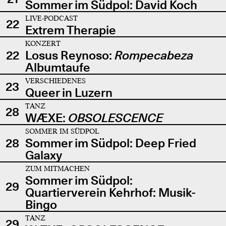
Sommer im Südpol: David Koch
LIVE-PODCAST
22
Extrem Therapie
KONZERT
22
Losus Reynoso:
Rompecabeza
Albumtaufe
VERSCHIEDENES
23
Queer in Luzern
TANZ
28
WÆXE:
OBSOLESCENCE
SOMMER IM SÜDPOL
28
Sommer im Südpol: Deep Fried
Galaxy
ZUM MITMACHEN
Sommer im Südpol:
29
Quartierverein Kehrhof: Musik-
Bingo
TANZ
29