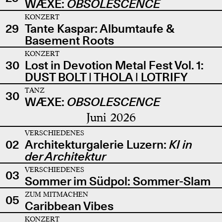
WÆXE:
OBSOLESCENCE
KONZERT
29
Tante Kaspar: Albumtaufe &
Basement Roots
KONZERT
30
Lost in Devotion Metal Fest Vol. 1:
DUST BOLT | THOLA | LOTRIFY
TANZ
30
WÆXE:
OBSOLESCENCE
Juni 2026
VERSCHIEDENES
02
Architekturgalerie Luzern:
KI in
der Architektur
VERSCHIEDENES
03
Sommer im Südpol: Sommer-Slam
ZUM MITMACHEN
05
Caribbean Vibes
KONZERT