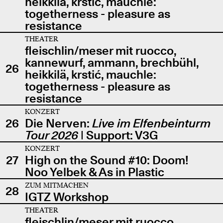
heikkilä, krstić, mauchle:
togetherness - pleasure as
resistance
THEATER
fleischlin/meser mit ruocco,
kannewurf, ammann, brechbühl,
26
heikkilä, krstić, mauchle:
togetherness - pleasure as
resistance
KONZERT
26
Die Nerven:
Live im Elfenbeinturm
Tour 2026
| Support: V3G
KONZERT
27
High on the Sound #10: Doom!
Noo Yelbek & As in Plastic
ZUM MITMACHEN
28
IGTZ Workshop
THEATER
fleischlin/meser mit ruocco,