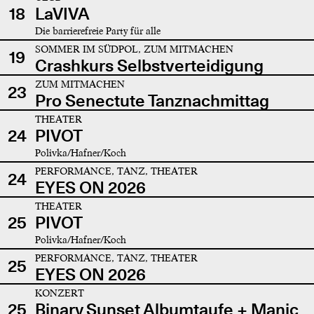
18
LaVIVA
Die barrierefreie Party für alle
SOMMER IM SÜDPOL, ZUM MITMACHEN
19
Crashkurs Selbstverteidigung
ZUM MITMACHEN
23
Pro Senectute Tanznachmittag
THEATER
24
PIVOT
Polivka/Hafner/Koch
PERFORMANCE, TANZ, THEATER
24
EYES ON 2026
THEATER
25
PIVOT
Polivka/Hafner/Koch
PERFORMANCE, TANZ, THEATER
25
EYES ON 2026
KONZERT
25
Binary Sunset Albumtaufe + Manic