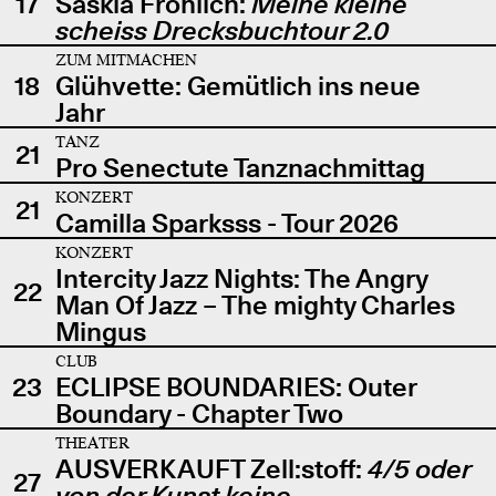
17
Saskia Fröhlich:
Meine kleine
scheiss Drecksbuchtour 2.0
ZUM MITMACHEN
18
Glühvette: Gemütlich ins neue
Jahr
TANZ
21
Pro Senectute Tanznachmittag
KONZERT
21
Camilla Sparksss - Tour 2026
KONZERT
Intercity Jazz Nights: The Angry
22
Man Of Jazz – The mighty Charles
Mingus
CLUB
23
ECLIPSE BOUNDARIES: Outer
Boundary - Chapter Two
THEATER
AUSVERKAUFT Zell:stoff:
4/5 oder
27
von der Kunst keine