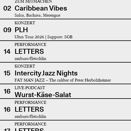
ZUM MITMACHEN
02
Caribbean Vibes
Salsa, Bachata, Merengue
KONZERT
09
PLH
Ultra Tour 2026 | Support: SGB
PERFORMANCE
14
LETTERS
amburo/fleischlin
KONZERT
15
Intercity Jazz Nights
FAT MAN JAZZ – The caliber of Peter Herbolzheimer
LIVE-PODCAST
16
Wurst-Käse-Salat
PERFORMANCE
16
LETTERS
amburo/fleischlin
PERFORMANCE
17
LETTERS