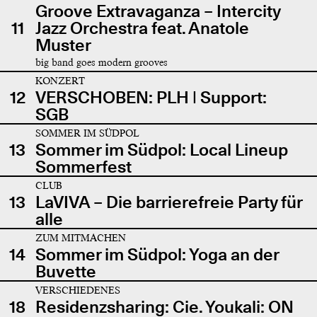
Groove Extravaganza – Intercity
11
Jazz Orchestra feat. Anatole
Muster
big band goes modern grooves
KONZERT
12
VERSCHOBEN: PLH | Support:
SGB
SOMMER IM SÜDPOL
13
Sommer im Südpol: Local Lineup
Sommerfest
CLUB
13
LaVIVA – Die barrierefreie Party für
alle
ZUM MITMACHEN
14
Sommer im Südpol: Yoga an der
Buvette
VERSCHIEDENES
18
Residenzsharing: Cie. Youkali: ON