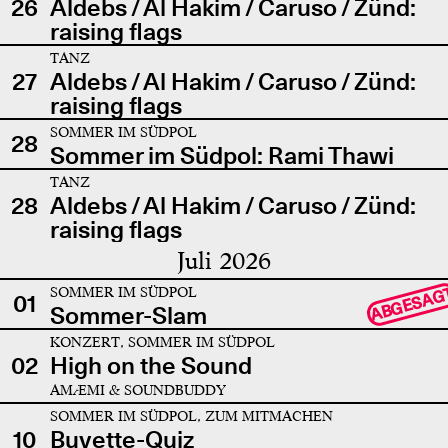
26
Aldebs / Al Hakim / Caruso / Zünd:
raising flags
TANZ
27
Aldebs / Al Hakim / Caruso / Zünd:
raising flags
SOMMER IM SÜDPOL
28
Sommer im Südpol: Rami Thawi
TANZ
28
Aldebs / Al Hakim / Caruso / Zünd:
raising flags
Juli 2026
SOMMER IM SÜDPOL
ABGESAG
01
Sommer-Slam
KONZERT, SOMMER IM SÜDPOL
02
High on the Sound
AMÆMI & SOUNDBUDDY
SOMMER IM SÜDPOL, ZUM MITMACHEN
10
Buvette-Quiz