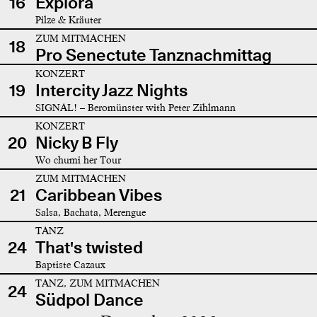
16
Explora
Pilze & Kräuter
ZUM MITMACHEN
18
Pro Senectute Tanznachmittag
KONZERT
19
Intercity Jazz Nights
SIGNAL! – Beromünster with Peter Zihlmann
KONZERT
20
Nicky B Fly
Wo chumi her Tour
ZUM MITMACHEN
21
Caribbean Vibes
Salsa, Bachata, Merengue
TANZ
24
That's twisted
Baptiste Cazaux
TANZ, ZUM MITMACHEN
24
Südpol Dance