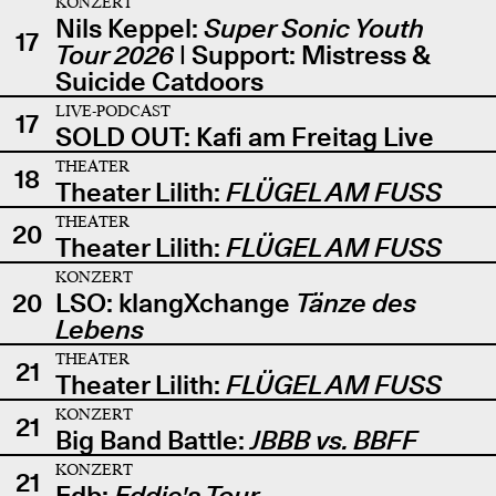
KONZERT
Nils Keppel:
Super Sonic Youth
17
Tour 2026
| Support: Mistress &
Suicide Catdoors
LIVE-PODCAST
17
SOLD OUT: Kafi am Freitag Live
THEATER
18
Theater Lilith:
FLÜGEL AM FUSS
THEATER
20
Theater Lilith:
FLÜGEL AM FUSS
KONZERT
20
LSO: klangXchange
Tänze des
Lebens
THEATER
21
Theater Lilith:
FLÜGEL AM FUSS
KONZERT
21
Big Band Battle:
JBBB vs. BBFF
KONZERT
21
Edb:
Eddie's Tour