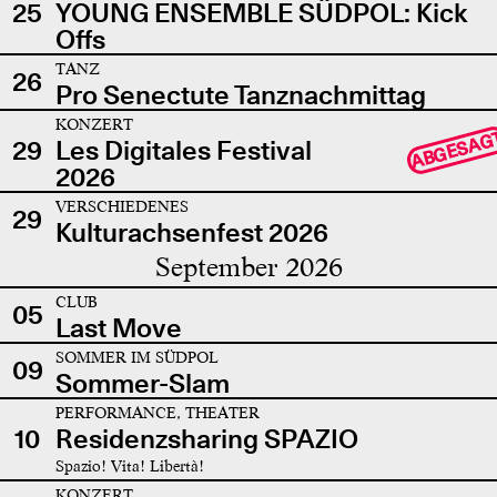
25
YOUNG ENSEMBLE SÜDPOL: Kick
Offs
TANZ
26
Pro Senectute Tanznachmittag
KONZERT
ABGESAG
29
Les Digitales Festival
2026
VERSCHIEDENES
29
Kulturachsenfest 2026
September 2026
CLUB
05
Last Move
SOMMER IM SÜDPOL
09
Sommer-Slam
PERFORMANCE, THEATER
10
Residenzsharing SPAZIO
Spazio! Vita! Libertà!
KONZERT