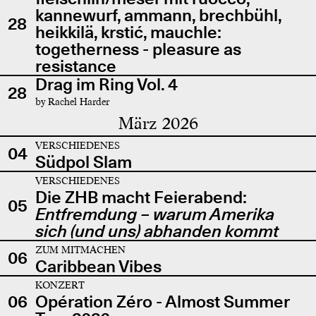
kannewurf, ammann, brechbühl,
28
heikkilä, krstić, mauchle:
togetherness - pleasure as
resistance
Drag im Ring Vol. 4
28
by Rachel Harder
März 2026
VERSCHIEDENES
04
Südpol Slam
VERSCHIEDENES
Die ZHB macht Feierabend:
05
Entfremdung – warum Amerika
sich (und uns) abhanden kommt
ZUM MITMACHEN
06
Caribbean Vibes
KONZERT
06
Opération Zéro - Almost Summer