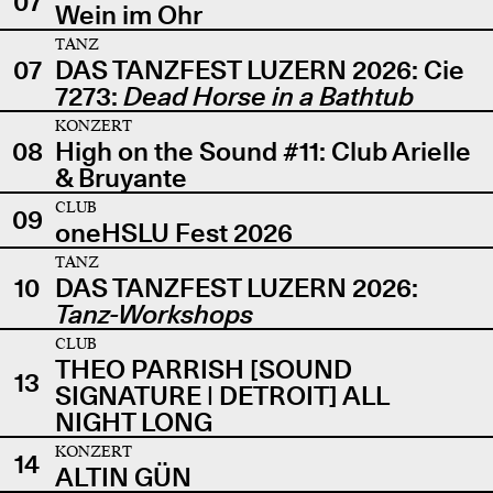
07
Wein im Ohr
TANZ
07
DAS TANZFEST LUZERN 2026: Cie
7273:
Dead Horse in a Bathtub
KONZERT
08
High on the Sound #11: Club Arielle
& Bruyante
CLUB
09
oneHSLU Fest 2026
TANZ
10
DAS TANZFEST LUZERN 2026:
Tanz-Workshops
CLUB
THEO PARRISH [SOUND
13
SIGNATURE | DETROIT] ALL
NIGHT LONG
KONZERT
14
ALTIN GÜN