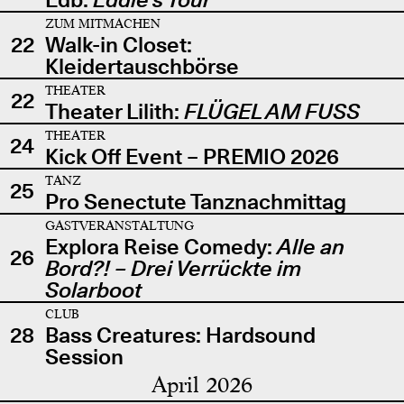
ZUM MITMACHEN
22
Walk-in Closet:
Kleidertauschbörse
THEATER
22
Theater Lilith:
FLÜGEL AM FUSS
THEATER
24
Kick Off Event – PREMIO 2026
TANZ
25
Pro Senectute Tanznachmittag
GASTVERANSTALTUNG
Explora Reise Comedy:
Alle an
26
Bord?! – Drei Verrückte im
Solarboot
CLUB
28
Bass Creatures: Hardsound
Session
April 2026