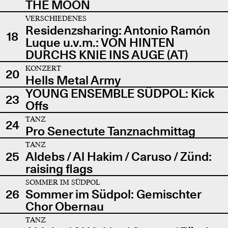
THE MOON
VERSCHIEDENES
Residenzsharing: Antonio Ramón
18
Luque u.v.m.: VON HINTEN
DURCHS KNIE INS AUGE (AT)
KONZERT
20
Hells Metal Army
YOUNG ENSEMBLE SÜDPOL: Kick
23
Offs
TANZ
24
Pro Senectute Tanznachmittag
TANZ
25
Aldebs / Al Hakim / Caruso / Zünd:
raising flags
SOMMER IM SÜDPOL
26
Sommer im Südpol: Gemischter
Chor Obernau
TANZ