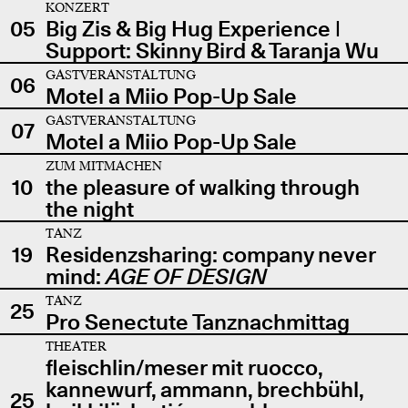
KONZERT
05
Big Zis & Big Hug Experience |
Support: Skinny Bird & Taranja Wu
GASTVERANSTALTUNG
06
Motel a Miio Pop-Up Sale
GASTVERANSTALTUNG
07
Motel a Miio Pop-Up Sale
ZUM MITMACHEN
10
the pleasure of walking through
the night
TANZ
19
Residenzsharing: company never
mind:
AGE OF DESIGN
TANZ
25
Pro Senectute Tanznachmittag
THEATER
fleischlin/meser mit ruocco,
kannewurf, ammann, brechbühl,
25