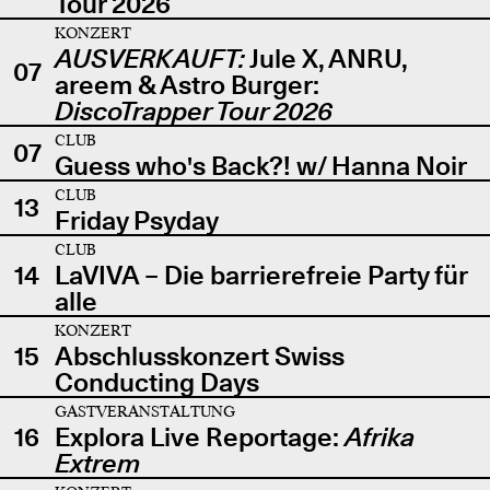
Tour 2026
KONZERT
AUSVERKAUFT:
Jule X, ANRU,
07
areem & Astro Burger:
DiscoTrapper Tour 2026
CLUB
07
Guess who's Back?! w/ Hanna Noir
CLUB
13
Friday Psyday
CLUB
14
LaVIVA – Die barrierefreie Party für
alle
KONZERT
15
Abschlusskonzert Swiss
Conducting Days
GASTVERANSTALTUNG
16
Explora Live Reportage:
Afrika
Extrem