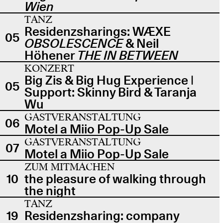
Wien
TANZ
Residenzsharings: WÆXE
05
OBSOLESCENCE
& Neil
Höhener
THE IN BETWEEN
KONZERT
Big Zis & Big Hug Experience |
05
Support: Skinny Bird & Taranja
Wu
GASTVERANSTALTUNG
06
Motel a Miio Pop-Up Sale
GASTVERANSTALTUNG
07
Motel a Miio Pop-Up Sale
ZUM MITMACHEN
10
the pleasure of walking through
the night
TANZ
19
Residenzsharing: company