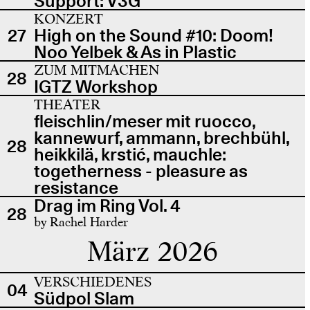
Support: V3G
KONZERT
27
High on the Sound #10: Doom!
Noo Yelbek & As in Plastic
ZUM MITMACHEN
28
IGTZ Workshop
THEATER
fleischlin/meser mit ruocco,
kannewurf, ammann, brechbühl,
28
heikkilä, krstić, mauchle:
togetherness - pleasure as
resistance
Drag im Ring Vol. 4
28
by Rachel Harder
März 2026
VERSCHIEDENES
04
Südpol Slam