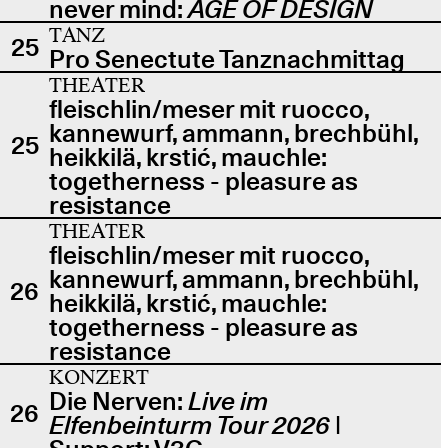
never mind:
AGE OF DESIGN
TANZ
25
Pro Senectute Tanznachmittag
THEATER
fleischlin/meser mit ruocco,
kannewurf, ammann, brechbühl,
25
heikkilä, krstić, mauchle:
togetherness - pleasure as
resistance
THEATER
fleischlin/meser mit ruocco,
kannewurf, ammann, brechbühl,
26
heikkilä, krstić, mauchle:
togetherness - pleasure as
resistance
KONZERT
Die Nerven:
Live im
26
Elfenbeinturm Tour 2026
|