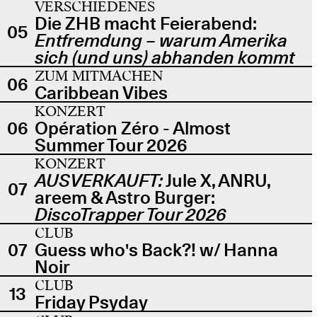
VERSCHIEDENES
Die ZHB macht Feierabend:
05
Entfremdung – warum Amerika
sich (und uns) abhanden kommt
ZUM MITMACHEN
06
Caribbean Vibes
KONZERT
06
Opération Zéro - Almost
Summer Tour 2026
KONZERT
AUSVERKAUFT:
Jule X, ANRU,
07
areem & Astro Burger:
DiscoTrapper Tour 2026
CLUB
07
Guess who's Back?! w/ Hanna
Noir
CLUB
13
Friday Psyday