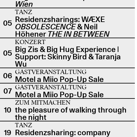
Wien
TANZ
Residenzsharings: WÆXE
05
OBSOLESCENCE
& Neil
Höhener
THE IN BETWEEN
KONZERT
Big Zis & Big Hug Experience |
05
Support: Skinny Bird & Taranja
Wu
GASTVERANSTALTUNG
06
Motel a Miio Pop-Up Sale
GASTVERANSTALTUNG
07
Motel a Miio Pop-Up Sale
ZUM MITMACHEN
10
the pleasure of walking through
the night
TANZ
19
Residenzsharing: company