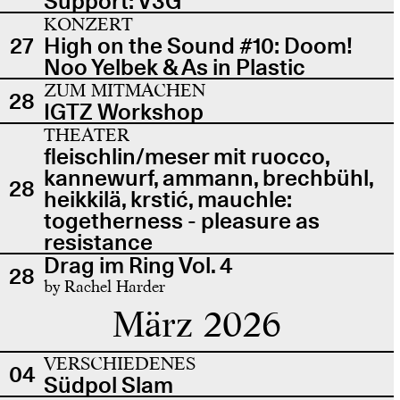
Support: V3G
KONZERT
27
High on the Sound #10: Doom!
Noo Yelbek & As in Plastic
ZUM MITMACHEN
28
IGTZ Workshop
THEATER
fleischlin/meser mit ruocco,
kannewurf, ammann, brechbühl,
28
heikkilä, krstić, mauchle:
togetherness - pleasure as
resistance
Drag im Ring Vol. 4
28
by Rachel Harder
März 2026
VERSCHIEDENES
04
Südpol Slam