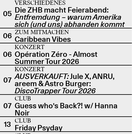
VERSCHIEDENES
Die ZHB macht Feierabend:
05
Entfremdung – warum Amerika
sich (und uns) abhanden kommt
ZUM MITMACHEN
06
Caribbean Vibes
KONZERT
06
Opération Zéro - Almost
Summer Tour 2026
KONZERT
AUSVERKAUFT:
Jule X, ANRU,
07
areem & Astro Burger:
DiscoTrapper Tour 2026
CLUB
07
Guess who's Back?! w/ Hanna
Noir
CLUB
13
Friday Psyday