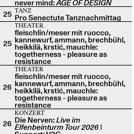
never mind:
AGE OF DESIGN
TANZ
25
Pro Senectute Tanznachmittag
THEATER
fleischlin/meser mit ruocco,
kannewurf, ammann, brechbühl,
25
heikkilä, krstić, mauchle:
togetherness - pleasure as
resistance
THEATER
fleischlin/meser mit ruocco,
kannewurf, ammann, brechbühl,
26
heikkilä, krstić, mauchle:
togetherness - pleasure as
resistance
KONZERT
Die Nerven:
Live im
26
Elfenbeinturm Tour 2026
|