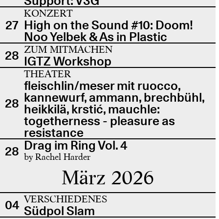
Support: V3G
KONZERT
27
High on the Sound #10: Doom!
Noo Yelbek & As in Plastic
ZUM MITMACHEN
28
IGTZ Workshop
THEATER
fleischlin/meser mit ruocco,
kannewurf, ammann, brechbühl,
28
heikkilä, krstić, mauchle:
togetherness - pleasure as
resistance
Drag im Ring Vol. 4
28
by Rachel Harder
März 2026
VERSCHIEDENES
04
Südpol Slam