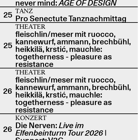
never mind:
AGE OF DESIGN
TANZ
25
Pro Senectute Tanznachmittag
THEATER
fleischlin/meser mit ruocco,
kannewurf, ammann, brechbühl,
25
heikkilä, krstić, mauchle:
togetherness - pleasure as
resistance
THEATER
fleischlin/meser mit ruocco,
kannewurf, ammann, brechbühl,
26
heikkilä, krstić, mauchle:
togetherness - pleasure as
resistance
KONZERT
Die Nerven:
Live im
26
Elfenbeinturm Tour 2026
|