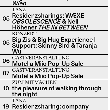
Wien
TANZ
Residenzsharings: WÆXE
05
OBSOLESCENCE
& Neil
Höhener
THE IN BETWEEN
KONZERT
Big Zis & Big Hug Experience |
05
Support: Skinny Bird & Taranja
Wu
GASTVERANSTALTUNG
06
Motel a Miio Pop-Up Sale
GASTVERANSTALTUNG
07
Motel a Miio Pop-Up Sale
ZUM MITMACHEN
10
the pleasure of walking through
the night
TANZ
19
Residenzsharing: company