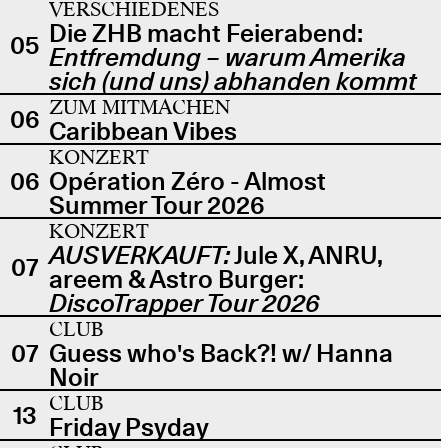
VERSCHIEDENES
Die ZHB macht Feierabend:
05
Entfremdung – warum Amerika
sich (und uns) abhanden kommt
ZUM MITMACHEN
06
Caribbean Vibes
KONZERT
06
Opération Zéro - Almost
Summer Tour 2026
KONZERT
AUSVERKAUFT:
Jule X, ANRU,
07
areem & Astro Burger:
DiscoTrapper Tour 2026
CLUB
07
Guess who's Back?! w/ Hanna
Noir
CLUB
13
Friday Psyday