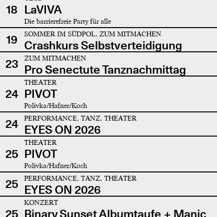
18
LaVIVA
Die barrierefreie Party für alle
SOMMER IM SÜDPOL, ZUM MITMACHEN
19
Crashkurs Selbstverteidigung
ZUM MITMACHEN
23
Pro Senectute Tanznachmittag
THEATER
24
PIVOT
Polivka/Hafner/Koch
PERFORMANCE, TANZ, THEATER
24
EYES ON 2026
THEATER
25
PIVOT
Polivka/Hafner/Koch
PERFORMANCE, TANZ, THEATER
25
EYES ON 2026
KONZERT
25
Binary Sunset Albumtaufe + Manic