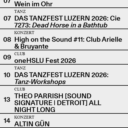
07
Wein im Ohr
TANZ
07
DAS TANZFEST LUZERN 2026: Cie
7273:
Dead Horse in a Bathtub
KONZERT
08
High on the Sound #11: Club Arielle
& Bruyante
CLUB
09
oneHSLU Fest 2026
TANZ
10
DAS TANZFEST LUZERN 2026:
Tanz-Workshops
CLUB
THEO PARRISH [SOUND
13
SIGNATURE | DETROIT] ALL
NIGHT LONG
KONZERT
14
ALTIN GÜN