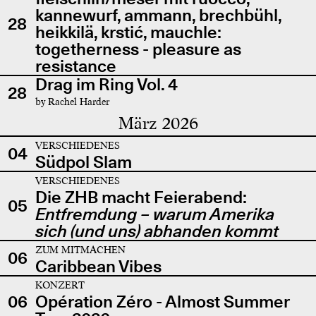
kannewurf, ammann, brechbühl,
28
heikkilä, krstić, mauchle:
togetherness - pleasure as
resistance
Drag im Ring Vol. 4
28
by Rachel Harder
März 2026
VERSCHIEDENES
04
Südpol Slam
VERSCHIEDENES
Die ZHB macht Feierabend:
05
Entfremdung – warum Amerika
sich (und uns) abhanden kommt
ZUM MITMACHEN
06
Caribbean Vibes
KONZERT
06
Opération Zéro - Almost Summer