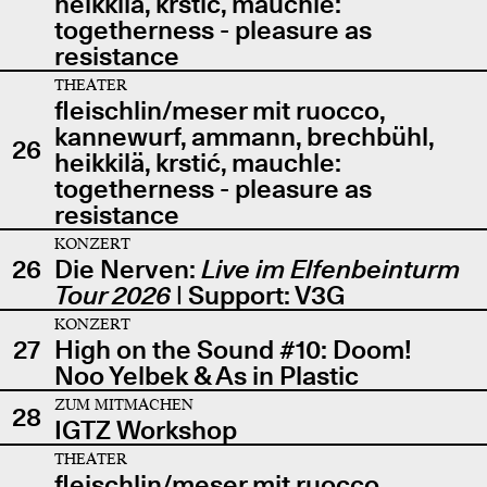
heikkilä, krstić, mauchle:
togetherness - pleasure as
resistance
THEATER
fleischlin/meser mit ruocco,
kannewurf, ammann, brechbühl,
26
heikkilä, krstić, mauchle:
togetherness - pleasure as
resistance
KONZERT
26
Die Nerven:
Live im Elfenbeinturm
Tour 2026
| Support: V3G
KONZERT
27
High on the Sound #10: Doom!
Noo Yelbek & As in Plastic
ZUM MITMACHEN
28
IGTZ Workshop
THEATER
fleischlin/meser mit ruocco,