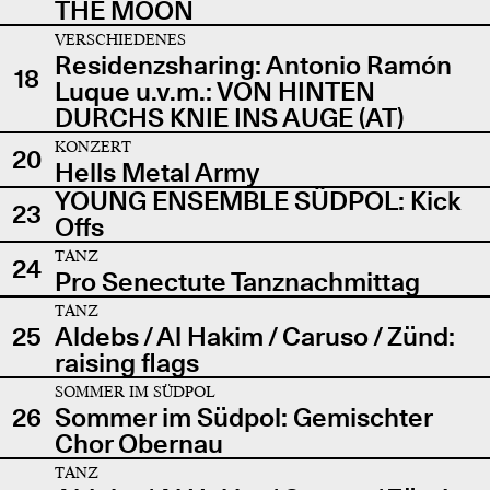
THE MOON
VERSCHIEDENES
Residenzsharing: Antonio Ramón
18
Luque u.v.m.: VON HINTEN
DURCHS KNIE INS AUGE (AT)
KONZERT
20
Hells Metal Army
YOUNG ENSEMBLE SÜDPOL: Kick
23
Offs
TANZ
24
Pro Senectute Tanznachmittag
TANZ
25
Aldebs / Al Hakim / Caruso / Zünd:
raising flags
SOMMER IM SÜDPOL
26
Sommer im Südpol: Gemischter
Chor Obernau
TANZ