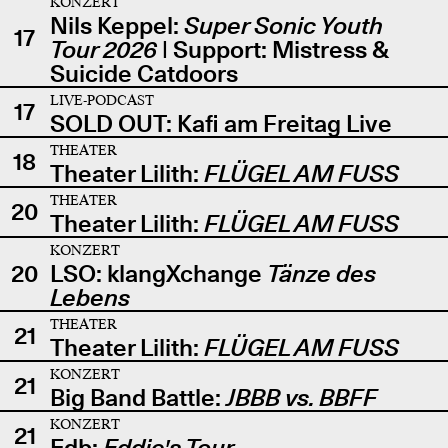
KONZERT
Nils Keppel:
Super Sonic Youth
17
Tour 2026
| Support: Mistress &
Suicide Catdoors
LIVE-PODCAST
17
SOLD OUT: Kafi am Freitag Live
THEATER
18
Theater Lilith:
FLÜGEL AM FUSS
THEATER
20
Theater Lilith:
FLÜGEL AM FUSS
KONZERT
20
LSO: klangXchange
Tänze des
Lebens
THEATER
21
Theater Lilith:
FLÜGEL AM FUSS
KONZERT
21
Big Band Battle:
JBBB vs. BBFF
KONZERT
21
Edb:
Eddie's Tour