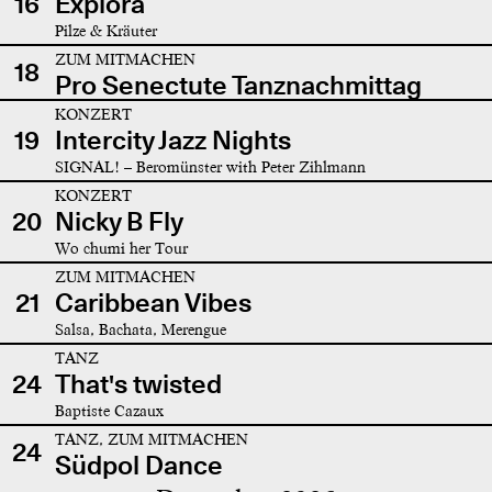
16
Explora
Pilze & Kräuter
ZUM MITMACHEN
18
Pro Senectute Tanznachmittag
KONZERT
19
Intercity Jazz Nights
SIGNAL! – Beromünster with Peter Zihlmann
KONZERT
20
Nicky B Fly
Wo chumi her Tour
ZUM MITMACHEN
21
Caribbean Vibes
Salsa, Bachata, Merengue
TANZ
24
That's twisted
Baptiste Cazaux
TANZ, ZUM MITMACHEN
24
Südpol Dance