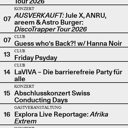
Tour 2026
KONZERT
AUSVERKAUFT:
Jule X, ANRU,
07
areem & Astro Burger:
DiscoTrapper Tour 2026
CLUB
07
Guess who's Back?! w/ Hanna Noir
CLUB
13
Friday Psyday
CLUB
14
LaVIVA – Die barrierefreie Party für
alle
KONZERT
15
Abschlusskonzert Swiss
Conducting Days
GASTVERANSTALTUNG
16
Explora Live Reportage:
Afrika
Extrem