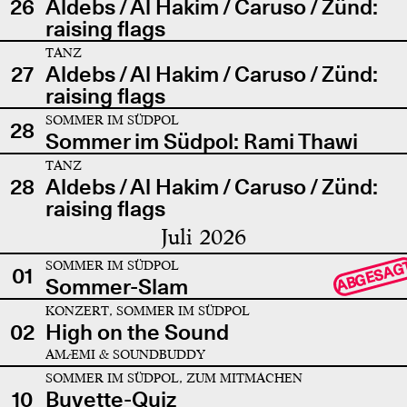
26
Aldebs / Al Hakim / Caruso / Zünd:
raising flags
TANZ
27
Aldebs / Al Hakim / Caruso / Zünd:
raising flags
SOMMER IM SÜDPOL
28
Sommer im Südpol: Rami Thawi
TANZ
28
Aldebs / Al Hakim / Caruso / Zünd:
raising flags
Juli 2026
SOMMER IM SÜDPOL
ABGESAG
01
Sommer-Slam
KONZERT, SOMMER IM SÜDPOL
02
High on the Sound
AMÆMI & SOUNDBUDDY
SOMMER IM SÜDPOL, ZUM MITMACHEN
10
Buvette-Quiz