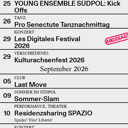
25
YOUNG ENSEMBLE SÜDPOL: Kick
Offs
TANZ
26
Pro Senectute Tanznachmittag
KONZERT
ABGESAG
29
Les Digitales Festival
2026
VERSCHIEDENES
29
Kulturachsenfest 2026
September 2026
CLUB
05
Last Move
SOMMER IM SÜDPOL
09
Sommer-Slam
PERFORMANCE, THEATER
10
Residenzsharing SPAZIO
Spazio! Vita! Libertà!
KONZERT