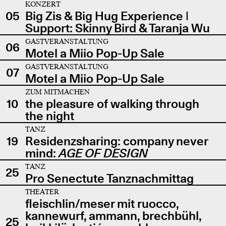
KONZERT
05
Big Zis & Big Hug Experience |
Support: Skinny Bird & Taranja Wu
GASTVERANSTALTUNG
06
Motel a Miio Pop-Up Sale
GASTVERANSTALTUNG
07
Motel a Miio Pop-Up Sale
ZUM MITMACHEN
10
the pleasure of walking through
the night
TANZ
19
Residenzsharing: company never
mind:
AGE OF DESIGN
TANZ
25
Pro Senectute Tanznachmittag
THEATER
fleischlin/meser mit ruocco,
kannewurf, ammann, brechbühl,
25