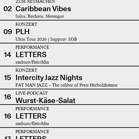
ZUM MITMACHEN
02
Caribbean Vibes
Salsa, Bachata, Merengue
KONZERT
09
PLH
Ultra Tour 2026 | Support: SGB
PERFORMANCE
14
LETTERS
amburo/fleischlin
KONZERT
15
Intercity Jazz Nights
FAT MAN JAZZ – The caliber of Peter Herbolzheimer
LIVE-PODCAST
16
Wurst-Käse-Salat
PERFORMANCE
16
LETTERS
amburo/fleischlin
PERFORMANCE
17
LETTERS