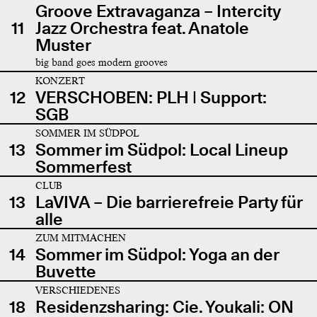
Groove Extravaganza – Intercity
11
Jazz Orchestra feat. Anatole
Muster
big band goes modern grooves
KONZERT
12
VERSCHOBEN: PLH | Support:
SGB
SOMMER IM SÜDPOL
13
Sommer im Südpol: Local Lineup
Sommerfest
CLUB
13
LaVIVA – Die barrierefreie Party für
alle
ZUM MITMACHEN
14
Sommer im Südpol: Yoga an der
Buvette
VERSCHIEDENES
18
Residenzsharing: Cie. Youkali: ON