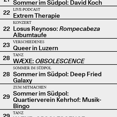
Sommer im Südpol: David Koch
LIVE-PODCAST
22
Extrem Therapie
KONZERT
22
Losus Reynoso:
Rompecabeza
Albumtaufe
VERSCHIEDENES
23
Queer in Luzern
TANZ
28
WÆXE:
OBSOLESCENCE
SOMMER IM SÜDPOL
28
Sommer im Südpol: Deep Fried
Galaxy
ZUM MITMACHEN
Sommer im Südpol:
29
Quartierverein Kehrhof: Musik-
Bingo
TANZ
29