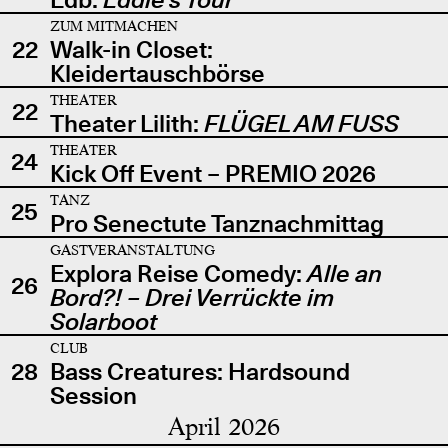
ZUM MITMACHEN
22
Walk-in Closet:
Kleidertauschbörse
THEATER
22
Theater Lilith:
FLÜGEL AM FUSS
THEATER
24
Kick Off Event – PREMIO 2026
TANZ
25
Pro Senectute Tanznachmittag
GASTVERANSTALTUNG
Explora Reise Comedy:
Alle an
26
Bord?! – Drei Verrückte im
Solarboot
CLUB
28
Bass Creatures: Hardsound
Session
April 2026