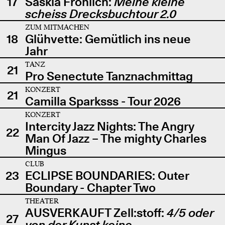
17
Saskia Fröhlich:
Meine kleine
scheiss Drecksbuchtour 2.0
ZUM MITMACHEN
18
Glühvette: Gemütlich ins neue
Jahr
TANZ
21
Pro Senectute Tanznachmittag
KONZERT
21
Camilla Sparksss - Tour 2026
KONZERT
Intercity Jazz Nights: The Angry
22
Man Of Jazz – The mighty Charles
Mingus
CLUB
23
ECLIPSE BOUNDARIES: Outer
Boundary - Chapter Two
THEATER
AUSVERKAUFT Zell:stoff:
4/5 oder
27
von der Kunst keine