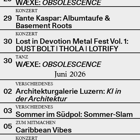
WÆXE:
OBSOLESCENCE
KONZERT
29
Tante Kaspar: Albumtaufe &
Basement Roots
KONZERT
30
Lost in Devotion Metal Fest Vol. 1:
DUST BOLT | THOLA | LOTRIFY
TANZ
30
WÆXE:
OBSOLESCENCE
Juni 2026
VERSCHIEDENES
02
Architekturgalerie Luzern:
KI in
der Architektur
VERSCHIEDENES
03
Sommer im Südpol: Sommer-Slam
ZUM MITMACHEN
05
Caribbean Vibes
KONZERT