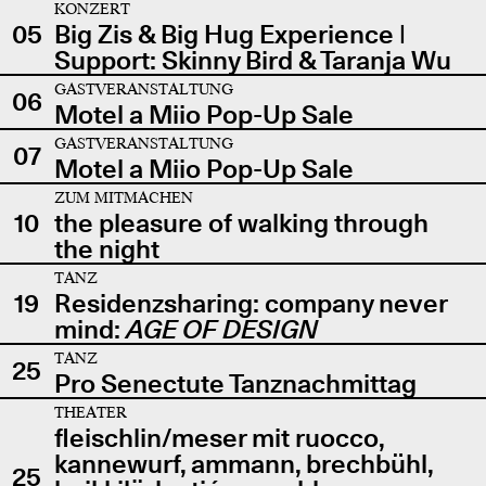
KONZERT
05
Big Zis & Big Hug Experience |
Support: Skinny Bird & Taranja Wu
GASTVERANSTALTUNG
06
Motel a Miio Pop-Up Sale
GASTVERANSTALTUNG
07
Motel a Miio Pop-Up Sale
ZUM MITMACHEN
10
the pleasure of walking through
the night
TANZ
19
Residenzsharing: company never
mind:
AGE OF DESIGN
TANZ
25
Pro Senectute Tanznachmittag
THEATER
fleischlin/meser mit ruocco,
kannewurf, ammann, brechbühl,
25