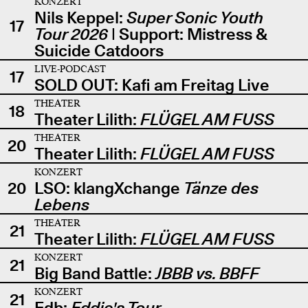
KONZERT
Nils Keppel:
Super Sonic Youth
17
Tour 2026
| Support: Mistress &
Suicide Catdoors
LIVE-PODCAST
17
SOLD OUT: Kafi am Freitag Live
THEATER
18
Theater Lilith:
FLÜGEL AM FUSS
THEATER
20
Theater Lilith:
FLÜGEL AM FUSS
KONZERT
20
LSO: klangXchange
Tänze des
Lebens
THEATER
21
Theater Lilith:
FLÜGEL AM FUSS
KONZERT
21
Big Band Battle:
JBBB vs. BBFF
KONZERT
21
Edb:
Eddie's Tour