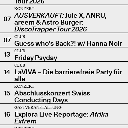
Tour 2026
KONZERT
AUSVERKAUFT:
Jule X, ANRU,
07
areem & Astro Burger:
DiscoTrapper Tour 2026
CLUB
07
Guess who's Back?! w/ Hanna Noir
CLUB
13
Friday Psyday
CLUB
14
LaVIVA – Die barrierefreie Party für
alle
KONZERT
15
Abschlusskonzert Swiss
Conducting Days
GASTVERANSTALTUNG
16
Explora Live Reportage:
Afrika
Extrem