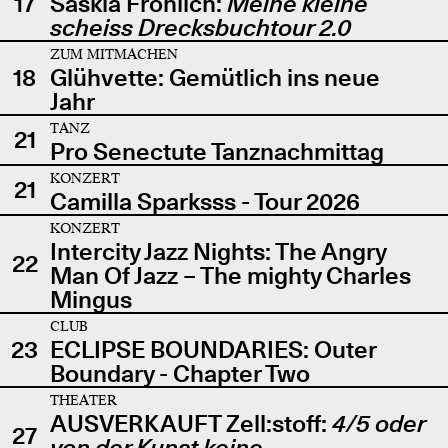
17
Saskia Fröhlich:
Meine kleine
scheiss Drecksbuchtour 2.0
ZUM MITMACHEN
18
Glühvette: Gemütlich ins neue
Jahr
TANZ
21
Pro Senectute Tanznachmittag
KONZERT
21
Camilla Sparksss - Tour 2026
KONZERT
Intercity Jazz Nights: The Angry
22
Man Of Jazz – The mighty Charles
Mingus
CLUB
23
ECLIPSE BOUNDARIES: Outer
Boundary - Chapter Two
THEATER
AUSVERKAUFT Zell:stoff:
4/5 oder
27
von der Kunst keine