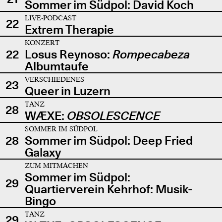
Sommer im Südpol: David Koch
LIVE-PODCAST
22
Extrem Therapie
KONZERT
22
Losus Reynoso:
Rompecabeza
Albumtaufe
VERSCHIEDENES
23
Queer in Luzern
TANZ
28
WÆXE:
OBSOLESCENCE
SOMMER IM SÜDPOL
28
Sommer im Südpol: Deep Fried
Galaxy
ZUM MITMACHEN
Sommer im Südpol:
29
Quartierverein Kehrhof: Musik-
Bingo
TANZ
29