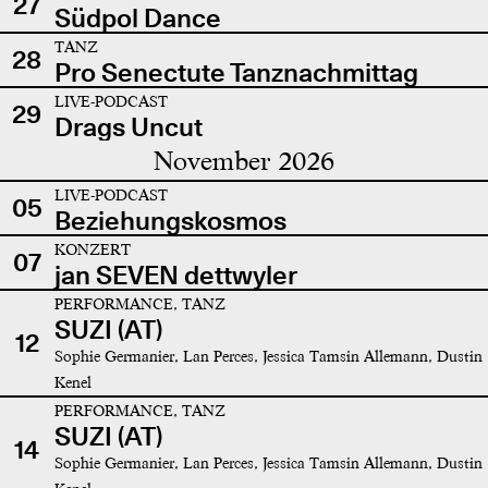
27
Südpol Dance
TANZ
28
Pro Senectute Tanznachmittag
LIVE-PODCAST
29
Drags Uncut
November 2026
LIVE-PODCAST
05
Beziehungskosmos
KONZERT
07
jan SEVEN dettwyler
PERFORMANCE, TANZ
SUZI (AT)
12
Sophie Germanier, Lan Perces, Jessica Tamsin Allemann, Dustin
Kenel
PERFORMANCE, TANZ
SUZI (AT)
14
Sophie Germanier, Lan Perces, Jessica Tamsin Allemann, Dustin