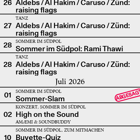
26
Aldebs / Al Hakim / Caruso / Zünd:
raising flags
TANZ
27
Aldebs / Al Hakim / Caruso / Zünd:
raising flags
SOMMER IM SÜDPOL
28
Sommer im Südpol: Rami Thawi
TANZ
28
Aldebs / Al Hakim / Caruso / Zünd:
raising flags
Juli 2026
SOMMER IM SÜDPOL
ABGESAG
01
Sommer-Slam
KONZERT, SOMMER IM SÜDPOL
02
High on the Sound
AMÆMI & SOUNDBUDDY
SOMMER IM SÜDPOL, ZUM MITMACHEN
10
Buvette-Quiz