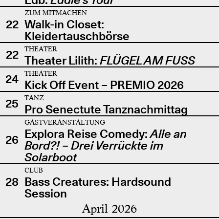
ZUM MITMACHEN
22
Walk-in Closet:
Kleidertauschbörse
THEATER
22
Theater Lilith:
FLÜGEL AM FUSS
THEATER
24
Kick Off Event – PREMIO 2026
TANZ
25
Pro Senectute Tanznachmittag
GASTVERANSTALTUNG
Explora Reise Comedy:
Alle an
26
Bord?! – Drei Verrückte im
Solarboot
CLUB
28
Bass Creatures: Hardsound
Session
April 2026