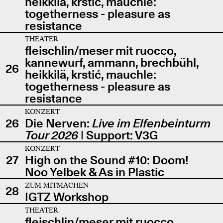
heikkilä, krstić, mauchle:
togetherness - pleasure as
resistance
THEATER
fleischlin/meser mit ruocco,
kannewurf, ammann, brechbühl,
26
heikkilä, krstić, mauchle:
togetherness - pleasure as
resistance
KONZERT
26
Die Nerven:
Live im Elfenbeinturm
Tour 2026
| Support: V3G
KONZERT
27
High on the Sound #10: Doom!
Noo Yelbek & As in Plastic
ZUM MITMACHEN
28
IGTZ Workshop
THEATER
fleischlin/meser mit ruocco,