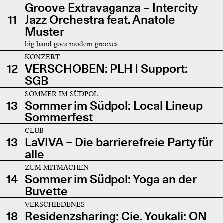
Groove Extravaganza – Intercity
11
Jazz Orchestra feat. Anatole
Muster
big band goes modern grooves
KONZERT
12
VERSCHOBEN: PLH | Support:
SGB
SOMMER IM SÜDPOL
13
Sommer im Südpol: Local Lineup
Sommerfest
CLUB
13
LaVIVA – Die barrierefreie Party für
alle
ZUM MITMACHEN
14
Sommer im Südpol: Yoga an der
Buvette
VERSCHIEDENES
18
Residenzsharing: Cie. Youkali: ON