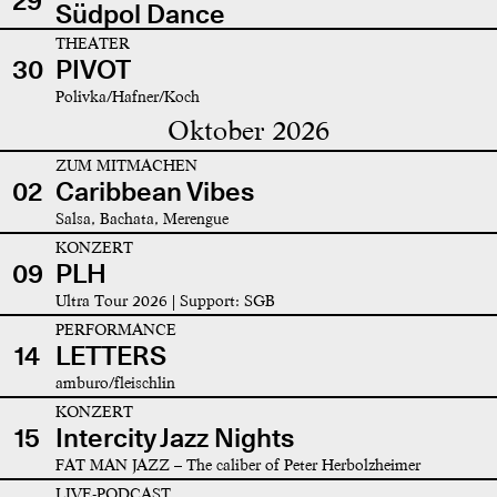
29
Südpol Dance
THEATER
30
PIVOT
Polivka/Hafner/Koch
Oktober 2026
ZUM MITMACHEN
02
Caribbean Vibes
Salsa, Bachata, Merengue
KONZERT
09
PLH
Ultra Tour 2026 | Support: SGB
PERFORMANCE
14
LETTERS
amburo/fleischlin
KONZERT
15
Intercity Jazz Nights
FAT MAN JAZZ – The caliber of Peter Herbolzheimer
LIVE-PODCAST