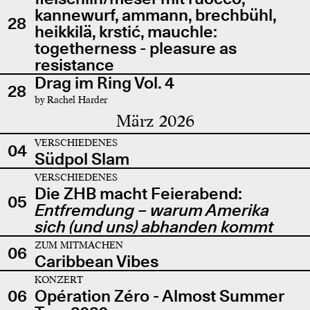
kannewurf, ammann, brechbühl,
28
heikkilä, krstić, mauchle:
togetherness - pleasure as
resistance
Drag im Ring Vol. 4
28
by Rachel Harder
März 2026
VERSCHIEDENES
04
Südpol Slam
VERSCHIEDENES
Die ZHB macht Feierabend:
05
Entfremdung – warum Amerika
sich (und uns) abhanden kommt
ZUM MITMACHEN
06
Caribbean Vibes
KONZERT
06
Opération Zéro - Almost Summer