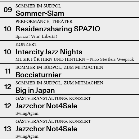
SOMMER IM SÜDPOL
09
Sommer-Slam
PERFORMANCE, THEATER
10
Residenzsharing SPAZIO
Spazio! Vita! Libertà!
KONZERT
10
Intercity Jazz Nights
MUSIK FÜR HIRN UND HINTERN – Nico Stettlers Weepack
SOMMER IM SÜDPOL, ZUM MITMACHEN
11
Bocciaturnier
SOMMER IM SÜDPOL, ZUM MITMACHEN
12
Big in Japan
GASTVERANSTALTUNG, KONZERT
12
Jazzchor Not4Sale
SwingAgain
GASTVERANSTALTUNG, KONZERT
13
Jazzchor Not4Sale
SwingAgain