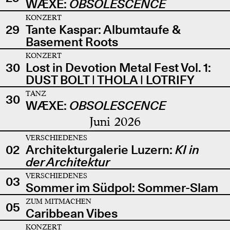
WÆXE:
OBSOLESCENCE
KONZERT
29
Tante Kaspar: Albumtaufe &
Basement Roots
KONZERT
30
Lost in Devotion Metal Fest Vol. 1:
DUST BOLT | THOLA | LOTRIFY
TANZ
30
WÆXE:
OBSOLESCENCE
Juni 2026
VERSCHIEDENES
02
Architekturgalerie Luzern:
KI in
der Architektur
VERSCHIEDENES
03
Sommer im Südpol: Sommer-Slam
ZUM MITMACHEN
05
Caribbean Vibes
KONZERT