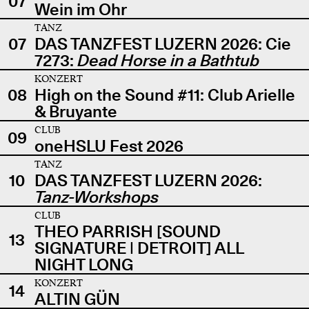
07
Wein im Ohr
TANZ
07
DAS TANZFEST LUZERN 2026: Cie
7273:
Dead Horse in a Bathtub
KONZERT
08
High on the Sound #11: Club Arielle
& Bruyante
CLUB
09
oneHSLU Fest 2026
TANZ
10
DAS TANZFEST LUZERN 2026:
Tanz-Workshops
CLUB
THEO PARRISH [SOUND
13
SIGNATURE | DETROIT] ALL
NIGHT LONG
KONZERT
14
ALTIN GÜN