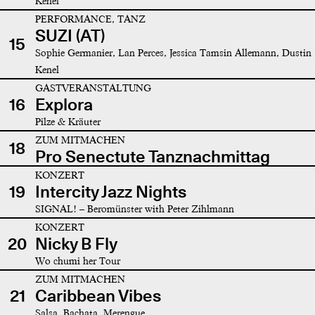
Kenel
PERFORMANCE, TANZ
SUZI (AT)
15
Sophie Germanier, Lan Perces, Jessica Tamsin Allemann, Dustin
Kenel
GASTVERANSTALTUNG
16
Explora
Pilze & Kräuter
ZUM MITMACHEN
18
Pro Senectute Tanznachmittag
KONZERT
19
Intercity Jazz Nights
SIGNAL! – Beromünster with Peter Zihlmann
KONZERT
20
Nicky B Fly
Wo chumi her Tour
ZUM MITMACHEN
21
Caribbean Vibes
Salsa, Bachata, Merengue