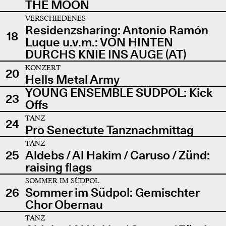
THE MOON
VERSCHIEDENES
Residenzsharing: Antonio Ramón
18
Luque u.v.m.: VON HINTEN
DURCHS KNIE INS AUGE (AT)
KONZERT
20
Hells Metal Army
YOUNG ENSEMBLE SÜDPOL: Kick
23
Offs
TANZ
24
Pro Senectute Tanznachmittag
TANZ
25
Aldebs / Al Hakim / Caruso / Zünd:
raising flags
SOMMER IM SÜDPOL
26
Sommer im Südpol: Gemischter
Chor Obernau
TANZ