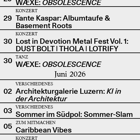
WÆXE:
OBSOLESCENCE
KONZERT
29
Tante Kaspar: Albumtaufe &
Basement Roots
KONZERT
30
Lost in Devotion Metal Fest Vol. 1:
DUST BOLT | THOLA | LOTRIFY
TANZ
30
WÆXE:
OBSOLESCENCE
Juni 2026
VERSCHIEDENES
02
Architekturgalerie Luzern:
KI in
der Architektur
VERSCHIEDENES
03
Sommer im Südpol: Sommer-Slam
ZUM MITMACHEN
05
Caribbean Vibes
KONZERT