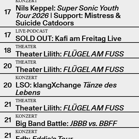
KONZERT
Nils Keppel:
Super Sonic Youth
17
Tour 2026
| Support: Mistress &
Suicide Catdoors
LIVE-PODCAST
17
SOLD OUT: Kafi am Freitag Live
THEATER
18
Theater Lilith:
FLÜGEL AM FUSS
THEATER
20
Theater Lilith:
FLÜGEL AM FUSS
KONZERT
20
LSO: klangXchange
Tänze des
Lebens
THEATER
21
Theater Lilith:
FLÜGEL AM FUSS
KONZERT
21
Big Band Battle:
JBBB vs. BBFF
KONZERT
21
Edb:
Eddie's Tour