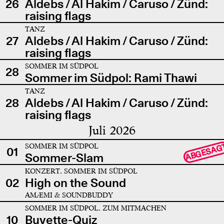
26
Aldebs / Al Hakim / Caruso / Zünd:
raising flags
TANZ
27
Aldebs / Al Hakim / Caruso / Zünd:
raising flags
SOMMER IM SÜDPOL
28
Sommer im Südpol: Rami Thawi
TANZ
28
Aldebs / Al Hakim / Caruso / Zünd:
raising flags
Juli 2026
SOMMER IM SÜDPOL
ABGESAG
01
Sommer-Slam
KONZERT, SOMMER IM SÜDPOL
02
High on the Sound
AMÆMI & SOUNDBUDDY
SOMMER IM SÜDPOL, ZUM MITMACHEN
10
Buvette-Quiz