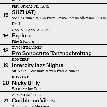
Kenel
PERFORMANCE, TANZ
SUZI (AT)
15
Sophie Germanier, Lan Perces, Jessica Tamsin Allemann, Dustin
Kenel
GASTVERANSTALTUNG
16
Explora
Pilze & Kräuter
ZUM MITMACHEN
18
Pro Senectute Tanznachmittag
KONZERT
19
Intercity Jazz Nights
SIGNAL! – Beromünster with Peter Zihlmann
KONZERT
20
Nicky B Fly
Wo chumi her Tour
ZUM MITMACHEN
21
Caribbean Vibes
Salsa, Bachata, Merengue