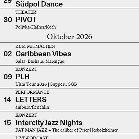
29
Südpol Dance
THEATER
30
PIVOT
Polivka/Hafner/Koch
Oktober 2026
ZUM MITMACHEN
02
Caribbean Vibes
Salsa, Bachata, Merengue
KONZERT
09
PLH
Ultra Tour 2026 | Support: SGB
PERFORMANCE
14
LETTERS
amburo/fleischlin
KONZERT
15
Intercity Jazz Nights
FAT MAN JAZZ – The caliber of Peter Herbolzheimer
LIVE-PODCAST