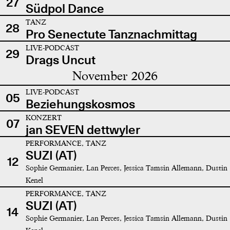
27
Südpol Dance
TANZ
28
Pro Senectute Tanznachmittag
LIVE-PODCAST
29
Drags Uncut
November 2026
LIVE-PODCAST
05
Beziehungskosmos
KONZERT
07
jan SEVEN dettwyler
PERFORMANCE, TANZ
SUZI (AT)
12
Sophie Germanier, Lan Perces, Jessica Tamsin Allemann, Dustin
Kenel
PERFORMANCE, TANZ
SUZI (AT)
14
Sophie Germanier, Lan Perces, Jessica Tamsin Allemann, Dustin