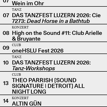
07
Wein im Ohr
TANZ
07
DAS TANZFEST LUZERN 2026: Cie
7273:
Dead Horse in a Bathtub
KONZERT
08
High on the Sound #11: Club Arielle
& Bruyante
CLUB
09
oneHSLU Fest 2026
TANZ
10
DAS TANZFEST LUZERN 2026:
Tanz-Workshops
CLUB
THEO PARRISH [SOUND
13
SIGNATURE | DETROIT] ALL
NIGHT LONG
KONZERT
14
ALTIN GÜN