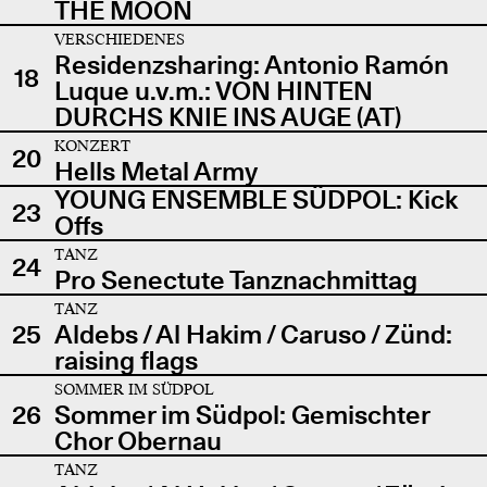
THE MOON
VERSCHIEDENES
Residenzsharing: Antonio Ramón
18
Luque u.v.m.: VON HINTEN
DURCHS KNIE INS AUGE (AT)
KONZERT
20
Hells Metal Army
YOUNG ENSEMBLE SÜDPOL: Kick
23
Offs
TANZ
24
Pro Senectute Tanznachmittag
TANZ
25
Aldebs / Al Hakim / Caruso / Zünd:
raising flags
SOMMER IM SÜDPOL
26
Sommer im Südpol: Gemischter
Chor Obernau
TANZ