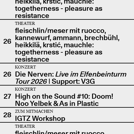
heikkilä, krstić, mauchle:
togetherness - pleasure as
resistance
THEATER
fleischlin/meser mit ruocco,
kannewurf, ammann, brechbühl,
26
heikkilä, krstić, mauchle:
togetherness - pleasure as
resistance
KONZERT
26
Die Nerven:
Live im Elfenbeinturm
Tour 2026
| Support: V3G
KONZERT
27
High on the Sound #10: Doom!
Noo Yelbek & As in Plastic
ZUM MITMACHEN
28
IGTZ Workshop
THEATER
fleischlin/meser mit ruocco,