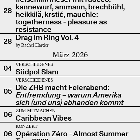
kannewurf, ammann, brechbühl,
28
heikkilä, krstić, mauchle:
togetherness - pleasure as
resistance
Drag im Ring Vol. 4
28
by Rachel Harder
März 2026
VERSCHIEDENES
04
Südpol Slam
VERSCHIEDENES
Die ZHB macht Feierabend:
05
Entfremdung – warum Amerika
sich (und uns) abhanden kommt
ZUM MITMACHEN
06
Caribbean Vibes
KONZERT
06
Opération Zéro - Almost Summer