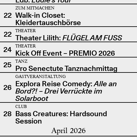
ZUM MITMACHEN
22
Walk-in Closet:
Kleidertauschbörse
THEATER
22
Theater Lilith:
FLÜGEL AM FUSS
THEATER
24
Kick Off Event – PREMIO 2026
TANZ
25
Pro Senectute Tanznachmittag
GASTVERANSTALTUNG
Explora Reise Comedy:
Alle an
26
Bord?! – Drei Verrückte im
Solarboot
CLUB
28
Bass Creatures: Hardsound
Session
April 2026