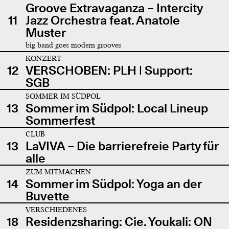
Groove Extravaganza – Intercity
11
Jazz Orchestra feat. Anatole
Muster
big band goes modern grooves
KONZERT
12
VERSCHOBEN: PLH | Support:
SGB
SOMMER IM SÜDPOL
13
Sommer im Südpol: Local Lineup
Sommerfest
CLUB
13
LaVIVA – Die barrierefreie Party für
alle
ZUM MITMACHEN
14
Sommer im Südpol: Yoga an der
Buvette
VERSCHIEDENES
18
Residenzsharing: Cie. Youkali: ON