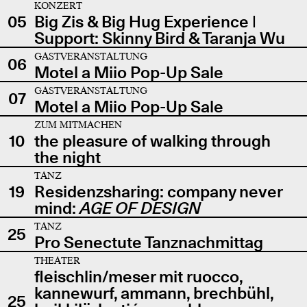
KONZERT
05
Big Zis & Big Hug Experience |
Support: Skinny Bird & Taranja Wu
GASTVERANSTALTUNG
06
Motel a Miio Pop-Up Sale
GASTVERANSTALTUNG
07
Motel a Miio Pop-Up Sale
ZUM MITMACHEN
10
the pleasure of walking through
the night
TANZ
19
Residenzsharing: company never
mind:
AGE OF DESIGN
TANZ
25
Pro Senectute Tanznachmittag
THEATER
fleischlin/meser mit ruocco,
kannewurf, ammann, brechbühl,
25