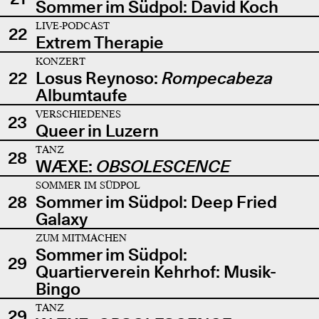
Sommer im Südpol: David Koch
LIVE-PODCAST
22
Extrem Therapie
KONZERT
22
Losus Reynoso:
Rompecabeza
Albumtaufe
VERSCHIEDENES
23
Queer in Luzern
TANZ
28
WÆXE:
OBSOLESCENCE
SOMMER IM SÜDPOL
28
Sommer im Südpol: Deep Fried
Galaxy
ZUM MITMACHEN
Sommer im Südpol:
29
Quartierverein Kehrhof: Musik-
Bingo
TANZ
29