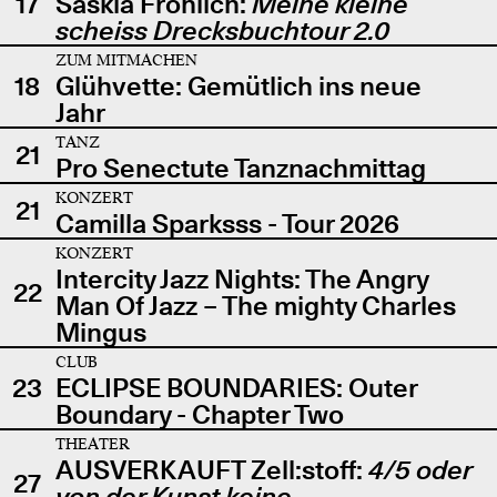
17
Saskia Fröhlich:
Meine kleine
scheiss Drecksbuchtour 2.0
ZUM MITMACHEN
18
Glühvette: Gemütlich ins neue
Jahr
TANZ
21
Pro Senectute Tanznachmittag
KONZERT
21
Camilla Sparksss - Tour 2026
KONZERT
Intercity Jazz Nights: The Angry
22
Man Of Jazz – The mighty Charles
Mingus
CLUB
23
ECLIPSE BOUNDARIES: Outer
Boundary - Chapter Two
THEATER
AUSVERKAUFT Zell:stoff:
4/5 oder
27
von der Kunst keine