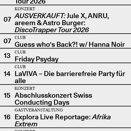
Tour 2026
KONZERT
AUSVERKAUFT:
Jule X, ANRU,
07
areem & Astro Burger:
DiscoTrapper Tour 2026
CLUB
07
Guess who's Back?! w/ Hanna Noir
CLUB
13
Friday Psyday
CLUB
14
LaVIVA – Die barrierefreie Party für
alle
KONZERT
15
Abschlusskonzert Swiss
Conducting Days
GASTVERANSTALTUNG
16
Explora Live Reportage:
Afrika
Extrem