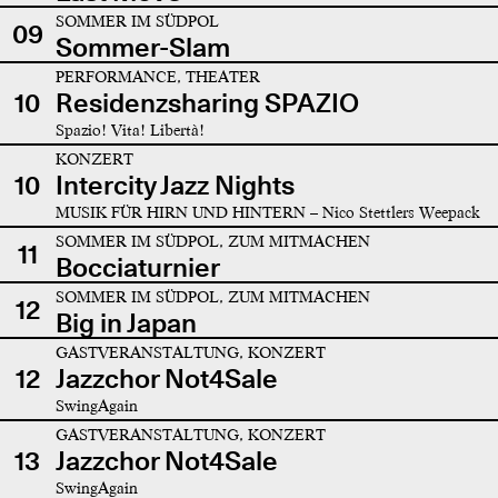
SOMMER IM SÜDPOL
09
Sommer-Slam
PERFORMANCE, THEATER
10
Residenzsharing SPAZIO
Spazio! Vita! Libertà!
KONZERT
10
Intercity Jazz Nights
MUSIK FÜR HIRN UND HINTERN – Nico Stettlers Weepack
SOMMER IM SÜDPOL, ZUM MITMACHEN
11
Bocciaturnier
SOMMER IM SÜDPOL, ZUM MITMACHEN
12
Big in Japan
GASTVERANSTALTUNG, KONZERT
12
Jazzchor Not4Sale
SwingAgain
GASTVERANSTALTUNG, KONZERT
13
Jazzchor Not4Sale
SwingAgain