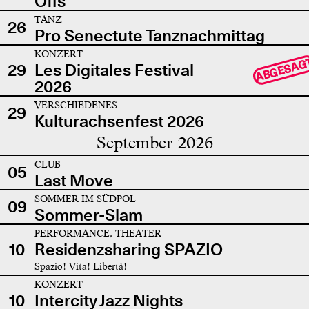
Offs
TANZ
26
Pro Senectute Tanznachmittag
KONZERT
ABGESAG
29
Les Digitales Festival
2026
VERSCHIEDENES
29
Kulturachsenfest 2026
September 2026
CLUB
05
Last Move
SOMMER IM SÜDPOL
09
Sommer-Slam
PERFORMANCE, THEATER
10
Residenzsharing SPAZIO
Spazio! Vita! Libertà!
KONZERT
10
Intercity Jazz Nights