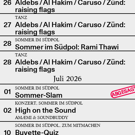
26
Aldebs / Al Hakim / Caruso / Zünd:
raising flags
TANZ
27
Aldebs / Al Hakim / Caruso / Zünd:
raising flags
SOMMER IM SÜDPOL
28
Sommer im Südpol: Rami Thawi
TANZ
28
Aldebs / Al Hakim / Caruso / Zünd:
raising flags
Juli 2026
SOMMER IM SÜDPOL
ABGESAG
01
Sommer-Slam
KONZERT, SOMMER IM SÜDPOL
02
High on the Sound
AMÆMI & SOUNDBUDDY
SOMMER IM SÜDPOL, ZUM MITMACHEN
10
Buvette-Quiz