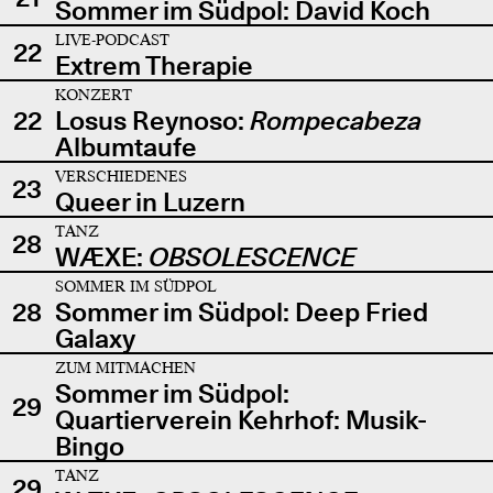
Sommer im Südpol: David Koch
LIVE-PODCAST
22
Extrem Therapie
KONZERT
22
Losus Reynoso:
Rompecabeza
Albumtaufe
VERSCHIEDENES
23
Queer in Luzern
TANZ
28
WÆXE:
OBSOLESCENCE
SOMMER IM SÜDPOL
28
Sommer im Südpol: Deep Fried
Galaxy
ZUM MITMACHEN
Sommer im Südpol:
29
Quartierverein Kehrhof: Musik-
Bingo
TANZ
29