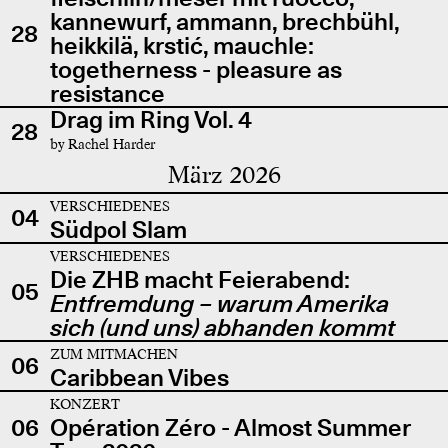
kannewurf, ammann, brechbühl,
28
heikkilä, krstić, mauchle:
togetherness - pleasure as
resistance
Drag im Ring Vol. 4
28
by Rachel Harder
März 2026
VERSCHIEDENES
04
Südpol Slam
VERSCHIEDENES
Die ZHB macht Feierabend:
05
Entfremdung – warum Amerika
sich (und uns) abhanden kommt
ZUM MITMACHEN
06
Caribbean Vibes
KONZERT
06
Opération Zéro - Almost Summer