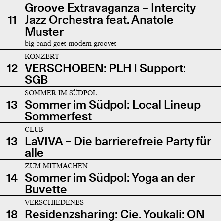
Groove Extravaganza – Intercity
11
Jazz Orchestra feat. Anatole
Muster
big band goes modern grooves
KONZERT
12
VERSCHOBEN: PLH | Support:
SGB
SOMMER IM SÜDPOL
13
Sommer im Südpol: Local Lineup
Sommerfest
CLUB
13
LaVIVA – Die barrierefreie Party für
alle
ZUM MITMACHEN
14
Sommer im Südpol: Yoga an der
Buvette
VERSCHIEDENES
18
Residenzsharing: Cie. Youkali: ON