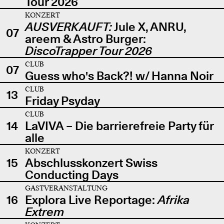
Tour 2026
KONZERT
AUSVERKAUFT:
Jule X, ANRU,
07
areem & Astro Burger:
DiscoTrapper Tour 2026
CLUB
07
Guess who's Back?! w/ Hanna Noir
CLUB
13
Friday Psyday
CLUB
14
LaVIVA – Die barrierefreie Party für
alle
KONZERT
15
Abschlusskonzert Swiss
Conducting Days
GASTVERANSTALTUNG
16
Explora Live Reportage:
Afrika
Extrem