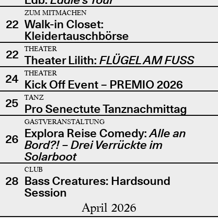
ZUM MITMACHEN
22
Walk-in Closet:
Kleidertauschbörse
THEATER
22
Theater Lilith:
FLÜGEL AM FUSS
THEATER
24
Kick Off Event – PREMIO 2026
TANZ
25
Pro Senectute Tanznachmittag
GASTVERANSTALTUNG
Explora Reise Comedy:
Alle an
26
Bord?! – Drei Verrückte im
Solarboot
CLUB
28
Bass Creatures: Hardsound
Session
April 2026