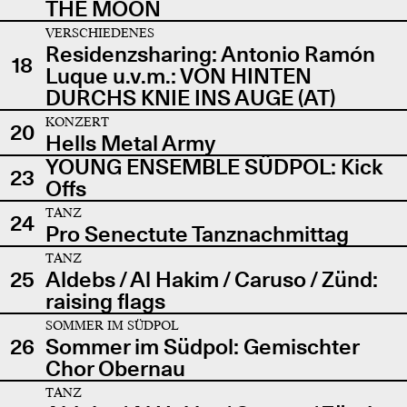
THE MOON
VERSCHIEDENES
Residenzsharing: Antonio Ramón
18
Luque u.v.m.: VON HINTEN
DURCHS KNIE INS AUGE (AT)
KONZERT
20
Hells Metal Army
YOUNG ENSEMBLE SÜDPOL: Kick
23
Offs
TANZ
24
Pro Senectute Tanznachmittag
TANZ
25
Aldebs / Al Hakim / Caruso / Zünd:
raising flags
SOMMER IM SÜDPOL
26
Sommer im Südpol: Gemischter
Chor Obernau
TANZ