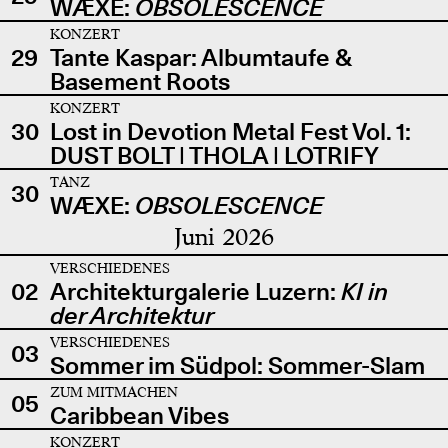
WÆXE:
OBSOLESCENCE
KONZERT
29
Tante Kaspar: Albumtaufe &
Basement Roots
KONZERT
30
Lost in Devotion Metal Fest Vol. 1:
DUST BOLT | THOLA | LOTRIFY
TANZ
30
WÆXE:
OBSOLESCENCE
Juni 2026
VERSCHIEDENES
02
Architekturgalerie Luzern:
KI in
der Architektur
VERSCHIEDENES
03
Sommer im Südpol: Sommer-Slam
ZUM MITMACHEN
05
Caribbean Vibes
KONZERT