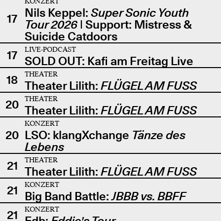
KONZERT
Nils Keppel:
Super Sonic Youth
17
Tour 2026
| Support: Mistress &
Suicide Catdoors
LIVE-PODCAST
17
SOLD OUT: Kafi am Freitag Live
THEATER
18
Theater Lilith:
FLÜGEL AM FUSS
THEATER
20
Theater Lilith:
FLÜGEL AM FUSS
KONZERT
20
LSO: klangXchange
Tänze des
Lebens
THEATER
21
Theater Lilith:
FLÜGEL AM FUSS
KONZERT
21
Big Band Battle:
JBBB vs. BBFF
KONZERT
21
Edb:
Eddie's Tour