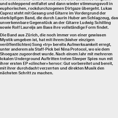
und schleppend entfaltet und dann wieder stimmungsvoll in
euphorischen, rockdurchzogenen Dirtgaze übergeht. Lukas
Caprez steht mit Gesang und Gitarre im Vordergrund der
vierköpfigen Band, die durch Laurin Huber am Schlagzeug, das
unverkennbare Gegenstück an der Gitarre Ludwig Schilling
sowie Rolf Laureĳs am Bass ihre vollständige Form findet.
Die Band aus Zürich, die noch immer von einer gewissen
Mystik umgeben ist, hat mit ihrem (bisher einzigen
veröffentlichten) Song «try» bereits Aufmerksamkeit erregt,
unter anderem als Staff-Pick bei Nina Protocol, wo sie dem
Shoegaze zugeordnet wurde. Nach einem Jahr mit mehreren
lokalen Underground Auftritten treten Sleeper Spies nun mit
ihrer ersten EP «clincher» hervor: Gut vorbereitet und bereit,
mit ihrer durchdacht verzerrten und direkten Musik den
nächsten Schritt zu machen.