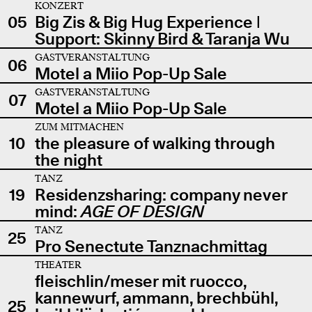
KONZERT
05
Big Zis & Big Hug Experience |
Support: Skinny Bird & Taranja Wu
GASTVERANSTALTUNG
06
Motel a Miio Pop-Up Sale
GASTVERANSTALTUNG
07
Motel a Miio Pop-Up Sale
ZUM MITMACHEN
10
the pleasure of walking through
the night
TANZ
19
Residenzsharing: company never
mind:
AGE OF DESIGN
TANZ
25
Pro Senectute Tanznachmittag
THEATER
fleischlin/meser mit ruocco,
kannewurf, ammann, brechbühl,
25