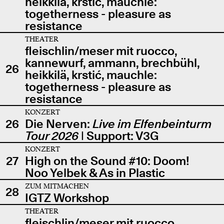
heikkilä, krstić, mauchle:
togetherness - pleasure as
resistance
THEATER
fleischlin/meser mit ruocco,
kannewurf, ammann, brechbühl,
26
heikkilä, krstić, mauchle:
togetherness - pleasure as
resistance
KONZERT
26
Die Nerven:
Live im Elfenbeinturm
Tour 2026
| Support: V3G
KONZERT
27
High on the Sound #10: Doom!
Noo Yelbek & As in Plastic
ZUM MITMACHEN
28
IGTZ Workshop
THEATER
fleischlin/meser mit ruocco,