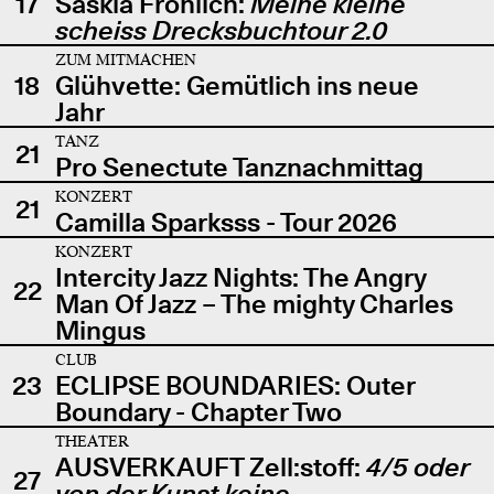
17
Saskia Fröhlich:
Meine kleine
scheiss Drecksbuchtour 2.0
ZUM MITMACHEN
18
Glühvette: Gemütlich ins neue
Jahr
TANZ
21
Pro Senectute Tanznachmittag
KONZERT
21
Camilla Sparksss - Tour 2026
KONZERT
Intercity Jazz Nights: The Angry
22
Man Of Jazz – The mighty Charles
Mingus
CLUB
23
ECLIPSE BOUNDARIES: Outer
Boundary - Chapter Two
THEATER
AUSVERKAUFT Zell:stoff:
4/5 oder
27
von der Kunst keine