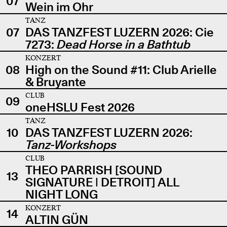
07
Wein im Ohr
TANZ
07
DAS TANZFEST LUZERN 2026: Cie
7273:
Dead Horse in a Bathtub
KONZERT
08
High on the Sound #11: Club Arielle
& Bruyante
CLUB
09
oneHSLU Fest 2026
TANZ
10
DAS TANZFEST LUZERN 2026:
Tanz-Workshops
CLUB
THEO PARRISH [SOUND
13
SIGNATURE | DETROIT] ALL
NIGHT LONG
KONZERT
14
ALTIN GÜN