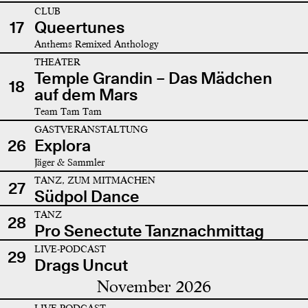
CLUB
17
Queertunes
Anthems Remixed Anthology
THEATER
Temple Grandin – Das Mädchen
18
auf dem Mars
Team Tam Tam
GASTVERANSTALTUNG
26
Explora
Jäger & Sammler
TANZ, ZUM MITMACHEN
27
Südpol Dance
TANZ
28
Pro Senectute Tanznachmittag
LIVE-PODCAST
29
Drags Uncut
November 2026
LIVE-PODCAST