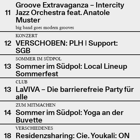
Groove Extravaganza – Intercity
11
Jazz Orchestra feat. Anatole
Muster
big band goes modern grooves
KONZERT
12
VERSCHOBEN: PLH | Support:
SGB
SOMMER IM SÜDPOL
13
Sommer im Südpol: Local Lineup
Sommerfest
CLUB
13
LaVIVA – Die barrierefreie Party für
alle
ZUM MITMACHEN
14
Sommer im Südpol: Yoga an der
Buvette
VERSCHIEDENES
18
Residenzsharing: Cie. Youkali: ON