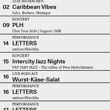
ZUM MITMACHEN
02
Caribbean Vibes
Salsa, Bachata, Merengue
KONZERT
09
PLH
Ultra Tour 2026 | Support: SGB
PERFORMANCE
14
LETTERS
amburo/fleischlin
KONZERT
15
Intercity Jazz Nights
FAT MAN JAZZ – The caliber of Peter Herbolzheimer
LIVE-PODCAST
16
Wurst-Käse-Salat
PERFORMANCE
16
LETTERS
amburo/fleischlin
PERFORMANCE
17
LETTERS