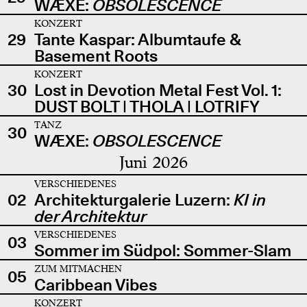
WÆXE:
OBSOLESCENCE
KONZERT
29
Tante Kaspar: Albumtaufe &
Basement Roots
KONZERT
30
Lost in Devotion Metal Fest Vol. 1:
DUST BOLT | THOLA | LOTRIFY
TANZ
30
WÆXE:
OBSOLESCENCE
Juni 2026
VERSCHIEDENES
02
Architekturgalerie Luzern:
KI in
der Architektur
VERSCHIEDENES
03
Sommer im Südpol: Sommer-Slam
ZUM MITMACHEN
05
Caribbean Vibes
KONZERT