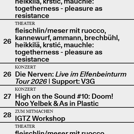
heikkilä, krstić, mauchle:
togetherness - pleasure as
resistance
THEATER
fleischlin/meser mit ruocco,
kannewurf, ammann, brechbühl,
26
heikkilä, krstić, mauchle:
togetherness - pleasure as
resistance
KONZERT
26
Die Nerven:
Live im Elfenbeinturm
Tour 2026
| Support: V3G
KONZERT
27
High on the Sound #10: Doom!
Noo Yelbek & As in Plastic
ZUM MITMACHEN
28
IGTZ Workshop
THEATER
fleischlin/meser mit ruocco,