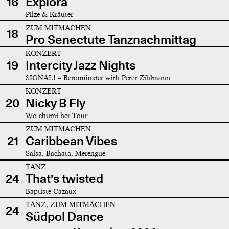
16
Explora
Pilze & Kräuter
ZUM MITMACHEN
18
Pro Senectute Tanznachmittag
KONZERT
19
Intercity Jazz Nights
SIGNAL! – Beromünster with Peter Zihlmann
KONZERT
20
Nicky B Fly
Wo chumi her Tour
ZUM MITMACHEN
21
Caribbean Vibes
Salsa, Bachata, Merengue
TANZ
24
That's twisted
Baptiste Cazaux
TANZ, ZUM MITMACHEN
24
Südpol Dance