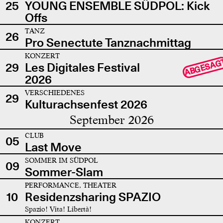
25
YOUNG ENSEMBLE SÜDPOL: Kick
Offs
TANZ
26
Pro Senectute Tanznachmittag
KONZERT
ABGESAG
29
Les Digitales Festival
2026
VERSCHIEDENES
29
Kulturachsenfest 2026
September 2026
CLUB
05
Last Move
SOMMER IM SÜDPOL
09
Sommer-Slam
PERFORMANCE, THEATER
10
Residenzsharing SPAZIO
Spazio! Vita! Libertà!
KONZERT