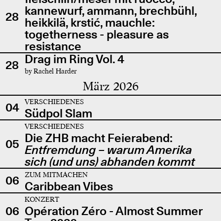
kannewurf, ammann, brechbühl,
28
heikkilä, krstić, mauchle:
togetherness - pleasure as
resistance
Drag im Ring Vol. 4
28
by Rachel Harder
März 2026
VERSCHIEDENES
04
Südpol Slam
VERSCHIEDENES
Die ZHB macht Feierabend:
05
Entfremdung – warum Amerika
sich (und uns) abhanden kommt
ZUM MITMACHEN
06
Caribbean Vibes
KONZERT
06
Opération Zéro - Almost Summer