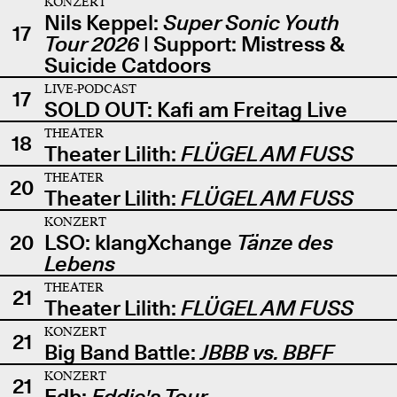
KONZERT
Nils Keppel:
Super Sonic Youth
17
Tour 2026
| Support: Mistress &
Suicide Catdoors
LIVE-PODCAST
17
SOLD OUT: Kafi am Freitag Live
THEATER
18
Theater Lilith:
FLÜGEL AM FUSS
THEATER
20
Theater Lilith:
FLÜGEL AM FUSS
KONZERT
20
LSO: klangXchange
Tänze des
Lebens
THEATER
21
Theater Lilith:
FLÜGEL AM FUSS
KONZERT
21
Big Band Battle:
JBBB vs. BBFF
KONZERT
21
Edb:
Eddie's Tour