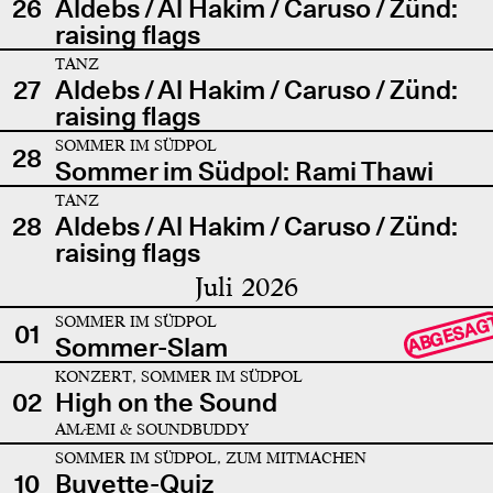
26
Aldebs / Al Hakim / Caruso / Zünd:
raising flags
TANZ
27
Aldebs / Al Hakim / Caruso / Zünd:
raising flags
SOMMER IM SÜDPOL
28
Sommer im Südpol: Rami Thawi
TANZ
28
Aldebs / Al Hakim / Caruso / Zünd:
raising flags
Juli 2026
SOMMER IM SÜDPOL
ABGESAG
01
Sommer-Slam
KONZERT, SOMMER IM SÜDPOL
02
High on the Sound
AMÆMI & SOUNDBUDDY
SOMMER IM SÜDPOL, ZUM MITMACHEN
10
Buvette-Quiz