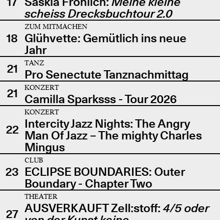
17
Saskia Fröhlich:
Meine kleine
scheiss Drecksbuchtour 2.0
ZUM MITMACHEN
18
Glühvette: Gemütlich ins neue
Jahr
TANZ
21
Pro Senectute Tanznachmittag
KONZERT
21
Camilla Sparksss - Tour 2026
KONZERT
Intercity Jazz Nights: The Angry
22
Man Of Jazz – The mighty Charles
Mingus
CLUB
23
ECLIPSE BOUNDARIES: Outer
Boundary - Chapter Two
THEATER
AUSVERKAUFT Zell:stoff:
4/5 oder
27
von der Kunst keine