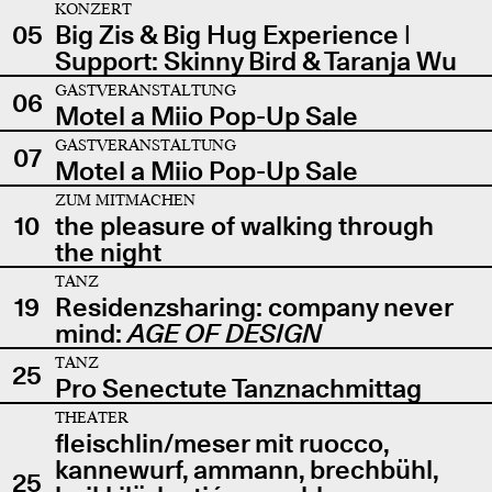
KONZERT
05
Big Zis & Big Hug Experience |
Support: Skinny Bird & Taranja Wu
GASTVERANSTALTUNG
06
Motel a Miio Pop-Up Sale
GASTVERANSTALTUNG
07
Motel a Miio Pop-Up Sale
ZUM MITMACHEN
10
the pleasure of walking through
the night
TANZ
19
Residenzsharing: company never
mind:
AGE OF DESIGN
TANZ
25
Pro Senectute Tanznachmittag
THEATER
fleischlin/meser mit ruocco,
kannewurf, ammann, brechbühl,
25