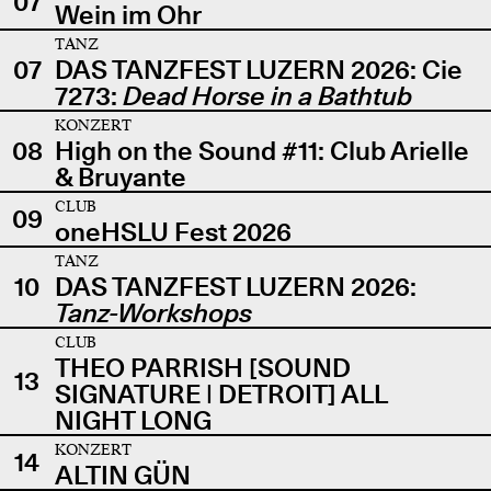
07
Wein im Ohr
TANZ
07
DAS TANZFEST LUZERN 2026: Cie
7273:
Dead Horse in a Bathtub
KONZERT
08
High on the Sound #11: Club Arielle
& Bruyante
CLUB
09
oneHSLU Fest 2026
TANZ
10
DAS TANZFEST LUZERN 2026:
Tanz-Workshops
CLUB
THEO PARRISH [SOUND
13
SIGNATURE | DETROIT] ALL
NIGHT LONG
KONZERT
14
ALTIN GÜN