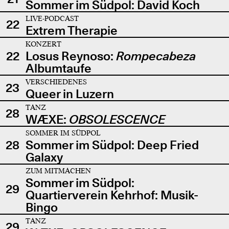
Sommer im Südpol: David Koch
LIVE-PODCAST
22
Extrem Therapie
KONZERT
22
Losus Reynoso:
Rompecabeza
Albumtaufe
VERSCHIEDENES
23
Queer in Luzern
TANZ
28
WÆXE:
OBSOLESCENCE
SOMMER IM SÜDPOL
28
Sommer im Südpol: Deep Fried
Galaxy
ZUM MITMACHEN
Sommer im Südpol:
29
Quartierverein Kehrhof: Musik-
Bingo
TANZ
29