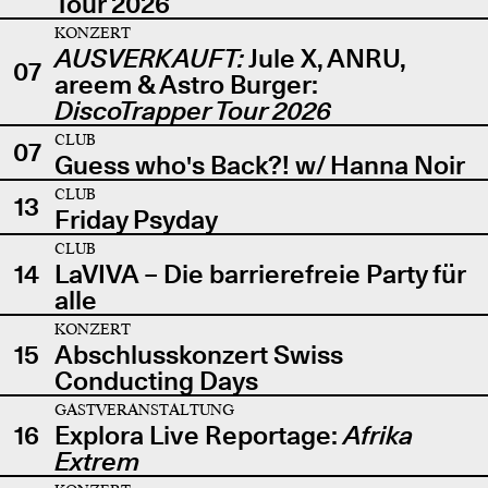
Tour 2026
KONZERT
AUSVERKAUFT:
Jule X, ANRU,
07
areem & Astro Burger:
DiscoTrapper Tour 2026
CLUB
07
Guess who's Back?! w/ Hanna Noir
CLUB
13
Friday Psyday
CLUB
14
LaVIVA – Die barrierefreie Party für
alle
KONZERT
15
Abschlusskonzert Swiss
Conducting Days
GASTVERANSTALTUNG
16
Explora Live Reportage:
Afrika
Extrem