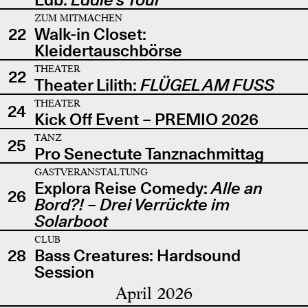
ZUM MITMACHEN
22
Walk-in Closet:
Kleidertauschbörse
THEATER
22
Theater Lilith:
FLÜGEL AM FUSS
THEATER
24
Kick Off Event – PREMIO 2026
TANZ
25
Pro Senectute Tanznachmittag
GASTVERANSTALTUNG
Explora Reise Comedy:
Alle an
26
Bord?! – Drei Verrückte im
Solarboot
CLUB
28
Bass Creatures: Hardsound
Session
April 2026