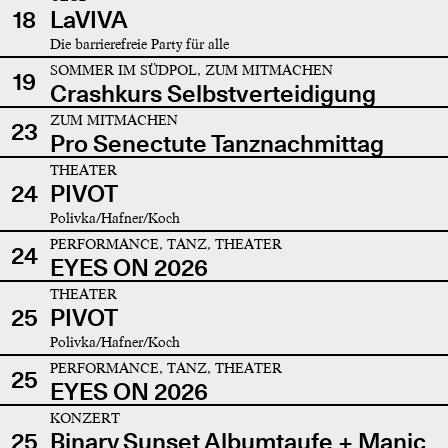
18
LaVIVA
Die barrierefreie Party für alle
SOMMER IM SÜDPOL, ZUM MITMACHEN
19
Crashkurs Selbstverteidigung
ZUM MITMACHEN
23
Pro Senectute Tanznachmittag
THEATER
24
PIVOT
Polivka/Hafner/Koch
PERFORMANCE, TANZ, THEATER
24
EYES ON 2026
THEATER
25
PIVOT
Polivka/Hafner/Koch
PERFORMANCE, TANZ, THEATER
25
EYES ON 2026
KONZERT
25
Binary Sunset Albumtaufe + Manic