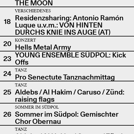
THE MOON
VERSCHIEDENES
Residenzsharing: Antonio Ramón
18
Luque u.v.m.: VON HINTEN
DURCHS KNIE INS AUGE (AT)
KONZERT
20
Hells Metal Army
YOUNG ENSEMBLE SÜDPOL: Kick
23
Offs
TANZ
24
Pro Senectute Tanznachmittag
TANZ
25
Aldebs / Al Hakim / Caruso / Zünd:
raising flags
SOMMER IM SÜDPOL
26
Sommer im Südpol: Gemischter
Chor Obernau
TANZ