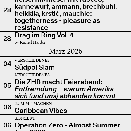
kannewurf, ammann, brechbühl,
28
heikkilä, krstić, mauchle:
togetherness - pleasure as
resistance
Drag im Ring Vol. 4
28
by Rachel Harder
März 2026
VERSCHIEDENES
04
Südpol Slam
VERSCHIEDENES
Die ZHB macht Feierabend:
05
Entfremdung – warum Amerika
sich (und uns) abhanden kommt
ZUM MITMACHEN
06
Caribbean Vibes
KONZERT
06
Opération Zéro - Almost Summer