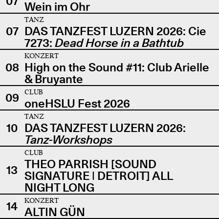
07
Wein im Ohr
TANZ
07
DAS TANZFEST LUZERN 2026: Cie
7273:
Dead Horse in a Bathtub
KONZERT
08
High on the Sound #11: Club Arielle
& Bruyante
CLUB
09
oneHSLU Fest 2026
TANZ
10
DAS TANZFEST LUZERN 2026:
Tanz-Workshops
CLUB
THEO PARRISH [SOUND
13
SIGNATURE | DETROIT] ALL
NIGHT LONG
KONZERT
14
ALTIN GÜN