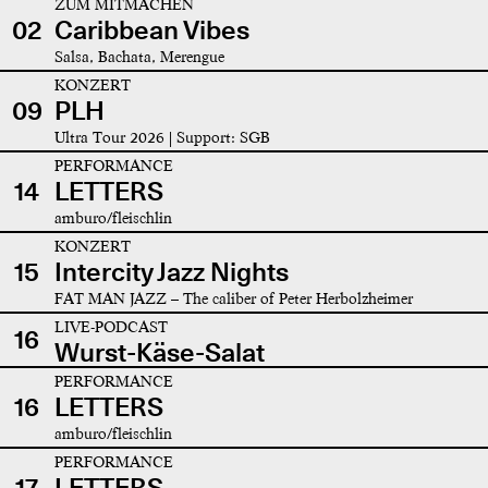
ZUM MITMACHEN
02
Caribbean Vibes
Salsa, Bachata, Merengue
KONZERT
09
PLH
Ultra Tour 2026 | Support: SGB
PERFORMANCE
14
LETTERS
amburo/fleischlin
KONZERT
15
Intercity Jazz Nights
FAT MAN JAZZ – The caliber of Peter Herbolzheimer
LIVE-PODCAST
16
Wurst-Käse-Salat
PERFORMANCE
16
LETTERS
amburo/fleischlin
PERFORMANCE
17
LETTERS