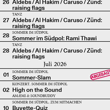
26
Aldebs / Al Hakim / Caruso / Zünd:
raising flags
TANZ
27
Aldebs / Al Hakim / Caruso / Zünd:
raising flags
SOMMER IM SÜDPOL
28
Sommer im Südpol: Rami Thawi
TANZ
28
Aldebs / Al Hakim / Caruso / Zünd:
raising flags
Juli 2026
SOMMER IM SÜDPOL
ABGESAG
01
Sommer-Slam
KONZERT, SOMMER IM SÜDPOL
02
High on the Sound
AMÆMI & SOUNDBUDDY
SOMMER IM SÜDPOL, ZUM MITMACHEN
10
Buvette-Quiz