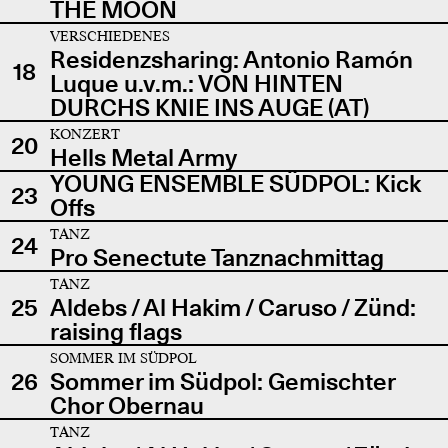
THE MOON
VERSCHIEDENES
Residenzsharing: Antonio Ramón
18
Luque u.v.m.: VON HINTEN
DURCHS KNIE INS AUGE (AT)
KONZERT
20
Hells Metal Army
YOUNG ENSEMBLE SÜDPOL: Kick
23
Offs
TANZ
24
Pro Senectute Tanznachmittag
TANZ
25
Aldebs / Al Hakim / Caruso / Zünd:
raising flags
SOMMER IM SÜDPOL
26
Sommer im Südpol: Gemischter
Chor Obernau
TANZ