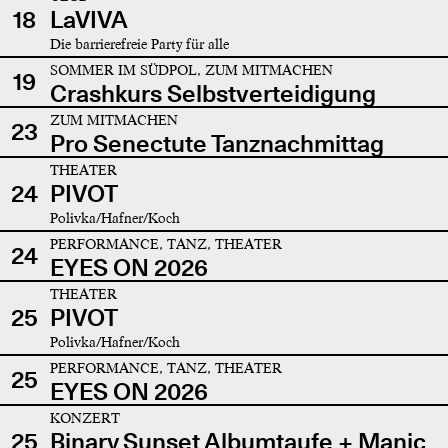
18
LaVIVA
Die barrierefreie Party für alle
SOMMER IM SÜDPOL, ZUM MITMACHEN
19
Crashkurs Selbstverteidigung
ZUM MITMACHEN
23
Pro Senectute Tanznachmittag
THEATER
24
PIVOT
Polivka/Hafner/Koch
PERFORMANCE, TANZ, THEATER
24
EYES ON 2026
THEATER
25
PIVOT
Polivka/Hafner/Koch
PERFORMANCE, TANZ, THEATER
25
EYES ON 2026
KONZERT
25
Binary Sunset Albumtaufe + Manic