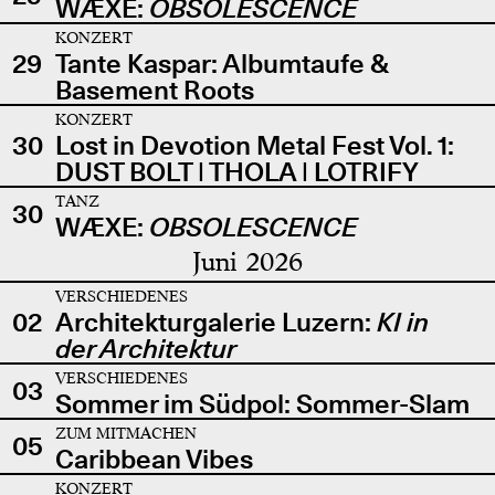
WÆXE:
OBSOLESCENCE
KONZERT
29
Tante Kaspar: Albumtaufe &
Basement Roots
KONZERT
30
Lost in Devotion Metal Fest Vol. 1:
DUST BOLT | THOLA | LOTRIFY
TANZ
30
WÆXE:
OBSOLESCENCE
Juni 2026
VERSCHIEDENES
02
Architekturgalerie Luzern:
KI in
der Architektur
VERSCHIEDENES
03
Sommer im Südpol: Sommer-Slam
ZUM MITMACHEN
05
Caribbean Vibes
KONZERT