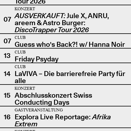
Tour 2026
KONZERT
AUSVERKAUFT:
Jule X, ANRU,
07
areem & Astro Burger:
DiscoTrapper Tour 2026
CLUB
07
Guess who's Back?! w/ Hanna Noir
CLUB
13
Friday Psyday
CLUB
14
LaVIVA – Die barrierefreie Party für
alle
KONZERT
15
Abschlusskonzert Swiss
Conducting Days
GASTVERANSTALTUNG
16
Explora Live Reportage:
Afrika
Extrem