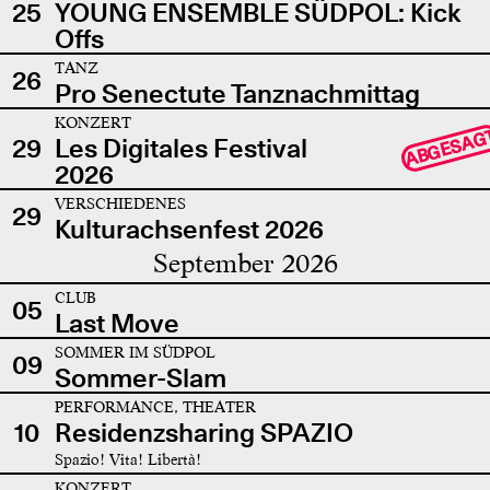
25
YOUNG ENSEMBLE SÜDPOL: Kick
Offs
TANZ
26
Pro Senectute Tanznachmittag
KONZERT
ABGESAG
29
Les Digitales Festival
2026
VERSCHIEDENES
29
Kulturachsenfest 2026
September 2026
CLUB
05
Last Move
SOMMER IM SÜDPOL
09
Sommer-Slam
PERFORMANCE, THEATER
10
Residenzsharing SPAZIO
Spazio! Vita! Libertà!
KONZERT