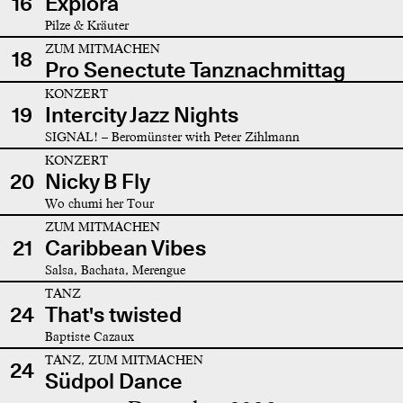
16
Explora
Pilze & Kräuter
ZUM MITMACHEN
18
Pro Senectute Tanznachmittag
KONZERT
19
Intercity Jazz Nights
SIGNAL! – Beromünster with Peter Zihlmann
KONZERT
20
Nicky B Fly
Wo chumi her Tour
ZUM MITMACHEN
21
Caribbean Vibes
Salsa, Bachata, Merengue
TANZ
24
That's twisted
Baptiste Cazaux
TANZ, ZUM MITMACHEN
24
Südpol Dance