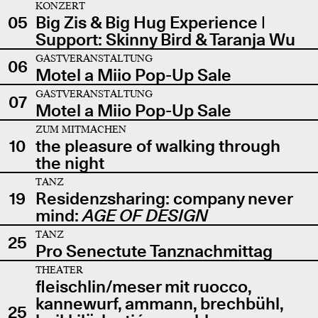
KONZERT
05
Big Zis & Big Hug Experience |
Support: Skinny Bird & Taranja Wu
GASTVERANSTALTUNG
06
Motel a Miio Pop-Up Sale
GASTVERANSTALTUNG
07
Motel a Miio Pop-Up Sale
ZUM MITMACHEN
10
the pleasure of walking through
the night
TANZ
19
Residenzsharing: company never
mind:
AGE OF DESIGN
TANZ
25
Pro Senectute Tanznachmittag
THEATER
fleischlin/meser mit ruocco,
kannewurf, ammann, brechbühl,
25