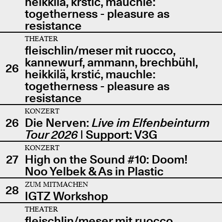
heikkilä, krstić, mauchle:
togetherness - pleasure as
resistance
THEATER
fleischlin/meser mit ruocco,
kannewurf, ammann, brechbühl,
26
heikkilä, krstić, mauchle:
togetherness - pleasure as
resistance
KONZERT
26
Die Nerven:
Live im Elfenbeinturm
Tour 2026
| Support: V3G
KONZERT
27
High on the Sound #10: Doom!
Noo Yelbek & As in Plastic
ZUM MITMACHEN
28
IGTZ Workshop
THEATER
fleischlin/meser mit ruocco,