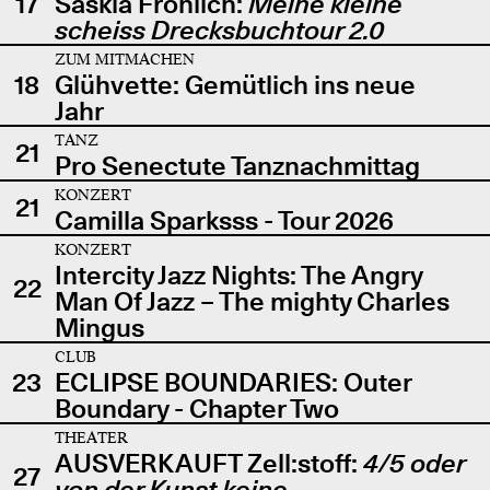
17
Saskia Fröhlich:
Meine kleine
scheiss Drecksbuchtour 2.0
ZUM MITMACHEN
18
Glühvette: Gemütlich ins neue
Jahr
TANZ
21
Pro Senectute Tanznachmittag
KONZERT
21
Camilla Sparksss - Tour 2026
KONZERT
Intercity Jazz Nights: The Angry
22
Man Of Jazz – The mighty Charles
Mingus
CLUB
23
ECLIPSE BOUNDARIES: Outer
Boundary - Chapter Two
THEATER
AUSVERKAUFT Zell:stoff:
4/5 oder
27
von der Kunst keine