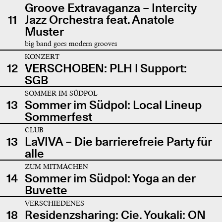
Groove Extravaganza – Intercity
11
Jazz Orchestra feat. Anatole
Muster
big band goes modern grooves
KONZERT
12
VERSCHOBEN: PLH | Support:
SGB
SOMMER IM SÜDPOL
13
Sommer im Südpol: Local Lineup
Sommerfest
CLUB
13
LaVIVA – Die barrierefreie Party für
alle
ZUM MITMACHEN
14
Sommer im Südpol: Yoga an der
Buvette
VERSCHIEDENES
18
Residenzsharing: Cie. Youkali: ON