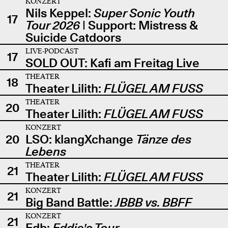
KONZERT
Nils Keppel:
Super Sonic Youth
17
Tour 2026
| Support: Mistress &
Suicide Catdoors
LIVE-PODCAST
17
SOLD OUT: Kafi am Freitag Live
THEATER
18
Theater Lilith:
FLÜGEL AM FUSS
THEATER
20
Theater Lilith:
FLÜGEL AM FUSS
KONZERT
20
LSO: klangXchange
Tänze des
Lebens
THEATER
21
Theater Lilith:
FLÜGEL AM FUSS
KONZERT
21
Big Band Battle:
JBBB vs. BBFF
KONZERT
21
Edb:
Eddie's Tour