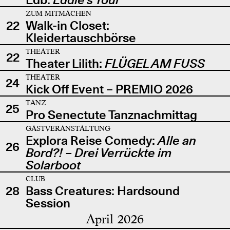
ZUM MITMACHEN
22
Walk-in Closet:
Kleidertauschbörse
THEATER
22
Theater Lilith:
FLÜGEL AM FUSS
THEATER
24
Kick Off Event – PREMIO 2026
TANZ
25
Pro Senectute Tanznachmittag
GASTVERANSTALTUNG
Explora Reise Comedy:
Alle an
26
Bord?! – Drei Verrückte im
Solarboot
CLUB
28
Bass Creatures: Hardsound
Session
April 2026