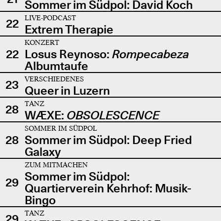
Sommer im Südpol: David Koch
LIVE-PODCAST
22
Extrem Therapie
KONZERT
22
Losus Reynoso:
Rompecabeza
Albumtaufe
VERSCHIEDENES
23
Queer in Luzern
TANZ
28
WÆXE:
OBSOLESCENCE
SOMMER IM SÜDPOL
28
Sommer im Südpol: Deep Fried
Galaxy
ZUM MITMACHEN
Sommer im Südpol:
29
Quartierverein Kehrhof: Musik-
Bingo
TANZ
29