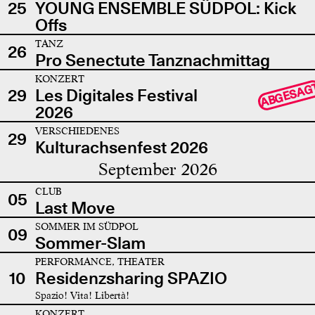
25
YOUNG ENSEMBLE SÜDPOL: Kick
Offs
TANZ
26
Pro Senectute Tanznachmittag
KONZERT
ABGESAG
29
Les Digitales Festival
2026
VERSCHIEDENES
29
Kulturachsenfest 2026
September 2026
CLUB
05
Last Move
SOMMER IM SÜDPOL
09
Sommer-Slam
PERFORMANCE, THEATER
10
Residenzsharing SPAZIO
Spazio! Vita! Libertà!
KONZERT