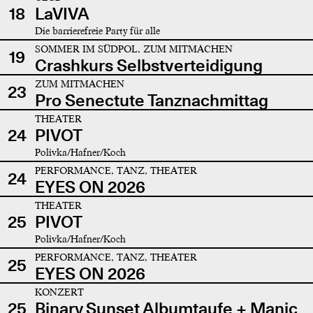
18
LaVIVA
Die barrierefreie Party für alle
SOMMER IM SÜDPOL, ZUM MITMACHEN
19
Crashkurs Selbstverteidigung
ZUM MITMACHEN
23
Pro Senectute Tanznachmittag
THEATER
24
PIVOT
Polivka/Hafner/Koch
PERFORMANCE, TANZ, THEATER
24
EYES ON 2026
THEATER
25
PIVOT
Polivka/Hafner/Koch
PERFORMANCE, TANZ, THEATER
25
EYES ON 2026
KONZERT
25
Binary Sunset Albumtaufe + Manic