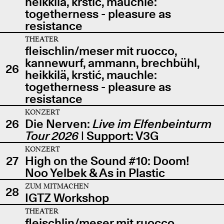
heikkilä, krstić, mauchle:
togetherness - pleasure as
resistance
THEATER
fleischlin/meser mit ruocco,
kannewurf, ammann, brechbühl,
26
heikkilä, krstić, mauchle:
togetherness - pleasure as
resistance
KONZERT
26
Die Nerven:
Live im Elfenbeinturm
Tour 2026
| Support: V3G
KONZERT
27
High on the Sound #10: Doom!
Noo Yelbek & As in Plastic
ZUM MITMACHEN
28
IGTZ Workshop
THEATER
fleischlin/meser mit ruocco,