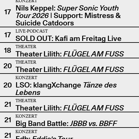
KONZERT
Nils Keppel:
Super Sonic Youth
17
Tour 2026
| Support: Mistress &
Suicide Catdoors
LIVE-PODCAST
17
SOLD OUT: Kafi am Freitag Live
THEATER
18
Theater Lilith:
FLÜGEL AM FUSS
THEATER
20
Theater Lilith:
FLÜGEL AM FUSS
KONZERT
20
LSO: klangXchange
Tänze des
Lebens
THEATER
21
Theater Lilith:
FLÜGEL AM FUSS
KONZERT
21
Big Band Battle:
JBBB vs. BBFF
KONZERT
21
Edb:
Eddie's Tour