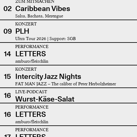
ZUM MITMACHEN
02
Caribbean Vibes
Salsa, Bachata, Merengue
KONZERT
09
PLH
Ultra Tour 2026 | Support: SGB
PERFORMANCE
14
LETTERS
amburo/fleischlin
KONZERT
15
Intercity Jazz Nights
FAT MAN JAZZ – The caliber of Peter Herbolzheimer
LIVE-PODCAST
16
Wurst-Käse-Salat
PERFORMANCE
16
LETTERS
amburo/fleischlin
PERFORMANCE
17
LETTERS