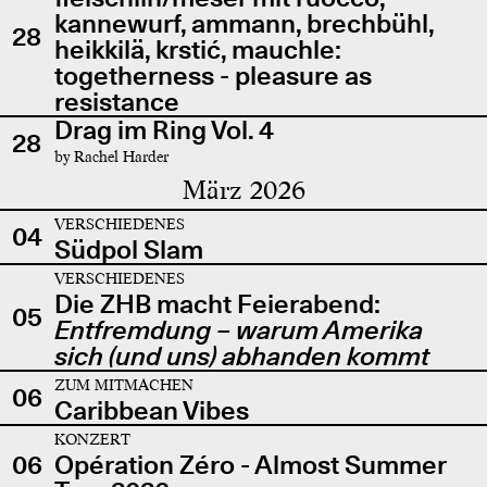
kannewurf, ammann, brechbühl,
28
heikkilä, krstić, mauchle:
togetherness - pleasure as
resistance
Drag im Ring Vol. 4
28
by Rachel Harder
März 2026
VERSCHIEDENES
04
Südpol Slam
VERSCHIEDENES
Die ZHB macht Feierabend:
05
Entfremdung – warum Amerika
sich (und uns) abhanden kommt
ZUM MITMACHEN
06
Caribbean Vibes
KONZERT
06
Opération Zéro - Almost Summer