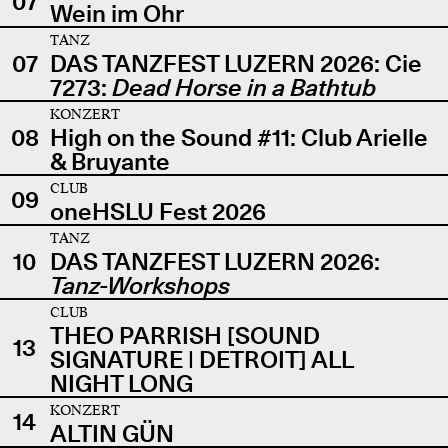
07
Wein im Ohr
TANZ
07
DAS TANZFEST LUZERN 2026: Cie
7273:
Dead Horse in a Bathtub
KONZERT
08
High on the Sound #11: Club Arielle
& Bruyante
CLUB
09
oneHSLU Fest 2026
TANZ
10
DAS TANZFEST LUZERN 2026:
Tanz-Workshops
CLUB
THEO PARRISH [SOUND
13
SIGNATURE | DETROIT] ALL
NIGHT LONG
KONZERT
14
ALTIN GÜN