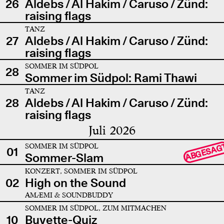
26
Aldebs / Al Hakim / Caruso / Zünd:
raising flags
TANZ
27
Aldebs / Al Hakim / Caruso / Zünd:
raising flags
SOMMER IM SÜDPOL
28
Sommer im Südpol: Rami Thawi
TANZ
28
Aldebs / Al Hakim / Caruso / Zünd:
raising flags
Juli 2026
SOMMER IM SÜDPOL
ABGESAG
01
Sommer-Slam
KONZERT, SOMMER IM SÜDPOL
02
High on the Sound
AMÆMI & SOUNDBUDDY
SOMMER IM SÜDPOL, ZUM MITMACHEN
10
Buvette-Quiz