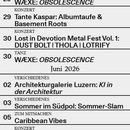
WÆXE:
OBSOLESCENCE
KONZERT
29
Tante Kaspar: Albumtaufe &
Basement Roots
KONZERT
30
Lost in Devotion Metal Fest Vol. 1:
DUST BOLT | THOLA | LOTRIFY
TANZ
30
WÆXE:
OBSOLESCENCE
Juni 2026
VERSCHIEDENES
02
Architekturgalerie Luzern:
KI in
der Architektur
VERSCHIEDENES
03
Sommer im Südpol: Sommer-Slam
ZUM MITMACHEN
05
Caribbean Vibes
KONZERT