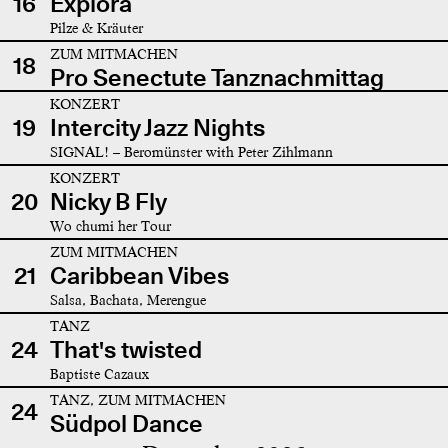
16
Explora
Pilze & Kräuter
ZUM MITMACHEN
18
Pro Senectute Tanznachmittag
KONZERT
19
Intercity Jazz Nights
SIGNAL! – Beromünster with Peter Zihlmann
KONZERT
20
Nicky B Fly
Wo chumi her Tour
ZUM MITMACHEN
21
Caribbean Vibes
Salsa, Bachata, Merengue
TANZ
24
That's twisted
Baptiste Cazaux
TANZ, ZUM MITMACHEN
24
Südpol Dance