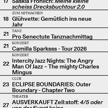
17
Saskia Fröhlich:
Meine kleine
scheiss Drecksbuchtour 2.0
ZUM MITMACHEN
18
Glühvette: Gemütlich ins neue
Jahr
TANZ
21
Pro Senectute Tanznachmittag
KONZERT
21
Camilla Sparksss - Tour 2026
KONZERT
Intercity Jazz Nights: The Angry
22
Man Of Jazz – The mighty Charles
Mingus
CLUB
23
ECLIPSE BOUNDARIES: Outer
Boundary - Chapter Two
THEATER
AUSVERKAUFT Zell:stoff:
4/5 oder
27
von der Kunst keine