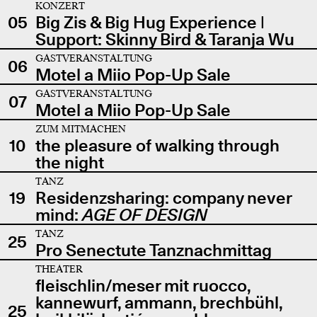
KONZERT
05
Big Zis & Big Hug Experience |
Support: Skinny Bird & Taranja Wu
GASTVERANSTALTUNG
06
Motel a Miio Pop-Up Sale
GASTVERANSTALTUNG
07
Motel a Miio Pop-Up Sale
ZUM MITMACHEN
10
the pleasure of walking through
the night
TANZ
19
Residenzsharing: company never
mind:
AGE OF DESIGN
TANZ
25
Pro Senectute Tanznachmittag
THEATER
fleischlin/meser mit ruocco,
kannewurf, ammann, brechbühl,
25