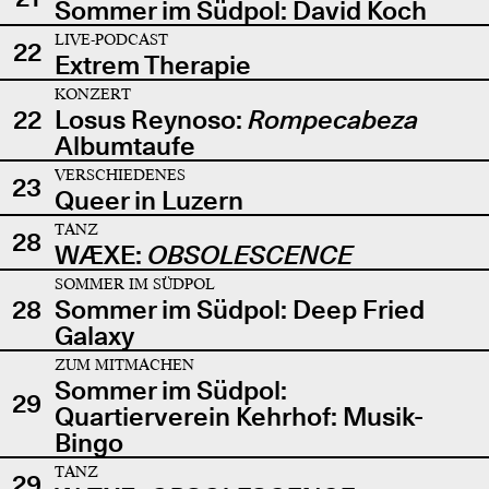
Sommer im Südpol: David Koch
LIVE-PODCAST
22
Extrem Therapie
KONZERT
22
Losus Reynoso:
Rompecabeza
Albumtaufe
VERSCHIEDENES
23
Queer in Luzern
TANZ
28
WÆXE:
OBSOLESCENCE
SOMMER IM SÜDPOL
28
Sommer im Südpol: Deep Fried
Galaxy
ZUM MITMACHEN
Sommer im Südpol:
29
Quartierverein Kehrhof: Musik-
Bingo
TANZ
29