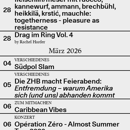
kannewurf, ammann, brechbühl,
28
heikkilä, krstić, mauchle:
togetherness - pleasure as
resistance
Drag im Ring Vol. 4
28
by Rachel Harder
März 2026
VERSCHIEDENES
04
Südpol Slam
VERSCHIEDENES
Die ZHB macht Feierabend:
05
Entfremdung – warum Amerika
sich (und uns) abhanden kommt
ZUM MITMACHEN
06
Caribbean Vibes
KONZERT
06
Opération Zéro - Almost Summer