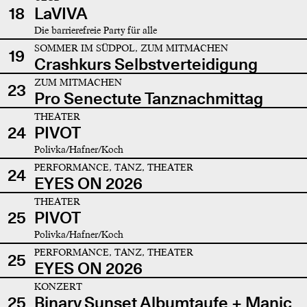
18
LaVIVA
Die barrierefreie Party für alle
SOMMER IM SÜDPOL, ZUM MITMACHEN
19
Crashkurs Selbstverteidigung
ZUM MITMACHEN
23
Pro Senectute Tanznachmittag
THEATER
24
PIVOT
Polivka/Hafner/Koch
PERFORMANCE, TANZ, THEATER
24
EYES ON 2026
THEATER
25
PIVOT
Polivka/Hafner/Koch
PERFORMANCE, TANZ, THEATER
25
EYES ON 2026
KONZERT
25
Binary Sunset Albumtaufe + Manic