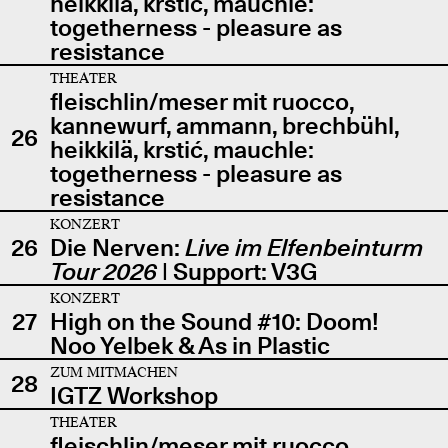
heikkilä, krstić, mauchle:
togetherness - pleasure as
resistance
THEATER
fleischlin/meser mit ruocco,
kannewurf, ammann, brechbühl,
26
heikkilä, krstić, mauchle:
togetherness - pleasure as
resistance
KONZERT
26
Die Nerven:
Live im Elfenbeinturm
Tour 2026
| Support: V3G
KONZERT
27
High on the Sound #10: Doom!
Noo Yelbek & As in Plastic
ZUM MITMACHEN
28
IGTZ Workshop
THEATER
fleischlin/meser mit ruocco,