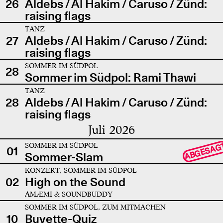
26
Aldebs / Al Hakim / Caruso / Zünd:
raising flags
TANZ
27
Aldebs / Al Hakim / Caruso / Zünd:
raising flags
SOMMER IM SÜDPOL
28
Sommer im Südpol: Rami Thawi
TANZ
28
Aldebs / Al Hakim / Caruso / Zünd:
raising flags
Juli 2026
SOMMER IM SÜDPOL
ABGESAG
01
Sommer-Slam
KONZERT, SOMMER IM SÜDPOL
02
High on the Sound
AMÆMI & SOUNDBUDDY
SOMMER IM SÜDPOL, ZUM MITMACHEN
10
Buvette-Quiz