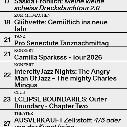
17
Saskia Fröhlich:
Meine kleine
scheiss Drecksbuchtour 2.0
ZUM MITMACHEN
18
Glühvette: Gemütlich ins neue
Jahr
TANZ
21
Pro Senectute Tanznachmittag
KONZERT
21
Camilla Sparksss - Tour 2026
KONZERT
Intercity Jazz Nights: The Angry
22
Man Of Jazz – The mighty Charles
Mingus
CLUB
23
ECLIPSE BOUNDARIES: Outer
Boundary - Chapter Two
THEATER
AUSVERKAUFT Zell:stoff:
4/5 oder
27
von der Kunst keine