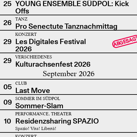
25
YOUNG ENSEMBLE SÜDPOL: Kick
Offs
TANZ
26
Pro Senectute Tanznachmittag
KONZERT
ABGESAG
29
Les Digitales Festival
2026
VERSCHIEDENES
29
Kulturachsenfest 2026
September 2026
CLUB
05
Last Move
SOMMER IM SÜDPOL
09
Sommer-Slam
PERFORMANCE, THEATER
10
Residenzsharing SPAZIO
Spazio! Vita! Libertà!
KONZERT