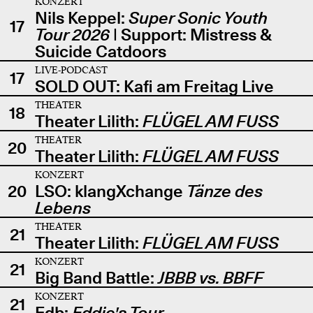
KONZERT
Nils Keppel:
Super Sonic Youth
17
Tour 2026
| Support: Mistress &
Suicide Catdoors
LIVE-PODCAST
17
SOLD OUT: Kafi am Freitag Live
THEATER
18
Theater Lilith:
FLÜGEL AM FUSS
THEATER
20
Theater Lilith:
FLÜGEL AM FUSS
KONZERT
20
LSO: klangXchange
Tänze des
Lebens
THEATER
21
Theater Lilith:
FLÜGEL AM FUSS
KONZERT
21
Big Band Battle:
JBBB vs. BBFF
KONZERT
21
Edb:
Eddie's Tour