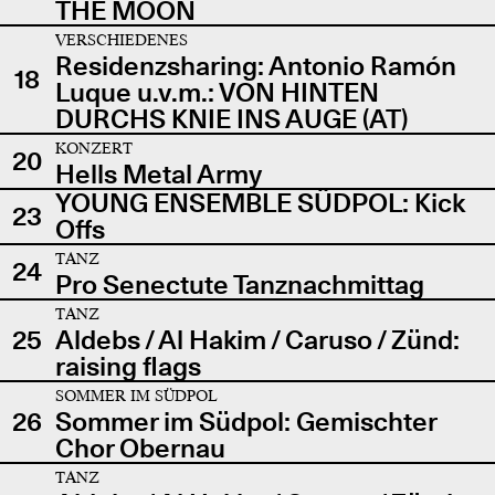
THE MOON
VERSCHIEDENES
Residenzsharing: Antonio Ramón
18
Luque u.v.m.: VON HINTEN
DURCHS KNIE INS AUGE (AT)
KONZERT
20
Hells Metal Army
YOUNG ENSEMBLE SÜDPOL: Kick
23
Offs
TANZ
24
Pro Senectute Tanznachmittag
TANZ
25
Aldebs / Al Hakim / Caruso / Zünd:
raising flags
SOMMER IM SÜDPOL
26
Sommer im Südpol: Gemischter
Chor Obernau
TANZ