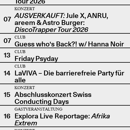
Tour 2026
KONZERT
AUSVERKAUFT:
Jule X, ANRU,
07
areem & Astro Burger:
DiscoTrapper Tour 2026
CLUB
07
Guess who's Back?! w/ Hanna Noir
CLUB
13
Friday Psyday
CLUB
14
LaVIVA – Die barrierefreie Party für
alle
KONZERT
15
Abschlusskonzert Swiss
Conducting Days
GASTVERANSTALTUNG
16
Explora Live Reportage:
Afrika
Extrem