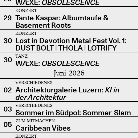
WÆXE:
OBSOLESCENCE
KONZERT
29
Tante Kaspar: Albumtaufe &
Basement Roots
KONZERT
30
Lost in Devotion Metal Fest Vol. 1:
DUST BOLT | THOLA | LOTRIFY
TANZ
30
WÆXE:
OBSOLESCENCE
Juni 2026
VERSCHIEDENES
02
Architekturgalerie Luzern:
KI in
der Architektur
VERSCHIEDENES
03
Sommer im Südpol: Sommer-Slam
ZUM MITMACHEN
05
Caribbean Vibes
KONZERT