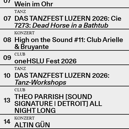
07
Wein im Ohr
TANZ
07
DAS TANZFEST LUZERN 2026: Cie
7273:
Dead Horse in a Bathtub
KONZERT
08
High on the Sound #11: Club Arielle
& Bruyante
CLUB
09
oneHSLU Fest 2026
TANZ
10
DAS TANZFEST LUZERN 2026:
Tanz-Workshops
CLUB
THEO PARRISH [SOUND
13
SIGNATURE | DETROIT] ALL
NIGHT LONG
KONZERT
14
ALTIN GÜN