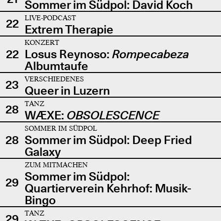
Sommer im Südpol: David Koch
LIVE-PODCAST
22
Extrem Therapie
KONZERT
22
Losus Reynoso:
Rompecabeza
Albumtaufe
VERSCHIEDENES
23
Queer in Luzern
TANZ
28
WÆXE:
OBSOLESCENCE
SOMMER IM SÜDPOL
28
Sommer im Südpol: Deep Fried
Galaxy
ZUM MITMACHEN
Sommer im Südpol:
29
Quartierverein Kehrhof: Musik-
Bingo
TANZ
29