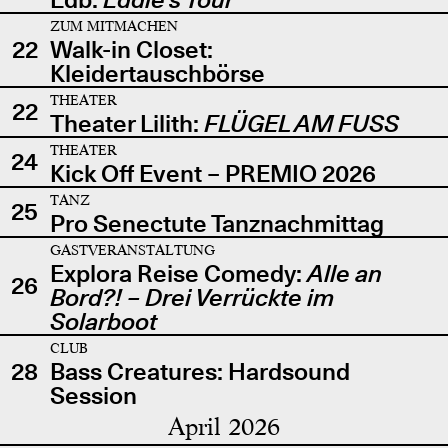
ZUM MITMACHEN
22
Walk-in Closet:
Kleidertauschbörse
THEATER
22
Theater Lilith:
FLÜGEL AM FUSS
THEATER
24
Kick Off Event – PREMIO 2026
TANZ
25
Pro Senectute Tanznachmittag
GASTVERANSTALTUNG
Explora Reise Comedy:
Alle an
26
Bord?! – Drei Verrückte im
Solarboot
CLUB
28
Bass Creatures: Hardsound
Session
April 2026