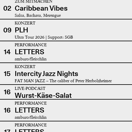
ZUM MITMACHEN
02
Caribbean Vibes
Salsa, Bachata, Merengue
KONZERT
09
PLH
Ultra Tour 2026 | Support: SGB
PERFORMANCE
14
LETTERS
amburo/fleischlin
KONZERT
15
Intercity Jazz Nights
FAT MAN JAZZ – The caliber of Peter Herbolzheimer
LIVE-PODCAST
16
Wurst-Käse-Salat
PERFORMANCE
16
LETTERS
amburo/fleischlin
PERFORMANCE
17
LETTERS