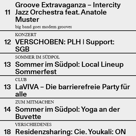
Groove Extravaganza – Intercity
11
Jazz Orchestra feat. Anatole
Muster
big band goes modern grooves
KONZERT
12
VERSCHOBEN: PLH | Support:
SGB
SOMMER IM SÜDPOL
13
Sommer im Südpol: Local Lineup
Sommerfest
CLUB
13
LaVIVA – Die barrierefreie Party für
alle
ZUM MITMACHEN
14
Sommer im Südpol: Yoga an der
Buvette
VERSCHIEDENES
18
Residenzsharing: Cie. Youkali: ON