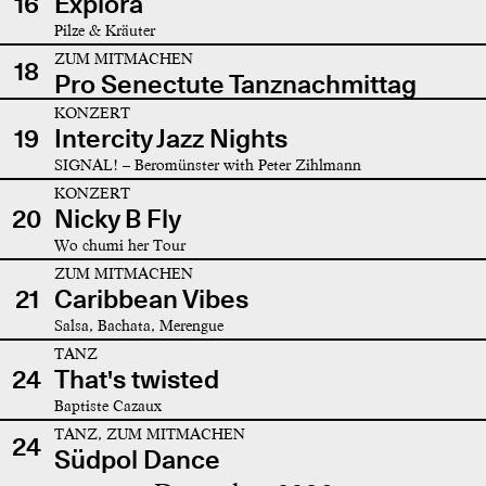
16
Explora
Pilze & Kräuter
ZUM MITMACHEN
18
Pro Senectute Tanznachmittag
KONZERT
19
Intercity Jazz Nights
SIGNAL! – Beromünster with Peter Zihlmann
KONZERT
20
Nicky B Fly
Wo chumi her Tour
ZUM MITMACHEN
21
Caribbean Vibes
Salsa, Bachata, Merengue
TANZ
24
That's twisted
Baptiste Cazaux
TANZ, ZUM MITMACHEN
24
Südpol Dance