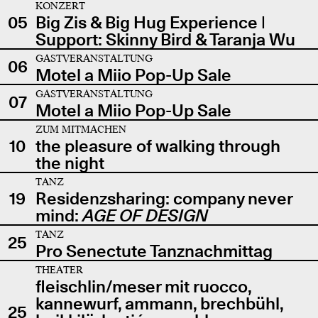
KONZERT
05
Big Zis & Big Hug Experience |
Support: Skinny Bird & Taranja Wu
GASTVERANSTALTUNG
06
Motel a Miio Pop-Up Sale
GASTVERANSTALTUNG
07
Motel a Miio Pop-Up Sale
ZUM MITMACHEN
10
the pleasure of walking through
the night
TANZ
19
Residenzsharing: company never
mind:
AGE OF DESIGN
TANZ
25
Pro Senectute Tanznachmittag
THEATER
fleischlin/meser mit ruocco,
kannewurf, ammann, brechbühl,
25