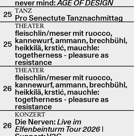
never mind:
AGE OF DESIGN
TANZ
25
Pro Senectute Tanznachmittag
THEATER
fleischlin/meser mit ruocco,
kannewurf, ammann, brechbühl,
25
heikkilä, krstić, mauchle:
togetherness - pleasure as
resistance
THEATER
fleischlin/meser mit ruocco,
kannewurf, ammann, brechbühl,
26
heikkilä, krstić, mauchle:
togetherness - pleasure as
resistance
KONZERT
Die Nerven:
Live im
26
Elfenbeinturm Tour 2026
|