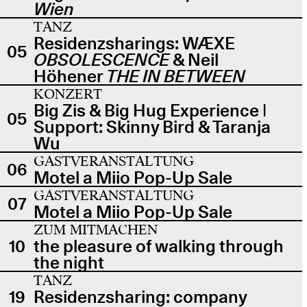
Wien
TANZ
Residenzsharings: WÆXE
05
OBSOLESCENCE
& Neil
Höhener
THE IN BETWEEN
KONZERT
Big Zis & Big Hug Experience |
05
Support: Skinny Bird & Taranja
Wu
GASTVERANSTALTUNG
06
Motel a Miio Pop-Up Sale
GASTVERANSTALTUNG
07
Motel a Miio Pop-Up Sale
ZUM MITMACHEN
10
the pleasure of walking through
the night
TANZ
19
Residenzsharing: company