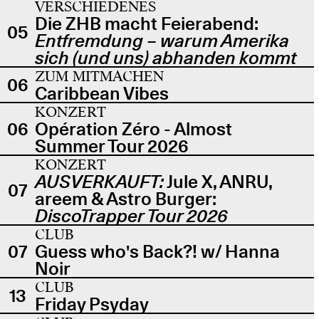
VERSCHIEDENES
Die ZHB macht Feierabend:
05
Entfremdung – warum Amerika
sich (und uns) abhanden kommt
ZUM MITMACHEN
06
Caribbean Vibes
KONZERT
06
Opération Zéro - Almost
Summer Tour 2026
KONZERT
AUSVERKAUFT:
Jule X, ANRU,
07
areem & Astro Burger:
DiscoTrapper Tour 2026
CLUB
07
Guess who's Back?! w/ Hanna
Noir
CLUB
13
Friday Psyday