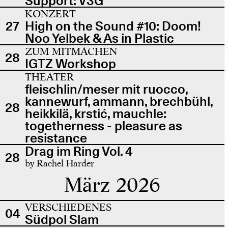
Support: V3G
KONZERT
27
High on the Sound #10: Doom!
Noo Yelbek & As in Plastic
ZUM MITMACHEN
28
IGTZ Workshop
THEATER
fleischlin/meser mit ruocco,
kannewurf, ammann, brechbühl,
28
heikkilä, krstić, mauchle:
togetherness - pleasure as
resistance
Drag im Ring Vol. 4
28
by Rachel Harder
März 2026
VERSCHIEDENES
04
Südpol Slam