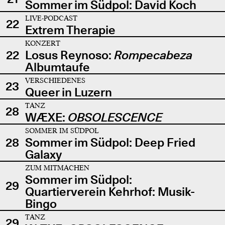
Sommer im Südpol: David Koch
LIVE-PODCAST
22
Extrem Therapie
KONZERT
22
Losus Reynoso:
Rompecabeza
Albumtaufe
VERSCHIEDENES
23
Queer in Luzern
TANZ
28
WÆXE:
OBSOLESCENCE
SOMMER IM SÜDPOL
28
Sommer im Südpol: Deep Fried
Galaxy
ZUM MITMACHEN
Sommer im Südpol:
29
Quartierverein Kehrhof: Musik-
Bingo
TANZ
29