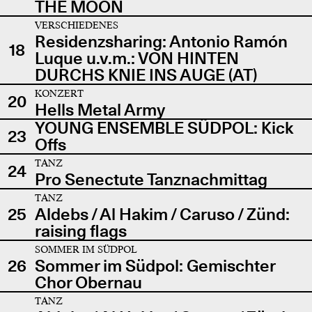
THE MOON
VERSCHIEDENES
Residenzsharing: Antonio Ramón
18
Luque u.v.m.: VON HINTEN
DURCHS KNIE INS AUGE (AT)
KONZERT
20
Hells Metal Army
YOUNG ENSEMBLE SÜDPOL: Kick
23
Offs
TANZ
24
Pro Senectute Tanznachmittag
TANZ
25
Aldebs / Al Hakim / Caruso / Zünd:
raising flags
SOMMER IM SÜDPOL
26
Sommer im Südpol: Gemischter
Chor Obernau
TANZ