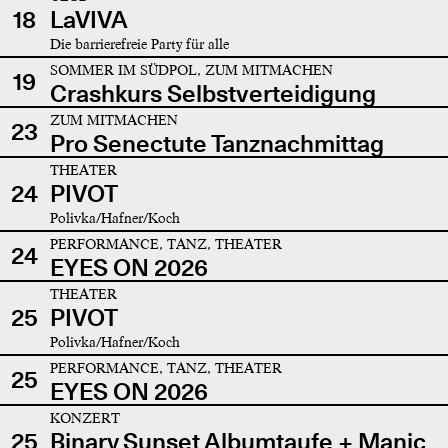
18
LaVIVA
Die barrierefreie Party für alle
SOMMER IM SÜDPOL, ZUM MITMACHEN
19
Crashkurs Selbstverteidigung
ZUM MITMACHEN
23
Pro Senectute Tanznachmittag
THEATER
24
PIVOT
Polivka/Hafner/Koch
PERFORMANCE, TANZ, THEATER
24
EYES ON 2026
THEATER
25
PIVOT
Polivka/Hafner/Koch
PERFORMANCE, TANZ, THEATER
25
EYES ON 2026
KONZERT
25
Binary Sunset Albumtaufe + Manic