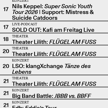
KONZERT
Nils Keppel:
Super Sonic Youth
17
Tour 2026
| Support: Mistress &
Suicide Catdoors
LIVE-PODCAST
17
SOLD OUT: Kafi am Freitag Live
THEATER
18
Theater Lilith:
FLÜGEL AM FUSS
THEATER
20
Theater Lilith:
FLÜGEL AM FUSS
KONZERT
20
LSO: klangXchange
Tänze des
Lebens
THEATER
21
Theater Lilith:
FLÜGEL AM FUSS
KONZERT
21
Big Band Battle:
JBBB vs. BBFF
KONZERT
21
Edb:
Eddie's Tour