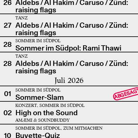
26
Aldebs / Al Hakim / Caruso / Zünd:
raising flags
TANZ
27
Aldebs / Al Hakim / Caruso / Zünd:
raising flags
SOMMER IM SÜDPOL
28
Sommer im Südpol: Rami Thawi
TANZ
28
Aldebs / Al Hakim / Caruso / Zünd:
raising flags
Juli 2026
SOMMER IM SÜDPOL
ABGESAG
01
Sommer-Slam
KONZERT, SOMMER IM SÜDPOL
02
High on the Sound
AMÆMI & SOUNDBUDDY
SOMMER IM SÜDPOL, ZUM MITMACHEN
10
Buvette-Quiz