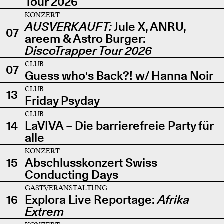
Tour 2026
KONZERT
AUSVERKAUFT:
Jule X, ANRU,
07
areem & Astro Burger:
DiscoTrapper Tour 2026
CLUB
07
Guess who's Back?! w/ Hanna Noir
CLUB
13
Friday Psyday
CLUB
14
LaVIVA – Die barrierefreie Party für
alle
KONZERT
15
Abschlusskonzert Swiss
Conducting Days
GASTVERANSTALTUNG
16
Explora Live Reportage:
Afrika
Extrem