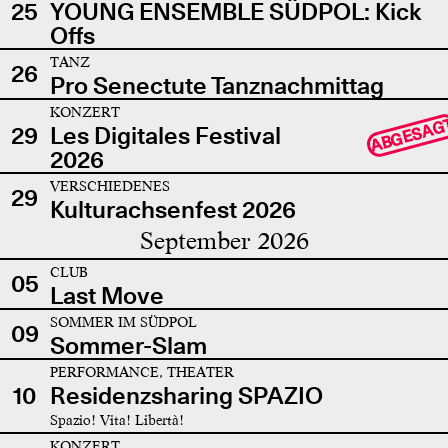
25
YOUNG ENSEMBLE SÜDPOL: Kick
Offs
TANZ
26
Pro Senectute Tanznachmittag
KONZERT
ABGESAG
29
Les Digitales Festival
2026
VERSCHIEDENES
29
Kulturachsenfest 2026
September 2026
CLUB
05
Last Move
SOMMER IM SÜDPOL
09
Sommer-Slam
PERFORMANCE, THEATER
10
Residenzsharing SPAZIO
Spazio! Vita! Libertà!
KONZERT