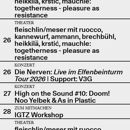
heikkilä, krstić, mauchle:
togetherness - pleasure as
resistance
THEATER
fleischlin/meser mit ruocco,
kannewurf, ammann, brechbühl,
26
heikkilä, krstić, mauchle:
togetherness - pleasure as
resistance
KONZERT
26
Die Nerven:
Live im Elfenbeinturm
Tour 2026
| Support: V3G
KONZERT
27
High on the Sound #10: Doom!
Noo Yelbek & As in Plastic
ZUM MITMACHEN
28
IGTZ Workshop
THEATER
fleischlin/meser mit ruocco,