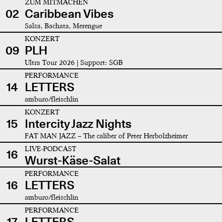
ZUM MITMACHEN
02
Caribbean Vibes
Salsa, Bachata, Merengue
KONZERT
09
PLH
Ultra Tour 2026 | Support: SGB
PERFORMANCE
14
LETTERS
amburo/fleischlin
KONZERT
15
Intercity Jazz Nights
FAT MAN JAZZ – The caliber of Peter Herbolzheimer
LIVE-PODCAST
16
Wurst-Käse-Salat
PERFORMANCE
16
LETTERS
amburo/fleischlin
PERFORMANCE
17
LETTERS