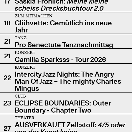
17
Saskia Fröhlich:
Meine kleine
scheiss Drecksbuchtour 2.0
ZUM MITMACHEN
18
Glühvette: Gemütlich ins neue
Jahr
TANZ
21
Pro Senectute Tanznachmittag
KONZERT
21
Camilla Sparksss - Tour 2026
KONZERT
Intercity Jazz Nights: The Angry
22
Man Of Jazz – The mighty Charles
Mingus
CLUB
23
ECLIPSE BOUNDARIES: Outer
Boundary - Chapter Two
THEATER
AUSVERKAUFT Zell:stoff:
4/5 oder
27
von der Kunst keine