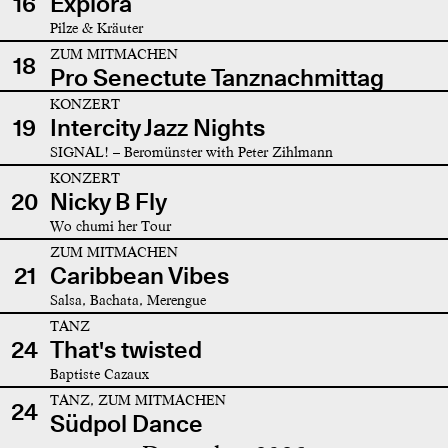
16
Explora
Pilze & Kräuter
ZUM MITMACHEN
18
Pro Senectute Tanznachmittag
KONZERT
19
Intercity Jazz Nights
SIGNAL! – Beromünster with Peter Zihlmann
KONZERT
20
Nicky B Fly
Wo chumi her Tour
ZUM MITMACHEN
21
Caribbean Vibes
Salsa, Bachata, Merengue
TANZ
24
That's twisted
Baptiste Cazaux
TANZ, ZUM MITMACHEN
24
Südpol Dance