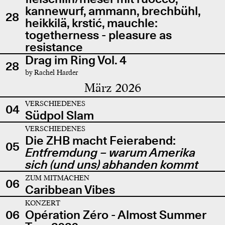
kannewurf, ammann, brechbühl,
28
heikkilä, krstić, mauchle:
togetherness - pleasure as
resistance
Drag im Ring Vol. 4
28
by Rachel Harder
März 2026
VERSCHIEDENES
04
Südpol Slam
VERSCHIEDENES
Die ZHB macht Feierabend:
05
Entfremdung – warum Amerika
sich (und uns) abhanden kommt
ZUM MITMACHEN
06
Caribbean Vibes
KONZERT
06
Opération Zéro - Almost Summer