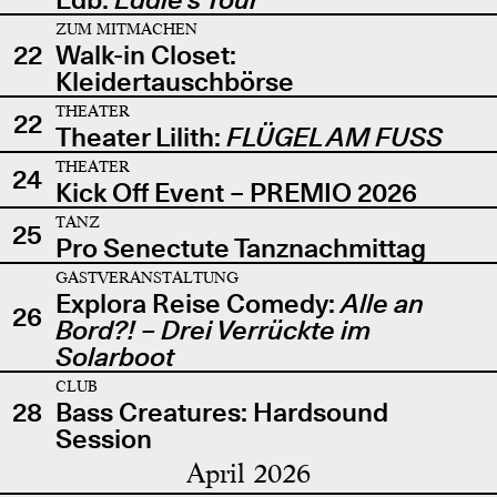
ZUM MITMACHEN
22
Walk-in Closet:
Kleidertauschbörse
THEATER
22
Theater Lilith:
FLÜGEL AM FUSS
THEATER
24
Kick Off Event – PREMIO 2026
TANZ
25
Pro Senectute Tanznachmittag
GASTVERANSTALTUNG
Explora Reise Comedy:
Alle an
26
Bord?! – Drei Verrückte im
Solarboot
CLUB
28
Bass Creatures: Hardsound
Session
April 2026