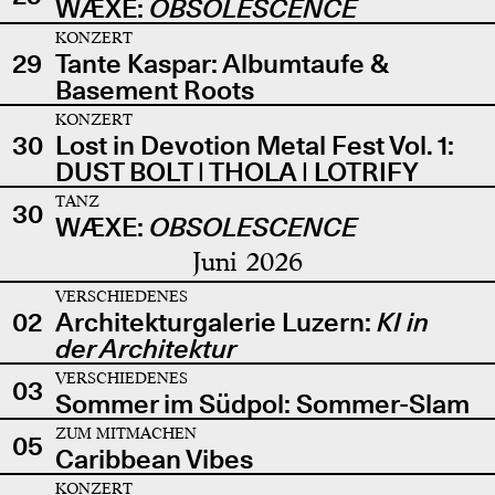
WÆXE:
OBSOLESCENCE
KONZERT
29
Tante Kaspar: Albumtaufe &
Basement Roots
KONZERT
30
Lost in Devotion Metal Fest Vol. 1:
DUST BOLT | THOLA | LOTRIFY
TANZ
30
WÆXE:
OBSOLESCENCE
Juni 2026
VERSCHIEDENES
02
Architekturgalerie Luzern:
KI in
der Architektur
VERSCHIEDENES
03
Sommer im Südpol: Sommer-Slam
ZUM MITMACHEN
05
Caribbean Vibes
KONZERT