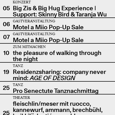
KONZERT
05
Big Zis & Big Hug Experience |
Support: Skinny Bird & Taranja Wu
GASTVERANSTALTUNG
06
Motel a Miio Pop-Up Sale
GASTVERANSTALTUNG
07
Motel a Miio Pop-Up Sale
ZUM MITMACHEN
10
the pleasure of walking through
the night
TANZ
19
Residenzsharing: company never
mind:
AGE OF DESIGN
TANZ
25
Pro Senectute Tanznachmittag
THEATER
fleischlin/meser mit ruocco,
kannewurf, ammann, brechbühl,
25