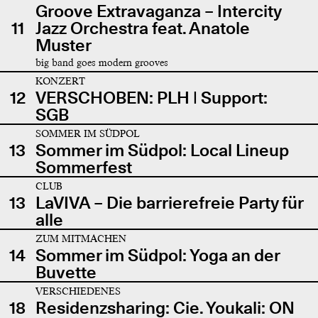
Groove Extravaganza – Intercity
11
Jazz Orchestra feat. Anatole
Muster
big band goes modern grooves
KONZERT
12
VERSCHOBEN: PLH | Support:
SGB
SOMMER IM SÜDPOL
13
Sommer im Südpol: Local Lineup
Sommerfest
CLUB
13
LaVIVA – Die barrierefreie Party für
alle
ZUM MITMACHEN
14
Sommer im Südpol: Yoga an der
Buvette
VERSCHIEDENES
18
Residenzsharing: Cie. Youkali: ON