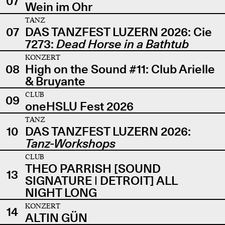
07
Wein im Ohr
TANZ
07
DAS TANZFEST LUZERN 2026: Cie
7273:
Dead Horse in a Bathtub
KONZERT
08
High on the Sound #11: Club Arielle
& Bruyante
CLUB
09
oneHSLU Fest 2026
TANZ
10
DAS TANZFEST LUZERN 2026:
Tanz-Workshops
CLUB
THEO PARRISH [SOUND
13
SIGNATURE | DETROIT] ALL
NIGHT LONG
KONZERT
14
ALTIN GÜN