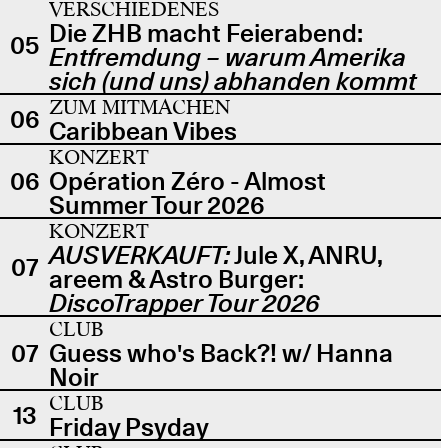
VERSCHIEDENES
Die ZHB macht Feierabend:
05
Entfremdung – warum Amerika
sich (und uns) abhanden kommt
ZUM MITMACHEN
06
Caribbean Vibes
KONZERT
06
Opération Zéro - Almost
Summer Tour 2026
KONZERT
AUSVERKAUFT:
Jule X, ANRU,
07
areem & Astro Burger:
DiscoTrapper Tour 2026
CLUB
07
Guess who's Back?! w/ Hanna
Noir
CLUB
13
Friday Psyday