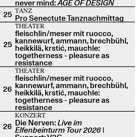
never mind:
AGE OF DESIGN
TANZ
25
Pro Senectute Tanznachmittag
THEATER
fleischlin/meser mit ruocco,
kannewurf, ammann, brechbühl,
25
heikkilä, krstić, mauchle:
togetherness - pleasure as
resistance
THEATER
fleischlin/meser mit ruocco,
kannewurf, ammann, brechbühl,
26
heikkilä, krstić, mauchle:
togetherness - pleasure as
resistance
KONZERT
Die Nerven:
Live im
26
Elfenbeinturm Tour 2026
|