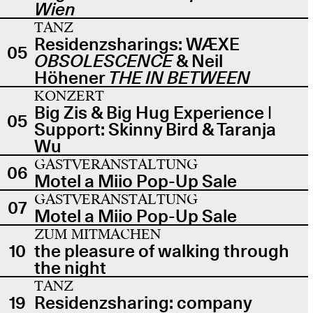
Wien
TANZ
Residenzsharings: WÆXE
05
OBSOLESCENCE
& Neil
Höhener
THE IN BETWEEN
KONZERT
Big Zis & Big Hug Experience |
05
Support: Skinny Bird & Taranja
Wu
GASTVERANSTALTUNG
06
Motel a Miio Pop-Up Sale
GASTVERANSTALTUNG
07
Motel a Miio Pop-Up Sale
ZUM MITMACHEN
10
the pleasure of walking through
the night
TANZ
19
Residenzsharing: company