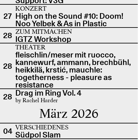
Support: V3G
KONZERT
27
High on the Sound #10: Doom!
Noo Yelbek & As in Plastic
ZUM MITMACHEN
28
IGTZ Workshop
THEATER
fleischlin/meser mit ruocco,
kannewurf, ammann, brechbühl,
28
heikkilä, krstić, mauchle:
togetherness - pleasure as
resistance
Drag im Ring Vol. 4
28
by Rachel Harder
März 2026
VERSCHIEDENES
04
Südpol Slam