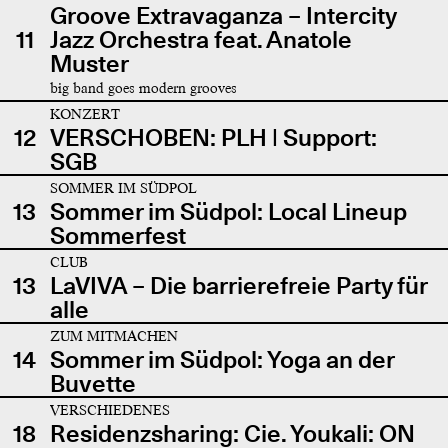
Groove Extravaganza – Intercity
11
Jazz Orchestra feat. Anatole
Muster
big band goes modern grooves
KONZERT
12
VERSCHOBEN: PLH | Support:
SGB
SOMMER IM SÜDPOL
13
Sommer im Südpol: Local Lineup
Sommerfest
CLUB
13
LaVIVA – Die barrierefreie Party für
alle
ZUM MITMACHEN
14
Sommer im Südpol: Yoga an der
Buvette
VERSCHIEDENES
18
Residenzsharing: Cie. Youkali: ON