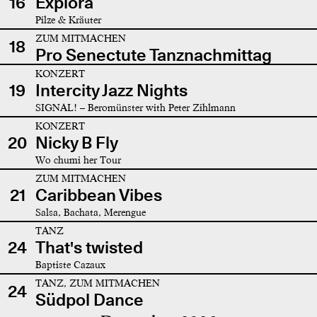
16
Explora
Pilze & Kräuter
ZUM MITMACHEN
18
Pro Senectute Tanznachmittag
KONZERT
19
Intercity Jazz Nights
SIGNAL! – Beromünster with Peter Zihlmann
KONZERT
20
Nicky B Fly
Wo chumi her Tour
ZUM MITMACHEN
21
Caribbean Vibes
Salsa, Bachata, Merengue
TANZ
24
That's twisted
Baptiste Cazaux
TANZ, ZUM MITMACHEN
24
Südpol Dance