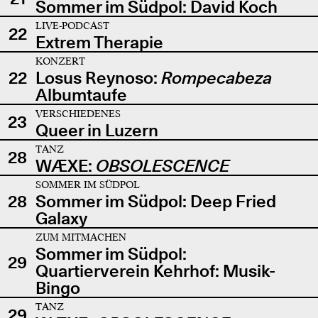
Sommer im Südpol: David Koch
LIVE-PODCAST
22
Extrem Therapie
KONZERT
22
Losus Reynoso:
Rompecabeza
Albumtaufe
VERSCHIEDENES
23
Queer in Luzern
TANZ
28
WÆXE:
OBSOLESCENCE
SOMMER IM SÜDPOL
28
Sommer im Südpol: Deep Fried
Galaxy
ZUM MITMACHEN
Sommer im Südpol:
29
Quartierverein Kehrhof: Musik-
Bingo
TANZ
29