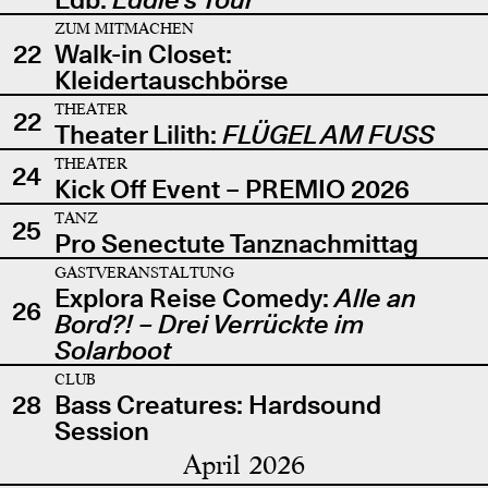
ZUM MITMACHEN
22
Walk-in Closet:
Kleidertauschbörse
THEATER
22
Theater Lilith:
FLÜGEL AM FUSS
THEATER
24
Kick Off Event – PREMIO 2026
TANZ
25
Pro Senectute Tanznachmittag
GASTVERANSTALTUNG
Explora Reise Comedy:
Alle an
26
Bord?! – Drei Verrückte im
Solarboot
CLUB
28
Bass Creatures: Hardsound
Session
April 2026