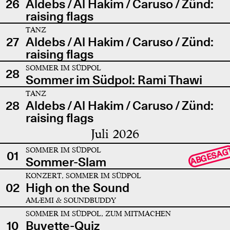
26
Aldebs / Al Hakim / Caruso / Zünd:
raising flags
TANZ
27
Aldebs / Al Hakim / Caruso / Zünd:
raising flags
SOMMER IM SÜDPOL
28
Sommer im Südpol: Rami Thawi
TANZ
28
Aldebs / Al Hakim / Caruso / Zünd:
raising flags
Juli 2026
SOMMER IM SÜDPOL
ABGESAG
01
Sommer-Slam
KONZERT, SOMMER IM SÜDPOL
02
High on the Sound
AMÆMI & SOUNDBUDDY
SOMMER IM SÜDPOL, ZUM MITMACHEN
10
Buvette-Quiz