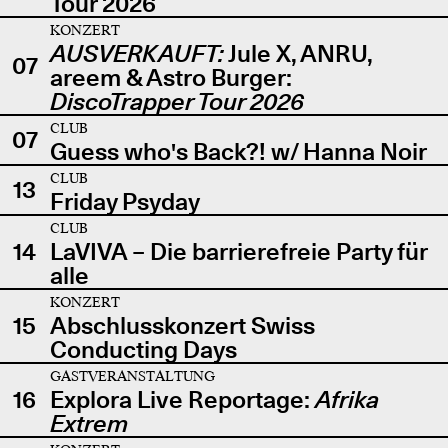
Tour 2026
KONZERT
AUSVERKAUFT:
Jule X, ANRU,
07
areem & Astro Burger:
DiscoTrapper Tour 2026
CLUB
07
Guess who's Back?! w/ Hanna Noir
CLUB
13
Friday Psyday
CLUB
14
LaVIVA – Die barrierefreie Party für
alle
KONZERT
15
Abschlusskonzert Swiss
Conducting Days
GASTVERANSTALTUNG
16
Explora Live Reportage:
Afrika
Extrem