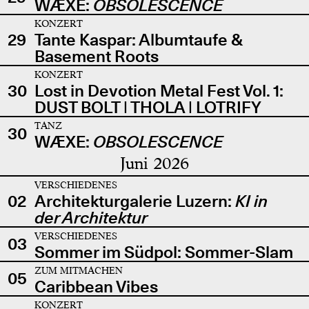
WÆXE:
OBSOLESCENCE
KONZERT
29
Tante Kaspar: Albumtaufe &
Basement Roots
KONZERT
30
Lost in Devotion Metal Fest Vol. 1:
DUST BOLT | THOLA | LOTRIFY
TANZ
30
WÆXE:
OBSOLESCENCE
Juni 2026
VERSCHIEDENES
02
Architekturgalerie Luzern:
KI in
der Architektur
VERSCHIEDENES
03
Sommer im Südpol: Sommer-Slam
ZUM MITMACHEN
05
Caribbean Vibes
KONZERT