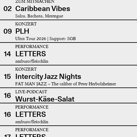
ZUM MITMACHEN
02
Caribbean Vibes
Salsa, Bachata, Merengue
KONZERT
09
PLH
Ultra Tour 2026 | Support: SGB
PERFORMANCE
14
LETTERS
amburo/fleischlin
KONZERT
15
Intercity Jazz Nights
FAT MAN JAZZ – The caliber of Peter Herbolzheimer
LIVE-PODCAST
16
Wurst-Käse-Salat
PERFORMANCE
16
LETTERS
amburo/fleischlin
PERFORMANCE
17
LETTERS