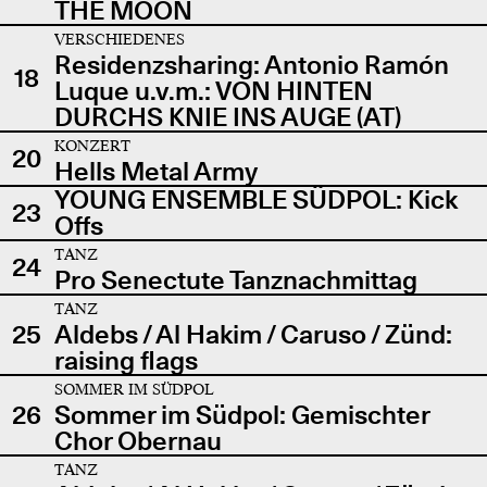
THE MOON
VERSCHIEDENES
Residenzsharing: Antonio Ramón
18
Luque u.v.m.: VON HINTEN
DURCHS KNIE INS AUGE (AT)
KONZERT
20
Hells Metal Army
YOUNG ENSEMBLE SÜDPOL: Kick
23
Offs
TANZ
24
Pro Senectute Tanznachmittag
TANZ
25
Aldebs / Al Hakim / Caruso / Zünd:
raising flags
SOMMER IM SÜDPOL
26
Sommer im Südpol: Gemischter
Chor Obernau
TANZ