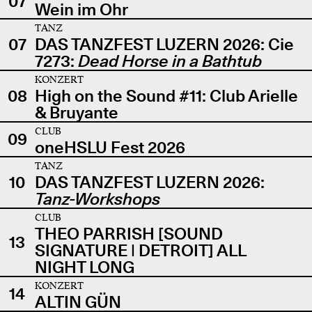
07
Wein im Ohr
TANZ
07
DAS TANZFEST LUZERN 2026: Cie
7273:
Dead Horse in a Bathtub
KONZERT
08
High on the Sound #11: Club Arielle
& Bruyante
CLUB
09
oneHSLU Fest 2026
TANZ
10
DAS TANZFEST LUZERN 2026:
Tanz-Workshops
CLUB
THEO PARRISH [SOUND
13
SIGNATURE | DETROIT] ALL
NIGHT LONG
KONZERT
14
ALTIN GÜN