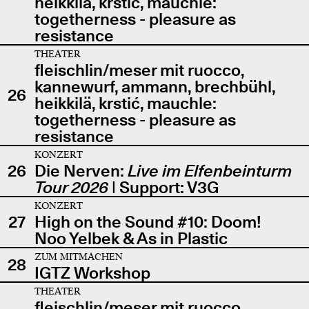
heikkilä, krstić, mauchle:
togetherness - pleasure as
resistance
THEATER
fleischlin/meser mit ruocco,
kannewurf, ammann, brechbühl,
26
heikkilä, krstić, mauchle:
togetherness - pleasure as
resistance
KONZERT
26
Die Nerven:
Live im Elfenbeinturm
Tour 2026
| Support: V3G
KONZERT
27
High on the Sound #10: Doom!
Noo Yelbek & As in Plastic
ZUM MITMACHEN
28
IGTZ Workshop
THEATER
fleischlin/meser mit ruocco,