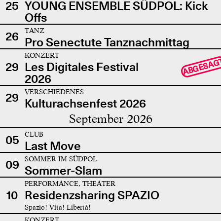
25
YOUNG ENSEMBLE SÜDPOL: Kick
Offs
TANZ
26
Pro Senectute Tanznachmittag
KONZERT
ABGESAG
29
Les Digitales Festival
2026
VERSCHIEDENES
29
Kulturachsenfest 2026
September 2026
CLUB
05
Last Move
SOMMER IM SÜDPOL
09
Sommer-Slam
PERFORMANCE, THEATER
10
Residenzsharing SPAZIO
Spazio! Vita! Libertà!
KONZERT