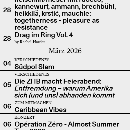
kannewurf, ammann, brechbühl,
28
heikkilä, krstić, mauchle:
togetherness - pleasure as
resistance
Drag im Ring Vol. 4
28
by Rachel Harder
März 2026
VERSCHIEDENES
04
Südpol Slam
VERSCHIEDENES
Die ZHB macht Feierabend:
05
Entfremdung – warum Amerika
sich (und uns) abhanden kommt
ZUM MITMACHEN
06
Caribbean Vibes
KONZERT
06
Opération Zéro - Almost Summer