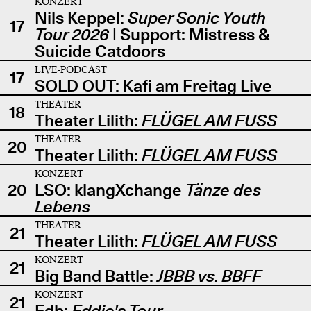
KONZERT
Nils Keppel:
Super Sonic Youth
17
Tour 2026
| Support: Mistress &
Suicide Catdoors
LIVE-PODCAST
17
SOLD OUT: Kafi am Freitag Live
THEATER
18
Theater Lilith:
FLÜGEL AM FUSS
THEATER
20
Theater Lilith:
FLÜGEL AM FUSS
KONZERT
20
LSO: klangXchange
Tänze des
Lebens
THEATER
21
Theater Lilith:
FLÜGEL AM FUSS
KONZERT
21
Big Band Battle:
JBBB vs. BBFF
KONZERT
21
Edb:
Eddie's Tour