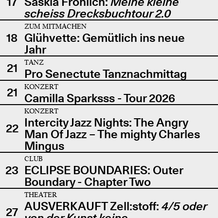
17
Saskia Fröhlich:
Meine kleine
scheiss Drecksbuchtour 2.0
ZUM MITMACHEN
18
Glühvette: Gemütlich ins neue
Jahr
TANZ
21
Pro Senectute Tanznachmittag
KONZERT
21
Camilla Sparksss - Tour 2026
KONZERT
Intercity Jazz Nights: The Angry
22
Man Of Jazz – The mighty Charles
Mingus
CLUB
23
ECLIPSE BOUNDARIES: Outer
Boundary - Chapter Two
THEATER
AUSVERKAUFT Zell:stoff:
4/5 oder
27
von der Kunst keine