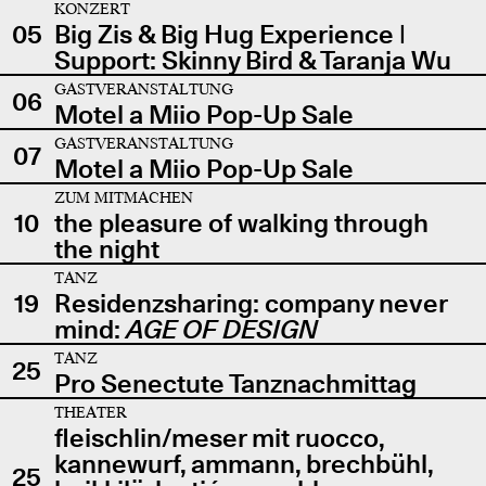
KONZERT
05
Big Zis & Big Hug Experience |
Support: Skinny Bird & Taranja Wu
GASTVERANSTALTUNG
06
Motel a Miio Pop-Up Sale
GASTVERANSTALTUNG
07
Motel a Miio Pop-Up Sale
ZUM MITMACHEN
10
the pleasure of walking through
the night
TANZ
19
Residenzsharing: company never
mind:
AGE OF DESIGN
TANZ
25
Pro Senectute Tanznachmittag
THEATER
fleischlin/meser mit ruocco,
kannewurf, ammann, brechbühl,
25