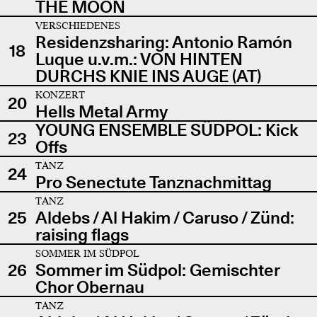
THE MOON
VERSCHIEDENES
Residenzsharing: Antonio Ramón
18
Luque u.v.m.: VON HINTEN
DURCHS KNIE INS AUGE (AT)
KONZERT
20
Hells Metal Army
YOUNG ENSEMBLE SÜDPOL: Kick
23
Offs
TANZ
24
Pro Senectute Tanznachmittag
TANZ
25
Aldebs / Al Hakim / Caruso / Zünd:
raising flags
SOMMER IM SÜDPOL
26
Sommer im Südpol: Gemischter
Chor Obernau
TANZ