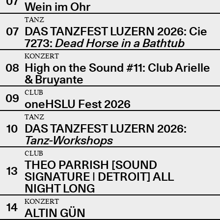
07
Wein im Ohr
TANZ
07
DAS TANZFEST LUZERN 2026: Cie
7273:
Dead Horse in a Bathtub
KONZERT
08
High on the Sound #11: Club Arielle
& Bruyante
CLUB
09
oneHSLU Fest 2026
TANZ
10
DAS TANZFEST LUZERN 2026:
Tanz-Workshops
CLUB
THEO PARRISH [SOUND
13
SIGNATURE | DETROIT] ALL
NIGHT LONG
KONZERT
14
ALTIN GÜN