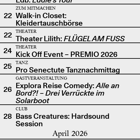
ZUM MITMACHEN
22
Walk-in Closet:
Kleidertauschbörse
THEATER
22
Theater Lilith:
FLÜGEL AM FUSS
THEATER
24
Kick Off Event – PREMIO 2026
TANZ
25
Pro Senectute Tanznachmittag
GASTVERANSTALTUNG
Explora Reise Comedy:
Alle an
26
Bord?! – Drei Verrückte im
Solarboot
CLUB
28
Bass Creatures: Hardsound
Session
April 2026