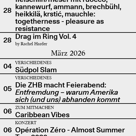
kannewurf, ammann, brechbühl,
28
heikkilä, krstić, mauchle:
togetherness - pleasure as
resistance
Drag im Ring Vol. 4
28
by Rachel Harder
März 2026
VERSCHIEDENES
04
Südpol Slam
VERSCHIEDENES
Die ZHB macht Feierabend:
05
Entfremdung – warum Amerika
sich (und uns) abhanden kommt
ZUM MITMACHEN
06
Caribbean Vibes
KONZERT
06
Opération Zéro - Almost Summer