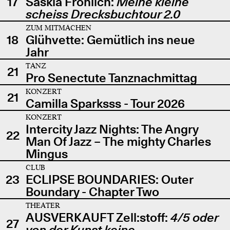
17
Saskia Fröhlich:
Meine kleine
scheiss Drecksbuchtour 2.0
ZUM MITMACHEN
18
Glühvette: Gemütlich ins neue
Jahr
TANZ
21
Pro Senectute Tanznachmittag
KONZERT
21
Camilla Sparksss - Tour 2026
KONZERT
Intercity Jazz Nights: The Angry
22
Man Of Jazz – The mighty Charles
Mingus
CLUB
23
ECLIPSE BOUNDARIES: Outer
Boundary - Chapter Two
THEATER
AUSVERKAUFT Zell:stoff:
4/5 oder
27
von der Kunst keine