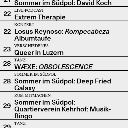
Sommer im Südpol: David Koch
LIVE-PODCAST
22
Extrem Therapie
KONZERT
22
Losus Reynoso:
Rompecabeza
Albumtaufe
VERSCHIEDENES
23
Queer in Luzern
TANZ
28
WÆXE:
OBSOLESCENCE
SOMMER IM SÜDPOL
28
Sommer im Südpol: Deep Fried
Galaxy
ZUM MITMACHEN
Sommer im Südpol:
29
Quartierverein Kehrhof: Musik-
Bingo
TANZ
29