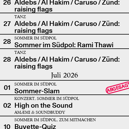
26
Aldebs / Al Hakim / Caruso / Zünd:
raising flags
TANZ
27
Aldebs / Al Hakim / Caruso / Zünd:
raising flags
SOMMER IM SÜDPOL
28
Sommer im Südpol: Rami Thawi
TANZ
28
Aldebs / Al Hakim / Caruso / Zünd:
raising flags
Juli 2026
SOMMER IM SÜDPOL
ABGESAG
01
Sommer-Slam
KONZERT, SOMMER IM SÜDPOL
02
High on the Sound
AMÆMI & SOUNDBUDDY
SOMMER IM SÜDPOL, ZUM MITMACHEN
10
Buvette-Quiz