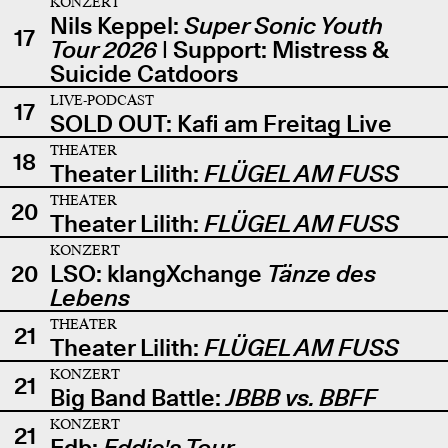
KONZERT
Nils Keppel:
Super Sonic Youth
17
Tour 2026
| Support: Mistress &
Suicide Catdoors
LIVE-PODCAST
17
SOLD OUT: Kafi am Freitag Live
THEATER
18
Theater Lilith:
FLÜGEL AM FUSS
THEATER
20
Theater Lilith:
FLÜGEL AM FUSS
KONZERT
20
LSO: klangXchange
Tänze des
Lebens
THEATER
21
Theater Lilith:
FLÜGEL AM FUSS
KONZERT
21
Big Band Battle:
JBBB vs. BBFF
KONZERT
21
Edb:
Eddie's Tour