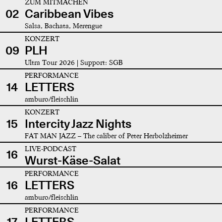
ZUM MITMACHEN
02
Caribbean Vibes
Salsa, Bachata, Merengue
KONZERT
09
PLH
Ultra Tour 2026 | Support: SGB
PERFORMANCE
14
LETTERS
amburo/fleischlin
KONZERT
15
Intercity Jazz Nights
FAT MAN JAZZ – The caliber of Peter Herbolzheimer
LIVE-PODCAST
16
Wurst-Käse-Salat
PERFORMANCE
16
LETTERS
amburo/fleischlin
PERFORMANCE
17
LETTERS