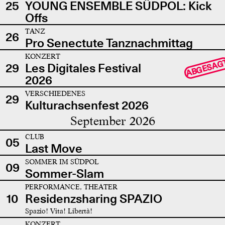
25
YOUNG ENSEMBLE SÜDPOL: Kick
Offs
TANZ
26
Pro Senectute Tanznachmittag
KONZERT
ABGESAG
29
Les Digitales Festival
2026
VERSCHIEDENES
29
Kulturachsenfest 2026
September 2026
CLUB
05
Last Move
SOMMER IM SÜDPOL
09
Sommer-Slam
PERFORMANCE, THEATER
10
Residenzsharing SPAZIO
Spazio! Vita! Libertà!
KONZERT