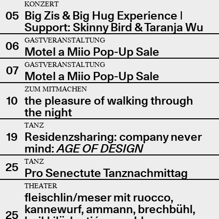
KONZERT
05
Big Zis & Big Hug Experience |
Support: Skinny Bird & Taranja Wu
GASTVERANSTALTUNG
06
Motel a Miio Pop-Up Sale
GASTVERANSTALTUNG
07
Motel a Miio Pop-Up Sale
ZUM MITMACHEN
10
the pleasure of walking through
the night
TANZ
19
Residenzsharing: company never
mind:
AGE OF DESIGN
TANZ
25
Pro Senectute Tanznachmittag
THEATER
fleischlin/meser mit ruocco,
kannewurf, ammann, brechbühl,
25