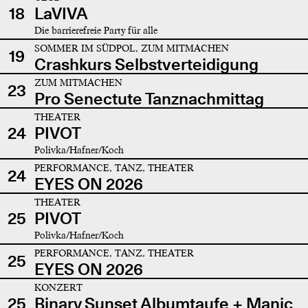
18
LaVIVA
Die barrierefreie Party für alle
SOMMER IM SÜDPOL, ZUM MITMACHEN
19
Crashkurs Selbstverteidigung
ZUM MITMACHEN
23
Pro Senectute Tanznachmittag
THEATER
24
PIVOT
Polivka/Hafner/Koch
PERFORMANCE, TANZ, THEATER
24
EYES ON 2026
THEATER
25
PIVOT
Polivka/Hafner/Koch
PERFORMANCE, TANZ, THEATER
25
EYES ON 2026
KONZERT
25
Binary Sunset Albumtaufe + Manic