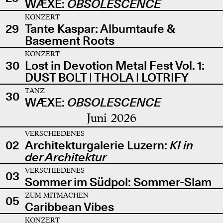
WÆXE:
OBSOLESCENCE
KONZERT
29
Tante Kaspar: Albumtaufe &
Basement Roots
KONZERT
30
Lost in Devotion Metal Fest Vol. 1:
DUST BOLT | THOLA | LOTRIFY
TANZ
30
WÆXE:
OBSOLESCENCE
Juni 2026
VERSCHIEDENES
02
Architekturgalerie Luzern:
KI in
der Architektur
VERSCHIEDENES
03
Sommer im Südpol: Sommer-Slam
ZUM MITMACHEN
05
Caribbean Vibes
KONZERT