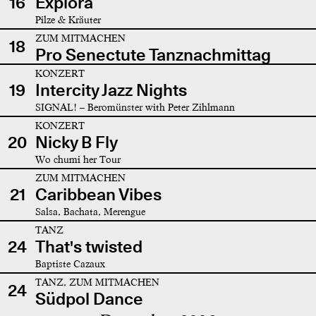
16
Explora
Pilze & Kräuter
ZUM MITMACHEN
18
Pro Senectute Tanznachmittag
KONZERT
19
Intercity Jazz Nights
SIGNAL! – Beromünster with Peter Zihlmann
KONZERT
20
Nicky B Fly
Wo chumi her Tour
ZUM MITMACHEN
21
Caribbean Vibes
Salsa, Bachata, Merengue
TANZ
24
That's twisted
Baptiste Cazaux
TANZ, ZUM MITMACHEN
24
Südpol Dance