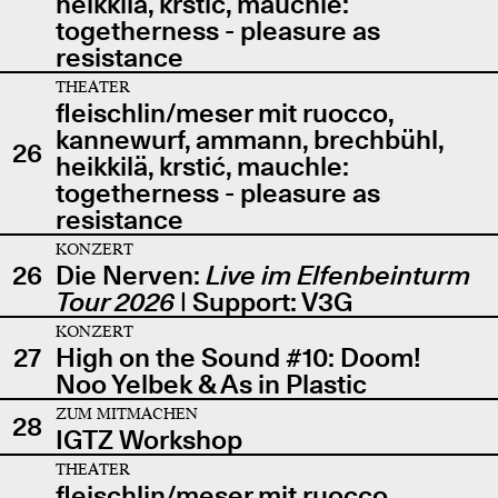
heikkilä, krstić, mauchle:
togetherness - pleasure as
resistance
THEATER
fleischlin/meser mit ruocco,
kannewurf, ammann, brechbühl,
26
heikkilä, krstić, mauchle:
togetherness - pleasure as
resistance
KONZERT
26
Die Nerven:
Live im Elfenbeinturm
Tour 2026
| Support: V3G
KONZERT
27
High on the Sound #10: Doom!
Noo Yelbek & As in Plastic
ZUM MITMACHEN
28
IGTZ Workshop
THEATER
fleischlin/meser mit ruocco,