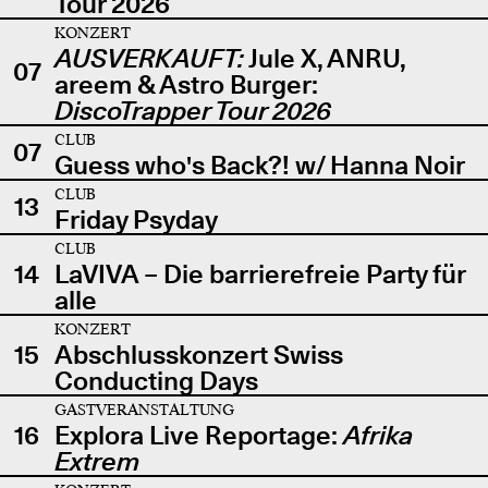
Tour 2026
KONZERT
AUSVERKAUFT:
Jule X, ANRU,
07
areem & Astro Burger:
DiscoTrapper Tour 2026
CLUB
07
Guess who's Back?! w/ Hanna Noir
CLUB
13
Friday Psyday
CLUB
14
LaVIVA – Die barrierefreie Party für
alle
KONZERT
15
Abschlusskonzert Swiss
Conducting Days
GASTVERANSTALTUNG
16
Explora Live Reportage:
Afrika
Extrem