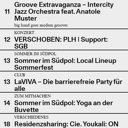
Groove Extravaganza – Intercity
11
Jazz Orchestra feat. Anatole
Muster
big band goes modern grooves
KONZERT
12
VERSCHOBEN: PLH | Support:
SGB
SOMMER IM SÜDPOL
13
Sommer im Südpol: Local Lineup
Sommerfest
CLUB
13
LaVIVA – Die barrierefreie Party für
alle
ZUM MITMACHEN
14
Sommer im Südpol: Yoga an der
Buvette
VERSCHIEDENES
18
Residenzsharing: Cie. Youkali: ON