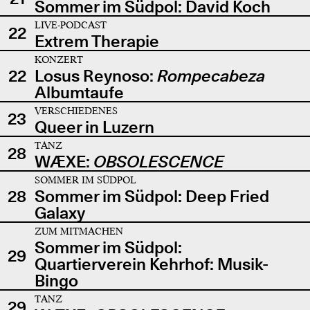
Sommer im Südpol: David Koch
LIVE-PODCAST
22
Extrem Therapie
KONZERT
22
Losus Reynoso:
Rompecabeza
Albumtaufe
VERSCHIEDENES
23
Queer in Luzern
TANZ
28
WÆXE:
OBSOLESCENCE
SOMMER IM SÜDPOL
28
Sommer im Südpol: Deep Fried
Galaxy
ZUM MITMACHEN
Sommer im Südpol:
29
Quartierverein Kehrhof: Musik-
Bingo
TANZ
29