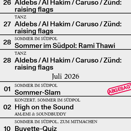
26
Aldebs / Al Hakim / Caruso / Zünd:
raising flags
TANZ
27
Aldebs / Al Hakim / Caruso / Zünd:
raising flags
SOMMER IM SÜDPOL
28
Sommer im Südpol: Rami Thawi
TANZ
28
Aldebs / Al Hakim / Caruso / Zünd:
raising flags
Juli 2026
SOMMER IM SÜDPOL
ABGESAG
01
Sommer-Slam
KONZERT, SOMMER IM SÜDPOL
02
High on the Sound
AMÆMI & SOUNDBUDDY
SOMMER IM SÜDPOL, ZUM MITMACHEN
10
Buvette-Quiz