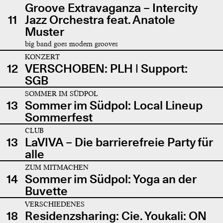
Groove Extravaganza – Intercity
11
Jazz Orchestra feat. Anatole
Muster
big band goes modern grooves
KONZERT
12
VERSCHOBEN: PLH | Support:
SGB
SOMMER IM SÜDPOL
13
Sommer im Südpol: Local Lineup
Sommerfest
CLUB
13
LaVIVA – Die barrierefreie Party für
alle
ZUM MITMACHEN
14
Sommer im Südpol: Yoga an der
Buvette
VERSCHIEDENES
18
Residenzsharing: Cie. Youkali: ON