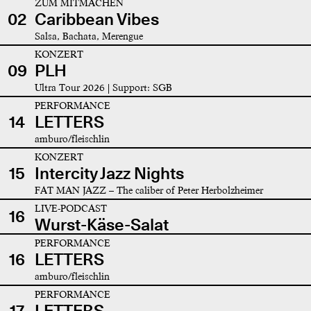
ZUM MITMACHEN
02
Caribbean Vibes
Salsa, Bachata, Merengue
KONZERT
09
PLH
Ultra Tour 2026 | Support: SGB
PERFORMANCE
14
LETTERS
amburo/fleischlin
KONZERT
15
Intercity Jazz Nights
FAT MAN JAZZ – The caliber of Peter Herbolzheimer
LIVE-PODCAST
16
Wurst-Käse-Salat
PERFORMANCE
16
LETTERS
amburo/fleischlin
PERFORMANCE
17
LETTERS