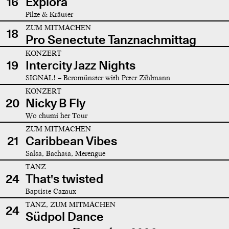
16
Explora
Pilze & Kräuter
ZUM MITMACHEN
18
Pro Senectute Tanznachmittag
KONZERT
19
Intercity Jazz Nights
SIGNAL! – Beromünster with Peter Zihlmann
KONZERT
20
Nicky B Fly
Wo chumi her Tour
ZUM MITMACHEN
21
Caribbean Vibes
Salsa, Bachata, Merengue
TANZ
24
That's twisted
Baptiste Cazaux
TANZ, ZUM MITMACHEN
24
Südpol Dance