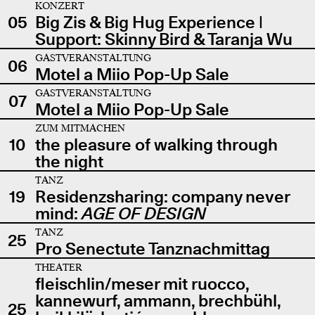
KONZERT
05
Big Zis & Big Hug Experience |
Support: Skinny Bird & Taranja Wu
GASTVERANSTALTUNG
06
Motel a Miio Pop-Up Sale
GASTVERANSTALTUNG
07
Motel a Miio Pop-Up Sale
ZUM MITMACHEN
10
the pleasure of walking through
the night
TANZ
19
Residenzsharing: company never
mind:
AGE OF DESIGN
TANZ
25
Pro Senectute Tanznachmittag
THEATER
fleischlin/meser mit ruocco,
kannewurf, ammann, brechbühl,
25