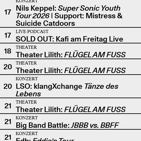
KONZERT
Nils Keppel:
Super Sonic Youth
17
Tour 2026
| Support: Mistress &
Suicide Catdoors
LIVE-PODCAST
17
SOLD OUT: Kafi am Freitag Live
THEATER
18
Theater Lilith:
FLÜGEL AM FUSS
THEATER
20
Theater Lilith:
FLÜGEL AM FUSS
KONZERT
20
LSO: klangXchange
Tänze des
Lebens
THEATER
21
Theater Lilith:
FLÜGEL AM FUSS
KONZERT
21
Big Band Battle:
JBBB vs. BBFF
KONZERT
21
Edb:
Eddie's Tour