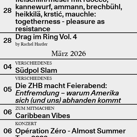
kannewurf, ammann, brechbühl,
28
heikkilä, krstić, mauchle:
togetherness - pleasure as
resistance
Drag im Ring Vol. 4
28
by Rachel Harder
März 2026
VERSCHIEDENES
04
Südpol Slam
VERSCHIEDENES
Die ZHB macht Feierabend:
05
Entfremdung – warum Amerika
sich (und uns) abhanden kommt
ZUM MITMACHEN
06
Caribbean Vibes
KONZERT
06
Opération Zéro - Almost Summer