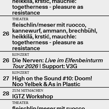
heikkilä, krstić, mauchle:
togetherness - pleasure as
resistance
THEATER
fleischlin/meser mit ruocco,
kannewurf, ammann, brechbühl,
26
heikkilä, krstić, mauchle:
togetherness - pleasure as
resistance
KONZERT
26
Die Nerven:
Live im Elfenbeinturm
Tour 2026
| Support: V3G
KONZERT
27
High on the Sound #10: Doom!
Noo Yelbek & As in Plastic
ZUM MITMACHEN
28
IGTZ Workshop
THEATER
fleischlin/meser mit ruocco,