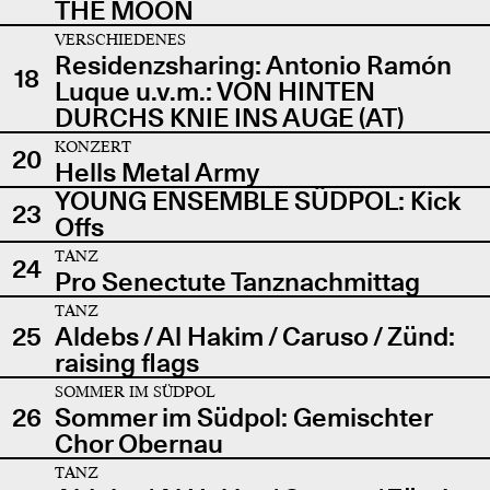
THE MOON
VERSCHIEDENES
Residenzsharing: Antonio Ramón
18
Luque u.v.m.: VON HINTEN
DURCHS KNIE INS AUGE (AT)
KONZERT
20
Hells Metal Army
YOUNG ENSEMBLE SÜDPOL: Kick
23
Offs
TANZ
24
Pro Senectute Tanznachmittag
TANZ
25
Aldebs / Al Hakim / Caruso / Zünd:
raising flags
SOMMER IM SÜDPOL
26
Sommer im Südpol: Gemischter
Chor Obernau
TANZ