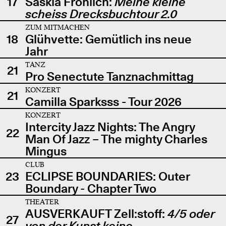
17
Saskia Fröhlich:
Meine kleine
scheiss Drecksbuchtour 2.0
ZUM MITMACHEN
18
Glühvette: Gemütlich ins neue
Jahr
TANZ
21
Pro Senectute Tanznachmittag
KONZERT
21
Camilla Sparksss - Tour 2026
KONZERT
Intercity Jazz Nights: The Angry
22
Man Of Jazz – The mighty Charles
Mingus
CLUB
23
ECLIPSE BOUNDARIES: Outer
Boundary - Chapter Two
THEATER
AUSVERKAUFT Zell:stoff:
4/5 oder
27
von der Kunst keine