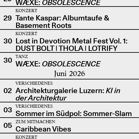
WÆXE:
OBSOLESCENCE
KONZERT
29
Tante Kaspar: Albumtaufe &
Basement Roots
KONZERT
30
Lost in Devotion Metal Fest Vol. 1:
DUST BOLT | THOLA | LOTRIFY
TANZ
30
WÆXE:
OBSOLESCENCE
Juni 2026
VERSCHIEDENES
02
Architekturgalerie Luzern:
KI in
der Architektur
VERSCHIEDENES
03
Sommer im Südpol: Sommer-Slam
ZUM MITMACHEN
05
Caribbean Vibes
KONZERT