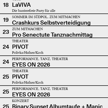
18
LaVIVA
Die barrierefreie Party für alle
SOMMER IM SÜDPOL, ZUM MITMACHEN
19
Crashkurs Selbstverteidigung
ZUM MITMACHEN
23
Pro Senectute Tanznachmittag
THEATER
24
PIVOT
Polivka/Hafner/Koch
PERFORMANCE, TANZ, THEATER
24
EYES ON 2026
THEATER
25
PIVOT
Polivka/Hafner/Koch
PERFORMANCE, TANZ, THEATER
25
EYES ON 2026
KONZERT
25
Binary Sunset Albumtaufe + Manic