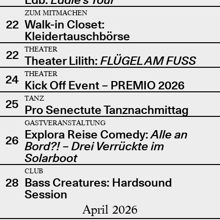
ZUM MITMACHEN
22
Walk-in Closet:
Kleidertauschbörse
THEATER
22
Theater Lilith:
FLÜGEL AM FUSS
THEATER
24
Kick Off Event – PREMIO 2026
TANZ
25
Pro Senectute Tanznachmittag
GASTVERANSTALTUNG
Explora Reise Comedy:
Alle an
26
Bord?! – Drei Verrückte im
Solarboot
CLUB
28
Bass Creatures: Hardsound
Session
April 2026