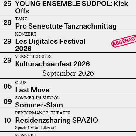
25
YOUNG ENSEMBLE SÜDPOL: Kick
Offs
TANZ
26
Pro Senectute Tanznachmittag
KONZERT
ABGESAG
29
Les Digitales Festival
2026
VERSCHIEDENES
29
Kulturachsenfest 2026
September 2026
CLUB
05
Last Move
SOMMER IM SÜDPOL
09
Sommer-Slam
PERFORMANCE, THEATER
10
Residenzsharing SPAZIO
Spazio! Vita! Libertà!
KONZERT