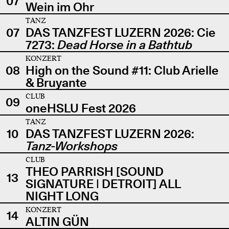
07
Wein im Ohr
TANZ
07
DAS TANZFEST LUZERN 2026: Cie
7273:
Dead Horse in a Bathtub
KONZERT
08
High on the Sound #11: Club Arielle
& Bruyante
CLUB
09
oneHSLU Fest 2026
TANZ
10
DAS TANZFEST LUZERN 2026:
Tanz-Workshops
CLUB
THEO PARRISH [SOUND
13
SIGNATURE | DETROIT] ALL
NIGHT LONG
KONZERT
14
ALTIN GÜN