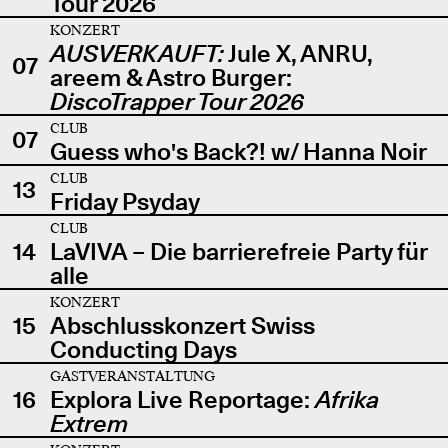
Tour 2026
KONZERT
AUSVERKAUFT:
Jule X, ANRU,
07
areem & Astro Burger:
DiscoTrapper Tour 2026
CLUB
07
Guess who's Back?! w/ Hanna Noir
CLUB
13
Friday Psyday
CLUB
14
LaVIVA – Die barrierefreie Party für
alle
KONZERT
15
Abschlusskonzert Swiss
Conducting Days
GASTVERANSTALTUNG
16
Explora Live Reportage:
Afrika
Extrem