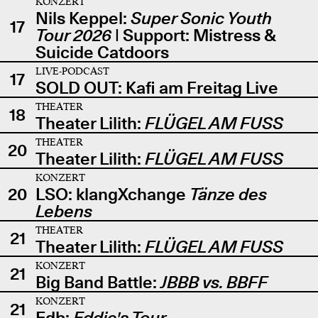
KONZERT
Nils Keppel:
Super Sonic Youth
17
Tour 2026
| Support: Mistress &
Suicide Catdoors
LIVE-PODCAST
17
SOLD OUT: Kafi am Freitag Live
THEATER
18
Theater Lilith:
FLÜGEL AM FUSS
THEATER
20
Theater Lilith:
FLÜGEL AM FUSS
KONZERT
20
LSO: klangXchange
Tänze des
Lebens
THEATER
21
Theater Lilith:
FLÜGEL AM FUSS
KONZERT
21
Big Band Battle:
JBBB vs. BBFF
KONZERT
21
Edb:
Eddie's Tour