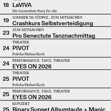
18
LaVIVA
Die barrierefreie Party für alle
SOMMER IM SÜDPOL, ZUM MITMACHEN
19
Crashkurs Selbstverteidigung
ZUM MITMACHEN
23
Pro Senectute Tanznachmittag
THEATER
24
PIVOT
Polivka/Hafner/Koch
PERFORMANCE, TANZ, THEATER
24
EYES ON 2026
THEATER
25
PIVOT
Polivka/Hafner/Koch
PERFORMANCE, TANZ, THEATER
25
EYES ON 2026
KONZERT
25
Binary Sunset Albumtaufe + Manic