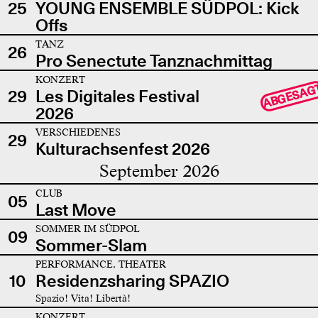
25
YOUNG ENSEMBLE SÜDPOL: Kick
Offs
TANZ
26
Pro Senectute Tanznachmittag
KONZERT
ABGESAG
29
Les Digitales Festival
2026
VERSCHIEDENES
29
Kulturachsenfest 2026
September 2026
CLUB
05
Last Move
SOMMER IM SÜDPOL
09
Sommer-Slam
PERFORMANCE, THEATER
10
Residenzsharing SPAZIO
Spazio! Vita! Libertà!
KONZERT