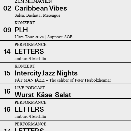
ZUM MITMACHEN
02
Caribbean Vibes
Salsa, Bachata, Merengue
KONZERT
09
PLH
Ultra Tour 2026 | Support: SGB
PERFORMANCE
14
LETTERS
amburo/fleischlin
KONZERT
15
Intercity Jazz Nights
FAT MAN JAZZ – The caliber of Peter Herbolzheimer
LIVE-PODCAST
16
Wurst-Käse-Salat
PERFORMANCE
16
LETTERS
amburo/fleischlin
PERFORMANCE
17
LETTERS