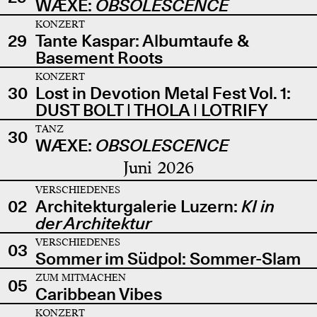
WÆXE:
OBSOLESCENCE
KONZERT
29
Tante Kaspar: Albumtaufe &
Basement Roots
KONZERT
30
Lost in Devotion Metal Fest Vol. 1:
DUST BOLT | THOLA | LOTRIFY
TANZ
30
WÆXE:
OBSOLESCENCE
Juni 2026
VERSCHIEDENES
02
Architekturgalerie Luzern:
KI in
der Architektur
VERSCHIEDENES
03
Sommer im Südpol: Sommer-Slam
ZUM MITMACHEN
05
Caribbean Vibes
KONZERT