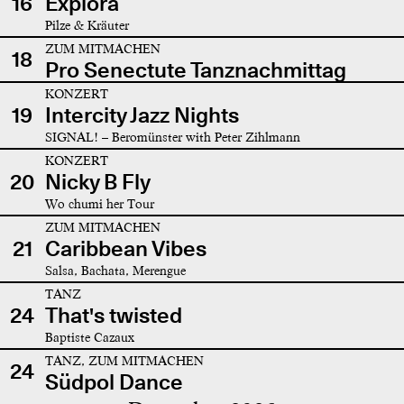
16
Explora
Pilze & Kräuter
ZUM MITMACHEN
18
Pro Senectute Tanznachmittag
KONZERT
19
Intercity Jazz Nights
SIGNAL! – Beromünster with Peter Zihlmann
KONZERT
20
Nicky B Fly
Wo chumi her Tour
ZUM MITMACHEN
21
Caribbean Vibes
Salsa, Bachata, Merengue
TANZ
24
That's twisted
Baptiste Cazaux
TANZ, ZUM MITMACHEN
24
Südpol Dance