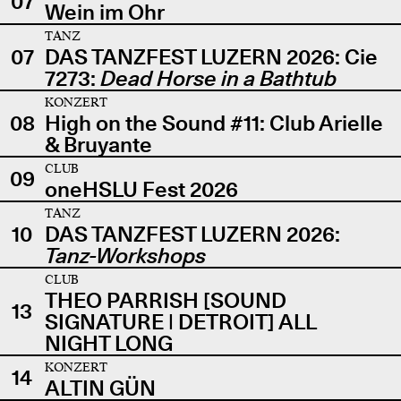
07
Wein im Ohr
TANZ
07
DAS TANZFEST LUZERN 2026: Cie
7273:
Dead Horse in a Bathtub
KONZERT
08
High on the Sound #11: Club Arielle
& Bruyante
CLUB
09
oneHSLU Fest 2026
TANZ
10
DAS TANZFEST LUZERN 2026:
Tanz-Workshops
CLUB
THEO PARRISH [SOUND
13
SIGNATURE | DETROIT] ALL
NIGHT LONG
KONZERT
14
ALTIN GÜN