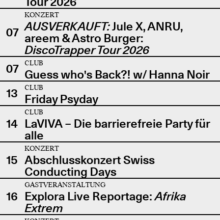
Tour 2026
KONZERT
AUSVERKAUFT:
Jule X, ANRU,
07
areem & Astro Burger:
DiscoTrapper Tour 2026
CLUB
07
Guess who's Back?! w/ Hanna Noir
CLUB
13
Friday Psyday
CLUB
14
LaVIVA – Die barrierefreie Party für
alle
KONZERT
15
Abschlusskonzert Swiss
Conducting Days
GASTVERANSTALTUNG
16
Explora Live Reportage:
Afrika
Extrem