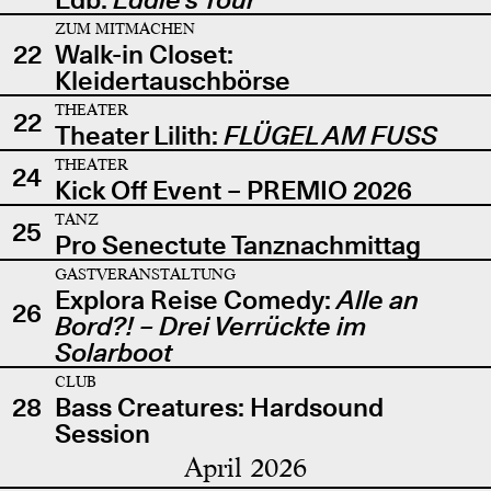
ZUM MITMACHEN
22
Walk-in Closet:
Kleidertauschbörse
THEATER
22
Theater Lilith:
FLÜGEL AM FUSS
THEATER
24
Kick Off Event – PREMIO 2026
TANZ
25
Pro Senectute Tanznachmittag
GASTVERANSTALTUNG
Explora Reise Comedy:
Alle an
26
Bord?! – Drei Verrückte im
Solarboot
CLUB
28
Bass Creatures: Hardsound
Session
April 2026