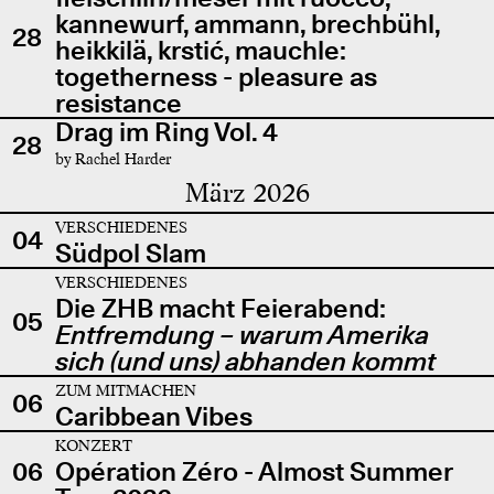
kannewurf, ammann, brechbühl,
28
heikkilä, krstić, mauchle:
togetherness - pleasure as
resistance
Drag im Ring Vol. 4
28
by Rachel Harder
März 2026
VERSCHIEDENES
04
Südpol Slam
VERSCHIEDENES
Die ZHB macht Feierabend:
05
Entfremdung – warum Amerika
sich (und uns) abhanden kommt
ZUM MITMACHEN
06
Caribbean Vibes
KONZERT
06
Opération Zéro - Almost Summer