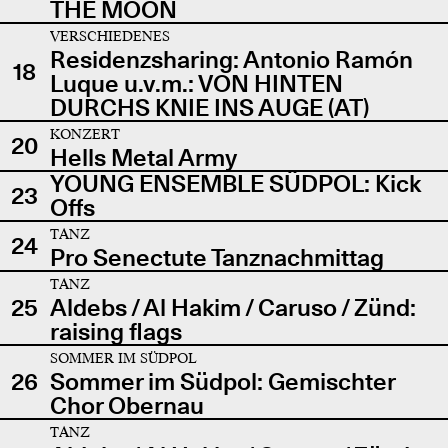
THE MOON
VERSCHIEDENES
Residenzsharing: Antonio Ramón
18
Luque u.v.m.: VON HINTEN
DURCHS KNIE INS AUGE (AT)
KONZERT
20
Hells Metal Army
YOUNG ENSEMBLE SÜDPOL: Kick
23
Offs
TANZ
24
Pro Senectute Tanznachmittag
TANZ
25
Aldebs / Al Hakim / Caruso / Zünd:
raising flags
SOMMER IM SÜDPOL
26
Sommer im Südpol: Gemischter
Chor Obernau
TANZ