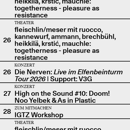
heikkilä, krstić, mauchle:
togetherness - pleasure as
resistance
THEATER
fleischlin/meser mit ruocco,
kannewurf, ammann, brechbühl,
26
heikkilä, krstić, mauchle:
togetherness - pleasure as
resistance
KONZERT
26
Die Nerven:
Live im Elfenbeinturm
Tour 2026
| Support: V3G
KONZERT
27
High on the Sound #10: Doom!
Noo Yelbek & As in Plastic
ZUM MITMACHEN
28
IGTZ Workshop
THEATER
fleischlin/meser mit ruocco,