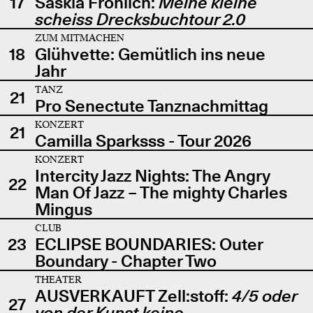
17
Saskia Fröhlich:
Meine kleine
scheiss Drecksbuchtour 2.0
ZUM MITMACHEN
18
Glühvette: Gemütlich ins neue
Jahr
TANZ
21
Pro Senectute Tanznachmittag
KONZERT
21
Camilla Sparksss - Tour 2026
KONZERT
Intercity Jazz Nights: The Angry
22
Man Of Jazz – The mighty Charles
Mingus
CLUB
23
ECLIPSE BOUNDARIES: Outer
Boundary - Chapter Two
THEATER
AUSVERKAUFT Zell:stoff:
4/5 oder
27
von der Kunst keine