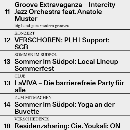
Groove Extravaganza – Intercity
11
Jazz Orchestra feat. Anatole
Muster
big band goes modern grooves
KONZERT
12
VERSCHOBEN: PLH | Support:
SGB
SOMMER IM SÜDPOL
13
Sommer im Südpol: Local Lineup
Sommerfest
CLUB
13
LaVIVA – Die barrierefreie Party für
alle
ZUM MITMACHEN
14
Sommer im Südpol: Yoga an der
Buvette
VERSCHIEDENES
18
Residenzsharing: Cie. Youkali: ON