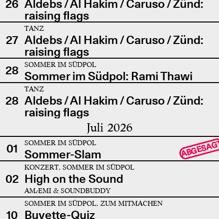
26
Aldebs / Al Hakim / Caruso / Zünd:
raising flags
TANZ
27
Aldebs / Al Hakim / Caruso / Zünd:
raising flags
SOMMER IM SÜDPOL
28
Sommer im Südpol: Rami Thawi
TANZ
28
Aldebs / Al Hakim / Caruso / Zünd:
raising flags
Juli 2026
SOMMER IM SÜDPOL
ABGESAG
01
Sommer-Slam
KONZERT, SOMMER IM SÜDPOL
02
High on the Sound
AMÆMI & SOUNDBUDDY
SOMMER IM SÜDPOL, ZUM MITMACHEN
10
Buvette-Quiz