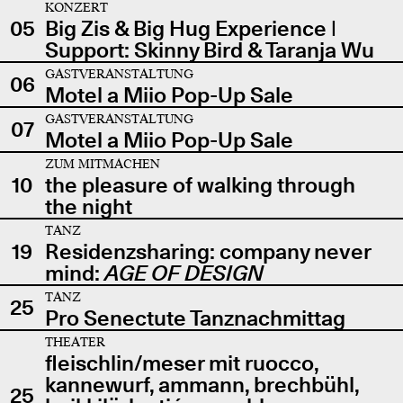
KONZERT
05
Big Zis & Big Hug Experience |
Support: Skinny Bird & Taranja Wu
GASTVERANSTALTUNG
06
Motel a Miio Pop-Up Sale
GASTVERANSTALTUNG
07
Motel a Miio Pop-Up Sale
ZUM MITMACHEN
10
the pleasure of walking through
the night
TANZ
19
Residenzsharing: company never
mind:
AGE OF DESIGN
TANZ
25
Pro Senectute Tanznachmittag
THEATER
fleischlin/meser mit ruocco,
kannewurf, ammann, brechbühl,
25