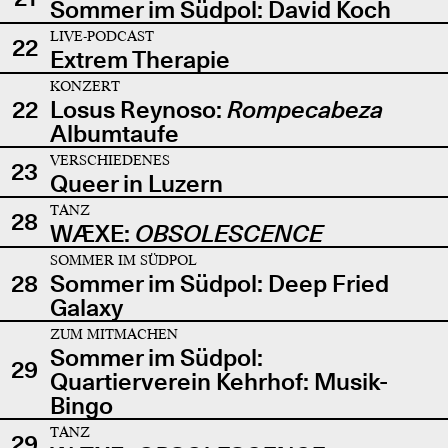
Sommer im Südpol: David Koch
LIVE-PODCAST
22
Extrem Therapie
KONZERT
22
Losus Reynoso:
Rompecabeza
Albumtaufe
VERSCHIEDENES
23
Queer in Luzern
TANZ
28
WÆXE:
OBSOLESCENCE
SOMMER IM SÜDPOL
28
Sommer im Südpol: Deep Fried
Galaxy
ZUM MITMACHEN
Sommer im Südpol:
29
Quartierverein Kehrhof: Musik-
Bingo
TANZ
29