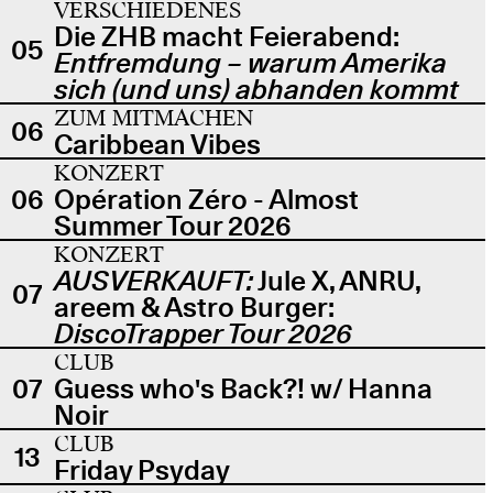
VERSCHIEDENES
Die ZHB macht Feierabend:
05
Entfremdung – warum Amerika
sich (und uns) abhanden kommt
ZUM MITMACHEN
06
Caribbean Vibes
KONZERT
06
Opération Zéro - Almost
Summer Tour 2026
KONZERT
AUSVERKAUFT:
Jule X, ANRU,
07
areem & Astro Burger:
DiscoTrapper Tour 2026
CLUB
07
Guess who's Back?! w/ Hanna
Noir
CLUB
13
Friday Psyday