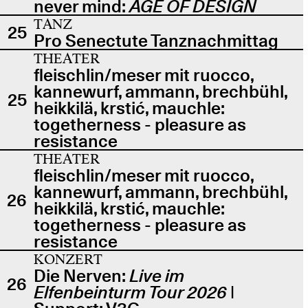
never mind:
AGE OF DESIGN
TANZ
25
Pro Senectute Tanznachmittag
THEATER
fleischlin/meser mit ruocco,
kannewurf, ammann, brechbühl,
25
heikkilä, krstić, mauchle:
togetherness - pleasure as
resistance
THEATER
fleischlin/meser mit ruocco,
kannewurf, ammann, brechbühl,
26
heikkilä, krstić, mauchle:
togetherness - pleasure as
resistance
KONZERT
Die Nerven:
Live im
26
Elfenbeinturm Tour 2026
|