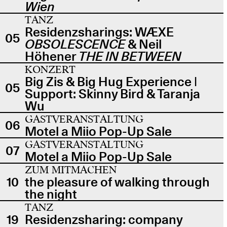
Wien
TANZ
Residenzsharings: WÆXE
05
OBSOLESCENCE
& Neil
Höhener
THE IN BETWEEN
KONZERT
Big Zis & Big Hug Experience |
05
Support: Skinny Bird & Taranja
Wu
GASTVERANSTALTUNG
06
Motel a Miio Pop-Up Sale
GASTVERANSTALTUNG
07
Motel a Miio Pop-Up Sale
ZUM MITMACHEN
10
the pleasure of walking through
the night
TANZ
19
Residenzsharing: company