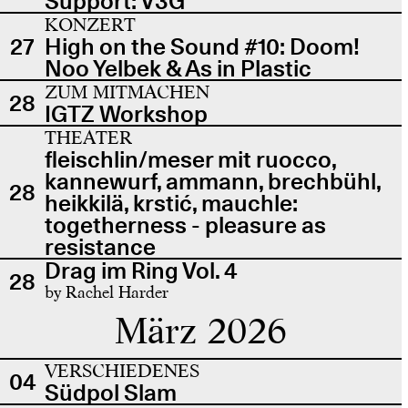
Support: V3G
KONZERT
27
High on the Sound #10: Doom!
Noo Yelbek & As in Plastic
ZUM MITMACHEN
28
IGTZ Workshop
THEATER
fleischlin/meser mit ruocco,
kannewurf, ammann, brechbühl,
28
heikkilä, krstić, mauchle:
togetherness - pleasure as
resistance
Drag im Ring Vol. 4
28
by Rachel Harder
März 2026
VERSCHIEDENES
04
Südpol Slam