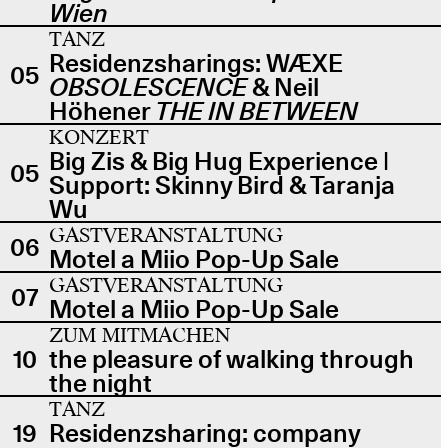
Wien
TANZ
Residenzsharings: WÆXE
05
OBSOLESCENCE
& Neil
Höhener
THE IN BETWEEN
KONZERT
Big Zis & Big Hug Experience |
05
Support: Skinny Bird & Taranja
Wu
GASTVERANSTALTUNG
06
Motel a Miio Pop-Up Sale
GASTVERANSTALTUNG
07
Motel a Miio Pop-Up Sale
ZUM MITMACHEN
10
the pleasure of walking through
the night
TANZ
19
Residenzsharing: company