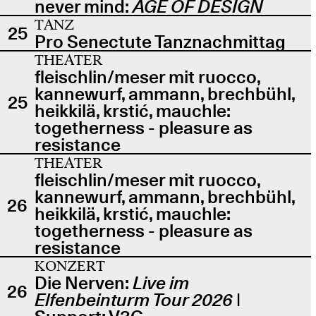
never mind:
AGE OF DESIGN
TANZ
25
Pro Senectute Tanznachmittag
THEATER
fleischlin/meser mit ruocco,
kannewurf, ammann, brechbühl,
25
heikkilä, krstić, mauchle:
togetherness - pleasure as
resistance
THEATER
fleischlin/meser mit ruocco,
kannewurf, ammann, brechbühl,
26
heikkilä, krstić, mauchle:
togetherness - pleasure as
resistance
KONZERT
Die Nerven:
Live im
26
Elfenbeinturm Tour 2026
|