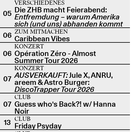
VERSCHIEDENES
Die ZHB macht Feierabend:
05
Entfremdung – warum Amerika
sich (und uns) abhanden kommt
ZUM MITMACHEN
06
Caribbean Vibes
KONZERT
06
Opération Zéro - Almost
Summer Tour 2026
KONZERT
AUSVERKAUFT:
Jule X, ANRU,
07
areem & Astro Burger:
DiscoTrapper Tour 2026
CLUB
07
Guess who's Back?! w/ Hanna
Noir
CLUB
13
Friday Psyday