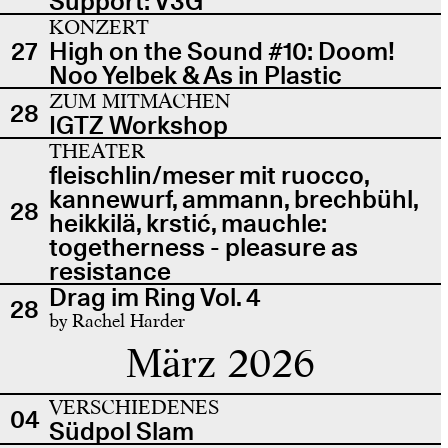
Support: V3G
KONZERT
27
High on the Sound #10: Doom!
Noo Yelbek & As in Plastic
ZUM MITMACHEN
28
IGTZ Workshop
THEATER
fleischlin/meser mit ruocco,
kannewurf, ammann, brechbühl,
28
heikkilä, krstić, mauchle:
togetherness - pleasure as
resistance
Drag im Ring Vol. 4
28
by Rachel Harder
März 2026
VERSCHIEDENES
04
Südpol Slam