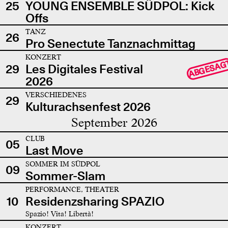
25
YOUNG ENSEMBLE SÜDPOL: Kick
Offs
TANZ
26
Pro Senectute Tanznachmittag
KONZERT
ABGESAG
29
Les Digitales Festival
2026
VERSCHIEDENES
29
Kulturachsenfest 2026
September 2026
CLUB
05
Last Move
SOMMER IM SÜDPOL
09
Sommer-Slam
PERFORMANCE, THEATER
10
Residenzsharing SPAZIO
Spazio! Vita! Libertà!
KONZERT