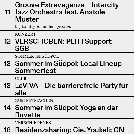
Groove Extravaganza – Intercity
11
Jazz Orchestra feat. Anatole
Muster
big band goes modern grooves
KONZERT
12
VERSCHOBEN: PLH | Support:
SGB
SOMMER IM SÜDPOL
13
Sommer im Südpol: Local Lineup
Sommerfest
CLUB
13
LaVIVA – Die barrierefreie Party für
alle
ZUM MITMACHEN
14
Sommer im Südpol: Yoga an der
Buvette
VERSCHIEDENES
18
Residenzsharing: Cie. Youkali: ON