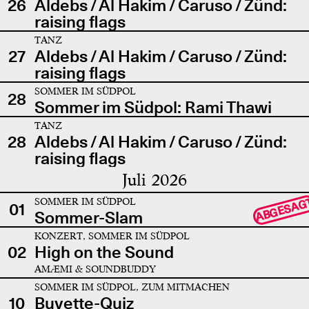
26
Aldebs / Al Hakim / Caruso / Zünd:
raising flags
TANZ
27
Aldebs / Al Hakim / Caruso / Zünd:
raising flags
SOMMER IM SÜDPOL
28
Sommer im Südpol: Rami Thawi
TANZ
28
Aldebs / Al Hakim / Caruso / Zünd:
raising flags
Juli 2026
SOMMER IM SÜDPOL
ABGESAG
01
Sommer-Slam
KONZERT, SOMMER IM SÜDPOL
02
High on the Sound
AMÆMI & SOUNDBUDDY
SOMMER IM SÜDPOL, ZUM MITMACHEN
10
Buvette-Quiz