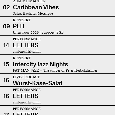
ZUM MITMACHEN
02
Caribbean Vibes
Salsa, Bachata, Merengue
KONZERT
09
PLH
Ultra Tour 2026 | Support: SGB
PERFORMANCE
14
LETTERS
amburo/fleischlin
KONZERT
15
Intercity Jazz Nights
FAT MAN JAZZ – The caliber of Peter Herbolzheimer
LIVE-PODCAST
16
Wurst-Käse-Salat
PERFORMANCE
16
LETTERS
amburo/fleischlin
PERFORMANCE
17
LETTERS