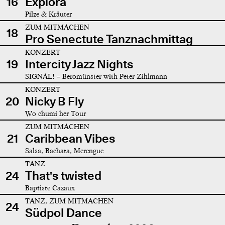
16
Explora
Pilze & Kräuter
ZUM MITMACHEN
18
Pro Senectute Tanznachmittag
KONZERT
19
Intercity Jazz Nights
SIGNAL! – Beromünster with Peter Zihlmann
KONZERT
20
Nicky B Fly
Wo chumi her Tour
ZUM MITMACHEN
21
Caribbean Vibes
Salsa, Bachata, Merengue
TANZ
24
That's twisted
Baptiste Cazaux
TANZ, ZUM MITMACHEN
24
Südpol Dance