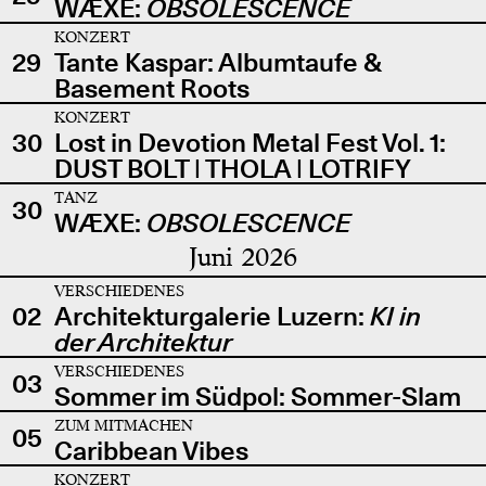
WÆXE:
OBSOLESCENCE
KONZERT
29
Tante Kaspar: Albumtaufe &
Basement Roots
KONZERT
30
Lost in Devotion Metal Fest Vol. 1:
DUST BOLT | THOLA | LOTRIFY
TANZ
30
WÆXE:
OBSOLESCENCE
Juni 2026
VERSCHIEDENES
02
Architekturgalerie Luzern:
KI in
der Architektur
VERSCHIEDENES
03
Sommer im Südpol: Sommer-Slam
ZUM MITMACHEN
05
Caribbean Vibes
KONZERT