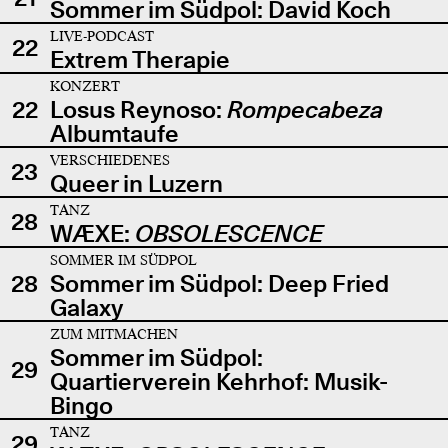
Sommer im Südpol: David Koch
LIVE-PODCAST
22
Extrem Therapie
KONZERT
22
Losus Reynoso:
Rompecabeza
Albumtaufe
VERSCHIEDENES
23
Queer in Luzern
TANZ
28
WÆXE:
OBSOLESCENCE
SOMMER IM SÜDPOL
28
Sommer im Südpol: Deep Fried
Galaxy
ZUM MITMACHEN
Sommer im Südpol:
29
Quartierverein Kehrhof: Musik-
Bingo
TANZ
29