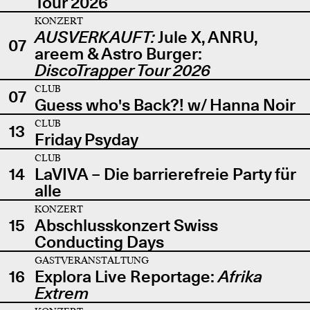
Tour 2026
KONZERT
AUSVERKAUFT:
Jule X, ANRU,
07
areem & Astro Burger:
DiscoTrapper Tour 2026
CLUB
07
Guess who's Back?! w/ Hanna Noir
CLUB
13
Friday Psyday
CLUB
14
LaVIVA – Die barrierefreie Party für
alle
KONZERT
15
Abschlusskonzert Swiss
Conducting Days
GASTVERANSTALTUNG
16
Explora Live Reportage:
Afrika
Extrem