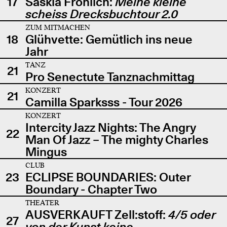
17
Saskia Fröhlich:
Meine kleine
scheiss Drecksbuchtour 2.0
ZUM MITMACHEN
18
Glühvette: Gemütlich ins neue
Jahr
TANZ
21
Pro Senectute Tanznachmittag
KONZERT
21
Camilla Sparksss - Tour 2026
KONZERT
Intercity Jazz Nights: The Angry
22
Man Of Jazz – The mighty Charles
Mingus
CLUB
23
ECLIPSE BOUNDARIES: Outer
Boundary - Chapter Two
THEATER
AUSVERKAUFT Zell:stoff:
4/5 oder
27
von der Kunst keine