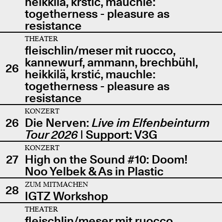
heikkilä, krstić, mauchle:
togetherness - pleasure as
resistance
THEATER
fleischlin/meser mit ruocco,
kannewurf, ammann, brechbühl,
26
heikkilä, krstić, mauchle:
togetherness - pleasure as
resistance
KONZERT
26
Die Nerven:
Live im Elfenbeinturm
Tour 2026
| Support: V3G
KONZERT
27
High on the Sound #10: Doom!
Noo Yelbek & As in Plastic
ZUM MITMACHEN
28
IGTZ Workshop
THEATER
fleischlin/meser mit ruocco,