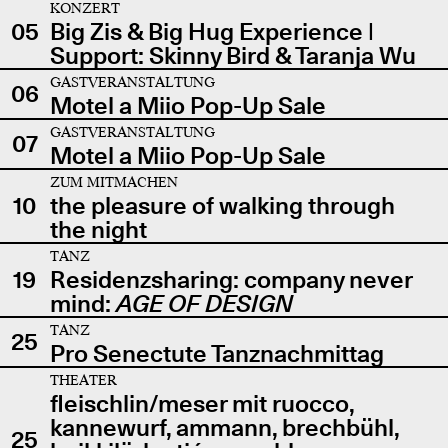
KONZERT
05
Big Zis & Big Hug Experience |
Support: Skinny Bird & Taranja Wu
GASTVERANSTALTUNG
06
Motel a Miio Pop-Up Sale
GASTVERANSTALTUNG
07
Motel a Miio Pop-Up Sale
ZUM MITMACHEN
10
the pleasure of walking through
the night
TANZ
19
Residenzsharing: company never
mind:
AGE OF DESIGN
TANZ
25
Pro Senectute Tanznachmittag
THEATER
fleischlin/meser mit ruocco,
kannewurf, ammann, brechbühl,
25