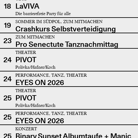
18
LaVIVA
Die barrierefreie Party für alle
SOMMER IM SÜDPOL, ZUM MITMACHEN
19
Crashkurs Selbstverteidigung
ZUM MITMACHEN
23
Pro Senectute Tanznachmittag
THEATER
24
PIVOT
Polivka/Hafner/Koch
PERFORMANCE, TANZ, THEATER
24
EYES ON 2026
THEATER
25
PIVOT
Polivka/Hafner/Koch
PERFORMANCE, TANZ, THEATER
25
EYES ON 2026
KONZERT
25
Binary Sunset Albumtaufe + Manic