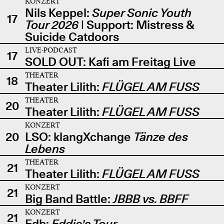
KONZERT
Nils Keppel:
Super Sonic Youth
17
Tour 2026
| Support: Mistress &
Suicide Catdoors
LIVE-PODCAST
17
SOLD OUT: Kafi am Freitag Live
THEATER
18
Theater Lilith:
FLÜGEL AM FUSS
THEATER
20
Theater Lilith:
FLÜGEL AM FUSS
KONZERT
20
LSO: klangXchange
Tänze des
Lebens
THEATER
21
Theater Lilith:
FLÜGEL AM FUSS
KONZERT
21
Big Band Battle:
JBBB vs. BBFF
KONZERT
21
Edb:
Eddie's Tour