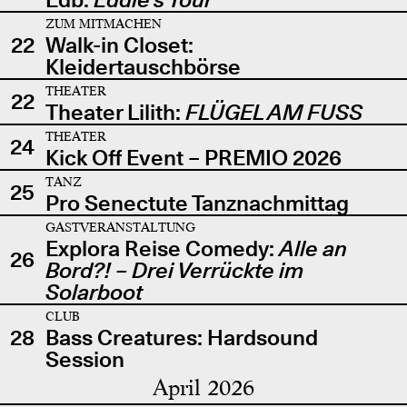
ZUM MITMACHEN
22
Walk-in Closet:
Kleidertauschbörse
THEATER
22
Theater Lilith:
FLÜGEL AM FUSS
THEATER
24
Kick Off Event – PREMIO 2026
TANZ
25
Pro Senectute Tanznachmittag
GASTVERANSTALTUNG
Explora Reise Comedy:
Alle an
26
Bord?! – Drei Verrückte im
Solarboot
CLUB
28
Bass Creatures: Hardsound
Session
April 2026