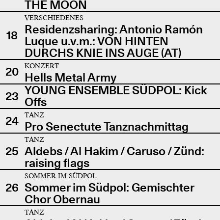
THE MOON
VERSCHIEDENES
Residenzsharing: Antonio Ramón
18
Luque u.v.m.: VON HINTEN
DURCHS KNIE INS AUGE (AT)
KONZERT
20
Hells Metal Army
YOUNG ENSEMBLE SÜDPOL: Kick
23
Offs
TANZ
24
Pro Senectute Tanznachmittag
TANZ
25
Aldebs / Al Hakim / Caruso / Zünd:
raising flags
SOMMER IM SÜDPOL
26
Sommer im Südpol: Gemischter
Chor Obernau
TANZ