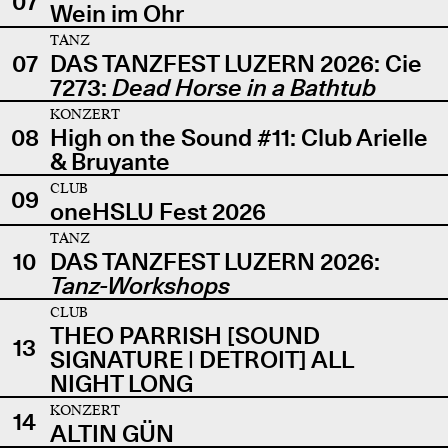
07
Wein im Ohr
TANZ
07
DAS TANZFEST LUZERN 2026: Cie
7273:
Dead Horse in a Bathtub
KONZERT
08
High on the Sound #11: Club Arielle
& Bruyante
CLUB
09
oneHSLU Fest 2026
TANZ
10
DAS TANZFEST LUZERN 2026:
Tanz-Workshops
CLUB
THEO PARRISH [SOUND
13
SIGNATURE | DETROIT] ALL
NIGHT LONG
KONZERT
14
ALTIN GÜN