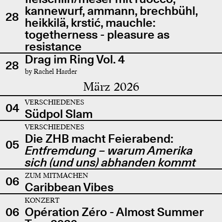
kannewurf, ammann, brechbühl,
28
heikkilä, krstić, mauchle:
togetherness - pleasure as
resistance
Drag im Ring Vol. 4
28
by Rachel Harder
März 2026
VERSCHIEDENES
04
Südpol Slam
VERSCHIEDENES
Die ZHB macht Feierabend:
05
Entfremdung – warum Amerika
sich (und uns) abhanden kommt
ZUM MITMACHEN
06
Caribbean Vibes
KONZERT
06
Opération Zéro - Almost Summer