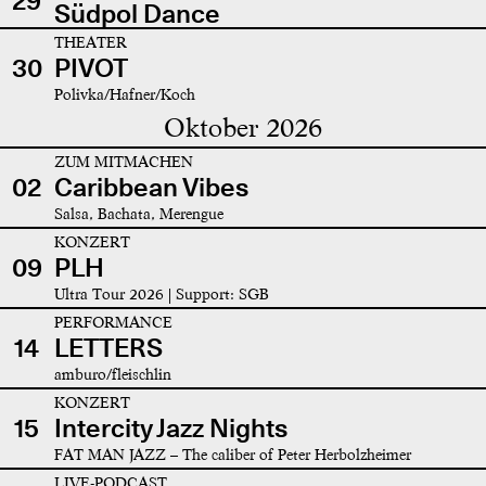
29
Südpol Dance
THEATER
30
PIVOT
Polivka/Hafner/Koch
Oktober 2026
ZUM MITMACHEN
02
Caribbean Vibes
Salsa, Bachata, Merengue
KONZERT
09
PLH
Ultra Tour 2026 | Support: SGB
PERFORMANCE
14
LETTERS
amburo/fleischlin
KONZERT
15
Intercity Jazz Nights
FAT MAN JAZZ – The caliber of Peter Herbolzheimer
LIVE-PODCAST