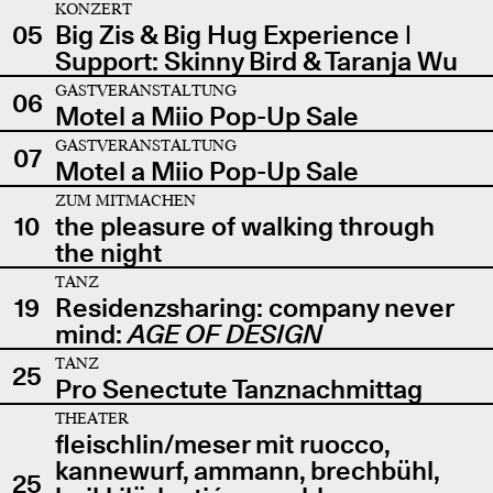
KONZERT
05
Big Zis & Big Hug Experience |
Support: Skinny Bird & Taranja Wu
GASTVERANSTALTUNG
06
Motel a Miio Pop-Up Sale
GASTVERANSTALTUNG
07
Motel a Miio Pop-Up Sale
ZUM MITMACHEN
10
the pleasure of walking through
the night
TANZ
19
Residenzsharing: company never
mind:
AGE OF DESIGN
TANZ
25
Pro Senectute Tanznachmittag
THEATER
fleischlin/meser mit ruocco,
kannewurf, ammann, brechbühl,
25