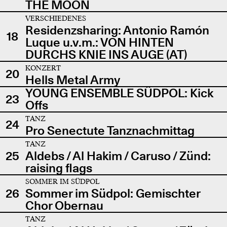
THE MOON
VERSCHIEDENES
Residenzsharing: Antonio Ramón
18
Luque u.v.m.: VON HINTEN
DURCHS KNIE INS AUGE (AT)
KONZERT
20
Hells Metal Army
YOUNG ENSEMBLE SÜDPOL: Kick
23
Offs
TANZ
24
Pro Senectute Tanznachmittag
TANZ
25
Aldebs / Al Hakim / Caruso / Zünd:
raising flags
SOMMER IM SÜDPOL
26
Sommer im Südpol: Gemischter
Chor Obernau
TANZ