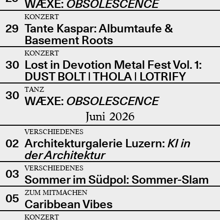
WÆXE:
OBSOLESCENCE
KONZERT
29
Tante Kaspar: Albumtaufe &
Basement Roots
KONZERT
30
Lost in Devotion Metal Fest Vol. 1:
DUST BOLT | THOLA | LOTRIFY
TANZ
30
WÆXE:
OBSOLESCENCE
Juni 2026
VERSCHIEDENES
02
Architekturgalerie Luzern:
KI in
der Architektur
VERSCHIEDENES
03
Sommer im Südpol: Sommer-Slam
ZUM MITMACHEN
05
Caribbean Vibes
KONZERT