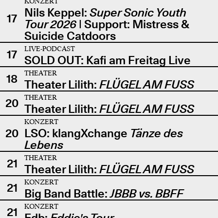
KONZERT
Nils Keppel:
Super Sonic Youth
17
Tour 2026
| Support: Mistress &
Suicide Catdoors
LIVE-PODCAST
17
SOLD OUT: Kafi am Freitag Live
THEATER
18
Theater Lilith:
FLÜGEL AM FUSS
THEATER
20
Theater Lilith:
FLÜGEL AM FUSS
KONZERT
20
LSO: klangXchange
Tänze des
Lebens
THEATER
21
Theater Lilith:
FLÜGEL AM FUSS
KONZERT
21
Big Band Battle:
JBBB vs. BBFF
KONZERT
21
Edb:
Eddie's Tour