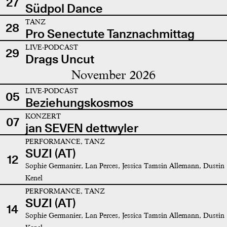
27
Südpol Dance
TANZ
28
Pro Senectute Tanznachmittag
LIVE-PODCAST
29
Drags Uncut
November 2026
LIVE-PODCAST
05
Beziehungskosmos
KONZERT
07
jan SEVEN dettwyler
PERFORMANCE, TANZ
SUZI (AT)
12
Sophie Germanier, Lan Perces, Jessica Tamsin Allemann, Dustin
Kenel
PERFORMANCE, TANZ
SUZI (AT)
14
Sophie Germanier, Lan Perces, Jessica Tamsin Allemann, Dustin