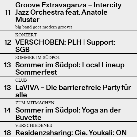
Groove Extravaganza – Intercity
11
Jazz Orchestra feat. Anatole
Muster
big band goes modern grooves
KONZERT
12
VERSCHOBEN: PLH | Support:
SGB
SOMMER IM SÜDPOL
13
Sommer im Südpol: Local Lineup
Sommerfest
CLUB
13
LaVIVA – Die barrierefreie Party für
alle
ZUM MITMACHEN
14
Sommer im Südpol: Yoga an der
Buvette
VERSCHIEDENES
18
Residenzsharing: Cie. Youkali: ON