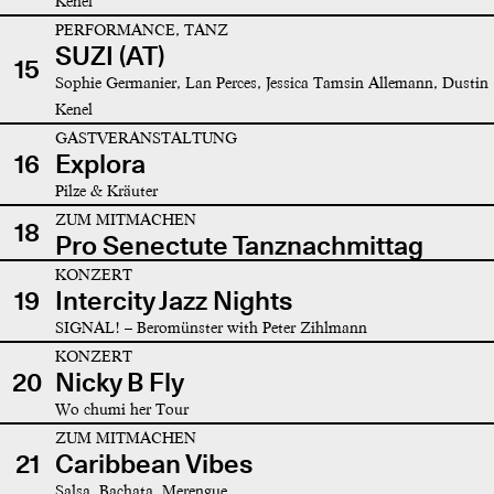
Kenel
PERFORMANCE, TANZ
SUZI (AT)
15
Sophie Germanier, Lan Perces, Jessica Tamsin Allemann, Dustin
Kenel
GASTVERANSTALTUNG
16
Explora
Pilze & Kräuter
ZUM MITMACHEN
18
Pro Senectute Tanznachmittag
KONZERT
19
Intercity Jazz Nights
SIGNAL! – Beromünster with Peter Zihlmann
KONZERT
20
Nicky B Fly
Wo chumi her Tour
ZUM MITMACHEN
21
Caribbean Vibes
Salsa, Bachata, Merengue