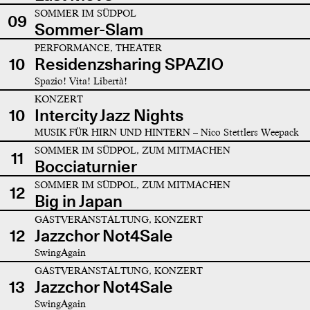
SOMMER IM SÜDPOL
09
Sommer-Slam
PERFORMANCE, THEATER
10
Residenzsharing SPAZIO
Spazio! Vita! Libertà!
KONZERT
10
Intercity Jazz Nights
MUSIK FÜR HIRN UND HINTERN – Nico Stettlers Weepack
SOMMER IM SÜDPOL, ZUM MITMACHEN
11
Bocciaturnier
SOMMER IM SÜDPOL, ZUM MITMACHEN
12
Big in Japan
GASTVERANSTALTUNG, KONZERT
12
Jazzchor Not4Sale
SwingAgain
GASTVERANSTALTUNG, KONZERT
13
Jazzchor Not4Sale
SwingAgain