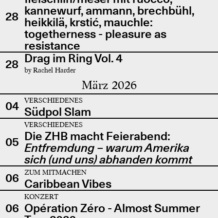
kannewurf, ammann, brechbühl,
28
heikkilä, krstić, mauchle:
togetherness - pleasure as
resistance
Drag im Ring Vol. 4
28
by Rachel Harder
März 2026
VERSCHIEDENES
04
Südpol Slam
VERSCHIEDENES
Die ZHB macht Feierabend:
05
Entfremdung – warum Amerika
sich (und uns) abhanden kommt
ZUM MITMACHEN
06
Caribbean Vibes
KONZERT
06
Opération Zéro - Almost Summer