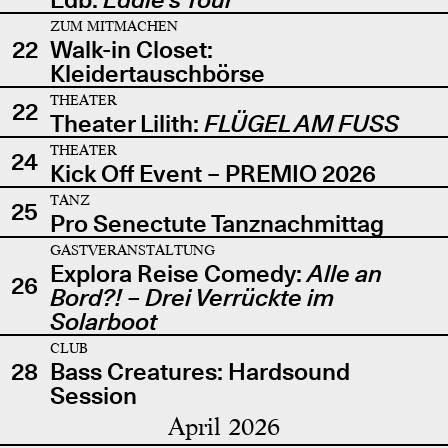
ZUM MITMACHEN
22
Walk-in Closet:
Kleidertauschbörse
THEATER
22
Theater Lilith:
FLÜGEL AM FUSS
THEATER
24
Kick Off Event – PREMIO 2026
TANZ
25
Pro Senectute Tanznachmittag
GASTVERANSTALTUNG
Explora Reise Comedy:
Alle an
26
Bord?! – Drei Verrückte im
Solarboot
CLUB
28
Bass Creatures: Hardsound
Session
April 2026