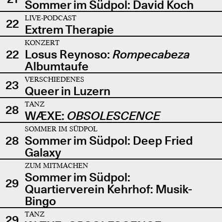
Sommer im Südpol: David Koch
LIVE-PODCAST
22
Extrem Therapie
KONZERT
22
Losus Reynoso:
Rompecabeza
Albumtaufe
VERSCHIEDENES
23
Queer in Luzern
TANZ
28
WÆXE:
OBSOLESCENCE
SOMMER IM SÜDPOL
28
Sommer im Südpol: Deep Fried
Galaxy
ZUM MITMACHEN
Sommer im Südpol:
29
Quartierverein Kehrhof: Musik-
Bingo
TANZ
29