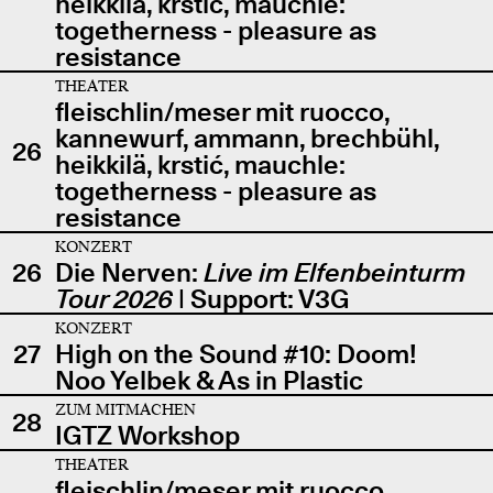
heikkilä, krstić, mauchle:
togetherness - pleasure as
resistance
THEATER
fleischlin/meser mit ruocco,
kannewurf, ammann, brechbühl,
26
heikkilä, krstić, mauchle:
togetherness - pleasure as
resistance
KONZERT
26
Die Nerven:
Live im Elfenbeinturm
Tour 2026
| Support: V3G
KONZERT
27
High on the Sound #10: Doom!
Noo Yelbek & As in Plastic
ZUM MITMACHEN
28
IGTZ Workshop
THEATER
fleischlin/meser mit ruocco,