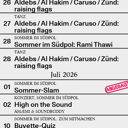
26
Aldebs / Al Hakim / Caruso / Zünd:
raising flags
TANZ
27
Aldebs / Al Hakim / Caruso / Zünd:
raising flags
SOMMER IM SÜDPOL
28
Sommer im Südpol: Rami Thawi
TANZ
28
Aldebs / Al Hakim / Caruso / Zünd:
raising flags
Juli 2026
SOMMER IM SÜDPOL
ABGESAG
01
Sommer-Slam
KONZERT, SOMMER IM SÜDPOL
02
High on the Sound
AMÆMI & SOUNDBUDDY
SOMMER IM SÜDPOL, ZUM MITMACHEN
10
Buvette-Quiz