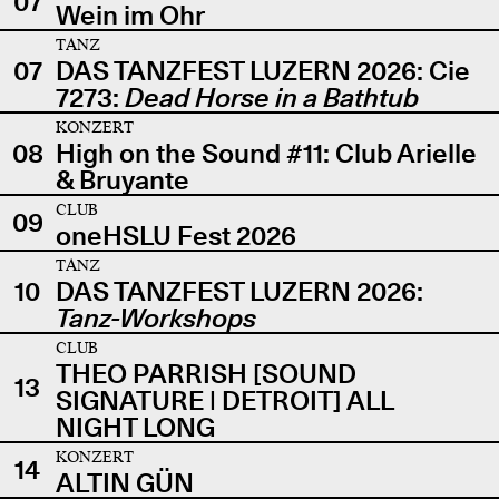
07
Wein im Ohr
TANZ
07
DAS TANZFEST LUZERN 2026: Cie
7273:
Dead Horse in a Bathtub
KONZERT
08
High on the Sound #11: Club Arielle
& Bruyante
CLUB
09
oneHSLU Fest 2026
TANZ
10
DAS TANZFEST LUZERN 2026:
Tanz-Workshops
CLUB
THEO PARRISH [SOUND
13
SIGNATURE | DETROIT] ALL
NIGHT LONG
KONZERT
14
ALTIN GÜN