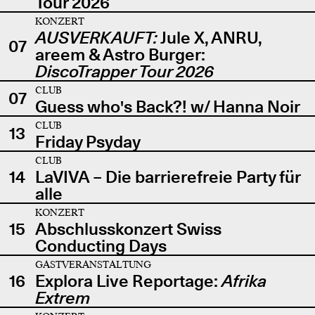
Tour 2026
KONZERT
AUSVERKAUFT:
Jule X, ANRU,
07
areem & Astro Burger:
DiscoTrapper Tour 2026
CLUB
07
Guess who's Back?! w/ Hanna Noir
CLUB
13
Friday Psyday
CLUB
14
LaVIVA – Die barrierefreie Party für
alle
KONZERT
15
Abschlusskonzert Swiss
Conducting Days
GASTVERANSTALTUNG
16
Explora Live Reportage:
Afrika
Extrem