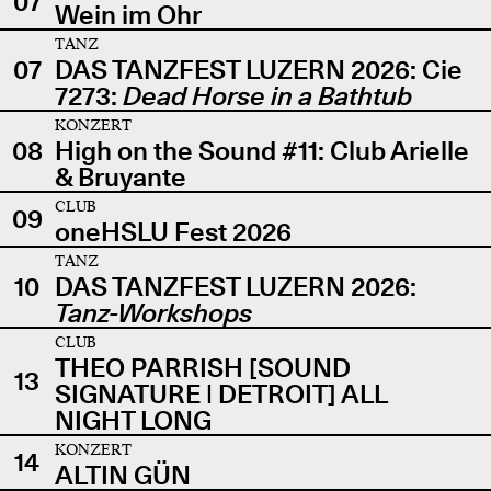
07
Wein im Ohr
TANZ
07
DAS TANZFEST LUZERN 2026: Cie
7273:
Dead Horse in a Bathtub
KONZERT
08
High on the Sound #11: Club Arielle
& Bruyante
CLUB
09
oneHSLU Fest 2026
TANZ
10
DAS TANZFEST LUZERN 2026:
Tanz-Workshops
CLUB
THEO PARRISH [SOUND
13
SIGNATURE | DETROIT] ALL
NIGHT LONG
KONZERT
14
ALTIN GÜN