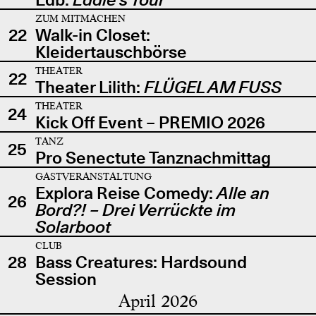
ZUM MITMACHEN
22
Walk-in Closet:
Kleidertauschbörse
THEATER
22
Theater Lilith:
FLÜGEL AM FUSS
THEATER
24
Kick Off Event – PREMIO 2026
TANZ
25
Pro Senectute Tanznachmittag
GASTVERANSTALTUNG
Explora Reise Comedy:
Alle an
26
Bord?! – Drei Verrückte im
Solarboot
CLUB
28
Bass Creatures: Hardsound
Session
April 2026