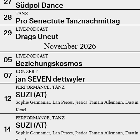
27
Südpol Dance
TANZ
28
Pro Senectute Tanznachmittag
LIVE-PODCAST
29
Drags Uncut
November 2026
LIVE-PODCAST
05
Beziehungskosmos
KONZERT
07
jan SEVEN dettwyler
PERFORMANCE, TANZ
SUZI (AT)
12
Sophie Germanier, Lan Perces, Jessica Tamsin Allemann, Dustin
Kenel
PERFORMANCE, TANZ
SUZI (AT)
14
Sophie Germanier, Lan Perces, Jessica Tamsin Allemann, Dustin