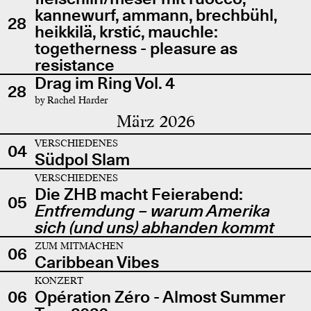
kannewurf, ammann, brechbühl,
28
heikkilä, krstić, mauchle:
togetherness - pleasure as
resistance
Drag im Ring Vol. 4
28
by Rachel Harder
März 2026
VERSCHIEDENES
04
Südpol Slam
VERSCHIEDENES
Die ZHB macht Feierabend:
05
Entfremdung – warum Amerika
sich (und uns) abhanden kommt
ZUM MITMACHEN
06
Caribbean Vibes
KONZERT
06
Opération Zéro - Almost Summer