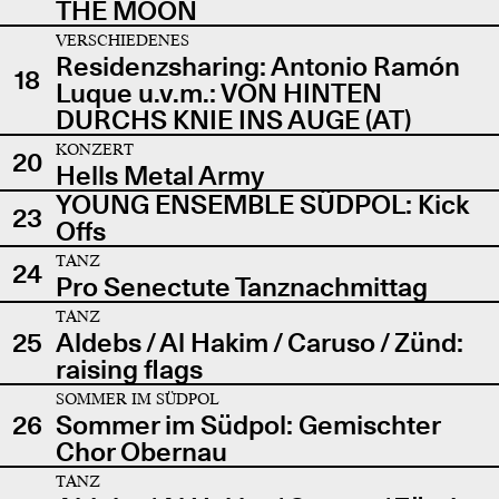
THE MOON
VERSCHIEDENES
Residenzsharing: Antonio Ramón
18
Luque u.v.m.: VON HINTEN
DURCHS KNIE INS AUGE (AT)
KONZERT
20
Hells Metal Army
YOUNG ENSEMBLE SÜDPOL: Kick
23
Offs
TANZ
24
Pro Senectute Tanznachmittag
TANZ
25
Aldebs / Al Hakim / Caruso / Zünd:
raising flags
SOMMER IM SÜDPOL
26
Sommer im Südpol: Gemischter
Chor Obernau
TANZ