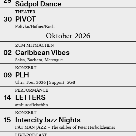
29
Südpol Dance
THEATER
30
PIVOT
Polivka/Hafner/Koch
Oktober 2026
ZUM MITMACHEN
02
Caribbean Vibes
Salsa, Bachata, Merengue
KONZERT
09
PLH
Ultra Tour 2026 | Support: SGB
PERFORMANCE
14
LETTERS
amburo/fleischlin
KONZERT
15
Intercity Jazz Nights
FAT MAN JAZZ – The caliber of Peter Herbolzheimer
LIVE-PODCAST