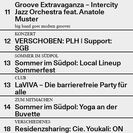
Groove Extravaganza – Intercity
11
Jazz Orchestra feat. Anatole
Muster
big band goes modern grooves
KONZERT
12
VERSCHOBEN: PLH | Support:
SGB
SOMMER IM SÜDPOL
13
Sommer im Südpol: Local Lineup
Sommerfest
CLUB
13
LaVIVA – Die barrierefreie Party für
alle
ZUM MITMACHEN
14
Sommer im Südpol: Yoga an der
Buvette
VERSCHIEDENES
18
Residenzsharing: Cie. Youkali: ON