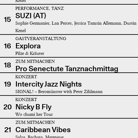
Kenel
PERFORMANCE, TANZ
SUZI (AT)
15
Sophie Germanier, Lan Perces, Jessica Tamsin Allemann, Dustin
Kenel
GASTVERANSTALTUNG
16
Explora
Pilze & Kräuter
ZUM MITMACHEN
18
Pro Senectute Tanznachmittag
KONZERT
19
Intercity Jazz Nights
SIGNAL! – Beromünster with Peter Zihlmann
KONZERT
20
Nicky B Fly
Wo chumi her Tour
ZUM MITMACHEN
21
Caribbean Vibes
Salsa, Bachata, Merengue