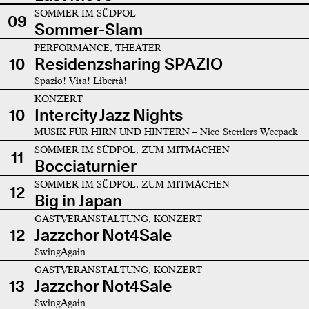
SOMMER IM SÜDPOL
09
Sommer-Slam
PERFORMANCE, THEATER
10
Residenzsharing SPAZIO
Spazio! Vita! Libertà!
KONZERT
10
Intercity Jazz Nights
MUSIK FÜR HIRN UND HINTERN – Nico Stettlers Weepack
SOMMER IM SÜDPOL, ZUM MITMACHEN
11
Bocciaturnier
SOMMER IM SÜDPOL, ZUM MITMACHEN
12
Big in Japan
GASTVERANSTALTUNG, KONZERT
12
Jazzchor Not4Sale
SwingAgain
GASTVERANSTALTUNG, KONZERT
13
Jazzchor Not4Sale
SwingAgain