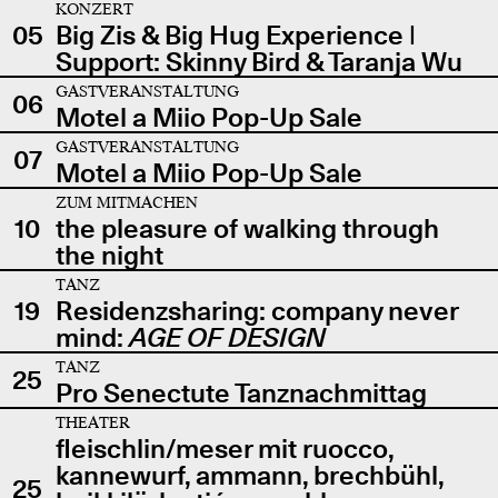
KONZERT
05
Big Zis & Big Hug Experience |
Support: Skinny Bird & Taranja Wu
GASTVERANSTALTUNG
06
Motel a Miio Pop-Up Sale
GASTVERANSTALTUNG
07
Motel a Miio Pop-Up Sale
ZUM MITMACHEN
10
the pleasure of walking through
the night
TANZ
19
Residenzsharing: company never
mind:
AGE OF DESIGN
TANZ
25
Pro Senectute Tanznachmittag
THEATER
fleischlin/meser mit ruocco,
kannewurf, ammann, brechbühl,
25