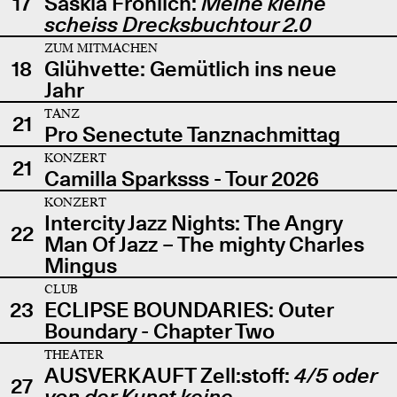
17
Saskia Fröhlich:
Meine kleine
scheiss Drecksbuchtour 2.0
ZUM MITMACHEN
18
Glühvette: Gemütlich ins neue
Jahr
TANZ
21
Pro Senectute Tanznachmittag
KONZERT
21
Camilla Sparksss - Tour 2026
KONZERT
Intercity Jazz Nights: The Angry
22
Man Of Jazz – The mighty Charles
Mingus
CLUB
23
ECLIPSE BOUNDARIES: Outer
Boundary - Chapter Two
THEATER
AUSVERKAUFT Zell:stoff:
4/5 oder
27
von der Kunst keine