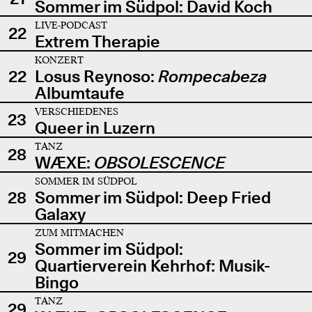
Sommer im Südpol: David Koch
LIVE-PODCAST
22
Extrem Therapie
KONZERT
22
Losus Reynoso:
Rompecabeza
Albumtaufe
VERSCHIEDENES
23
Queer in Luzern
TANZ
28
WÆXE:
OBSOLESCENCE
SOMMER IM SÜDPOL
28
Sommer im Südpol: Deep Fried
Galaxy
ZUM MITMACHEN
Sommer im Südpol:
29
Quartierverein Kehrhof: Musik-
Bingo
TANZ
29