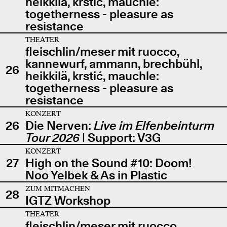
heikkilä, krstić, mauchle:
togetherness - pleasure as
resistance
THEATER
fleischlin/meser mit ruocco,
kannewurf, ammann, brechbühl,
26
heikkilä, krstić, mauchle:
togetherness - pleasure as
resistance
KONZERT
26
Die Nerven:
Live im Elfenbeinturm
Tour 2026
| Support: V3G
KONZERT
27
High on the Sound #10: Doom!
Noo Yelbek & As in Plastic
ZUM MITMACHEN
28
IGTZ Workshop
THEATER
fleischlin/meser mit ruocco,