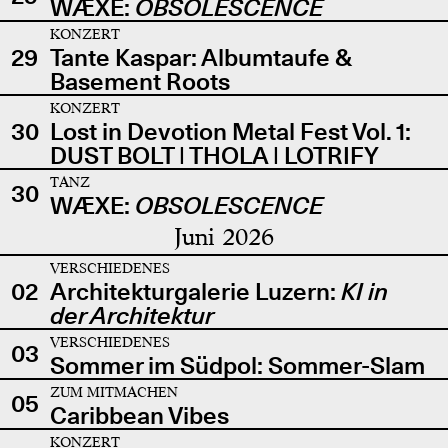
WÆXE:
OBSOLESCENCE
KONZERT
29
Tante Kaspar: Albumtaufe &
Basement Roots
KONZERT
30
Lost in Devotion Metal Fest Vol. 1:
DUST BOLT | THOLA | LOTRIFY
TANZ
30
WÆXE:
OBSOLESCENCE
Juni 2026
VERSCHIEDENES
02
Architekturgalerie Luzern:
KI in
der Architektur
VERSCHIEDENES
03
Sommer im Südpol: Sommer-Slam
ZUM MITMACHEN
05
Caribbean Vibes
KONZERT