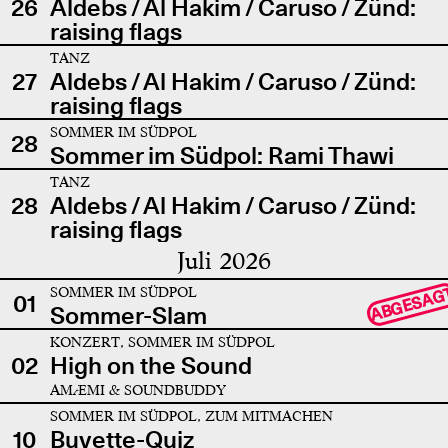
26
Aldebs / Al Hakim / Caruso / Zünd:
raising flags
TANZ
27
Aldebs / Al Hakim / Caruso / Zünd:
raising flags
SOMMER IM SÜDPOL
28
Sommer im Südpol: Rami Thawi
TANZ
28
Aldebs / Al Hakim / Caruso / Zünd:
raising flags
Juli 2026
SOMMER IM SÜDPOL
ABGESAG
01
Sommer-Slam
KONZERT, SOMMER IM SÜDPOL
02
High on the Sound
AMÆMI & SOUNDBUDDY
SOMMER IM SÜDPOL, ZUM MITMACHEN
10
Buvette-Quiz