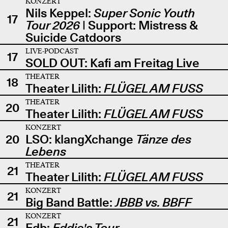
KONZERT
Nils Keppel:
Super Sonic Youth
17
Tour 2026
| Support: Mistress &
Suicide Catdoors
LIVE-PODCAST
17
SOLD OUT: Kafi am Freitag Live
THEATER
18
Theater Lilith:
FLÜGEL AM FUSS
THEATER
20
Theater Lilith:
FLÜGEL AM FUSS
KONZERT
20
LSO: klangXchange
Tänze des
Lebens
THEATER
21
Theater Lilith:
FLÜGEL AM FUSS
KONZERT
21
Big Band Battle:
JBBB vs. BBFF
KONZERT
21
Edb:
Eddie's Tour