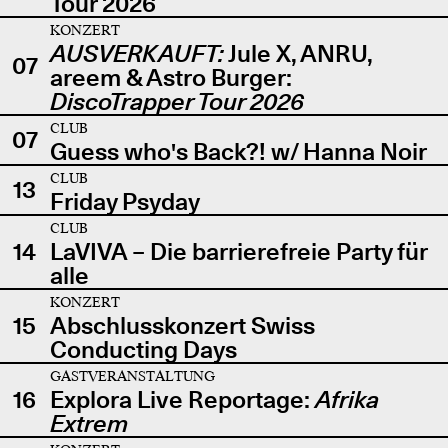
Tour 2026
KONZERT
AUSVERKAUFT:
Jule X, ANRU,
07
areem & Astro Burger:
DiscoTrapper Tour 2026
CLUB
07
Guess who's Back?! w/ Hanna Noir
CLUB
13
Friday Psyday
CLUB
14
LaVIVA – Die barrierefreie Party für
alle
KONZERT
15
Abschlusskonzert Swiss
Conducting Days
GASTVERANSTALTUNG
16
Explora Live Reportage:
Afrika
Extrem