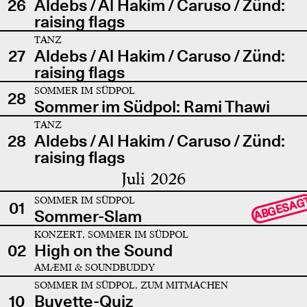
26
Aldebs / Al Hakim / Caruso / Zünd:
raising flags
TANZ
27
Aldebs / Al Hakim / Caruso / Zünd:
raising flags
SOMMER IM SÜDPOL
28
Sommer im Südpol: Rami Thawi
TANZ
28
Aldebs / Al Hakim / Caruso / Zünd:
raising flags
Juli 2026
SOMMER IM SÜDPOL
ABGESAG
01
Sommer-Slam
KONZERT, SOMMER IM SÜDPOL
02
High on the Sound
AMÆMI & SOUNDBUDDY
SOMMER IM SÜDPOL, ZUM MITMACHEN
10
Buvette-Quiz