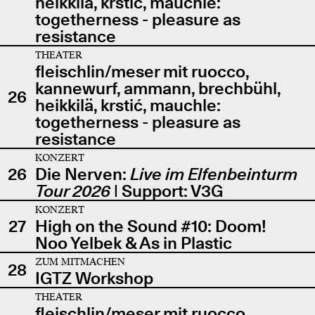
heikkilä, krstić, mauchle:
togetherness - pleasure as
resistance
THEATER
fleischlin/meser mit ruocco,
kannewurf, ammann, brechbühl,
26
heikkilä, krstić, mauchle:
togetherness - pleasure as
resistance
KONZERT
26
Die Nerven:
Live im Elfenbeinturm
Tour 2026
| Support: V3G
KONZERT
27
High on the Sound #10: Doom!
Noo Yelbek & As in Plastic
ZUM MITMACHEN
28
IGTZ Workshop
THEATER
fleischlin/meser mit ruocco,