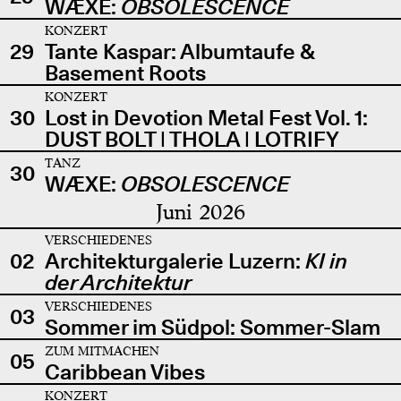
WÆXE:
OBSOLESCENCE
KONZERT
29
Tante Kaspar: Albumtaufe &
Basement Roots
KONZERT
30
Lost in Devotion Metal Fest Vol. 1:
DUST BOLT | THOLA | LOTRIFY
TANZ
30
WÆXE:
OBSOLESCENCE
Juni 2026
VERSCHIEDENES
02
Architekturgalerie Luzern:
KI in
der Architektur
VERSCHIEDENES
03
Sommer im Südpol: Sommer-Slam
ZUM MITMACHEN
05
Caribbean Vibes
KONZERT