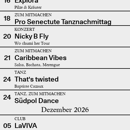
16
Explora
Pilze & Kräuter
ZUM MITMACHEN
18
Pro Senectute Tanznachmittag
KONZERT
20
Nicky B Fly
Wo chumi her Tour
ZUM MITMACHEN
21
Caribbean Vibes
Salsa, Bachata, Merengue
TANZ
24
That's twisted
Baptiste Cazaux
TANZ, ZUM MITMACHEN
24
Südpol Dance
Dezember 2026
CLUB
05
LaVIVA