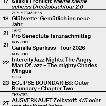
17
Saskia Fröhlich:
Meine kleine
scheiss Drecksbuchtour 2.0
ZUM MITMACHEN
18
Glühvette: Gemütlich ins neue
Jahr
TANZ
21
Pro Senectute Tanznachmittag
KONZERT
21
Camilla Sparksss - Tour 2026
KONZERT
Intercity Jazz Nights: The Angry
22
Man Of Jazz – The mighty Charles
Mingus
CLUB
23
ECLIPSE BOUNDARIES: Outer
Boundary - Chapter Two
THEATER
AUSVERKAUFT Zell:stoff:
4/5 oder
27
von der Kunst keine