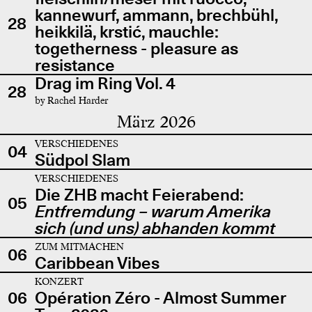
kannewurf, ammann, brechbühl,
28
heikkilä, krstić, mauchle:
togetherness - pleasure as
resistance
Drag im Ring Vol. 4
28
by Rachel Harder
März 2026
VERSCHIEDENES
04
Südpol Slam
VERSCHIEDENES
Die ZHB macht Feierabend:
05
Entfremdung – warum Amerika
sich (und uns) abhanden kommt
ZUM MITMACHEN
06
Caribbean Vibes
KONZERT
06
Opération Zéro - Almost Summer