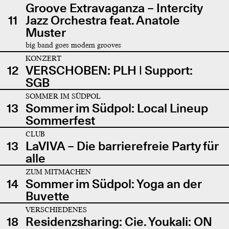
Groove Extravaganza – Intercity
11
Jazz Orchestra feat. Anatole
Muster
big band goes modern grooves
KONZERT
12
VERSCHOBEN: PLH | Support:
SGB
SOMMER IM SÜDPOL
13
Sommer im Südpol: Local Lineup
Sommerfest
CLUB
13
LaVIVA – Die barrierefreie Party für
alle
ZUM MITMACHEN
14
Sommer im Südpol: Yoga an der
Buvette
VERSCHIEDENES
18
Residenzsharing: Cie. Youkali: ON