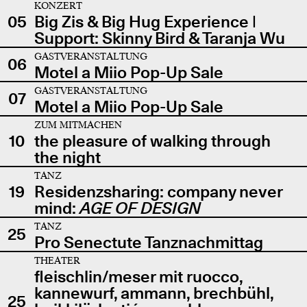
KONZERT
05
Big Zis & Big Hug Experience |
Support: Skinny Bird & Taranja Wu
GASTVERANSTALTUNG
06
Motel a Miio Pop-Up Sale
GASTVERANSTALTUNG
07
Motel a Miio Pop-Up Sale
ZUM MITMACHEN
10
the pleasure of walking through
the night
TANZ
19
Residenzsharing: company never
mind:
AGE OF DESIGN
TANZ
25
Pro Senectute Tanznachmittag
THEATER
fleischlin/meser mit ruocco,
kannewurf, ammann, brechbühl,
25