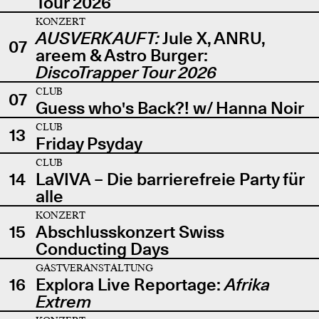
Tour 2026
KONZERT
AUSVERKAUFT:
Jule X, ANRU,
07
areem & Astro Burger:
DiscoTrapper Tour 2026
CLUB
07
Guess who's Back?! w/ Hanna Noir
CLUB
13
Friday Psyday
CLUB
14
LaVIVA – Die barrierefreie Party für
alle
KONZERT
15
Abschlusskonzert Swiss
Conducting Days
GASTVERANSTALTUNG
16
Explora Live Reportage:
Afrika
Extrem