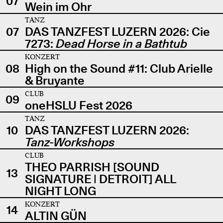
07
Wein im Ohr
TANZ
07
DAS TANZFEST LUZERN 2026: Cie
7273:
Dead Horse in a Bathtub
KONZERT
08
High on the Sound #11: Club Arielle
& Bruyante
CLUB
09
oneHSLU Fest 2026
TANZ
10
DAS TANZFEST LUZERN 2026:
Tanz-Workshops
CLUB
THEO PARRISH [SOUND
13
SIGNATURE | DETROIT] ALL
NIGHT LONG
KONZERT
14
ALTIN GÜN