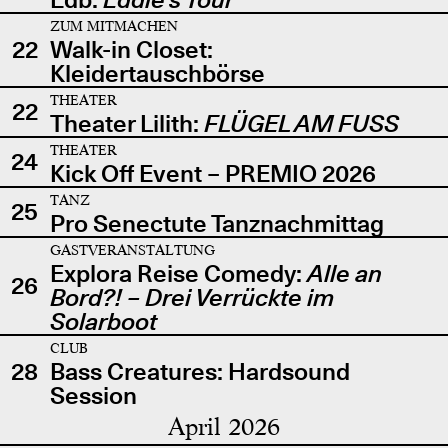
ZUM MITMACHEN
22
Walk-in Closet:
Kleidertauschbörse
THEATER
22
Theater Lilith:
FLÜGEL AM FUSS
THEATER
24
Kick Off Event – PREMIO 2026
TANZ
25
Pro Senectute Tanznachmittag
GASTVERANSTALTUNG
Explora Reise Comedy:
Alle an
26
Bord?! – Drei Verrückte im
Solarboot
CLUB
28
Bass Creatures: Hardsound
Session
April 2026