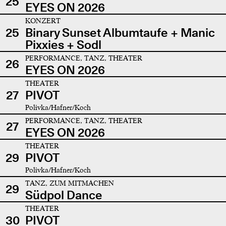
25
EYES ON 2026
KONZERT
25
Binary Sunset Albumtaufe + Manic
Pixxies + Sodl
PERFORMANCE, TANZ, THEATER
26
EYES ON 2026
THEATER
27
PIVOT
Polivka/Hafner/Koch
PERFORMANCE, TANZ, THEATER
27
EYES ON 2026
THEATER
29
PIVOT
Polivka/Hafner/Koch
TANZ, ZUM MITMACHEN
29
Südpol Dance
THEATER
30
PIVOT