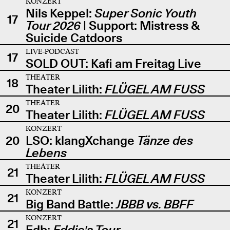
KONZERT
Nils Keppel:
Super Sonic Youth
17
Tour 2026
| Support: Mistress &
Suicide Catdoors
LIVE-PODCAST
17
SOLD OUT: Kafi am Freitag Live
THEATER
18
Theater Lilith:
FLÜGEL AM FUSS
THEATER
20
Theater Lilith:
FLÜGEL AM FUSS
KONZERT
20
LSO: klangXchange
Tänze des
Lebens
THEATER
21
Theater Lilith:
FLÜGEL AM FUSS
KONZERT
21
Big Band Battle:
JBBB vs. BBFF
KONZERT
21
Edb:
Eddie's Tour