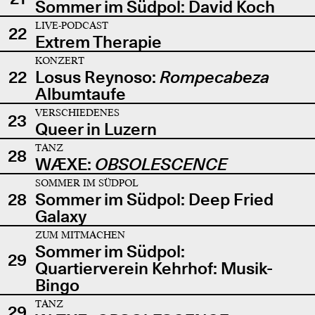
Sommer im Südpol: David Koch
LIVE-PODCAST
22
Extrem Therapie
KONZERT
22
Losus Reynoso:
Rompecabeza
Albumtaufe
VERSCHIEDENES
23
Queer in Luzern
TANZ
28
WÆXE:
OBSOLESCENCE
SOMMER IM SÜDPOL
28
Sommer im Südpol: Deep Fried
Galaxy
ZUM MITMACHEN
Sommer im Südpol:
29
Quartierverein Kehrhof: Musik-
Bingo
TANZ
29