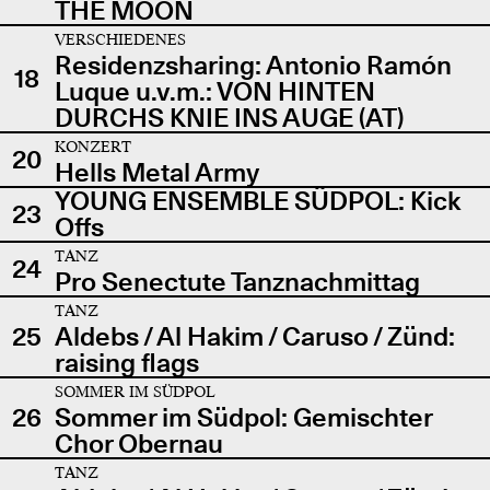
THE MOON
VERSCHIEDENES
Residenzsharing: Antonio Ramón
18
Luque u.v.m.: VON HINTEN
DURCHS KNIE INS AUGE (AT)
KONZERT
20
Hells Metal Army
YOUNG ENSEMBLE SÜDPOL: Kick
23
Offs
TANZ
24
Pro Senectute Tanznachmittag
TANZ
25
Aldebs / Al Hakim / Caruso / Zünd:
raising flags
SOMMER IM SÜDPOL
26
Sommer im Südpol: Gemischter
Chor Obernau
TANZ