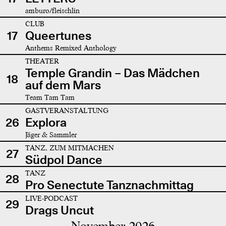
amburo/fleischlin
CLUB
17
Queertunes
Anthems Remixed Anthology
THEATER
Temple Grandin – Das Mädchen
18
auf dem Mars
Team Tam Tam
GASTVERANSTALTUNG
26
Explora
Jäger & Sammler
TANZ, ZUM MITMACHEN
27
Südpol Dance
TANZ
28
Pro Senectute Tanznachmittag
LIVE-PODCAST
29
Drags Uncut
November 2026