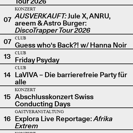
Tour 2026
KONZERT
AUSVERKAUFT:
Jule X, ANRU,
07
areem & Astro Burger:
DiscoTrapper Tour 2026
CLUB
07
Guess who's Back?! w/ Hanna Noir
CLUB
13
Friday Psyday
CLUB
14
LaVIVA – Die barrierefreie Party für
alle
KONZERT
15
Abschlusskonzert Swiss
Conducting Days
GASTVERANSTALTUNG
16
Explora Live Reportage:
Afrika
Extrem