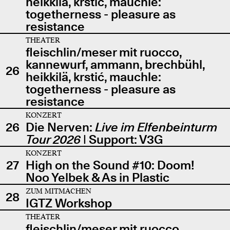
heikkilä, krstić, mauchle:
togetherness - pleasure as
resistance
THEATER
fleischlin/meser mit ruocco,
kannewurf, ammann, brechbühl,
26
heikkilä, krstić, mauchle:
togetherness - pleasure as
resistance
KONZERT
26
Die Nerven:
Live im Elfenbeinturm
Tour 2026
| Support: V3G
KONZERT
27
High on the Sound #10: Doom!
Noo Yelbek & As in Plastic
ZUM MITMACHEN
28
IGTZ Workshop
THEATER
fleischlin/meser mit ruocco,