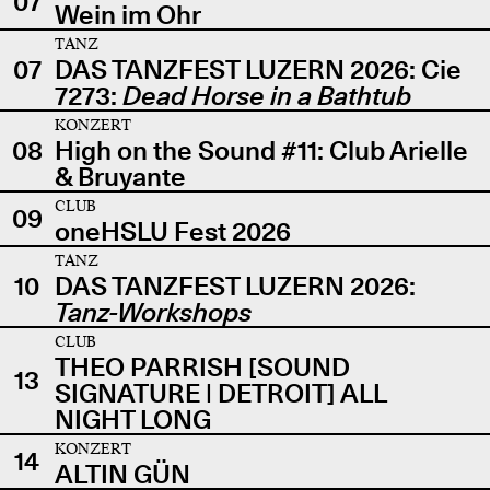
07
Wein im Ohr
TANZ
07
DAS TANZFEST LUZERN 2026: Cie
7273:
Dead Horse in a Bathtub
KONZERT
08
High on the Sound #11: Club Arielle
& Bruyante
CLUB
09
oneHSLU Fest 2026
TANZ
10
DAS TANZFEST LUZERN 2026:
Tanz-Workshops
CLUB
THEO PARRISH [SOUND
13
SIGNATURE | DETROIT] ALL
NIGHT LONG
KONZERT
14
ALTIN GÜN