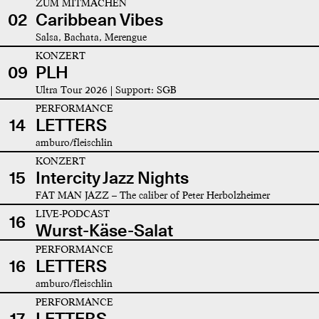
ZUM MITMACHEN
02
Caribbean Vibes
Salsa, Bachata, Merengue
KONZERT
09
PLH
Ultra Tour 2026 | Support: SGB
PERFORMANCE
14
LETTERS
amburo/fleischlin
KONZERT
15
Intercity Jazz Nights
FAT MAN JAZZ – The caliber of Peter Herbolzheimer
LIVE-PODCAST
16
Wurst-Käse-Salat
PERFORMANCE
16
LETTERS
amburo/fleischlin
PERFORMANCE
17
LETTERS