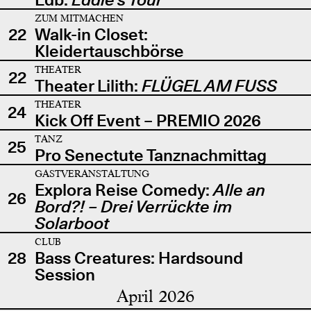
ZUM MITMACHEN
22
Walk-in Closet:
Kleidertauschbörse
THEATER
22
Theater Lilith:
FLÜGEL AM FUSS
THEATER
24
Kick Off Event – PREMIO 2026
TANZ
25
Pro Senectute Tanznachmittag
GASTVERANSTALTUNG
Explora Reise Comedy:
Alle an
26
Bord?! – Drei Verrückte im
Solarboot
CLUB
28
Bass Creatures: Hardsound
Session
April 2026