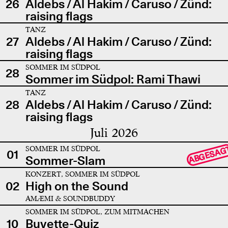
26
Aldebs / Al Hakim / Caruso / Zünd:
raising flags
TANZ
27
Aldebs / Al Hakim / Caruso / Zünd:
raising flags
SOMMER IM SÜDPOL
28
Sommer im Südpol: Rami Thawi
TANZ
28
Aldebs / Al Hakim / Caruso / Zünd:
raising flags
Juli 2026
SOMMER IM SÜDPOL
ABGESAG
01
Sommer-Slam
KONZERT, SOMMER IM SÜDPOL
02
High on the Sound
AMÆMI & SOUNDBUDDY
SOMMER IM SÜDPOL, ZUM MITMACHEN
10
Buvette-Quiz