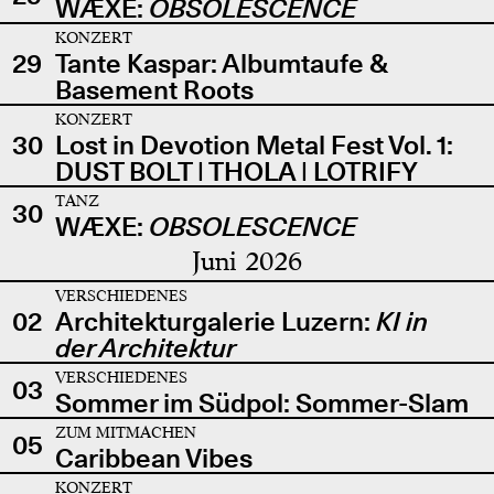
WÆXE:
OBSOLESCENCE
KONZERT
29
Tante Kaspar: Albumtaufe &
Basement Roots
KONZERT
30
Lost in Devotion Metal Fest Vol. 1:
DUST BOLT | THOLA | LOTRIFY
TANZ
30
WÆXE:
OBSOLESCENCE
Juni 2026
VERSCHIEDENES
02
Architekturgalerie Luzern:
KI in
der Architektur
VERSCHIEDENES
03
Sommer im Südpol: Sommer-Slam
ZUM MITMACHEN
05
Caribbean Vibes
KONZERT