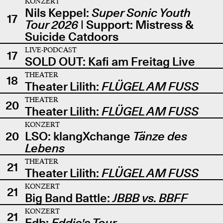
KONZERT
Nils Keppel:
Super Sonic Youth
17
Tour 2026
| Support: Mistress &
Suicide Catdoors
LIVE-PODCAST
17
SOLD OUT: Kafi am Freitag Live
THEATER
18
Theater Lilith:
FLÜGEL AM FUSS
THEATER
20
Theater Lilith:
FLÜGEL AM FUSS
KONZERT
20
LSO: klangXchange
Tänze des
Lebens
THEATER
21
Theater Lilith:
FLÜGEL AM FUSS
KONZERT
21
Big Band Battle:
JBBB vs. BBFF
KONZERT
21
Edb:
Eddie's Tour