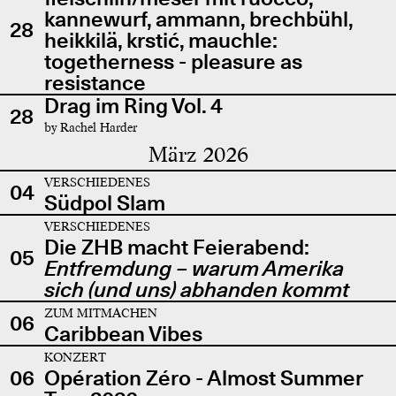
kannewurf, ammann, brechbühl,
28
heikkilä, krstić, mauchle:
togetherness - pleasure as
resistance
Drag im Ring Vol. 4
28
by Rachel Harder
März 2026
VERSCHIEDENES
04
Südpol Slam
VERSCHIEDENES
Die ZHB macht Feierabend:
05
Entfremdung – warum Amerika
sich (und uns) abhanden kommt
ZUM MITMACHEN
06
Caribbean Vibes
KONZERT
06
Opération Zéro - Almost Summer