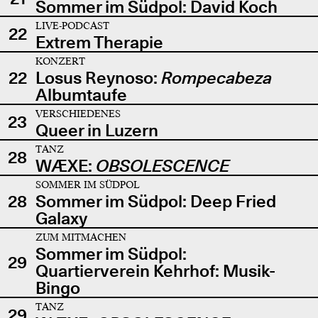
Sommer im Südpol: David Koch
LIVE-PODCAST
22
Extrem Therapie
KONZERT
22
Losus Reynoso:
Rompecabeza
Albumtaufe
VERSCHIEDENES
23
Queer in Luzern
TANZ
28
WÆXE:
OBSOLESCENCE
SOMMER IM SÜDPOL
28
Sommer im Südpol: Deep Fried
Galaxy
ZUM MITMACHEN
Sommer im Südpol:
29
Quartierverein Kehrhof: Musik-
Bingo
TANZ
29