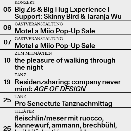
KONZERT
05
Big Zis & Big Hug Experience |
Support: Skinny Bird & Taranja Wu
GASTVERANSTALTUNG
06
Motel a Miio Pop-Up Sale
GASTVERANSTALTUNG
07
Motel a Miio Pop-Up Sale
ZUM MITMACHEN
10
the pleasure of walking through
the night
TANZ
19
Residenzsharing: company never
mind:
AGE OF DESIGN
TANZ
25
Pro Senectute Tanznachmittag
THEATER
fleischlin/meser mit ruocco,
kannewurf, ammann, brechbühl,
25