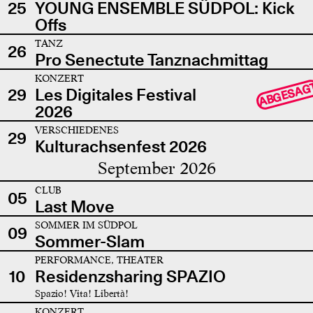
25
YOUNG ENSEMBLE SÜDPOL: Kick
Offs
TANZ
26
Pro Senectute Tanznachmittag
KONZERT
ABGESAG
29
Les Digitales Festival
2026
VERSCHIEDENES
29
Kulturachsenfest 2026
September 2026
CLUB
05
Last Move
SOMMER IM SÜDPOL
09
Sommer-Slam
PERFORMANCE, THEATER
10
Residenzsharing SPAZIO
Spazio! Vita! Libertà!
KONZERT