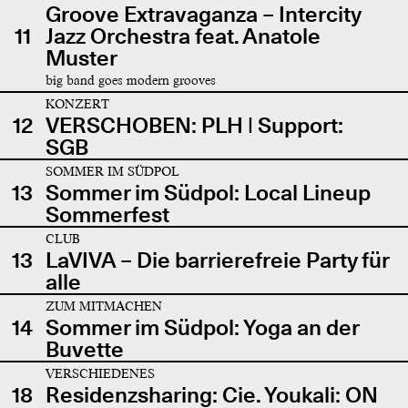
Groove Extravaganza – Intercity
11
Jazz Orchestra feat. Anatole
Muster
big band goes modern grooves
KONZERT
12
VERSCHOBEN: PLH | Support:
SGB
SOMMER IM SÜDPOL
13
Sommer im Südpol: Local Lineup
Sommerfest
CLUB
13
LaVIVA – Die barrierefreie Party für
alle
ZUM MITMACHEN
14
Sommer im Südpol: Yoga an der
Buvette
VERSCHIEDENES
18
Residenzsharing: Cie. Youkali: ON