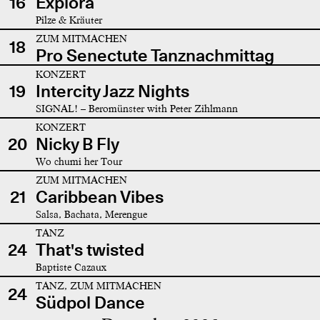
16
Explora
Pilze & Kräuter
ZUM MITMACHEN
18
Pro Senectute Tanznachmittag
KONZERT
19
Intercity Jazz Nights
SIGNAL! – Beromünster with Peter Zihlmann
KONZERT
20
Nicky B Fly
Wo chumi her Tour
ZUM MITMACHEN
21
Caribbean Vibes
Salsa, Bachata, Merengue
TANZ
24
That's twisted
Baptiste Cazaux
TANZ, ZUM MITMACHEN
24
Südpol Dance