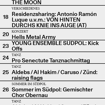
THE MOON
VERSCHIEDENES
Residenzsharing: Antonio Ramón
18
Luque u.v.m.: VON HINTEN
DURCHS KNIE INS AUGE (AT)
KONZERT
20
Hells Metal Army
YOUNG ENSEMBLE SÜDPOL: Kick
23
Offs
TANZ
24
Pro Senectute Tanznachmittag
TANZ
25
Aldebs / Al Hakim / Caruso / Zünd:
raising flags
SOMMER IM SÜDPOL
26
Sommer im Südpol: Gemischter
Chor Obernau
TANZ