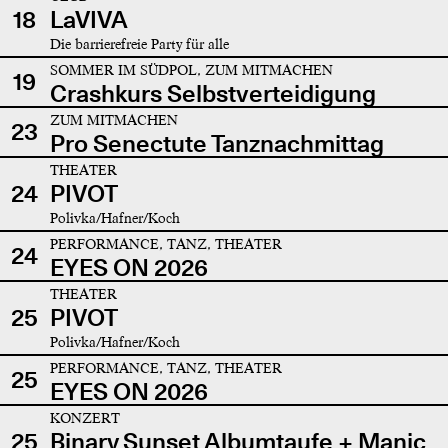
18
LaVIVA
Die barrierefreie Party für alle
SOMMER IM SÜDPOL, ZUM MITMACHEN
19
Crashkurs Selbstverteidigung
ZUM MITMACHEN
23
Pro Senectute Tanznachmittag
THEATER
24
PIVOT
Polivka/Hafner/Koch
PERFORMANCE, TANZ, THEATER
24
EYES ON 2026
THEATER
25
PIVOT
Polivka/Hafner/Koch
PERFORMANCE, TANZ, THEATER
25
EYES ON 2026
KONZERT
25
Binary Sunset Albumtaufe + Manic