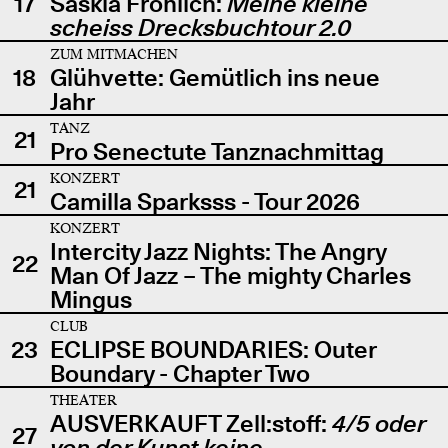
17
Saskia Fröhlich:
Meine kleine
scheiss Drecksbuchtour 2.0
ZUM MITMACHEN
18
Glühvette: Gemütlich ins neue
Jahr
TANZ
21
Pro Senectute Tanznachmittag
KONZERT
21
Camilla Sparksss - Tour 2026
KONZERT
Intercity Jazz Nights: The Angry
22
Man Of Jazz – The mighty Charles
Mingus
CLUB
23
ECLIPSE BOUNDARIES: Outer
Boundary - Chapter Two
THEATER
AUSVERKAUFT Zell:stoff:
4/5 oder
27
von der Kunst keine