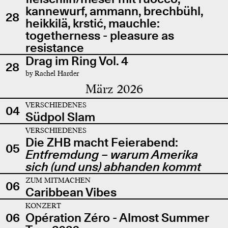
kannewurf, ammann, brechbühl,
28
heikkilä, krstić, mauchle:
togetherness - pleasure as
resistance
Drag im Ring Vol. 4
28
by Rachel Harder
März 2026
VERSCHIEDENES
04
Südpol Slam
VERSCHIEDENES
Die ZHB macht Feierabend:
05
Entfremdung – warum Amerika
sich (und uns) abhanden kommt
ZUM MITMACHEN
06
Caribbean Vibes
KONZERT
06
Opération Zéro - Almost Summer