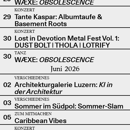
WÆXE:
OBSOLESCENCE
KONZERT
29
Tante Kaspar: Albumtaufe &
Basement Roots
KONZERT
30
Lost in Devotion Metal Fest Vol. 1:
DUST BOLT | THOLA | LOTRIFY
TANZ
30
WÆXE:
OBSOLESCENCE
Juni 2026
VERSCHIEDENES
02
Architekturgalerie Luzern:
KI in
der Architektur
VERSCHIEDENES
03
Sommer im Südpol: Sommer-Slam
ZUM MITMACHEN
05
Caribbean Vibes
KONZERT