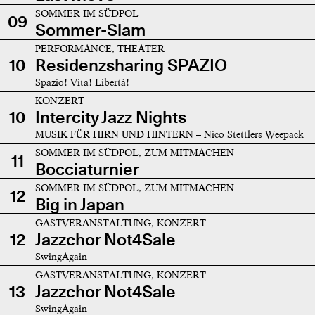
SOMMER IM SÜDPOL
09
Sommer-Slam
PERFORMANCE, THEATER
10
Residenzsharing SPAZIO
Spazio! Vita! Libertà!
KONZERT
10
Intercity Jazz Nights
MUSIK FÜR HIRN UND HINTERN – Nico Stettlers Weepack
SOMMER IM SÜDPOL, ZUM MITMACHEN
11
Bocciaturnier
SOMMER IM SÜDPOL, ZUM MITMACHEN
12
Big in Japan
GASTVERANSTALTUNG, KONZERT
12
Jazzchor Not4Sale
SwingAgain
GASTVERANSTALTUNG, KONZERT
13
Jazzchor Not4Sale
SwingAgain