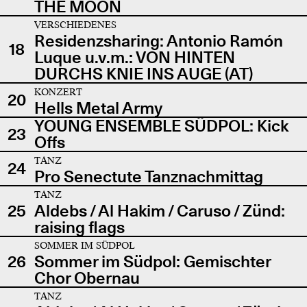
THE MOON
VERSCHIEDENES
Residenzsharing: Antonio Ramón
18
Luque u.v.m.: VON HINTEN
DURCHS KNIE INS AUGE (AT)
KONZERT
20
Hells Metal Army
YOUNG ENSEMBLE SÜDPOL: Kick
23
Offs
TANZ
24
Pro Senectute Tanznachmittag
TANZ
25
Aldebs / Al Hakim / Caruso / Zünd:
raising flags
SOMMER IM SÜDPOL
26
Sommer im Südpol: Gemischter
Chor Obernau
TANZ