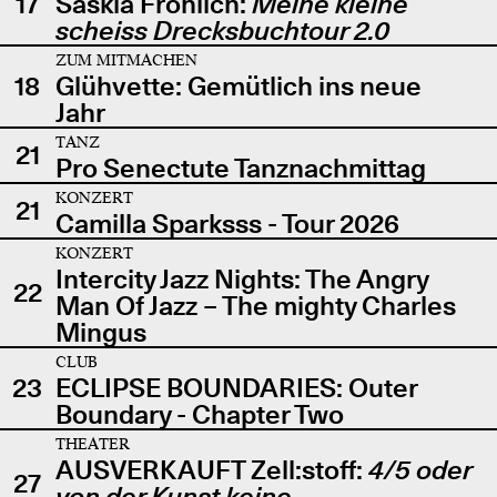
17
Saskia Fröhlich:
Meine kleine
scheiss Drecksbuchtour 2.0
ZUM MITMACHEN
18
Glühvette: Gemütlich ins neue
Jahr
TANZ
21
Pro Senectute Tanznachmittag
KONZERT
21
Camilla Sparksss - Tour 2026
KONZERT
Intercity Jazz Nights: The Angry
22
Man Of Jazz – The mighty Charles
Mingus
CLUB
23
ECLIPSE BOUNDARIES: Outer
Boundary - Chapter Two
THEATER
AUSVERKAUFT Zell:stoff:
4/5 oder
27
von der Kunst keine