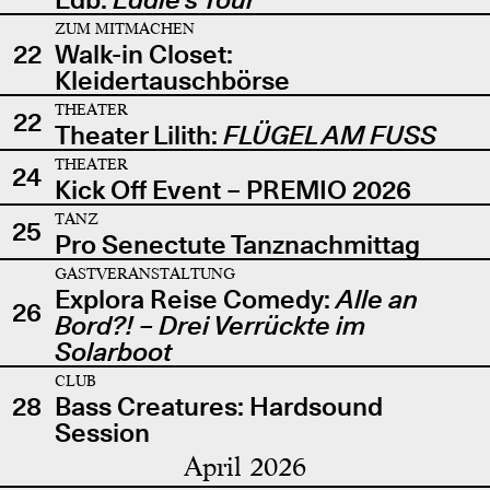
ZUM MITMACHEN
22
Walk-in Closet:
Kleidertauschbörse
THEATER
22
Theater Lilith:
FLÜGEL AM FUSS
THEATER
24
Kick Off Event – PREMIO 2026
TANZ
25
Pro Senectute Tanznachmittag
GASTVERANSTALTUNG
Explora Reise Comedy:
Alle an
26
Bord?! – Drei Verrückte im
Solarboot
CLUB
28
Bass Creatures: Hardsound
Session
April 2026