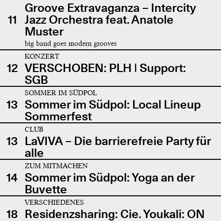
Groove Extravaganza – Intercity
11
Jazz Orchestra feat. Anatole
Muster
big band goes modern grooves
KONZERT
12
VERSCHOBEN: PLH | Support:
SGB
SOMMER IM SÜDPOL
13
Sommer im Südpol: Local Lineup
Sommerfest
CLUB
13
LaVIVA – Die barrierefreie Party für
alle
ZUM MITMACHEN
14
Sommer im Südpol: Yoga an der
Buvette
VERSCHIEDENES
18
Residenzsharing: Cie. Youkali: ON