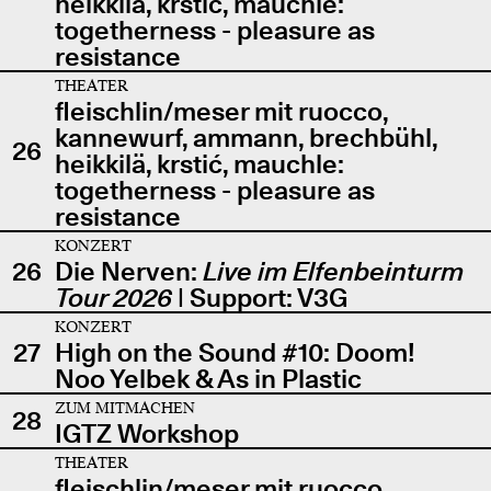
heikkilä, krstić, mauchle:
togetherness - pleasure as
resistance
THEATER
fleischlin/meser mit ruocco,
kannewurf, ammann, brechbühl,
26
heikkilä, krstić, mauchle:
togetherness - pleasure as
resistance
KONZERT
26
Die Nerven:
Live im Elfenbeinturm
Tour 2026
| Support: V3G
KONZERT
27
High on the Sound #10: Doom!
Noo Yelbek & As in Plastic
ZUM MITMACHEN
28
IGTZ Workshop
THEATER
fleischlin/meser mit ruocco,