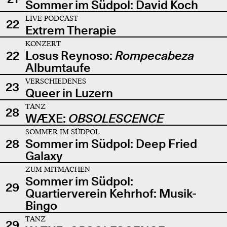
Sommer im Südpol: David Koch
LIVE-PODCAST
22
Extrem Therapie
KONZERT
22
Losus Reynoso:
Rompecabeza
Albumtaufe
VERSCHIEDENES
23
Queer in Luzern
TANZ
28
WÆXE:
OBSOLESCENCE
SOMMER IM SÜDPOL
28
Sommer im Südpol: Deep Fried
Galaxy
ZUM MITMACHEN
Sommer im Südpol:
29
Quartierverein Kehrhof: Musik-
Bingo
TANZ
29