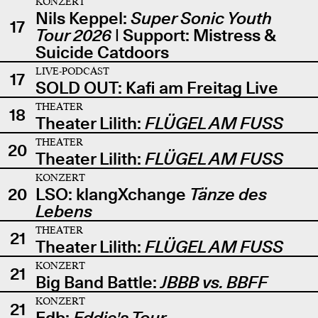
KONZERT
Nils Keppel:
Super Sonic Youth
17
Tour 2026
| Support: Mistress &
Suicide Catdoors
LIVE-PODCAST
17
SOLD OUT: Kafi am Freitag Live
THEATER
18
Theater Lilith:
FLÜGEL AM FUSS
THEATER
20
Theater Lilith:
FLÜGEL AM FUSS
KONZERT
20
LSO: klangXchange
Tänze des
Lebens
THEATER
21
Theater Lilith:
FLÜGEL AM FUSS
KONZERT
21
Big Band Battle:
JBBB vs. BBFF
KONZERT
21
Edb:
Eddie's Tour