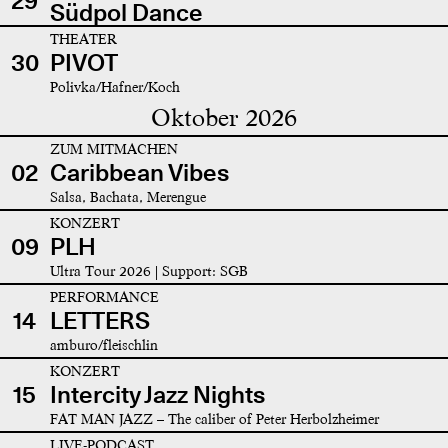
29
Südpol Dance
THEATER
30
PIVOT
Polivka/Hafner/Koch
Oktober 2026
ZUM MITMACHEN
02
Caribbean Vibes
Salsa, Bachata, Merengue
KONZERT
09
PLH
Ultra Tour 2026 | Support: SGB
PERFORMANCE
14
LETTERS
amburo/fleischlin
KONZERT
15
Intercity Jazz Nights
FAT MAN JAZZ – The caliber of Peter Herbolzheimer
LIVE-PODCAST