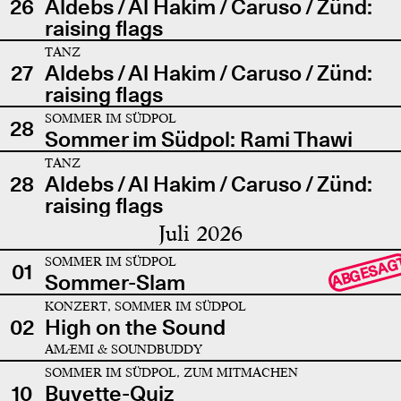
26
Aldebs / Al Hakim / Caruso / Zünd:
raising flags
TANZ
27
Aldebs / Al Hakim / Caruso / Zünd:
raising flags
SOMMER IM SÜDPOL
28
Sommer im Südpol: Rami Thawi
TANZ
28
Aldebs / Al Hakim / Caruso / Zünd:
raising flags
Juli 2026
SOMMER IM SÜDPOL
ABGESAG
01
Sommer-Slam
KONZERT, SOMMER IM SÜDPOL
02
High on the Sound
AMÆMI & SOUNDBUDDY
SOMMER IM SÜDPOL, ZUM MITMACHEN
10
Buvette-Quiz