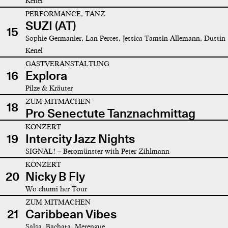
Kenel
PERFORMANCE, TANZ
SUZI (AT)
15
Sophie Germanier, Lan Perces, Jessica Tamsin Allemann, Dustin
Kenel
GASTVERANSTALTUNG
16
Explora
Pilze & Kräuter
ZUM MITMACHEN
18
Pro Senectute Tanznachmittag
KONZERT
19
Intercity Jazz Nights
SIGNAL! – Beromünster with Peter Zihlmann
KONZERT
20
Nicky B Fly
Wo chumi her Tour
ZUM MITMACHEN
21
Caribbean Vibes
Salsa, Bachata, Merengue