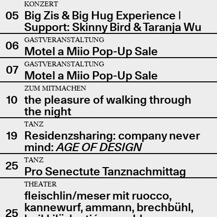
KONZERT
05
Big Zis & Big Hug Experience |
Support: Skinny Bird & Taranja Wu
GASTVERANSTALTUNG
06
Motel a Miio Pop-Up Sale
GASTVERANSTALTUNG
07
Motel a Miio Pop-Up Sale
ZUM MITMACHEN
10
the pleasure of walking through
the night
TANZ
19
Residenzsharing: company never
mind:
AGE OF DESIGN
TANZ
25
Pro Senectute Tanznachmittag
THEATER
fleischlin/meser mit ruocco,
kannewurf, ammann, brechbühl,
25