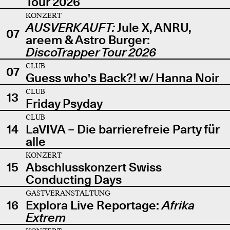
Tour 2026
KONZERT
AUSVERKAUFT:
Jule X, ANRU,
07
areem & Astro Burger:
DiscoTrapper Tour 2026
CLUB
07
Guess who's Back?! w/ Hanna Noir
CLUB
13
Friday Psyday
CLUB
14
LaVIVA – Die barrierefreie Party für
alle
KONZERT
15
Abschlusskonzert Swiss
Conducting Days
GASTVERANSTALTUNG
16
Explora Live Reportage:
Afrika
Extrem