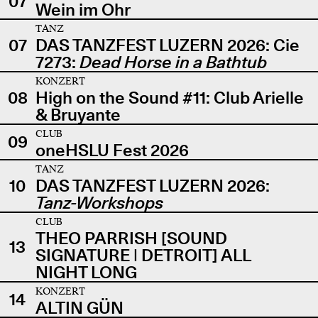
07
Wein im Ohr
TANZ
07
DAS TANZFEST LUZERN 2026: Cie
7273:
Dead Horse in a Bathtub
KONZERT
08
High on the Sound #11: Club Arielle
& Bruyante
CLUB
09
oneHSLU Fest 2026
TANZ
10
DAS TANZFEST LUZERN 2026:
Tanz-Workshops
CLUB
THEO PARRISH [SOUND
13
SIGNATURE | DETROIT] ALL
NIGHT LONG
KONZERT
14
ALTIN GÜN