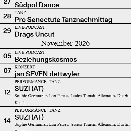
27
Südpol Dance
TANZ
28
Pro Senectute Tanznachmittag
LIVE-PODCAST
29
Drags Uncut
November 2026
LIVE-PODCAST
05
Beziehungskosmos
KONZERT
07
jan SEVEN dettwyler
PERFORMANCE, TANZ
SUZI (AT)
12
Sophie Germanier, Lan Perces, Jessica Tamsin Allemann, Dustin
Kenel
PERFORMANCE, TANZ
SUZI (AT)
14
Sophie Germanier, Lan Perces, Jessica Tamsin Allemann, Dustin