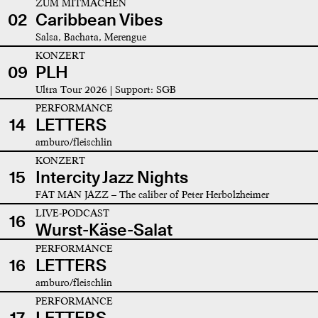
ZUM MITMACHEN
02
Caribbean Vibes
Salsa, Bachata, Merengue
KONZERT
09
PLH
Ultra Tour 2026 | Support: SGB
PERFORMANCE
14
LETTERS
amburo/fleischlin
KONZERT
15
Intercity Jazz Nights
FAT MAN JAZZ – The caliber of Peter Herbolzheimer
LIVE-PODCAST
16
Wurst-Käse-Salat
PERFORMANCE
16
LETTERS
amburo/fleischlin
PERFORMANCE
17
LETTERS