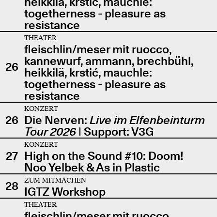
heikkilä, krstić, mauchle:
togetherness - pleasure as
resistance
THEATER
fleischlin/meser mit ruocco,
kannewurf, ammann, brechbühl,
26
heikkilä, krstić, mauchle:
togetherness - pleasure as
resistance
KONZERT
26
Die Nerven:
Live im Elfenbeinturm
Tour 2026
| Support: V3G
KONZERT
27
High on the Sound #10: Doom!
Noo Yelbek & As in Plastic
ZUM MITMACHEN
28
IGTZ Workshop
THEATER
fleischlin/meser mit ruocco,