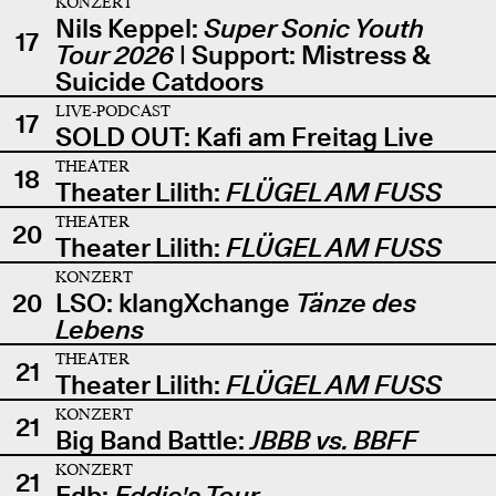
KONZERT
Nils Keppel:
Super Sonic Youth
17
Tour 2026
| Support: Mistress &
Suicide Catdoors
LIVE-PODCAST
17
SOLD OUT: Kafi am Freitag Live
THEATER
18
Theater Lilith:
FLÜGEL AM FUSS
THEATER
20
Theater Lilith:
FLÜGEL AM FUSS
KONZERT
20
LSO: klangXchange
Tänze des
Lebens
THEATER
21
Theater Lilith:
FLÜGEL AM FUSS
KONZERT
21
Big Band Battle:
JBBB vs. BBFF
KONZERT
21
Edb:
Eddie's Tour