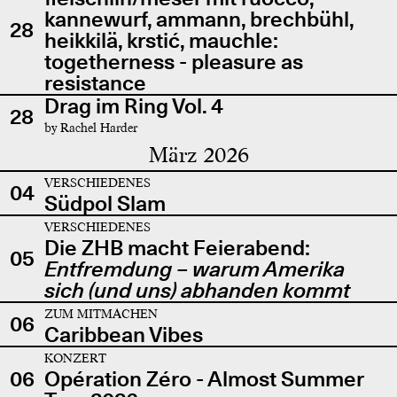
kannewurf, ammann, brechbühl,
28
heikkilä, krstić, mauchle:
togetherness - pleasure as
resistance
Drag im Ring Vol. 4
28
by Rachel Harder
März 2026
VERSCHIEDENES
04
Südpol Slam
VERSCHIEDENES
Die ZHB macht Feierabend:
05
Entfremdung – warum Amerika
sich (und uns) abhanden kommt
ZUM MITMACHEN
06
Caribbean Vibes
KONZERT
06
Opération Zéro - Almost Summer