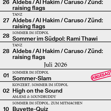
26
Aldebs / Al Hakim / Caruso / Zünd:
raising flags
TANZ
27
Aldebs / Al Hakim / Caruso / Zünd:
raising flags
SOMMER IM SÜDPOL
28
Sommer im Südpol: Rami Thawi
TANZ
28
Aldebs / Al Hakim / Caruso / Zünd:
raising flags
Juli 2026
SOMMER IM SÜDPOL
ABGESAG
01
Sommer-Slam
KONZERT, SOMMER IM SÜDPOL
02
High on the Sound
AMÆMI & SOUNDBUDDY
SOMMER IM SÜDPOL, ZUM MITMACHEN
10
Buvette-Quiz