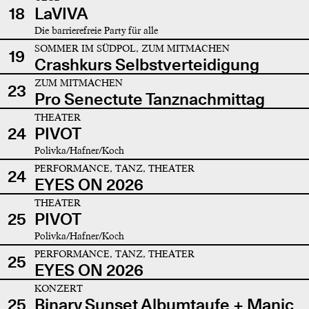
18
LaVIVA
Die barrierefreie Party für alle
SOMMER IM SÜDPOL, ZUM MITMACHEN
19
Crashkurs Selbstverteidigung
ZUM MITMACHEN
23
Pro Senectute Tanznachmittag
THEATER
24
PIVOT
Polivka/Hafner/Koch
PERFORMANCE, TANZ, THEATER
24
EYES ON 2026
THEATER
25
PIVOT
Polivka/Hafner/Koch
PERFORMANCE, TANZ, THEATER
25
EYES ON 2026
KONZERT
25
Binary Sunset Albumtaufe + Manic