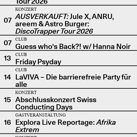
Tour 2026
KONZERT
AUSVERKAUFT:
Jule X, ANRU,
07
areem & Astro Burger:
DiscoTrapper Tour 2026
CLUB
07
Guess who's Back?! w/ Hanna Noir
CLUB
13
Friday Psyday
CLUB
14
LaVIVA – Die barrierefreie Party für
alle
KONZERT
15
Abschlusskonzert Swiss
Conducting Days
GASTVERANSTALTUNG
16
Explora Live Reportage:
Afrika
Extrem