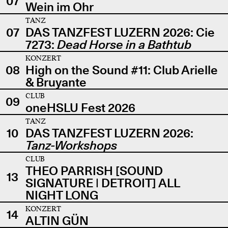
07
Wein im Ohr
TANZ
07
DAS TANZFEST LUZERN 2026: Cie
7273:
Dead Horse in a Bathtub
KONZERT
08
High on the Sound #11: Club Arielle
& Bruyante
CLUB
09
oneHSLU Fest 2026
TANZ
10
DAS TANZFEST LUZERN 2026:
Tanz-Workshops
CLUB
THEO PARRISH [SOUND
13
SIGNATURE | DETROIT] ALL
NIGHT LONG
KONZERT
14
ALTIN GÜN