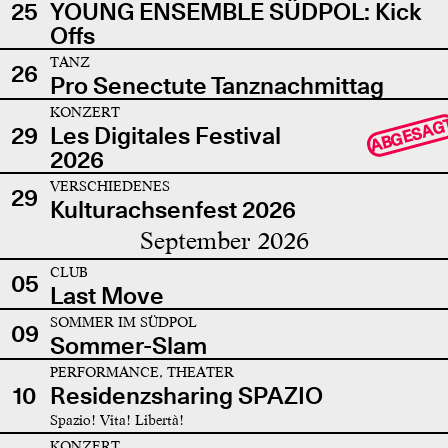
25
YOUNG ENSEMBLE SÜDPOL: Kick
Offs
TANZ
26
Pro Senectute Tanznachmittag
KONZERT
ABGESAG
29
Les Digitales Festival
2026
VERSCHIEDENES
29
Kulturachsenfest 2026
September 2026
CLUB
05
Last Move
SOMMER IM SÜDPOL
09
Sommer-Slam
PERFORMANCE, THEATER
10
Residenzsharing SPAZIO
Spazio! Vita! Libertà!
KONZERT