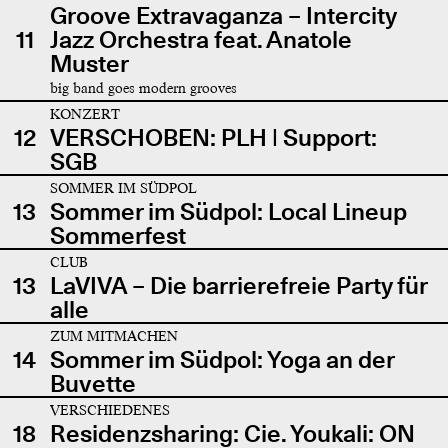
Groove Extravaganza – Intercity
11
Jazz Orchestra feat. Anatole
Muster
big band goes modern grooves
KONZERT
12
VERSCHOBEN: PLH | Support:
SGB
SOMMER IM SÜDPOL
13
Sommer im Südpol: Local Lineup
Sommerfest
CLUB
13
LaVIVA – Die barrierefreie Party für
alle
ZUM MITMACHEN
14
Sommer im Südpol: Yoga an der
Buvette
VERSCHIEDENES
18
Residenzsharing: Cie. Youkali: ON