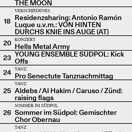
THE MOON
VERSCHIEDENES
Residenzsharing: Antonio Ramón
18
Luque u.v.m.: VON HINTEN
DURCHS KNIE INS AUGE (AT)
KONZERT
20
Hells Metal Army
YOUNG ENSEMBLE SÜDPOL: Kick
23
Offs
TANZ
24
Pro Senectute Tanznachmittag
TANZ
25
Aldebs / Al Hakim / Caruso / Zünd:
raising flags
SOMMER IM SÜDPOL
26
Sommer im Südpol: Gemischter
Chor Obernau
TANZ