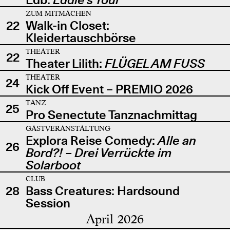
ZUM MITMACHEN
22
Walk-in Closet:
Kleidertauschbörse
THEATER
22
Theater Lilith:
FLÜGEL AM FUSS
THEATER
24
Kick Off Event – PREMIO 2026
TANZ
25
Pro Senectute Tanznachmittag
GASTVERANSTALTUNG
Explora Reise Comedy:
Alle an
26
Bord?! – Drei Verrückte im
Solarboot
CLUB
28
Bass Creatures: Hardsound
Session
April 2026