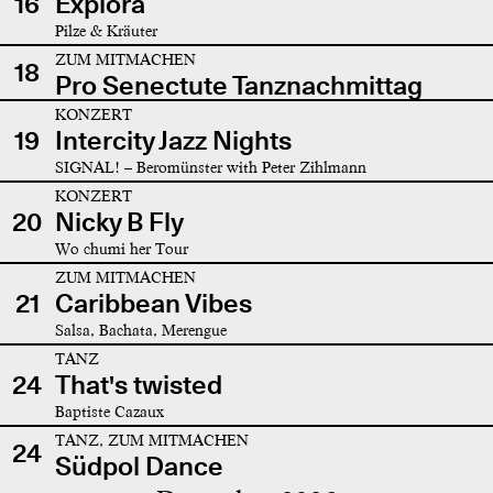
16
Explora
Pilze & Kräuter
ZUM MITMACHEN
18
Pro Senectute Tanznachmittag
KONZERT
19
Intercity Jazz Nights
SIGNAL! – Beromünster with Peter Zihlmann
KONZERT
20
Nicky B Fly
Wo chumi her Tour
ZUM MITMACHEN
21
Caribbean Vibes
Salsa, Bachata, Merengue
TANZ
24
That's twisted
Baptiste Cazaux
TANZ, ZUM MITMACHEN
24
Südpol Dance