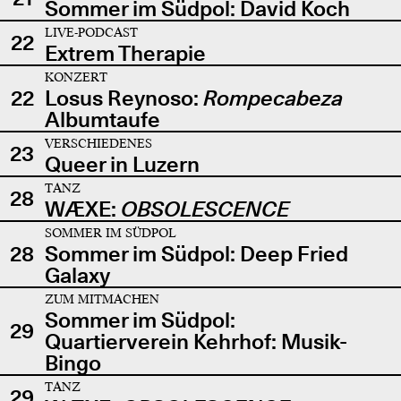
Sommer im Südpol: David Koch
LIVE-PODCAST
22
Extrem Therapie
KONZERT
22
Losus Reynoso:
Rompecabeza
Albumtaufe
VERSCHIEDENES
23
Queer in Luzern
TANZ
28
WÆXE:
OBSOLESCENCE
SOMMER IM SÜDPOL
28
Sommer im Südpol: Deep Fried
Galaxy
ZUM MITMACHEN
Sommer im Südpol:
29
Quartierverein Kehrhof: Musik-
Bingo
TANZ
29