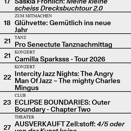
17
Saskia Fröhlich:
Meine kleine
scheiss Drecksbuchtour 2.0
ZUM MITMACHEN
18
Glühvette: Gemütlich ins neue
Jahr
TANZ
21
Pro Senectute Tanznachmittag
KONZERT
21
Camilla Sparksss - Tour 2026
KONZERT
Intercity Jazz Nights: The Angry
22
Man Of Jazz – The mighty Charles
Mingus
CLUB
23
ECLIPSE BOUNDARIES: Outer
Boundary - Chapter Two
THEATER
AUSVERKAUFT Zell:stoff:
4/5 oder
27
von der Kunst keine