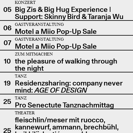
KONZERT
05
Big Zis & Big Hug Experience |
Support: Skinny Bird & Taranja Wu
GASTVERANSTALTUNG
06
Motel a Miio Pop-Up Sale
GASTVERANSTALTUNG
07
Motel a Miio Pop-Up Sale
ZUM MITMACHEN
10
the pleasure of walking through
the night
TANZ
19
Residenzsharing: company never
mind:
AGE OF DESIGN
TANZ
25
Pro Senectute Tanznachmittag
THEATER
fleischlin/meser mit ruocco,
kannewurf, ammann, brechbühl,
25