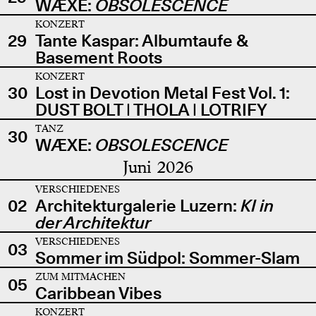
WÆXE:
OBSOLESCENCE
KONZERT
29
Tante Kaspar: Albumtaufe &
Basement Roots
KONZERT
30
Lost in Devotion Metal Fest Vol. 1:
DUST BOLT | THOLA | LOTRIFY
TANZ
30
WÆXE:
OBSOLESCENCE
Juni 2026
VERSCHIEDENES
02
Architekturgalerie Luzern:
KI in
der Architektur
VERSCHIEDENES
03
Sommer im Südpol: Sommer-Slam
ZUM MITMACHEN
05
Caribbean Vibes
KONZERT