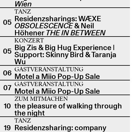
Wien
TANZ
Residenzsharings: WÆXE
05
OBSOLESCENCE
& Neil
Höhener
THE IN BETWEEN
KONZERT
Big Zis & Big Hug Experience |
05
Support: Skinny Bird & Taranja
Wu
GASTVERANSTALTUNG
06
Motel a Miio Pop-Up Sale
GASTVERANSTALTUNG
07
Motel a Miio Pop-Up Sale
ZUM MITMACHEN
10
the pleasure of walking through
the night
TANZ
19
Residenzsharing: company