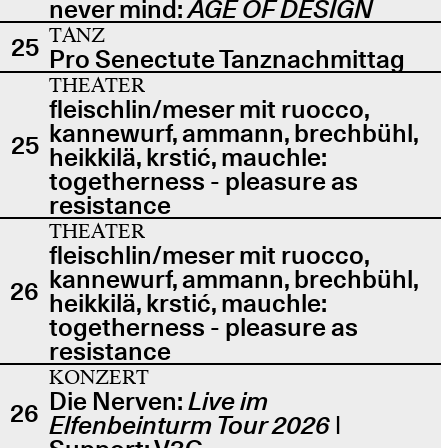
never mind:
AGE OF DESIGN
TANZ
25
Pro Senectute Tanznachmittag
THEATER
fleischlin/meser mit ruocco,
kannewurf, ammann, brechbühl,
25
heikkilä, krstić, mauchle:
togetherness - pleasure as
resistance
THEATER
fleischlin/meser mit ruocco,
kannewurf, ammann, brechbühl,
26
heikkilä, krstić, mauchle:
togetherness - pleasure as
resistance
KONZERT
Die Nerven:
Live im
26
Elfenbeinturm Tour 2026
|