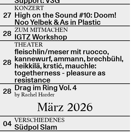
Support: V3G
KONZERT
27
High on the Sound #10: Doom!
Noo Yelbek & As in Plastic
ZUM MITMACHEN
28
IGTZ Workshop
THEATER
fleischlin/meser mit ruocco,
kannewurf, ammann, brechbühl,
28
heikkilä, krstić, mauchle:
togetherness - pleasure as
resistance
Drag im Ring Vol. 4
28
by Rachel Harder
März 2026
VERSCHIEDENES
04
Südpol Slam