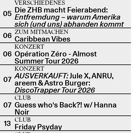
VERSCHIEDENES
Die ZHB macht Feierabend:
05
Entfremdung – warum Amerika
sich (und uns) abhanden kommt
ZUM MITMACHEN
06
Caribbean Vibes
KONZERT
06
Opération Zéro - Almost
Summer Tour 2026
KONZERT
AUSVERKAUFT:
Jule X, ANRU,
07
areem & Astro Burger:
DiscoTrapper Tour 2026
CLUB
07
Guess who's Back?! w/ Hanna
Noir
CLUB
13
Friday Psyday