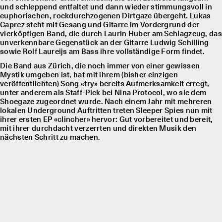
und schleppend entfaltet und dann wieder stimmungsvoll in
euphorischen, rockdurchzogenen Dirtgaze übergeht. Lukas
Caprez steht mit Gesang und Gitarre im Vordergrund der
vierköpfigen Band, die durch Laurin Huber am Schlagzeug, das
unverkennbare Gegenstück an der Gitarre Ludwig Schilling
sowie Rolf Laureĳs am Bass ihre vollständige Form findet.
Die Band aus Zürich, die noch immer von einer gewissen
Mystik umgeben ist, hat mit ihrem (bisher einzigen
veröffentlichten) Song «try» bereits Aufmerksamkeit erregt,
unter anderem als Staff-Pick bei Nina Protocol, wo sie dem
Shoegaze zugeordnet wurde. Nach einem Jahr mit mehreren
lokalen Underground Auftritten treten Sleeper Spies nun mit
ihrer ersten EP «clincher» hervor: Gut vorbereitet und bereit,
mit ihrer durchdacht verzerrten und direkten Musik den
nächsten Schritt zu machen.