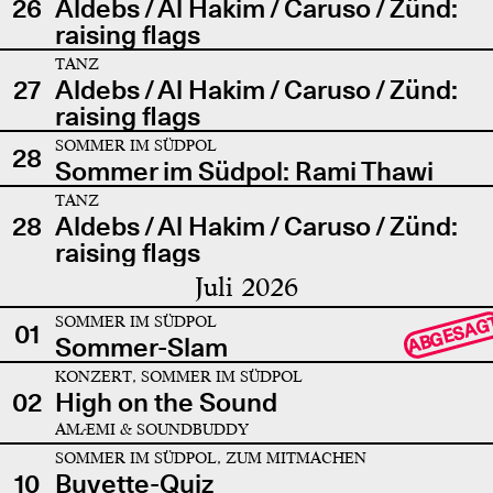
26
Aldebs / Al Hakim / Caruso / Zünd:
raising flags
TANZ
27
Aldebs / Al Hakim / Caruso / Zünd:
raising flags
SOMMER IM SÜDPOL
28
Sommer im Südpol: Rami Thawi
TANZ
28
Aldebs / Al Hakim / Caruso / Zünd:
raising flags
Juli 2026
SOMMER IM SÜDPOL
ABGESAG
01
Sommer-Slam
KONZERT, SOMMER IM SÜDPOL
02
High on the Sound
AMÆMI & SOUNDBUDDY
SOMMER IM SÜDPOL, ZUM MITMACHEN
10
Buvette-Quiz