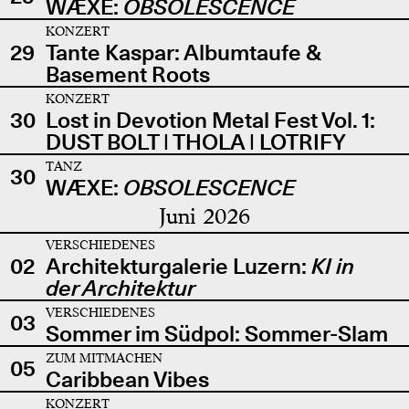
WÆXE:
OBSOLESCENCE
KONZERT
29
Tante Kaspar: Albumtaufe &
Basement Roots
KONZERT
30
Lost in Devotion Metal Fest Vol. 1:
DUST BOLT | THOLA | LOTRIFY
TANZ
30
WÆXE:
OBSOLESCENCE
Juni 2026
VERSCHIEDENES
02
Architekturgalerie Luzern:
KI in
der Architektur
VERSCHIEDENES
03
Sommer im Südpol: Sommer-Slam
ZUM MITMACHEN
05
Caribbean Vibes
KONZERT