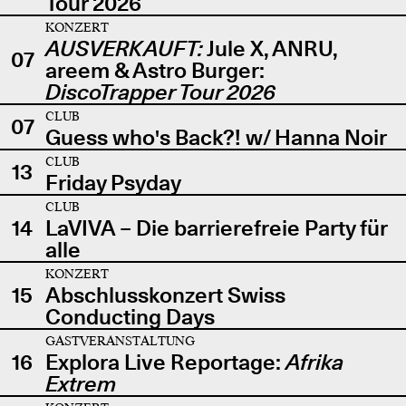
Tour 2026
KONZERT
AUSVERKAUFT:
Jule X, ANRU,
07
areem & Astro Burger:
DiscoTrapper Tour 2026
CLUB
07
Guess who's Back?! w/ Hanna Noir
CLUB
13
Friday Psyday
CLUB
14
LaVIVA – Die barrierefreie Party für
alle
KONZERT
15
Abschlusskonzert Swiss
Conducting Days
GASTVERANSTALTUNG
16
Explora Live Reportage:
Afrika
Extrem