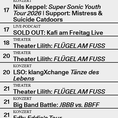
KONZERT
Nils Keppel:
Super Sonic Youth
17
Tour 2026
| Support: Mistress &
Suicide Catdoors
LIVE-PODCAST
17
SOLD OUT: Kafi am Freitag Live
THEATER
18
Theater Lilith:
FLÜGEL AM FUSS
THEATER
20
Theater Lilith:
FLÜGEL AM FUSS
KONZERT
20
LSO: klangXchange
Tänze des
Lebens
THEATER
21
Theater Lilith:
FLÜGEL AM FUSS
KONZERT
21
Big Band Battle:
JBBB vs. BBFF
KONZERT
21
Edb:
Eddie's Tour