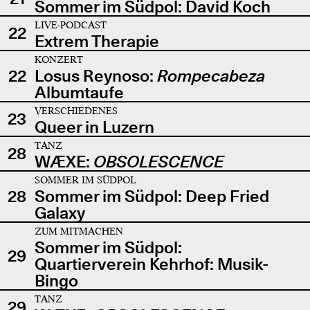
Sommer im Südpol: David Koch
LIVE-PODCAST
22
Extrem Therapie
KONZERT
22
Losus Reynoso:
Rompecabeza
Albumtaufe
VERSCHIEDENES
23
Queer in Luzern
TANZ
28
WÆXE:
OBSOLESCENCE
SOMMER IM SÜDPOL
28
Sommer im Südpol: Deep Fried
Galaxy
ZUM MITMACHEN
Sommer im Südpol:
29
Quartierverein Kehrhof: Musik-
Bingo
TANZ
29