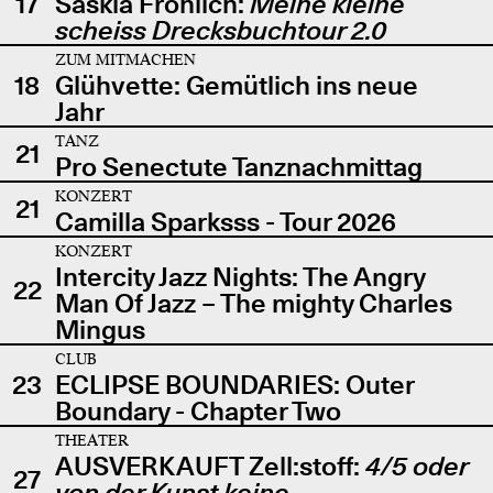
17
Saskia Fröhlich:
Meine kleine
scheiss Drecksbuchtour 2.0
ZUM MITMACHEN
18
Glühvette: Gemütlich ins neue
Jahr
TANZ
21
Pro Senectute Tanznachmittag
KONZERT
21
Camilla Sparksss - Tour 2026
KONZERT
Intercity Jazz Nights: The Angry
22
Man Of Jazz – The mighty Charles
Mingus
CLUB
23
ECLIPSE BOUNDARIES: Outer
Boundary - Chapter Two
THEATER
AUSVERKAUFT Zell:stoff:
4/5 oder
27
von der Kunst keine