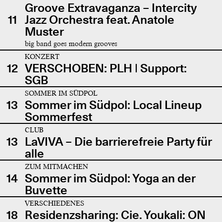
Groove Extravaganza – Intercity
11
Jazz Orchestra feat. Anatole
Muster
big band goes modern grooves
KONZERT
12
VERSCHOBEN: PLH | Support:
SGB
SOMMER IM SÜDPOL
13
Sommer im Südpol: Local Lineup
Sommerfest
CLUB
13
LaVIVA – Die barrierefreie Party für
alle
ZUM MITMACHEN
14
Sommer im Südpol: Yoga an der
Buvette
VERSCHIEDENES
18
Residenzsharing: Cie. Youkali: ON