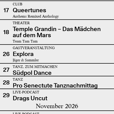
CLUB
17
Queertunes
Anthems Remixed Anthology
THEATER
Temple Grandin – Das Mädchen
18
auf dem Mars
Team Tam Tam
GASTVERANSTALTUNG
26
Explora
Jäger & Sammler
TANZ, ZUM MITMACHEN
27
Südpol Dance
TANZ
28
Pro Senectute Tanznachmittag
LIVE-PODCAST
29
Drags Uncut
November 2026
LIVE-PODCAST