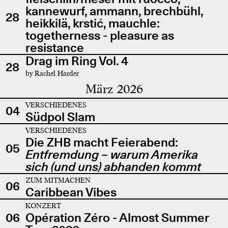
kannewurf, ammann, brechbühl,
28
heikkilä, krstić, mauchle:
togetherness - pleasure as
resistance
Drag im Ring Vol. 4
28
by Rachel Harder
März 2026
VERSCHIEDENES
04
Südpol Slam
VERSCHIEDENES
Die ZHB macht Feierabend:
05
Entfremdung – warum Amerika
sich (und uns) abhanden kommt
ZUM MITMACHEN
06
Caribbean Vibes
KONZERT
06
Opération Zéro - Almost Summer