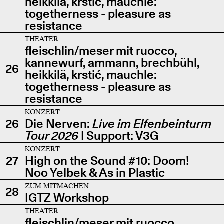
heikkilä, krstić, mauchle:
togetherness - pleasure as
resistance
THEATER
fleischlin/meser mit ruocco,
kannewurf, ammann, brechbühl,
26
heikkilä, krstić, mauchle:
togetherness - pleasure as
resistance
KONZERT
26
Die Nerven:
Live im Elfenbeinturm
Tour 2026
| Support: V3G
KONZERT
27
High on the Sound #10: Doom!
Noo Yelbek & As in Plastic
ZUM MITMACHEN
28
IGTZ Workshop
THEATER
fleischlin/meser mit ruocco,