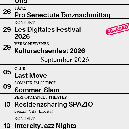
Offs
TANZ
26
Pro Senectute Tanznachmittag
KONZERT
ABGESAG
29
Les Digitales Festival
2026
VERSCHIEDENES
29
Kulturachsenfest 2026
September 2026
CLUB
05
Last Move
SOMMER IM SÜDPOL
09
Sommer-Slam
PERFORMANCE, THEATER
10
Residenzsharing SPAZIO
Spazio! Vita! Libertà!
KONZERT
10
Intercity Jazz Nights