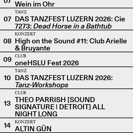
07
Wein im Ohr
TANZ
07
DAS TANZFEST LUZERN 2026: Cie
7273:
Dead Horse in a Bathtub
KONZERT
08
High on the Sound #11: Club Arielle
& Bruyante
CLUB
09
oneHSLU Fest 2026
TANZ
10
DAS TANZFEST LUZERN 2026:
Tanz-Workshops
CLUB
THEO PARRISH [SOUND
13
SIGNATURE | DETROIT] ALL
NIGHT LONG
KONZERT
14
ALTIN GÜN