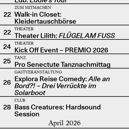
ZUM MITMACHEN
22
Walk-in Closet:
Kleidertauschbörse
THEATER
22
Theater Lilith:
FLÜGEL AM FUSS
THEATER
24
Kick Off Event – PREMIO 2026
TANZ
25
Pro Senectute Tanznachmittag
GASTVERANSTALTUNG
Explora Reise Comedy:
Alle an
26
Bord?! – Drei Verrückte im
Solarboot
CLUB
28
Bass Creatures: Hardsound
Session
April 2026