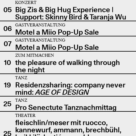
KONZERT
05
Big Zis & Big Hug Experience |
Support: Skinny Bird & Taranja Wu
GASTVERANSTALTUNG
06
Motel a Miio Pop-Up Sale
GASTVERANSTALTUNG
07
Motel a Miio Pop-Up Sale
ZUM MITMACHEN
10
the pleasure of walking through
the night
TANZ
19
Residenzsharing: company never
mind:
AGE OF DESIGN
TANZ
25
Pro Senectute Tanznachmittag
THEATER
fleischlin/meser mit ruocco,
kannewurf, ammann, brechbühl,
25