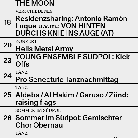
THE MOON
VERSCHIEDENES
Residenzsharing: Antonio Ramón
18
Luque u.v.m.: VON HINTEN
DURCHS KNIE INS AUGE (AT)
KONZERT
20
Hells Metal Army
YOUNG ENSEMBLE SÜDPOL: Kick
23
Offs
TANZ
24
Pro Senectute Tanznachmittag
TANZ
25
Aldebs / Al Hakim / Caruso / Zünd:
raising flags
SOMMER IM SÜDPOL
26
Sommer im Südpol: Gemischter
Chor Obernau
TANZ