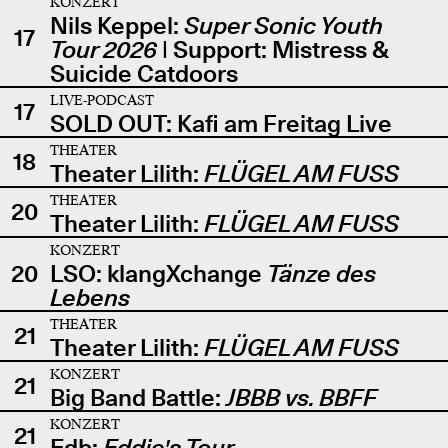
KONZERT
Nils Keppel:
Super Sonic Youth
17
Tour 2026
| Support: Mistress &
Suicide Catdoors
LIVE-PODCAST
17
SOLD OUT: Kafi am Freitag Live
THEATER
18
Theater Lilith:
FLÜGEL AM FUSS
THEATER
20
Theater Lilith:
FLÜGEL AM FUSS
KONZERT
20
LSO: klangXchange
Tänze des
Lebens
THEATER
21
Theater Lilith:
FLÜGEL AM FUSS
KONZERT
21
Big Band Battle:
JBBB vs. BBFF
KONZERT
21
Edb:
Eddie's Tour