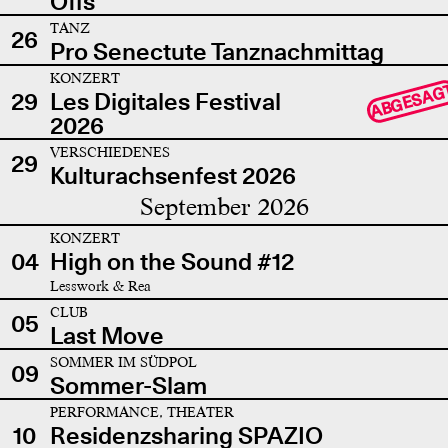
Offs
TANZ
26
Pro Senectute Tanznachmittag
KONZERT
ABGESAG
29
Les Digitales Festival
2026
VERSCHIEDENES
29
Kulturachsenfest 2026
September 2026
KONZERT
04
High on the Sound #12
Lesswork & Rea
CLUB
05
Last Move
SOMMER IM SÜDPOL
09
Sommer-Slam
PERFORMANCE, THEATER
10
Residenzsharing SPAZIO