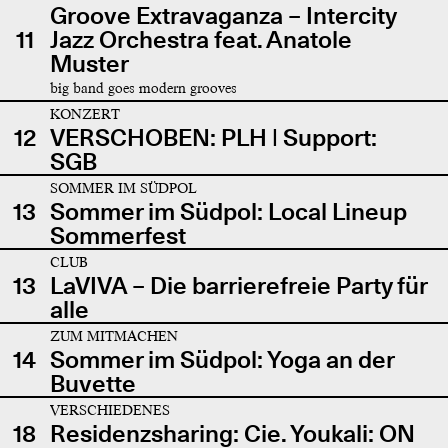
Groove Extravaganza – Intercity
11
Jazz Orchestra feat. Anatole
Muster
big band goes modern grooves
KONZERT
12
VERSCHOBEN: PLH | Support:
SGB
SOMMER IM SÜDPOL
13
Sommer im Südpol: Local Lineup
Sommerfest
CLUB
13
LaVIVA – Die barrierefreie Party für
alle
ZUM MITMACHEN
14
Sommer im Südpol: Yoga an der
Buvette
VERSCHIEDENES
18
Residenzsharing: Cie. Youkali: ON