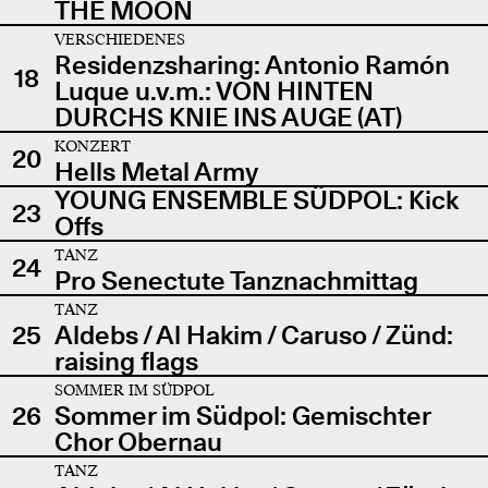
THE MOON
VERSCHIEDENES
Residenzsharing: Antonio Ramón
18
Luque u.v.m.: VON HINTEN
DURCHS KNIE INS AUGE (AT)
KONZERT
20
Hells Metal Army
YOUNG ENSEMBLE SÜDPOL: Kick
23
Offs
TANZ
24
Pro Senectute Tanznachmittag
TANZ
25
Aldebs / Al Hakim / Caruso / Zünd:
raising flags
SOMMER IM SÜDPOL
26
Sommer im Südpol: Gemischter
Chor Obernau
TANZ