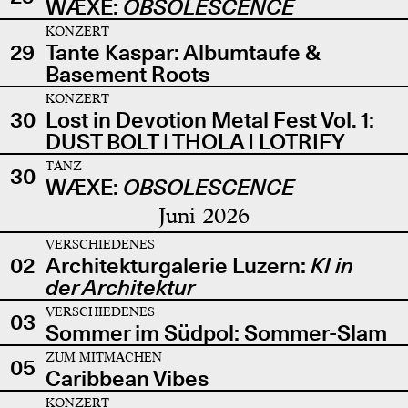
WÆXE:
OBSOLESCENCE
KONZERT
29
Tante Kaspar: Albumtaufe &
Basement Roots
KONZERT
30
Lost in Devotion Metal Fest Vol. 1:
DUST BOLT | THOLA | LOTRIFY
TANZ
30
WÆXE:
OBSOLESCENCE
Juni 2026
VERSCHIEDENES
02
Architekturgalerie Luzern:
KI in
der Architektur
VERSCHIEDENES
03
Sommer im Südpol: Sommer-Slam
ZUM MITMACHEN
05
Caribbean Vibes
KONZERT