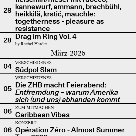
kannewurf, ammann, brechbühl,
28
heikkilä, krstić, mauchle:
togetherness - pleasure as
resistance
Drag im Ring Vol. 4
28
by Rachel Harder
März 2026
VERSCHIEDENES
04
Südpol Slam
VERSCHIEDENES
Die ZHB macht Feierabend:
05
Entfremdung – warum Amerika
sich (und uns) abhanden kommt
ZUM MITMACHEN
06
Caribbean Vibes
KONZERT
06
Opération Zéro - Almost Summer