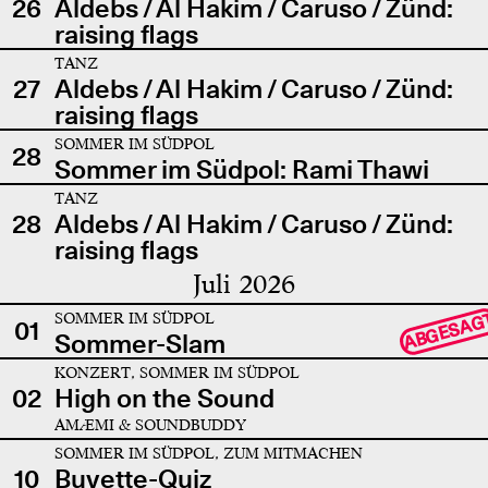
26
Aldebs / Al Hakim / Caruso / Zünd:
raising flags
TANZ
27
Aldebs / Al Hakim / Caruso / Zünd:
raising flags
SOMMER IM SÜDPOL
28
Sommer im Südpol: Rami Thawi
TANZ
28
Aldebs / Al Hakim / Caruso / Zünd:
raising flags
Juli 2026
SOMMER IM SÜDPOL
ABGESAG
01
Sommer-Slam
KONZERT, SOMMER IM SÜDPOL
02
High on the Sound
AMÆMI & SOUNDBUDDY
SOMMER IM SÜDPOL, ZUM MITMACHEN
10
Buvette-Quiz