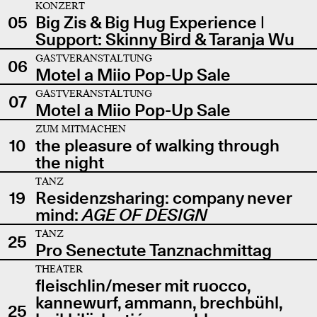
KONZERT
05
Big Zis & Big Hug Experience |
Support: Skinny Bird & Taranja Wu
GASTVERANSTALTUNG
06
Motel a Miio Pop-Up Sale
GASTVERANSTALTUNG
07
Motel a Miio Pop-Up Sale
ZUM MITMACHEN
10
the pleasure of walking through
the night
TANZ
19
Residenzsharing: company never
mind:
AGE OF DESIGN
TANZ
25
Pro Senectute Tanznachmittag
THEATER
fleischlin/meser mit ruocco,
kannewurf, ammann, brechbühl,
25