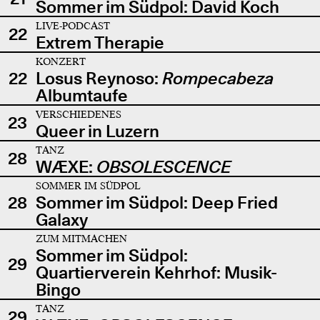
Sommer im Südpol: David Koch
LIVE-PODCAST
22
Extrem Therapie
KONZERT
22
Losus Reynoso:
Rompecabeza
Albumtaufe
VERSCHIEDENES
23
Queer in Luzern
TANZ
28
WÆXE:
OBSOLESCENCE
SOMMER IM SÜDPOL
28
Sommer im Südpol: Deep Fried
Galaxy
ZUM MITMACHEN
Sommer im Südpol:
29
Quartierverein Kehrhof: Musik-
Bingo
TANZ
29