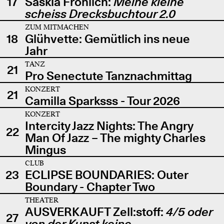
17
Saskia Fröhlich:
Meine kleine
scheiss Drecksbuchtour 2.0
ZUM MITMACHEN
18
Glühvette: Gemütlich ins neue
Jahr
TANZ
21
Pro Senectute Tanznachmittag
KONZERT
21
Camilla Sparksss - Tour 2026
KONZERT
Intercity Jazz Nights: The Angry
22
Man Of Jazz – The mighty Charles
Mingus
CLUB
23
ECLIPSE BOUNDARIES: Outer
Boundary - Chapter Two
THEATER
AUSVERKAUFT Zell:stoff:
4/5 oder
27
von der Kunst keine