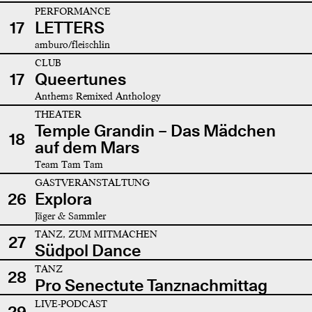
PERFORMANCE
17
LETTERS
amburo/fleischlin
CLUB
17
Queertunes
Anthems Remixed Anthology
THEATER
Temple Grandin – Das Mädchen
18
auf dem Mars
Team Tam Tam
GASTVERANSTALTUNG
26
Explora
Jäger & Sammler
TANZ, ZUM MITMACHEN
27
Südpol Dance
TANZ
28
Pro Senectute Tanznachmittag
LIVE-PODCAST
29