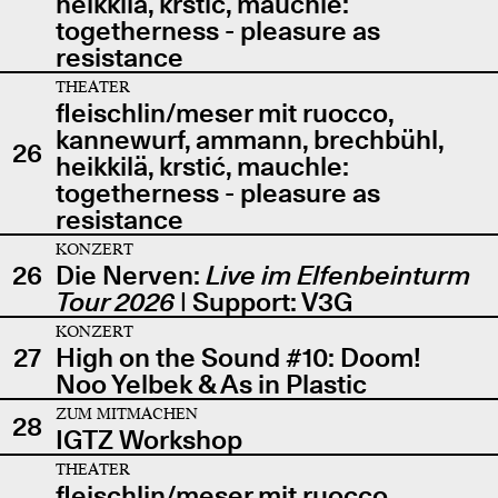
heikkilä, krstić, mauchle:
togetherness - pleasure as
resistance
THEATER
fleischlin/meser mit ruocco,
kannewurf, ammann, brechbühl,
26
heikkilä, krstić, mauchle:
togetherness - pleasure as
resistance
KONZERT
26
Die Nerven:
Live im Elfenbeinturm
Tour 2026
| Support: V3G
KONZERT
27
High on the Sound #10: Doom!
Noo Yelbek & As in Plastic
ZUM MITMACHEN
28
IGTZ Workshop
THEATER
fleischlin/meser mit ruocco,