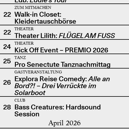
ZUM MITMACHEN
22
Walk-in Closet:
Kleidertauschbörse
THEATER
22
Theater Lilith:
FLÜGEL AM FUSS
THEATER
24
Kick Off Event – PREMIO 2026
TANZ
25
Pro Senectute Tanznachmittag
GASTVERANSTALTUNG
Explora Reise Comedy:
Alle an
26
Bord?! – Drei Verrückte im
Solarboot
CLUB
28
Bass Creatures: Hardsound
Session
April 2026