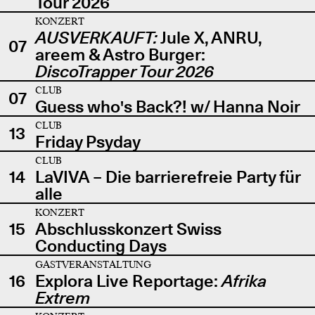
Tour 2026
KONZERT
AUSVERKAUFT:
Jule X, ANRU,
07
areem & Astro Burger:
DiscoTrapper Tour 2026
CLUB
07
Guess who's Back?! w/ Hanna Noir
CLUB
13
Friday Psyday
CLUB
14
LaVIVA – Die barrierefreie Party für
alle
KONZERT
15
Abschlusskonzert Swiss
Conducting Days
GASTVERANSTALTUNG
16
Explora Live Reportage:
Afrika
Extrem