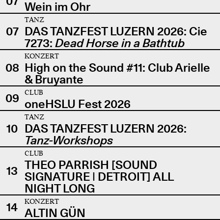
07
Wein im Ohr
TANZ
07
DAS TANZFEST LUZERN 2026: Cie
7273:
Dead Horse in a Bathtub
KONZERT
08
High on the Sound #11: Club Arielle
& Bruyante
CLUB
09
oneHSLU Fest 2026
TANZ
10
DAS TANZFEST LUZERN 2026:
Tanz-Workshops
CLUB
THEO PARRISH [SOUND
13
SIGNATURE | DETROIT] ALL
NIGHT LONG
KONZERT
14
ALTIN GÜN