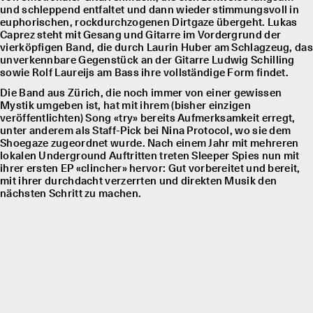
und schleppend entfaltet und dann wieder stimmungsvoll in
euphorischen, rockdurchzogenen Dirtgaze übergeht. Lukas
Caprez steht mit Gesang und Gitarre im Vordergrund der
vierköpfigen Band, die durch Laurin Huber am Schlagzeug, das
unverkennbare Gegenstück an der Gitarre Ludwig Schilling
sowie Rolf Laureĳs am Bass ihre vollständige Form findet.
Die Band aus Zürich, die noch immer von einer gewissen
Mystik umgeben ist, hat mit ihrem (bisher einzigen
veröffentlichten) Song «try» bereits Aufmerksamkeit erregt,
unter anderem als Staff-Pick bei Nina Protocol, wo sie dem
Shoegaze zugeordnet wurde. Nach einem Jahr mit mehreren
lokalen Underground Auftritten treten Sleeper Spies nun mit
ihrer ersten EP «clincher» hervor: Gut vorbereitet und bereit,
mit ihrer durchdacht verzerrten und direkten Musik den
nächsten Schritt zu machen.