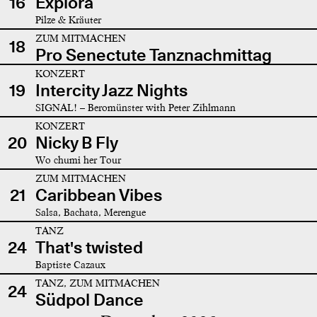
16
Explora
Pilze & Kräuter
ZUM MITMACHEN
18
Pro Senectute Tanznachmittag
KONZERT
19
Intercity Jazz Nights
SIGNAL! – Beromünster with Peter Zihlmann
KONZERT
20
Nicky B Fly
Wo chumi her Tour
ZUM MITMACHEN
21
Caribbean Vibes
Salsa, Bachata, Merengue
TANZ
24
That's twisted
Baptiste Cazaux
TANZ, ZUM MITMACHEN
24
Südpol Dance