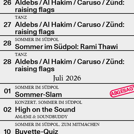
26
Aldebs / Al Hakim / Caruso / Zünd:
raising flags
TANZ
27
Aldebs / Al Hakim / Caruso / Zünd:
raising flags
SOMMER IM SÜDPOL
28
Sommer im Südpol: Rami Thawi
TANZ
28
Aldebs / Al Hakim / Caruso / Zünd:
raising flags
Juli 2026
SOMMER IM SÜDPOL
ABGESAG
01
Sommer-Slam
KONZERT, SOMMER IM SÜDPOL
02
High on the Sound
AMÆMI & SOUNDBUDDY
SOMMER IM SÜDPOL, ZUM MITMACHEN
10
Buvette-Quiz