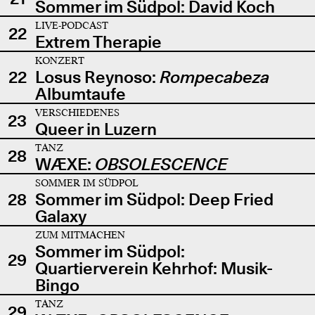
Sommer im Südpol: David Koch
LIVE-PODCAST
22
Extrem Therapie
KONZERT
22
Losus Reynoso:
Rompecabeza
Albumtaufe
VERSCHIEDENES
23
Queer in Luzern
TANZ
28
WÆXE:
OBSOLESCENCE
SOMMER IM SÜDPOL
28
Sommer im Südpol: Deep Fried
Galaxy
ZUM MITMACHEN
Sommer im Südpol:
29
Quartierverein Kehrhof: Musik-
Bingo
TANZ
29