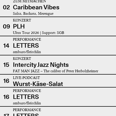
ZUM MITMACHEN
02
Caribbean Vibes
Salsa, Bachata, Merengue
KONZERT
09
PLH
Ultra Tour 2026 | Support: SGB
PERFORMANCE
14
LETTERS
amburo/fleischlin
KONZERT
15
Intercity Jazz Nights
FAT MAN JAZZ – The caliber of Peter Herbolzheimer
LIVE-PODCAST
16
Wurst-Käse-Salat
PERFORMANCE
16
LETTERS
amburo/fleischlin
PERFORMANCE
17
LETTERS