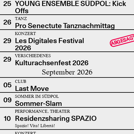
25
YOUNG ENSEMBLE SÜDPOL: Kick
Offs
TANZ
26
Pro Senectute Tanznachmittag
KONZERT
ABGESAG
29
Les Digitales Festival
2026
VERSCHIEDENES
29
Kulturachsenfest 2026
September 2026
CLUB
05
Last Move
SOMMER IM SÜDPOL
09
Sommer-Slam
PERFORMANCE, THEATER
10
Residenzsharing SPAZIO
Spazio! Vita! Libertà!
KONZERT