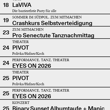
18
LaVIVA
Die barrierefreie Party für alle
SOMMER IM SÜDPOL, ZUM MITMACHEN
19
Crashkurs Selbstverteidigung
ZUM MITMACHEN
23
Pro Senectute Tanznachmittag
THEATER
24
PIVOT
Polivka/Hafner/Koch
PERFORMANCE, TANZ, THEATER
24
EYES ON 2026
THEATER
25
PIVOT
Polivka/Hafner/Koch
PERFORMANCE, TANZ, THEATER
25
EYES ON 2026
KONZERT
25
Binary Sunset Albumtaufe + Manic