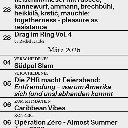
kannewurf, ammann, brechbühl,
28
heikkilä, krstić, mauchle:
togetherness - pleasure as
resistance
Drag im Ring Vol. 4
28
by Rachel Harder
März 2026
VERSCHIEDENES
04
Südpol Slam
VERSCHIEDENES
Die ZHB macht Feierabend:
05
Entfremdung – warum Amerika
sich (und uns) abhanden kommt
ZUM MITMACHEN
06
Caribbean Vibes
KONZERT
06
Opération Zéro - Almost Summer