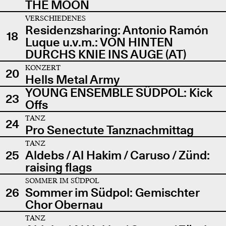
THE MOON
VERSCHIEDENES
Residenzsharing: Antonio Ramón
18
Luque u.v.m.: VON HINTEN
DURCHS KNIE INS AUGE (AT)
KONZERT
20
Hells Metal Army
YOUNG ENSEMBLE SÜDPOL: Kick
23
Offs
TANZ
24
Pro Senectute Tanznachmittag
TANZ
25
Aldebs / Al Hakim / Caruso / Zünd:
raising flags
SOMMER IM SÜDPOL
26
Sommer im Südpol: Gemischter
Chor Obernau
TANZ