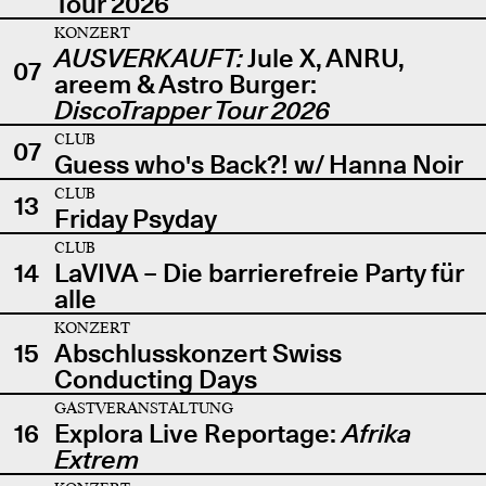
Tour 2026
KONZERT
AUSVERKAUFT:
Jule X, ANRU,
07
areem & Astro Burger:
DiscoTrapper Tour 2026
CLUB
07
Guess who's Back?! w/ Hanna Noir
CLUB
13
Friday Psyday
CLUB
14
LaVIVA – Die barrierefreie Party für
alle
KONZERT
15
Abschlusskonzert Swiss
Conducting Days
GASTVERANSTALTUNG
16
Explora Live Reportage:
Afrika
Extrem