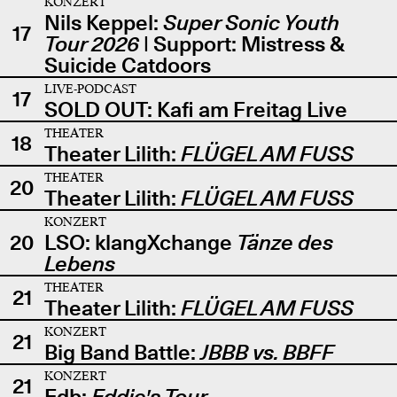
KONZERT
Nils Keppel:
Super Sonic Youth
17
Tour 2026
| Support: Mistress &
Suicide Catdoors
LIVE-PODCAST
17
SOLD OUT: Kafi am Freitag Live
THEATER
18
Theater Lilith:
FLÜGEL AM FUSS
THEATER
20
Theater Lilith:
FLÜGEL AM FUSS
KONZERT
20
LSO: klangXchange
Tänze des
Lebens
THEATER
21
Theater Lilith:
FLÜGEL AM FUSS
KONZERT
21
Big Band Battle:
JBBB vs. BBFF
KONZERT
21
Edb:
Eddie's Tour