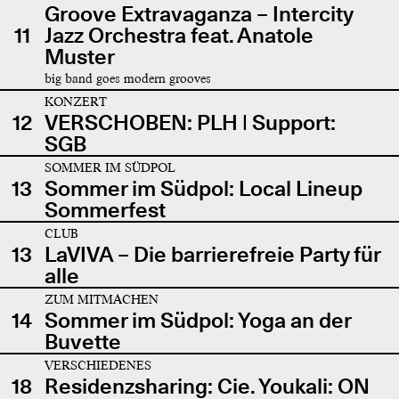
Groove Extravaganza – Intercity
11
Jazz Orchestra feat. Anatole
Muster
big band goes modern grooves
KONZERT
12
VERSCHOBEN: PLH | Support:
SGB
SOMMER IM SÜDPOL
13
Sommer im Südpol: Local Lineup
Sommerfest
CLUB
13
LaVIVA – Die barrierefreie Party für
alle
ZUM MITMACHEN
14
Sommer im Südpol: Yoga an der
Buvette
VERSCHIEDENES
18
Residenzsharing: Cie. Youkali: ON