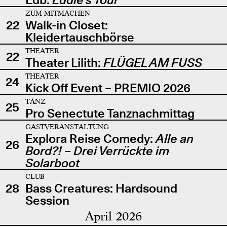
ZUM MITMACHEN
22
Walk-in Closet:
Kleidertauschbörse
THEATER
22
Theater Lilith:
FLÜGEL AM FUSS
THEATER
24
Kick Off Event – PREMIO 2026
TANZ
25
Pro Senectute Tanznachmittag
GASTVERANSTALTUNG
Explora Reise Comedy:
Alle an
26
Bord?! – Drei Verrückte im
Solarboot
CLUB
28
Bass Creatures: Hardsound
Session
April 2026