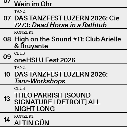
07
Wein im Ohr
TANZ
07
DAS TANZFEST LUZERN 2026: Cie
7273:
Dead Horse in a Bathtub
KONZERT
08
High on the Sound #11: Club Arielle
& Bruyante
CLUB
09
oneHSLU Fest 2026
TANZ
10
DAS TANZFEST LUZERN 2026:
Tanz-Workshops
CLUB
THEO PARRISH [SOUND
13
SIGNATURE | DETROIT] ALL
NIGHT LONG
KONZERT
14
ALTIN GÜN