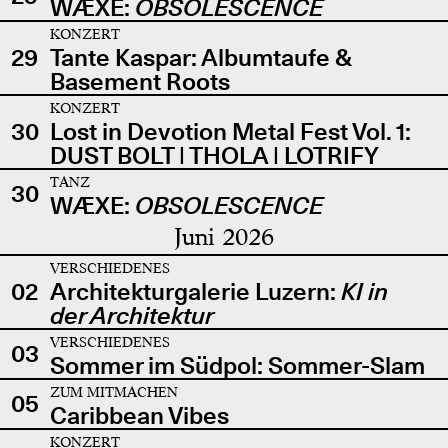
WÆXE:
OBSOLESCENCE
KONZERT
29
Tante Kaspar: Albumtaufe &
Basement Roots
KONZERT
30
Lost in Devotion Metal Fest Vol. 1:
DUST BOLT | THOLA | LOTRIFY
TANZ
30
WÆXE:
OBSOLESCENCE
Juni 2026
VERSCHIEDENES
02
Architekturgalerie Luzern:
KI in
der Architektur
VERSCHIEDENES
03
Sommer im Südpol: Sommer-Slam
ZUM MITMACHEN
05
Caribbean Vibes
KONZERT