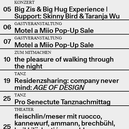
KONZERT
05
Big Zis & Big Hug Experience |
Support: Skinny Bird & Taranja Wu
GASTVERANSTALTUNG
06
Motel a Miio Pop-Up Sale
GASTVERANSTALTUNG
07
Motel a Miio Pop-Up Sale
ZUM MITMACHEN
10
the pleasure of walking through
the night
TANZ
19
Residenzsharing: company never
mind:
AGE OF DESIGN
TANZ
25
Pro Senectute Tanznachmittag
THEATER
fleischlin/meser mit ruocco,
kannewurf, ammann, brechbühl,
25