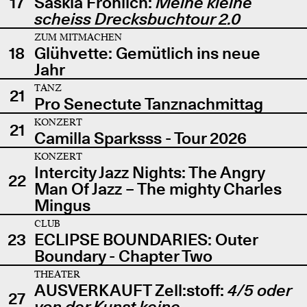
17
Saskia Fröhlich:
Meine kleine
scheiss Drecksbuchtour 2.0
ZUM MITMACHEN
18
Glühvette: Gemütlich ins neue
Jahr
TANZ
21
Pro Senectute Tanznachmittag
KONZERT
21
Camilla Sparksss - Tour 2026
KONZERT
Intercity Jazz Nights: The Angry
22
Man Of Jazz – The mighty Charles
Mingus
CLUB
23
ECLIPSE BOUNDARIES: Outer
Boundary - Chapter Two
THEATER
AUSVERKAUFT Zell:stoff:
4/5 oder
27
von der Kunst keine