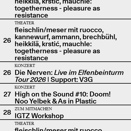
heikkilä, krstić, mauchle:
togetherness - pleasure as
resistance
THEATER
fleischlin/meser mit ruocco,
kannewurf, ammann, brechbühl,
26
heikkilä, krstić, mauchle:
togetherness - pleasure as
resistance
KONZERT
26
Die Nerven:
Live im Elfenbeinturm
Tour 2026
| Support: V3G
KONZERT
27
High on the Sound #10: Doom!
Noo Yelbek & As in Plastic
ZUM MITMACHEN
28
IGTZ Workshop
THEATER
fleischlin/meser mit ruocco,