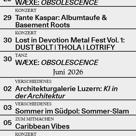
WÆXE:
OBSOLESCENCE
KONZERT
29
Tante Kaspar: Albumtaufe &
Basement Roots
KONZERT
30
Lost in Devotion Metal Fest Vol. 1:
DUST BOLT | THOLA | LOTRIFY
TANZ
30
WÆXE:
OBSOLESCENCE
Juni 2026
VERSCHIEDENES
02
Architekturgalerie Luzern:
KI in
der Architektur
VERSCHIEDENES
03
Sommer im Südpol: Sommer-Slam
ZUM MITMACHEN
05
Caribbean Vibes
KONZERT