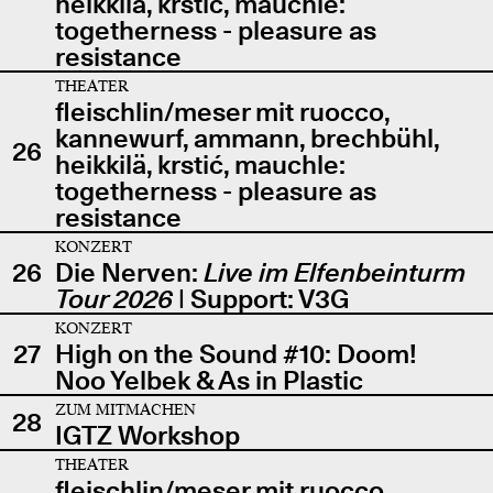
heikkilä, krstić, mauchle:
togetherness - pleasure as
resistance
THEATER
fleischlin/meser mit ruocco,
kannewurf, ammann, brechbühl,
26
heikkilä, krstić, mauchle:
togetherness - pleasure as
resistance
KONZERT
26
Die Nerven:
Live im Elfenbeinturm
Tour 2026
| Support: V3G
KONZERT
27
High on the Sound #10: Doom!
Noo Yelbek & As in Plastic
ZUM MITMACHEN
28
IGTZ Workshop
THEATER
fleischlin/meser mit ruocco,