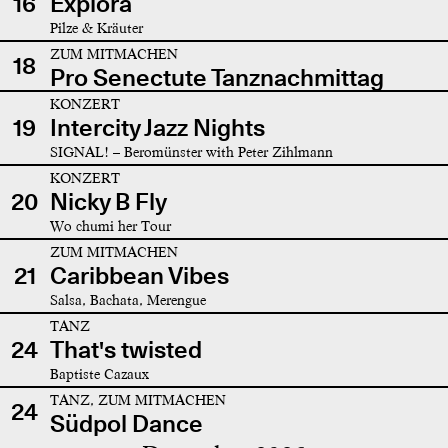
16
Explora
Pilze & Kräuter
ZUM MITMACHEN
18
Pro Senectute Tanznachmittag
KONZERT
19
Intercity Jazz Nights
SIGNAL! – Beromünster with Peter Zihlmann
KONZERT
20
Nicky B Fly
Wo chumi her Tour
ZUM MITMACHEN
21
Caribbean Vibes
Salsa, Bachata, Merengue
TANZ
24
That's twisted
Baptiste Cazaux
TANZ, ZUM MITMACHEN
24
Südpol Dance