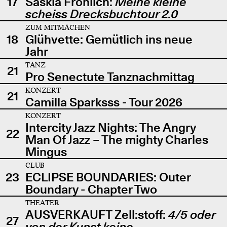
17
Saskia Fröhlich:
Meine kleine
scheiss Drecksbuchtour 2.0
ZUM MITMACHEN
18
Glühvette: Gemütlich ins neue
Jahr
TANZ
21
Pro Senectute Tanznachmittag
KONZERT
21
Camilla Sparksss - Tour 2026
KONZERT
Intercity Jazz Nights: The Angry
22
Man Of Jazz – The mighty Charles
Mingus
CLUB
23
ECLIPSE BOUNDARIES: Outer
Boundary - Chapter Two
THEATER
AUSVERKAUFT Zell:stoff:
4/5 oder
27
von der Kunst keine