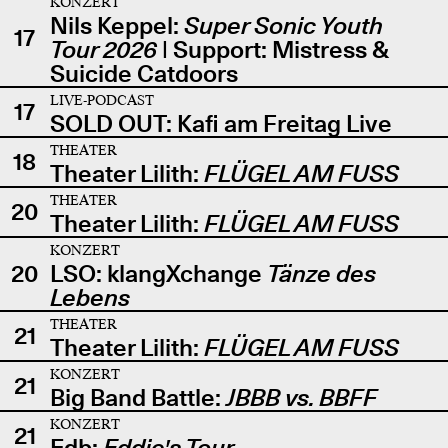
KONZERT
Nils Keppel:
Super Sonic Youth
17
Tour 2026
| Support: Mistress &
Suicide Catdoors
LIVE-PODCAST
17
SOLD OUT: Kafi am Freitag Live
THEATER
18
Theater Lilith:
FLÜGEL AM FUSS
THEATER
20
Theater Lilith:
FLÜGEL AM FUSS
KONZERT
20
LSO: klangXchange
Tänze des
Lebens
THEATER
21
Theater Lilith:
FLÜGEL AM FUSS
KONZERT
21
Big Band Battle:
JBBB vs. BBFF
KONZERT
21
Edb:
Eddie's Tour