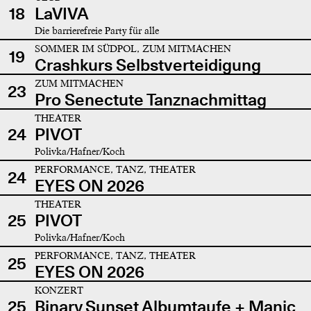
18
LaVIVA
Die barrierefreie Party für alle
SOMMER IM SÜDPOL, ZUM MITMACHEN
19
Crashkurs Selbstverteidigung
ZUM MITMACHEN
23
Pro Senectute Tanznachmittag
THEATER
24
PIVOT
Polivka/Hafner/Koch
PERFORMANCE, TANZ, THEATER
24
EYES ON 2026
THEATER
25
PIVOT
Polivka/Hafner/Koch
PERFORMANCE, TANZ, THEATER
25
EYES ON 2026
KONZERT
25
Binary Sunset Albumtaufe + Manic