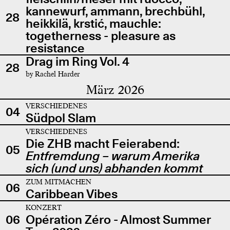
kannewurf, ammann, brechbühl,
28
heikkilä, krstić, mauchle:
togetherness - pleasure as
resistance
Drag im Ring Vol. 4
28
by Rachel Harder
März 2026
VERSCHIEDENES
04
Südpol Slam
VERSCHIEDENES
Die ZHB macht Feierabend:
05
Entfremdung – warum Amerika
sich (und uns) abhanden kommt
ZUM MITMACHEN
06
Caribbean Vibes
KONZERT
06
Opération Zéro - Almost Summer