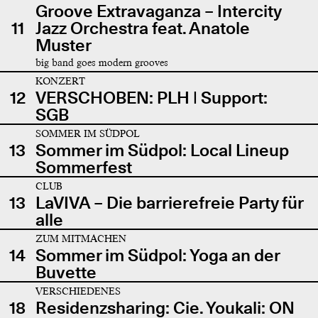
Groove Extravaganza – Intercity
11
Jazz Orchestra feat. Anatole
Muster
big band goes modern grooves
KONZERT
12
VERSCHOBEN: PLH | Support:
SGB
SOMMER IM SÜDPOL
13
Sommer im Südpol: Local Lineup
Sommerfest
CLUB
13
LaVIVA – Die barrierefreie Party für
alle
ZUM MITMACHEN
14
Sommer im Südpol: Yoga an der
Buvette
VERSCHIEDENES
18
Residenzsharing: Cie. Youkali: ON