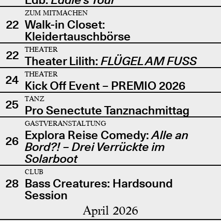
ZUM MITMACHEN
22
Walk-in Closet:
Kleidertauschbörse
THEATER
22
Theater Lilith:
FLÜGEL AM FUSS
THEATER
24
Kick Off Event – PREMIO 2026
TANZ
25
Pro Senectute Tanznachmittag
GASTVERANSTALTUNG
Explora Reise Comedy:
Alle an
26
Bord?! – Drei Verrückte im
Solarboot
CLUB
28
Bass Creatures: Hardsound
Session
April 2026