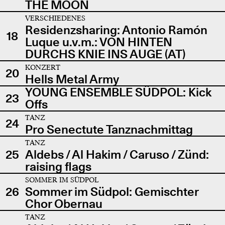
THE MOON
VERSCHIEDENES
Residenzsharing: Antonio Ramón
18
Luque u.v.m.: VON HINTEN
DURCHS KNIE INS AUGE (AT)
KONZERT
20
Hells Metal Army
YOUNG ENSEMBLE SÜDPOL: Kick
23
Offs
TANZ
24
Pro Senectute Tanznachmittag
TANZ
25
Aldebs / Al Hakim / Caruso / Zünd:
raising flags
SOMMER IM SÜDPOL
26
Sommer im Südpol: Gemischter
Chor Obernau
TANZ