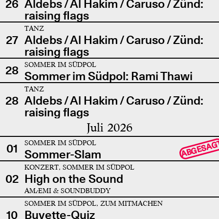
26
Aldebs / Al Hakim / Caruso / Zünd:
raising flags
TANZ
27
Aldebs / Al Hakim / Caruso / Zünd:
raising flags
SOMMER IM SÜDPOL
28
Sommer im Südpol: Rami Thawi
TANZ
28
Aldebs / Al Hakim / Caruso / Zünd:
raising flags
Juli 2026
SOMMER IM SÜDPOL
ABGESAG
01
Sommer-Slam
KONZERT, SOMMER IM SÜDPOL
02
High on the Sound
AMÆMI & SOUNDBUDDY
SOMMER IM SÜDPOL, ZUM MITMACHEN
10
Buvette-Quiz