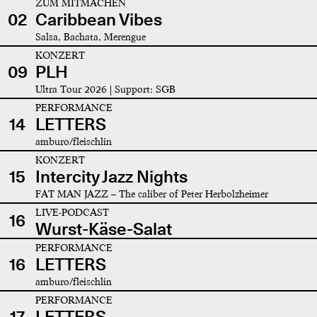
ZUM MITMACHEN
02
Caribbean Vibes
Salsa, Bachata, Merengue
KONZERT
09
PLH
Ultra Tour 2026 | Support: SGB
PERFORMANCE
14
LETTERS
amburo/fleischlin
KONZERT
15
Intercity Jazz Nights
FAT MAN JAZZ – The caliber of Peter Herbolzheimer
LIVE-PODCAST
16
Wurst-Käse-Salat
PERFORMANCE
16
LETTERS
amburo/fleischlin
PERFORMANCE
17
LETTERS