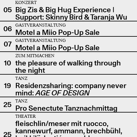
KONZERT
05
Big Zis & Big Hug Experience |
Support: Skinny Bird & Taranja Wu
GASTVERANSTALTUNG
06
Motel a Miio Pop-Up Sale
GASTVERANSTALTUNG
07
Motel a Miio Pop-Up Sale
ZUM MITMACHEN
10
the pleasure of walking through
the night
TANZ
19
Residenzsharing: company never
mind:
AGE OF DESIGN
TANZ
25
Pro Senectute Tanznachmittag
THEATER
fleischlin/meser mit ruocco,
kannewurf, ammann, brechbühl,
25