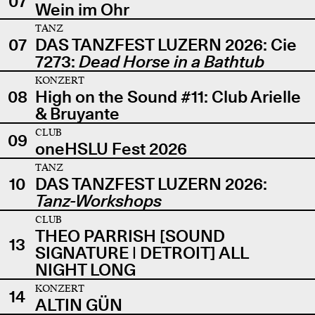
07
Wein im Ohr
TANZ
07
DAS TANZFEST LUZERN 2026: Cie
7273:
Dead Horse in a Bathtub
KONZERT
08
High on the Sound #11: Club Arielle
& Bruyante
CLUB
09
oneHSLU Fest 2026
TANZ
10
DAS TANZFEST LUZERN 2026:
Tanz-Workshops
CLUB
THEO PARRISH [SOUND
13
SIGNATURE | DETROIT] ALL
NIGHT LONG
KONZERT
14
ALTIN GÜN