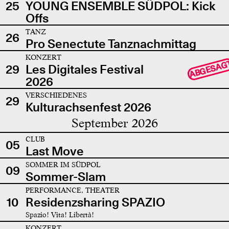
25
YOUNG ENSEMBLE SÜDPOL: Kick
Offs
TANZ
26
Pro Senectute Tanznachmittag
KONZERT
ABGESAG
29
Les Digitales Festival
2026
VERSCHIEDENES
29
Kulturachsenfest 2026
September 2026
CLUB
05
Last Move
SOMMER IM SÜDPOL
09
Sommer-Slam
PERFORMANCE, THEATER
10
Residenzsharing SPAZIO
Spazio! Vita! Libertà!
KONZERT