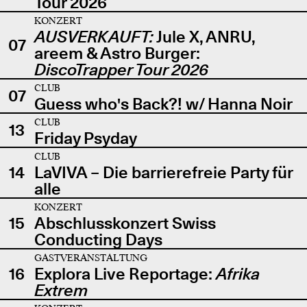
Tour 2026
KONZERT
AUSVERKAUFT:
Jule X, ANRU,
07
areem & Astro Burger:
DiscoTrapper Tour 2026
CLUB
07
Guess who's Back?! w/ Hanna Noir
CLUB
13
Friday Psyday
CLUB
14
LaVIVA – Die barrierefreie Party für
alle
KONZERT
15
Abschlusskonzert Swiss
Conducting Days
GASTVERANSTALTUNG
16
Explora Live Reportage:
Afrika
Extrem