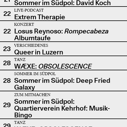
Sommer im Südpol: David Koch
LIVE-PODCAST
22
Extrem Therapie
KONZERT
22
Losus Reynoso:
Rompecabeza
Albumtaufe
VERSCHIEDENES
23
Queer in Luzern
TANZ
28
WÆXE:
OBSOLESCENCE
SOMMER IM SÜDPOL
28
Sommer im Südpol: Deep Fried
Galaxy
ZUM MITMACHEN
Sommer im Südpol:
29
Quartierverein Kehrhof: Musik-
Bingo
TANZ
29