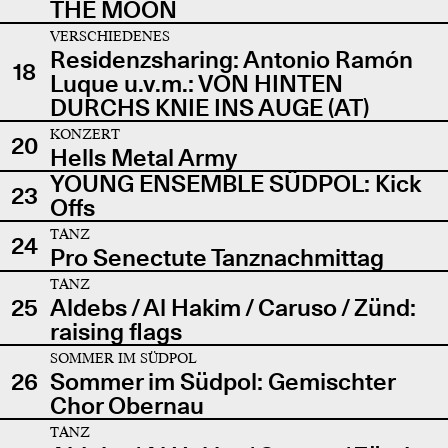
THE MOON
VERSCHIEDENES
Residenzsharing: Antonio Ramón
18
Luque u.v.m.: VON HINTEN
DURCHS KNIE INS AUGE (AT)
KONZERT
20
Hells Metal Army
YOUNG ENSEMBLE SÜDPOL: Kick
23
Offs
TANZ
24
Pro Senectute Tanznachmittag
TANZ
25
Aldebs / Al Hakim / Caruso / Zünd:
raising flags
SOMMER IM SÜDPOL
26
Sommer im Südpol: Gemischter
Chor Obernau
TANZ