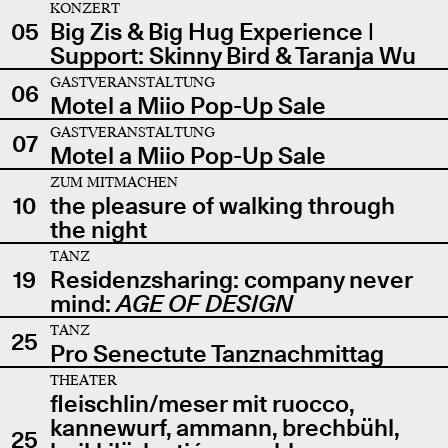
KONZERT
05
Big Zis & Big Hug Experience |
Support: Skinny Bird & Taranja Wu
GASTVERANSTALTUNG
06
Motel a Miio Pop-Up Sale
GASTVERANSTALTUNG
07
Motel a Miio Pop-Up Sale
ZUM MITMACHEN
10
the pleasure of walking through
the night
TANZ
19
Residenzsharing: company never
mind:
AGE OF DESIGN
TANZ
25
Pro Senectute Tanznachmittag
THEATER
fleischlin/meser mit ruocco,
kannewurf, ammann, brechbühl,
25