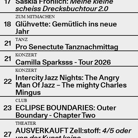
17
Saskia Fröhlich:
Meine kleine
scheiss Drecksbuchtour 2.0
ZUM MITMACHEN
18
Glühvette: Gemütlich ins neue
Jahr
TANZ
21
Pro Senectute Tanznachmittag
KONZERT
21
Camilla Sparksss - Tour 2026
KONZERT
Intercity Jazz Nights: The Angry
22
Man Of Jazz – The mighty Charles
Mingus
CLUB
23
ECLIPSE BOUNDARIES: Outer
Boundary - Chapter Two
THEATER
AUSVERKAUFT Zell:stoff:
4/5 oder
27
von der Kunst keine