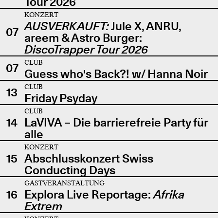
Tour 2026
KONZERT
AUSVERKAUFT:
Jule X, ANRU,
07
areem & Astro Burger:
DiscoTrapper Tour 2026
CLUB
07
Guess who's Back?! w/ Hanna Noir
CLUB
13
Friday Psyday
CLUB
14
LaVIVA – Die barrierefreie Party für
alle
KONZERT
15
Abschlusskonzert Swiss
Conducting Days
GASTVERANSTALTUNG
16
Explora Live Reportage:
Afrika
Extrem