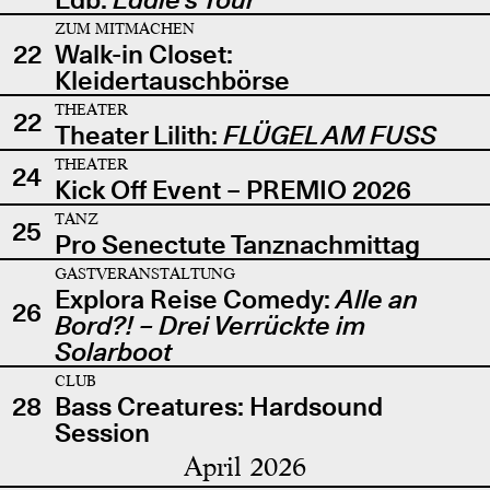
ZUM MITMACHEN
22
Walk-in Closet:
Kleidertauschbörse
THEATER
22
Theater Lilith:
FLÜGEL AM FUSS
THEATER
24
Kick Off Event – PREMIO 2026
TANZ
25
Pro Senectute Tanznachmittag
GASTVERANSTALTUNG
Explora Reise Comedy:
Alle an
26
Bord?! – Drei Verrückte im
Solarboot
CLUB
28
Bass Creatures: Hardsound
Session
April 2026