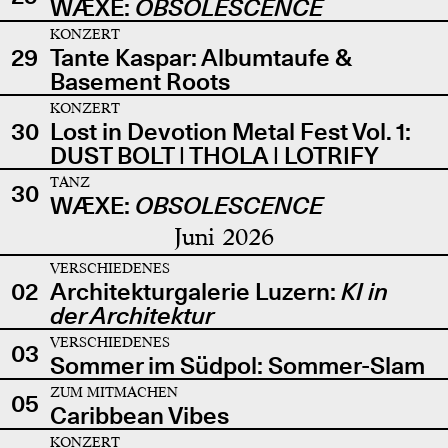
WÆXE:
OBSOLESCENCE
KONZERT
29
Tante Kaspar: Albumtaufe &
Basement Roots
KONZERT
30
Lost in Devotion Metal Fest Vol. 1:
DUST BOLT | THOLA | LOTRIFY
TANZ
30
WÆXE:
OBSOLESCENCE
Juni 2026
VERSCHIEDENES
02
Architekturgalerie Luzern:
KI in
der Architektur
VERSCHIEDENES
03
Sommer im Südpol: Sommer-Slam
ZUM MITMACHEN
05
Caribbean Vibes
KONZERT