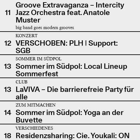
Groove Extravaganza – Intercity
11
Jazz Orchestra feat. Anatole
Muster
big band goes modern grooves
KONZERT
12
VERSCHOBEN: PLH | Support:
SGB
SOMMER IM SÜDPOL
13
Sommer im Südpol: Local Lineup
Sommerfest
CLUB
13
LaVIVA – Die barrierefreie Party für
alle
ZUM MITMACHEN
14
Sommer im Südpol: Yoga an der
Buvette
VERSCHIEDENES
18
Residenzsharing: Cie. Youkali: ON