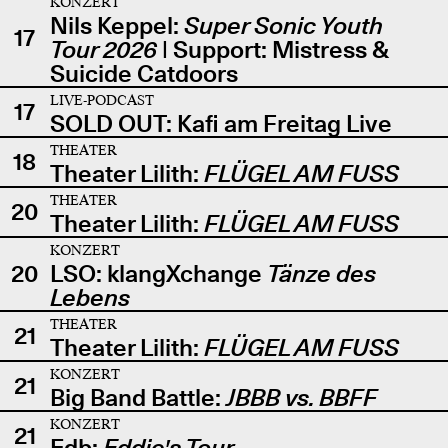
KONZERT
Nils Keppel:
Super Sonic Youth
17
Tour 2026
| Support: Mistress &
Suicide Catdoors
LIVE-PODCAST
17
SOLD OUT: Kafi am Freitag Live
THEATER
18
Theater Lilith:
FLÜGEL AM FUSS
THEATER
20
Theater Lilith:
FLÜGEL AM FUSS
KONZERT
20
LSO: klangXchange
Tänze des
Lebens
THEATER
21
Theater Lilith:
FLÜGEL AM FUSS
KONZERT
21
Big Band Battle:
JBBB vs. BBFF
KONZERT
21
Edb:
Eddie's Tour