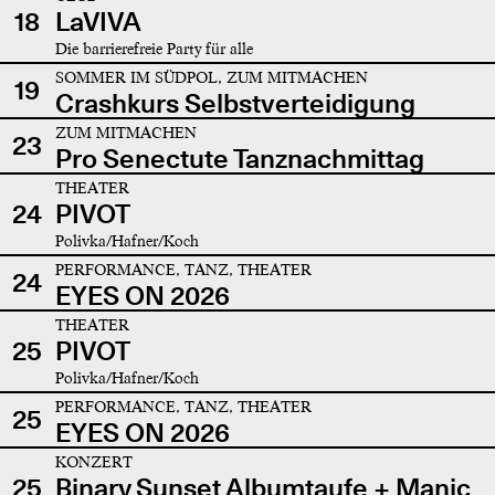
18
LaVIVA
Die barrierefreie Party für alle
SOMMER IM SÜDPOL, ZUM MITMACHEN
19
Crashkurs Selbstverteidigung
ZUM MITMACHEN
23
Pro Senectute Tanznachmittag
THEATER
24
PIVOT
Polivka/Hafner/Koch
PERFORMANCE, TANZ, THEATER
24
EYES ON 2026
THEATER
25
PIVOT
Polivka/Hafner/Koch
PERFORMANCE, TANZ, THEATER
25
EYES ON 2026
KONZERT
25
Binary Sunset Albumtaufe + Manic