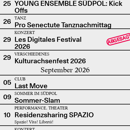
25
YOUNG ENSEMBLE SÜDPOL: Kick
Offs
TANZ
26
Pro Senectute Tanznachmittag
KONZERT
ABGESAG
29
Les Digitales Festival
2026
VERSCHIEDENES
29
Kulturachsenfest 2026
September 2026
CLUB
05
Last Move
SOMMER IM SÜDPOL
09
Sommer-Slam
PERFORMANCE, THEATER
10
Residenzsharing SPAZIO
Spazio! Vita! Libertà!
KONZERT