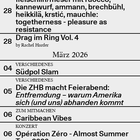
kannewurf, ammann, brechbühl,
28
heikkilä, krstić, mauchle:
togetherness - pleasure as
resistance
Drag im Ring Vol. 4
28
by Rachel Harder
März 2026
VERSCHIEDENES
04
Südpol Slam
VERSCHIEDENES
Die ZHB macht Feierabend:
05
Entfremdung – warum Amerika
sich (und uns) abhanden kommt
ZUM MITMACHEN
06
Caribbean Vibes
KONZERT
06
Opération Zéro - Almost Summer