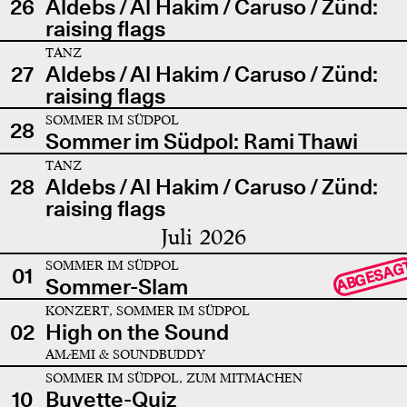
26
Aldebs / Al Hakim / Caruso / Zünd:
raising flags
TANZ
27
Aldebs / Al Hakim / Caruso / Zünd:
raising flags
SOMMER IM SÜDPOL
28
Sommer im Südpol: Rami Thawi
TANZ
28
Aldebs / Al Hakim / Caruso / Zünd:
raising flags
Juli 2026
SOMMER IM SÜDPOL
ABGESAG
01
Sommer-Slam
KONZERT, SOMMER IM SÜDPOL
02
High on the Sound
AMÆMI & SOUNDBUDDY
SOMMER IM SÜDPOL, ZUM MITMACHEN
10
Buvette-Quiz