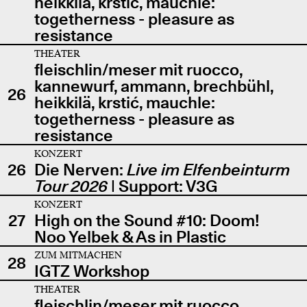
heikkilä, krstić, mauchle:
togetherness - pleasure as
resistance
THEATER
fleischlin/meser mit ruocco,
kannewurf, ammann, brechbühl,
26
heikkilä, krstić, mauchle:
togetherness - pleasure as
resistance
KONZERT
26
Die Nerven:
Live im Elfenbeinturm
Tour 2026
| Support: V3G
KONZERT
27
High on the Sound #10: Doom!
Noo Yelbek & As in Plastic
ZUM MITMACHEN
28
IGTZ Workshop
THEATER
fleischlin/meser mit ruocco,