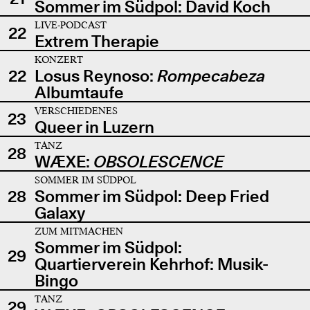
Sommer im Südpol: David Koch
LIVE-PODCAST
22
Extrem Therapie
KONZERT
22
Losus Reynoso:
Rompecabeza
Albumtaufe
VERSCHIEDENES
23
Queer in Luzern
TANZ
28
WÆXE:
OBSOLESCENCE
SOMMER IM SÜDPOL
28
Sommer im Südpol: Deep Fried
Galaxy
ZUM MITMACHEN
Sommer im Südpol:
29
Quartierverein Kehrhof: Musik-
Bingo
TANZ
29