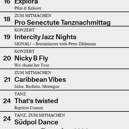
16
Explora
Pilze & Kräuter
ZUM MITMACHEN
18
Pro Senectute Tanznachmittag
KONZERT
19
Intercity Jazz Nights
SIGNAL! – Beromünster with Peter Zihlmann
KONZERT
20
Nicky B Fly
Wo chumi her Tour
ZUM MITMACHEN
21
Caribbean Vibes
Salsa, Bachata, Merengue
TANZ
24
That's twisted
Baptiste Cazaux
TANZ, ZUM MITMACHEN
24
Südpol Dance