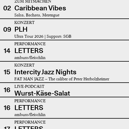
ZUM MITMACHEN
02
Caribbean Vibes
Salsa, Bachata, Merengue
KONZERT
09
PLH
Ultra Tour 2026 | Support: SGB
PERFORMANCE
14
LETTERS
amburo/fleischlin
KONZERT
15
Intercity Jazz Nights
FAT MAN JAZZ – The caliber of Peter Herbolzheimer
LIVE-PODCAST
16
Wurst-Käse-Salat
PERFORMANCE
16
LETTERS
amburo/fleischlin
PERFORMANCE
17
LETTERS