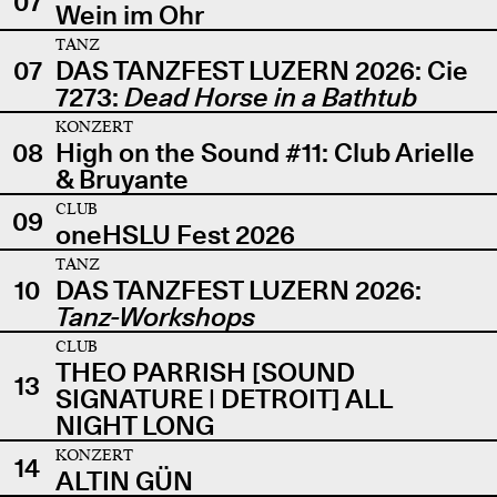
07
Wein im Ohr
TANZ
07
DAS TANZFEST LUZERN 2026: Cie
7273:
Dead Horse in a Bathtub
KONZERT
08
High on the Sound #11: Club Arielle
& Bruyante
CLUB
09
oneHSLU Fest 2026
TANZ
10
DAS TANZFEST LUZERN 2026:
Tanz-Workshops
CLUB
THEO PARRISH [SOUND
13
SIGNATURE | DETROIT] ALL
NIGHT LONG
KONZERT
14
ALTIN GÜN