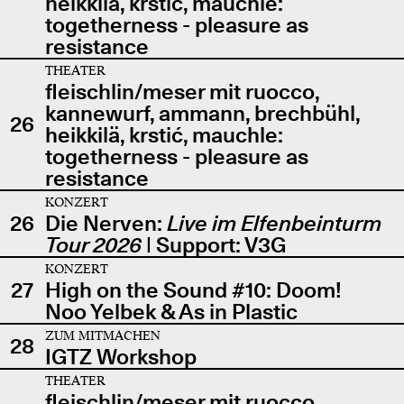
heikkilä, krstić, mauchle:
togetherness - pleasure as
resistance
THEATER
fleischlin/meser mit ruocco,
kannewurf, ammann, brechbühl,
26
heikkilä, krstić, mauchle:
togetherness - pleasure as
resistance
KONZERT
26
Die Nerven:
Live im Elfenbeinturm
Tour 2026
| Support: V3G
KONZERT
27
High on the Sound #10: Doom!
Noo Yelbek & As in Plastic
ZUM MITMACHEN
28
IGTZ Workshop
THEATER
fleischlin/meser mit ruocco,