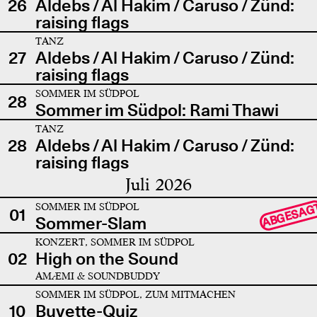
26
Aldebs / Al Hakim / Caruso / Zünd:
raising flags
TANZ
27
Aldebs / Al Hakim / Caruso / Zünd:
raising flags
SOMMER IM SÜDPOL
28
Sommer im Südpol: Rami Thawi
TANZ
28
Aldebs / Al Hakim / Caruso / Zünd:
raising flags
Juli 2026
SOMMER IM SÜDPOL
ABGESAG
01
Sommer-Slam
KONZERT, SOMMER IM SÜDPOL
02
High on the Sound
AMÆMI & SOUNDBUDDY
SOMMER IM SÜDPOL, ZUM MITMACHEN
10
Buvette-Quiz