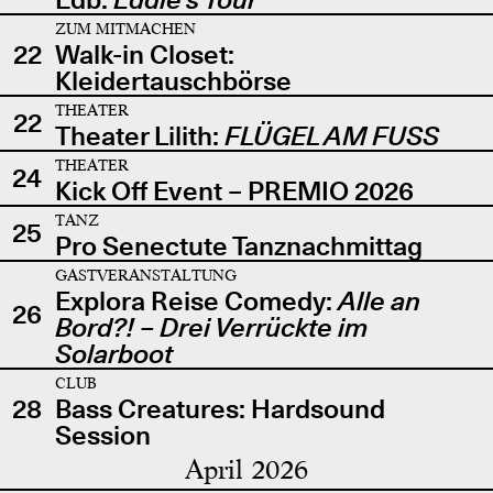
ZUM MITMACHEN
22
Walk-in Closet:
Kleidertauschbörse
THEATER
22
Theater Lilith:
FLÜGEL AM FUSS
THEATER
24
Kick Off Event – PREMIO 2026
TANZ
25
Pro Senectute Tanznachmittag
GASTVERANSTALTUNG
Explora Reise Comedy:
Alle an
26
Bord?! – Drei Verrückte im
Solarboot
CLUB
28
Bass Creatures: Hardsound
Session
April 2026