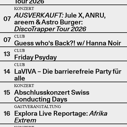
Tour 2026
KONZERT
AUSVERKAUFT:
Jule X, ANRU,
07
areem & Astro Burger:
DiscoTrapper Tour 2026
CLUB
07
Guess who's Back?! w/ Hanna Noir
CLUB
13
Friday Psyday
CLUB
14
LaVIVA – Die barrierefreie Party für
alle
KONZERT
15
Abschlusskonzert Swiss
Conducting Days
GASTVERANSTALTUNG
16
Explora Live Reportage:
Afrika
Extrem