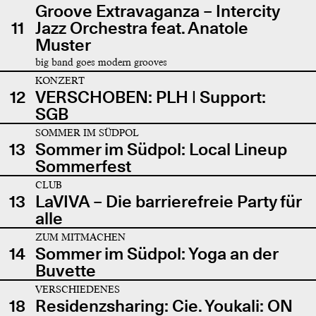
Groove Extravaganza – Intercity
11
Jazz Orchestra feat. Anatole
Muster
big band goes modern grooves
KONZERT
12
VERSCHOBEN: PLH | Support:
SGB
SOMMER IM SÜDPOL
13
Sommer im Südpol: Local Lineup
Sommerfest
CLUB
13
LaVIVA – Die barrierefreie Party für
alle
ZUM MITMACHEN
14
Sommer im Südpol: Yoga an der
Buvette
VERSCHIEDENES
18
Residenzsharing: Cie. Youkali: ON