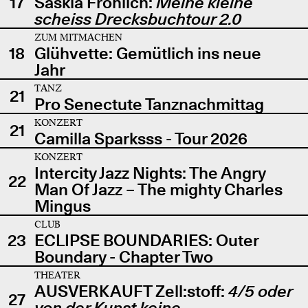
17
Saskia Fröhlich:
Meine kleine
scheiss Drecksbuchtour 2.0
ZUM MITMACHEN
18
Glühvette: Gemütlich ins neue
Jahr
TANZ
21
Pro Senectute Tanznachmittag
KONZERT
21
Camilla Sparksss - Tour 2026
KONZERT
Intercity Jazz Nights: The Angry
22
Man Of Jazz – The mighty Charles
Mingus
CLUB
23
ECLIPSE BOUNDARIES: Outer
Boundary - Chapter Two
THEATER
AUSVERKAUFT Zell:stoff:
4/5 oder
27
von der Kunst keine