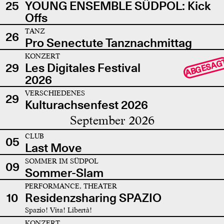
25
YOUNG ENSEMBLE SÜDPOL: Kick
Offs
TANZ
26
Pro Senectute Tanznachmittag
KONZERT
ABGESAG
29
Les Digitales Festival
2026
VERSCHIEDENES
29
Kulturachsenfest 2026
September 2026
CLUB
05
Last Move
SOMMER IM SÜDPOL
09
Sommer-Slam
PERFORMANCE, THEATER
10
Residenzsharing SPAZIO
Spazio! Vita! Libertà!
KONZERT