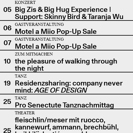
KONZERT
05
Big Zis & Big Hug Experience |
Support: Skinny Bird & Taranja Wu
GASTVERANSTALTUNG
06
Motel a Miio Pop-Up Sale
GASTVERANSTALTUNG
07
Motel a Miio Pop-Up Sale
ZUM MITMACHEN
10
the pleasure of walking through
the night
TANZ
19
Residenzsharing: company never
mind:
AGE OF DESIGN
TANZ
25
Pro Senectute Tanznachmittag
THEATER
fleischlin/meser mit ruocco,
kannewurf, ammann, brechbühl,
25