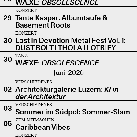
WÆXE:
OBSOLESCENCE
KONZERT
29
Tante Kaspar: Albumtaufe &
Basement Roots
KONZERT
30
Lost in Devotion Metal Fest Vol. 1:
DUST BOLT | THOLA | LOTRIFY
TANZ
30
WÆXE:
OBSOLESCENCE
Juni 2026
VERSCHIEDENES
02
Architekturgalerie Luzern:
KI in
der Architektur
VERSCHIEDENES
03
Sommer im Südpol: Sommer-Slam
ZUM MITMACHEN
05
Caribbean Vibes
KONZERT