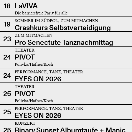
18
LaVIVA
Die barrierefreie Party für alle
SOMMER IM SÜDPOL, ZUM MITMACHEN
19
Crashkurs Selbstverteidigung
ZUM MITMACHEN
23
Pro Senectute Tanznachmittag
THEATER
24
PIVOT
Polivka/Hafner/Koch
PERFORMANCE, TANZ, THEATER
24
EYES ON 2026
THEATER
25
PIVOT
Polivka/Hafner/Koch
PERFORMANCE, TANZ, THEATER
25
EYES ON 2026
KONZERT
25
Binary Sunset Albumtaufe + Manic