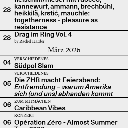
kannewurf, ammann, brechbühl,
28
heikkilä, krstić, mauchle:
togetherness - pleasure as
resistance
Drag im Ring Vol. 4
28
by Rachel Harder
März 2026
VERSCHIEDENES
04
Südpol Slam
VERSCHIEDENES
Die ZHB macht Feierabend:
05
Entfremdung – warum Amerika
sich (und uns) abhanden kommt
ZUM MITMACHEN
06
Caribbean Vibes
KONZERT
06
Opération Zéro - Almost Summer