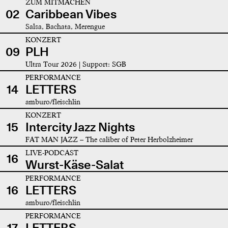
ZUM MITMACHEN
02
Caribbean Vibes
Salsa, Bachata, Merengue
KONZERT
09
PLH
Ultra Tour 2026 | Support: SGB
PERFORMANCE
14
LETTERS
amburo/fleischlin
KONZERT
15
Intercity Jazz Nights
FAT MAN JAZZ – The caliber of Peter Herbolzheimer
LIVE-PODCAST
16
Wurst-Käse-Salat
PERFORMANCE
16
LETTERS
amburo/fleischlin
PERFORMANCE
17
LETTERS