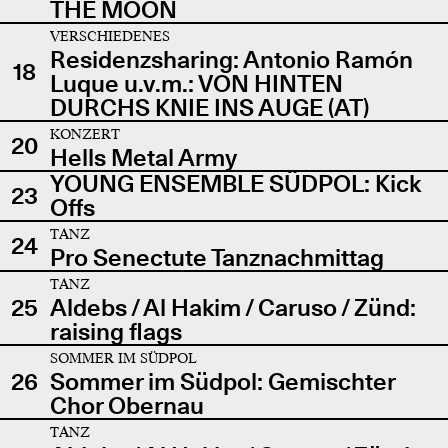
THE MOON
VERSCHIEDENES
Residenzsharing: Antonio Ramón
18
Luque u.v.m.: VON HINTEN
DURCHS KNIE INS AUGE (AT)
KONZERT
20
Hells Metal Army
YOUNG ENSEMBLE SÜDPOL: Kick
23
Offs
TANZ
24
Pro Senectute Tanznachmittag
TANZ
25
Aldebs / Al Hakim / Caruso / Zünd:
raising flags
SOMMER IM SÜDPOL
26
Sommer im Südpol: Gemischter
Chor Obernau
TANZ