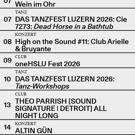
07
Wein im Ohr
TANZ
07
DAS TANZFEST LUZERN 2026: Cie
7273:
Dead Horse in a Bathtub
KONZERT
08
High on the Sound #11: Club Arielle
& Bruyante
CLUB
09
oneHSLU Fest 2026
TANZ
10
DAS TANZFEST LUZERN 2026:
Tanz-Workshops
CLUB
THEO PARRISH [SOUND
13
SIGNATURE | DETROIT] ALL
NIGHT LONG
KONZERT
14
ALTIN GÜN