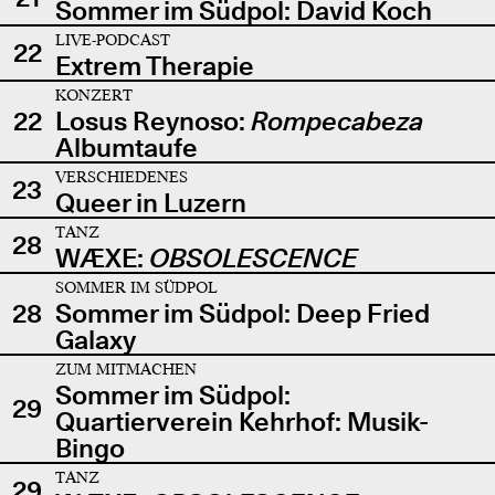
Sommer im Südpol: David Koch
LIVE-PODCAST
22
Extrem Therapie
KONZERT
22
Losus Reynoso:
Rompecabeza
Albumtaufe
VERSCHIEDENES
23
Queer in Luzern
TANZ
28
WÆXE:
OBSOLESCENCE
SOMMER IM SÜDPOL
28
Sommer im Südpol: Deep Fried
Galaxy
ZUM MITMACHEN
Sommer im Südpol:
29
Quartierverein Kehrhof: Musik-
Bingo
TANZ
29