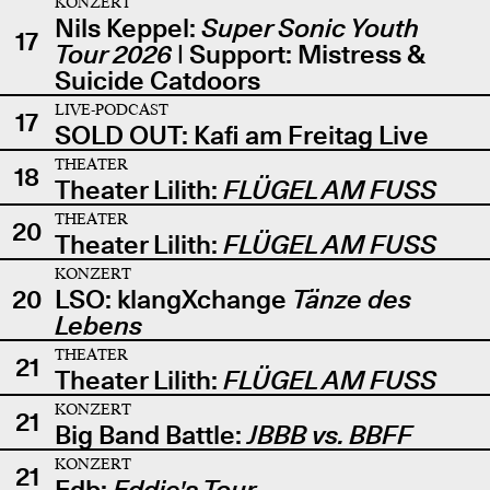
KONZERT
Nils Keppel:
Super Sonic Youth
17
Tour 2026
| Support: Mistress &
Suicide Catdoors
LIVE-PODCAST
17
SOLD OUT: Kafi am Freitag Live
THEATER
18
Theater Lilith:
FLÜGEL AM FUSS
THEATER
20
Theater Lilith:
FLÜGEL AM FUSS
KONZERT
20
LSO: klangXchange
Tänze des
Lebens
THEATER
21
Theater Lilith:
FLÜGEL AM FUSS
KONZERT
21
Big Band Battle:
JBBB vs. BBFF
KONZERT
21
Edb:
Eddie's Tour