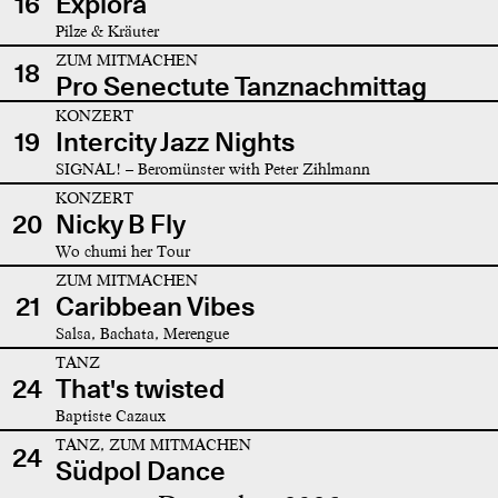
16
Explora
Pilze & Kräuter
ZUM MITMACHEN
18
Pro Senectute Tanznachmittag
KONZERT
19
Intercity Jazz Nights
SIGNAL! – Beromünster with Peter Zihlmann
KONZERT
20
Nicky B Fly
Wo chumi her Tour
ZUM MITMACHEN
21
Caribbean Vibes
Salsa, Bachata, Merengue
TANZ
24
That's twisted
Baptiste Cazaux
TANZ, ZUM MITMACHEN
24
Südpol Dance