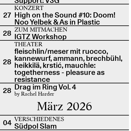
Support: V3G
KONZERT
27
High on the Sound #10: Doom!
Noo Yelbek & As in Plastic
ZUM MITMACHEN
28
IGTZ Workshop
THEATER
fleischlin/meser mit ruocco,
kannewurf, ammann, brechbühl,
28
heikkilä, krstić, mauchle:
togetherness - pleasure as
resistance
Drag im Ring Vol. 4
28
by Rachel Harder
März 2026
VERSCHIEDENES
04
Südpol Slam