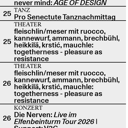
never mind:
AGE OF DESIGN
TANZ
25
Pro Senectute Tanznachmittag
THEATER
fleischlin/meser mit ruocco,
kannewurf, ammann, brechbühl,
25
heikkilä, krstić, mauchle:
togetherness - pleasure as
resistance
THEATER
fleischlin/meser mit ruocco,
kannewurf, ammann, brechbühl,
26
heikkilä, krstić, mauchle:
togetherness - pleasure as
resistance
KONZERT
Die Nerven:
Live im
26
Elfenbeinturm Tour 2026
|