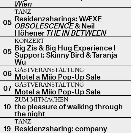
Wien
TANZ
Residenzsharings: WÆXE
05
OBSOLESCENCE
& Neil
Höhener
THE IN BETWEEN
KONZERT
Big Zis & Big Hug Experience |
05
Support: Skinny Bird & Taranja
Wu
GASTVERANSTALTUNG
06
Motel a Miio Pop-Up Sale
GASTVERANSTALTUNG
07
Motel a Miio Pop-Up Sale
ZUM MITMACHEN
10
the pleasure of walking through
the night
TANZ
19
Residenzsharing: company