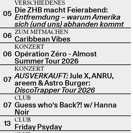
VERSCHIEDENES
Die ZHB macht Feierabend:
05
Entfremdung – warum Amerika
sich (und uns) abhanden kommt
ZUM MITMACHEN
06
Caribbean Vibes
KONZERT
06
Opération Zéro - Almost
Summer Tour 2026
KONZERT
AUSVERKAUFT:
Jule X, ANRU,
07
areem & Astro Burger:
DiscoTrapper Tour 2026
CLUB
07
Guess who's Back?! w/ Hanna
Noir
CLUB
13
Friday Psyday