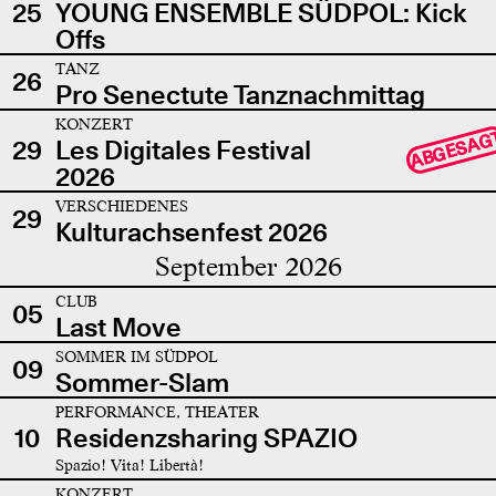
25
YOUNG ENSEMBLE SÜDPOL: Kick
Offs
TANZ
26
Pro Senectute Tanznachmittag
KONZERT
ABGESAG
29
Les Digitales Festival
2026
VERSCHIEDENES
29
Kulturachsenfest 2026
September 2026
CLUB
05
Last Move
SOMMER IM SÜDPOL
09
Sommer-Slam
PERFORMANCE, THEATER
10
Residenzsharing SPAZIO
Spazio! Vita! Libertà!
KONZERT