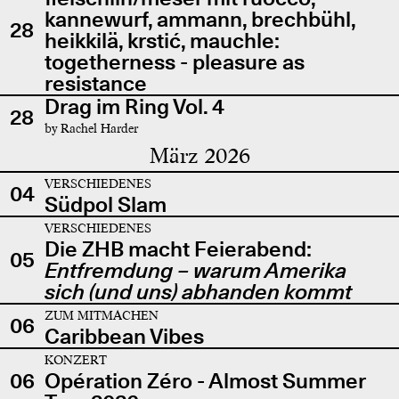
kannewurf, ammann, brechbühl,
28
heikkilä, krstić, mauchle:
togetherness - pleasure as
resistance
Drag im Ring Vol. 4
28
by Rachel Harder
März 2026
VERSCHIEDENES
04
Südpol Slam
VERSCHIEDENES
Die ZHB macht Feierabend:
05
Entfremdung – warum Amerika
sich (und uns) abhanden kommt
ZUM MITMACHEN
06
Caribbean Vibes
KONZERT
06
Opération Zéro - Almost Summer