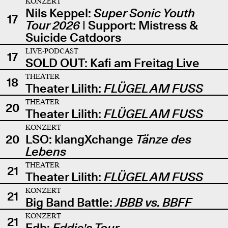
KONZERT
Nils Keppel:
Super Sonic Youth
17
Tour 2026
| Support: Mistress &
Suicide Catdoors
LIVE-PODCAST
17
SOLD OUT: Kafi am Freitag Live
THEATER
18
Theater Lilith:
FLÜGEL AM FUSS
THEATER
20
Theater Lilith:
FLÜGEL AM FUSS
KONZERT
20
LSO: klangXchange
Tänze des
Lebens
THEATER
21
Theater Lilith:
FLÜGEL AM FUSS
KONZERT
21
Big Band Battle:
JBBB vs. BBFF
KONZERT
21
Edb:
Eddie's Tour