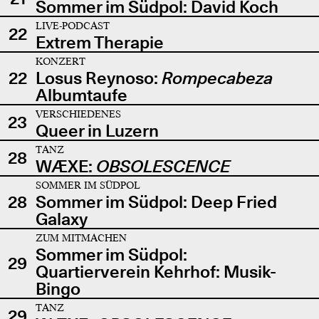
Sommer im Südpol: David Koch
LIVE-PODCAST
22
Extrem Therapie
KONZERT
22
Losus Reynoso:
Rompecabeza
Albumtaufe
VERSCHIEDENES
23
Queer in Luzern
TANZ
28
WÆXE:
OBSOLESCENCE
SOMMER IM SÜDPOL
28
Sommer im Südpol: Deep Fried
Galaxy
ZUM MITMACHEN
Sommer im Südpol:
29
Quartierverein Kehrhof: Musik-
Bingo
TANZ
29