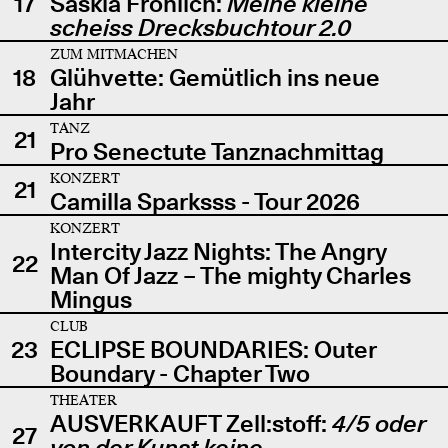
17
Saskia Fröhlich:
Meine kleine
scheiss Drecksbuchtour 2.0
ZUM MITMACHEN
18
Glühvette: Gemütlich ins neue
Jahr
TANZ
21
Pro Senectute Tanznachmittag
KONZERT
21
Camilla Sparksss - Tour 2026
KONZERT
Intercity Jazz Nights: The Angry
22
Man Of Jazz – The mighty Charles
Mingus
CLUB
23
ECLIPSE BOUNDARIES: Outer
Boundary - Chapter Two
THEATER
AUSVERKAUFT Zell:stoff:
4/5 oder
27
von der Kunst keine