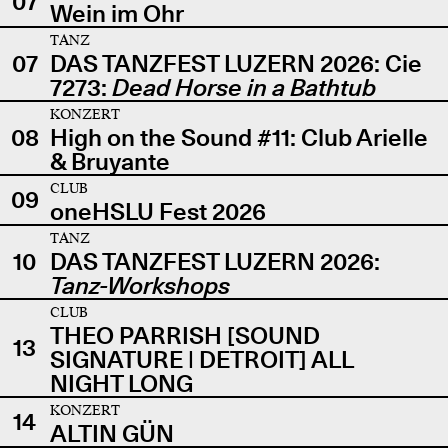
07
Wein im Ohr
TANZ
07
DAS TANZFEST LUZERN 2026: Cie
7273:
Dead Horse in a Bathtub
KONZERT
08
High on the Sound #11: Club Arielle
& Bruyante
CLUB
09
oneHSLU Fest 2026
TANZ
10
DAS TANZFEST LUZERN 2026:
Tanz-Workshops
CLUB
THEO PARRISH [SOUND
13
SIGNATURE | DETROIT] ALL
NIGHT LONG
KONZERT
14
ALTIN GÜN