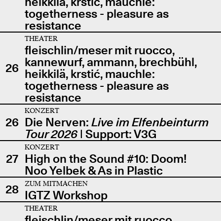
heikkilä, krstić, mauchle:
togetherness - pleasure as
resistance
THEATER
fleischlin/meser mit ruocco,
kannewurf, ammann, brechbühl,
26
heikkilä, krstić, mauchle:
togetherness - pleasure as
resistance
KONZERT
26
Die Nerven:
Live im Elfenbeinturm
Tour 2026
| Support: V3G
KONZERT
27
High on the Sound #10: Doom!
Noo Yelbek & As in Plastic
ZUM MITMACHEN
28
IGTZ Workshop
THEATER
fleischlin/meser mit ruocco,