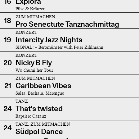
16
Explora
Pilze & Kräuter
ZUM MITMACHEN
18
Pro Senectute Tanznachmittag
KONZERT
19
Intercity Jazz Nights
SIGNAL! – Beromünster with Peter Zihlmann
KONZERT
20
Nicky B Fly
Wo chumi her Tour
ZUM MITMACHEN
21
Caribbean Vibes
Salsa, Bachata, Merengue
TANZ
24
That's twisted
Baptiste Cazaux
TANZ, ZUM MITMACHEN
24
Südpol Dance