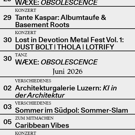
WÆXE:
OBSOLESCENCE
KONZERT
29
Tante Kaspar: Albumtaufe &
Basement Roots
KONZERT
30
Lost in Devotion Metal Fest Vol. 1:
DUST BOLT | THOLA | LOTRIFY
TANZ
30
WÆXE:
OBSOLESCENCE
Juni 2026
VERSCHIEDENES
02
Architekturgalerie Luzern:
KI in
der Architektur
VERSCHIEDENES
03
Sommer im Südpol: Sommer-Slam
ZUM MITMACHEN
05
Caribbean Vibes
KONZERT