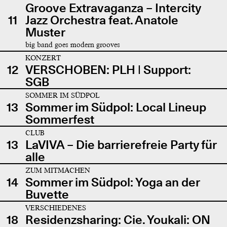
Groove Extravaganza – Intercity
11
Jazz Orchestra feat. Anatole
Muster
big band goes modern grooves
KONZERT
12
VERSCHOBEN: PLH | Support:
SGB
SOMMER IM SÜDPOL
13
Sommer im Südpol: Local Lineup
Sommerfest
CLUB
13
LaVIVA – Die barrierefreie Party für
alle
ZUM MITMACHEN
14
Sommer im Südpol: Yoga an der
Buvette
VERSCHIEDENES
18
Residenzsharing: Cie. Youkali: ON