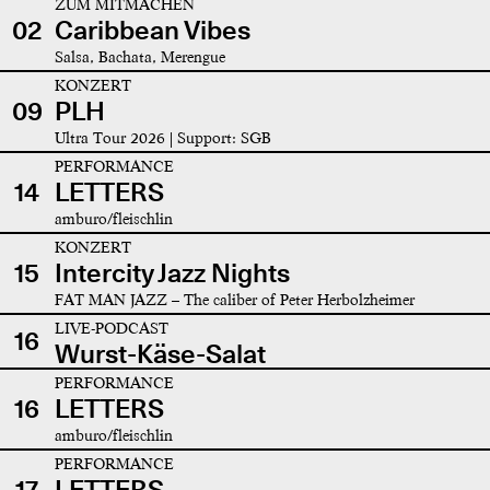
ZUM MITMACHEN
02
Caribbean Vibes
Salsa, Bachata, Merengue
KONZERT
09
PLH
Ultra Tour 2026 | Support: SGB
PERFORMANCE
14
LETTERS
amburo/fleischlin
KONZERT
15
Intercity Jazz Nights
FAT MAN JAZZ – The caliber of Peter Herbolzheimer
LIVE-PODCAST
16
Wurst-Käse-Salat
PERFORMANCE
16
LETTERS
amburo/fleischlin
PERFORMANCE
17
LETTERS