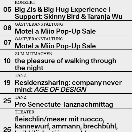
KONZERT
05
Big Zis & Big Hug Experience |
Support: Skinny Bird & Taranja Wu
GASTVERANSTALTUNG
06
Motel a Miio Pop-Up Sale
GASTVERANSTALTUNG
07
Motel a Miio Pop-Up Sale
ZUM MITMACHEN
10
the pleasure of walking through
the night
TANZ
19
Residenzsharing: company never
mind:
AGE OF DESIGN
TANZ
25
Pro Senectute Tanznachmittag
THEATER
fleischlin/meser mit ruocco,
kannewurf, ammann, brechbühl,
25