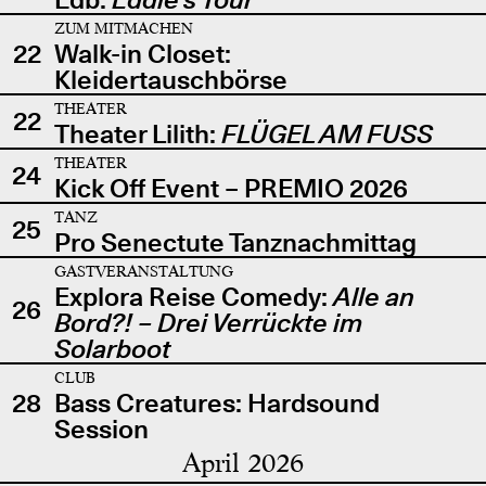
ZUM MITMACHEN
22
Walk-in Closet:
Kleidertauschbörse
THEATER
22
Theater Lilith:
FLÜGEL AM FUSS
THEATER
24
Kick Off Event – PREMIO 2026
TANZ
25
Pro Senectute Tanznachmittag
GASTVERANSTALTUNG
Explora Reise Comedy:
Alle an
26
Bord?! – Drei Verrückte im
Solarboot
CLUB
28
Bass Creatures: Hardsound
Session
April 2026