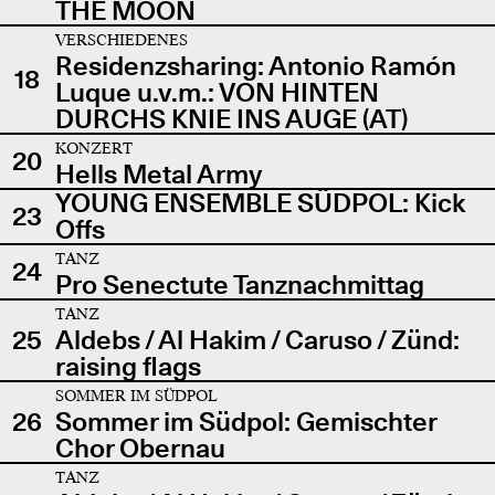
THE MOON
VERSCHIEDENES
Residenzsharing: Antonio Ramón
18
Luque u.v.m.: VON HINTEN
DURCHS KNIE INS AUGE (AT)
KONZERT
20
Hells Metal Army
YOUNG ENSEMBLE SÜDPOL: Kick
23
Offs
TANZ
24
Pro Senectute Tanznachmittag
TANZ
25
Aldebs / Al Hakim / Caruso / Zünd:
raising flags
SOMMER IM SÜDPOL
26
Sommer im Südpol: Gemischter
Chor Obernau
TANZ