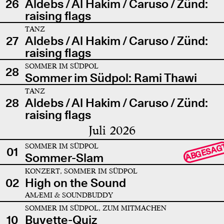
26
Aldebs / Al Hakim / Caruso / Zünd:
raising flags
TANZ
27
Aldebs / Al Hakim / Caruso / Zünd:
raising flags
SOMMER IM SÜDPOL
28
Sommer im Südpol: Rami Thawi
TANZ
28
Aldebs / Al Hakim / Caruso / Zünd:
raising flags
Juli 2026
SOMMER IM SÜDPOL
ABGESAG
01
Sommer-Slam
KONZERT, SOMMER IM SÜDPOL
02
High on the Sound
AMÆMI & SOUNDBUDDY
SOMMER IM SÜDPOL, ZUM MITMACHEN
10
Buvette-Quiz