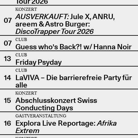
Tour 2026
KONZERT
AUSVERKAUFT:
Jule X, ANRU,
07
areem & Astro Burger:
DiscoTrapper Tour 2026
CLUB
07
Guess who's Back?! w/ Hanna Noir
CLUB
13
Friday Psyday
CLUB
14
LaVIVA – Die barrierefreie Party für
alle
KONZERT
15
Abschlusskonzert Swiss
Conducting Days
GASTVERANSTALTUNG
16
Explora Live Reportage:
Afrika
Extrem