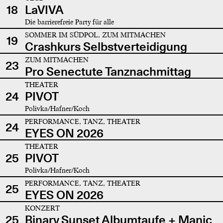
18
LaVIVA
Die barrierefreie Party für alle
SOMMER IM SÜDPOL, ZUM MITMACHEN
19
Crashkurs Selbstverteidigung
ZUM MITMACHEN
23
Pro Senectute Tanznachmittag
THEATER
24
PIVOT
Polivka/Hafner/Koch
PERFORMANCE, TANZ, THEATER
24
EYES ON 2026
THEATER
25
PIVOT
Polivka/Hafner/Koch
PERFORMANCE, TANZ, THEATER
25
EYES ON 2026
KONZERT
25
Binary Sunset Albumtaufe + Manic