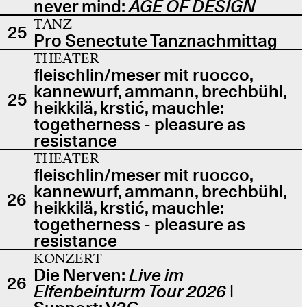
never mind:
AGE OF DESIGN
TANZ
25
Pro Senectute Tanznachmittag
THEATER
fleischlin/meser mit ruocco,
kannewurf, ammann, brechbühl,
25
heikkilä, krstić, mauchle:
togetherness - pleasure as
resistance
THEATER
fleischlin/meser mit ruocco,
kannewurf, ammann, brechbühl,
26
heikkilä, krstić, mauchle:
togetherness - pleasure as
resistance
KONZERT
Die Nerven:
Live im
26
Elfenbeinturm Tour 2026
|