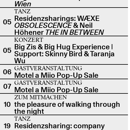
Wien
TANZ
Residenzsharings: WÆXE
05
OBSOLESCENCE
& Neil
Höhener
THE IN BETWEEN
KONZERT
Big Zis & Big Hug Experience |
05
Support: Skinny Bird & Taranja
Wu
GASTVERANSTALTUNG
06
Motel a Miio Pop-Up Sale
GASTVERANSTALTUNG
07
Motel a Miio Pop-Up Sale
ZUM MITMACHEN
10
the pleasure of walking through
the night
TANZ
19
Residenzsharing: company