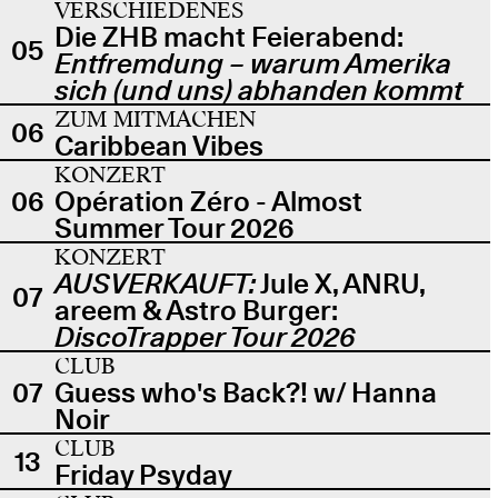
VERSCHIEDENES
Die ZHB macht Feierabend:
05
Entfremdung – warum Amerika
sich (und uns) abhanden kommt
ZUM MITMACHEN
06
Caribbean Vibes
KONZERT
06
Opération Zéro - Almost
Summer Tour 2026
KONZERT
AUSVERKAUFT:
Jule X, ANRU,
07
areem & Astro Burger:
DiscoTrapper Tour 2026
CLUB
07
Guess who's Back?! w/ Hanna
Noir
CLUB
13
Friday Psyday