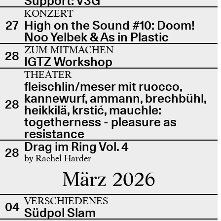
Support: V3G
KONZERT
27
High on the Sound #10: Doom!
Noo Yelbek & As in Plastic
ZUM MITMACHEN
28
IGTZ Workshop
THEATER
fleischlin/meser mit ruocco,
kannewurf, ammann, brechbühl,
28
heikkilä, krstić, mauchle:
togetherness - pleasure as
resistance
Drag im Ring Vol. 4
28
by Rachel Harder
März 2026
VERSCHIEDENES
04
Südpol Slam